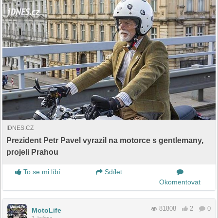
IDNES.CZ
Prezident Petr Pavel vyrazil na motorce s gentlemany,
projeli Prahou
To se mi líbí
Sdílet
Okomentovat
81808
2
0
MotoLife
7. května