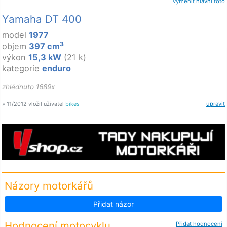
vyměnit hlavní foto
Yamaha DT 400
model
1977
3
objem
397 cm
výkon
15,3 kW
(21 k)
kategorie
enduro
zhlédnuto 1689x
» 11/2012 vložil uživatel
bikes
upravit
Názory motorkářů
Přidat názor
Hodnocení motocyklu
Přidat hodnocení