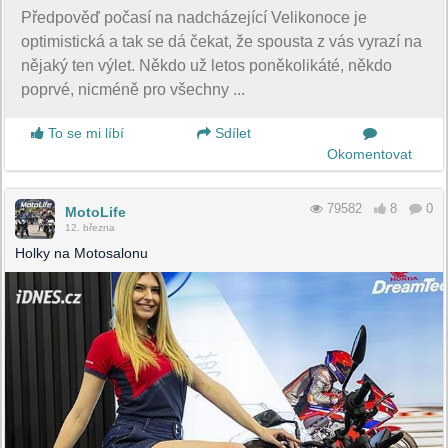
Předpověď počasí na nadcházející Velikonoce je
optimistická a tak se dá čekat, že spousta z vás vyrazí na
nějaký ten výlet. Někdo už letos poněkolikáté, někdo
poprvé, nicméně pro všechny ...
To se mi líbí
Sdílet
Okomentovat
79582
8
0
MotoLife
12. března
Holky na Motosalonu