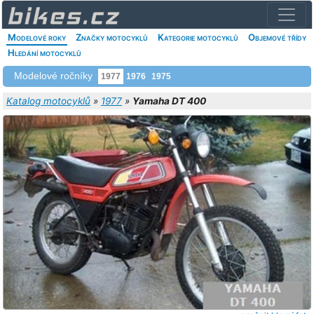
Modelové roky
Značky motocyklů
Kategorie motocyklů
Objemové třídy
Hledání motocyklů
Modelové ročníky
1977
1976
1975
Katalog motocyklů
»
1977
»
Yamaha DT 400