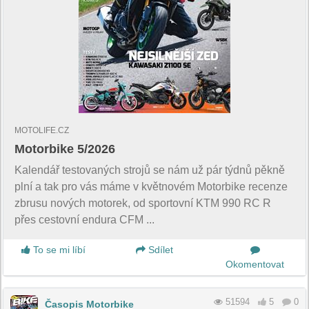
MOTOLIFE.CZ
Motorbike 5/2026
Kalendář testovaných strojů se nám už pár týdnů pěkně
plní a tak pro vás máme v květnovém Motorbike recenze
zbrusu nových motorek, od sportovní KTM 990 RC R
přes cestovní endura CFM ...
To se mi líbí
Sdílet
Okomentovat
51594
5
0
Časopis Motorbike