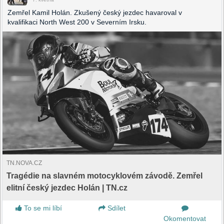
Zemřel Kamil Holán. Zkušený český jezdec havaroval v
kvalifikaci North West 200 v Severním Irsku.
TN.NOVA.CZ
Tragédie na slavném motocyklovém závodě. Zemřel
elitní český jezdec Holán | TN.cz
To se mi líbí
Sdílet
Okomentovat