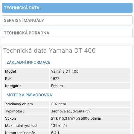
TECHNICKÁ DATA
SERVISNÍ MANUÁLY
TECHNICKÁ PORADNA
Technická data Yamaha DT 400
ZÁKLADNÍ INFORMACE
Model
Yamaha DT 400
Rok
1977
Kategorie
Enduro
MOTOR A PŘEVODOVKA
Zdvihový objem
397 ccm
Typ motoru
Jednoválec, dvoutaktní
Výkon
21 k (15,3 kW) při 5600 ot/min
Maximální rychlost
136 km/h
Kompresní poměr
6,4:1