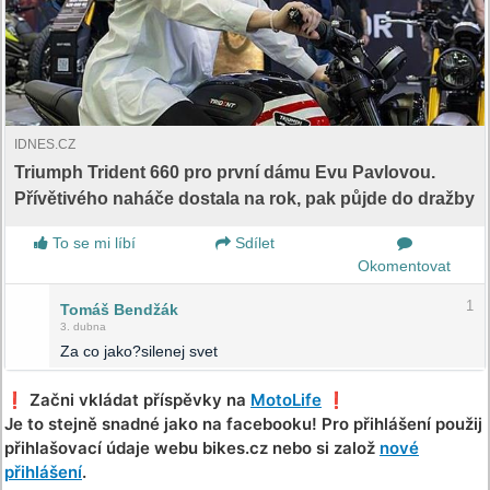
IDNES.CZ
Triumph Trident 660 pro první dámu Evu Pavlovou.
Přívětivého naháče dostala na rok, pak půjde do dražby
To se mi líbí
Sdílet
Okomentovat
1
Tomáš Bendžák
3. dubna
Za co jako?silenej svet
❗️ Začni vkládat příspěvky na
MotoLife
❗️
Je to stejně snadné jako na facebooku! Pro přihlášení použij
přihlašovací údaje webu bikes.cz nebo si založ
nové
přihlášení
.