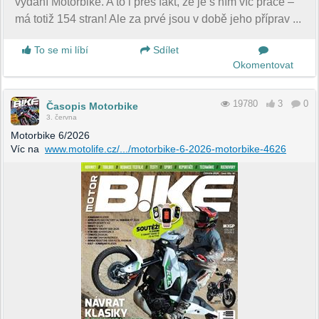
vydání Motorbike. A to i přes fakt, že je s ním víc práce –
má totiž 154 stran! Ale za prvé jsou v době jeho příprav ...
To se mi líbí
Sdílet
Okomentovat
19780
3
0
Časopis Motorbike
3. června
Motorbike 6/2026
Víc na
www.motolife.cz/.../motorbike-6-2026-motorbike-4626