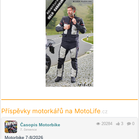
Příspěvky motorkářů na MotoLife
.cz
20284
3
0
Časopis Motorbike
7. července
Motorbike 7-8/2026