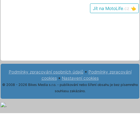
Jít na MotoLife
.cz
👈
Podmínky zpracování osobních údajů
•
Podmínky zpracování
cookies
•
Nastavení cookies
© 2008 - 2026 Bikes Media s.r.o. - publikování nebo šíření obsahu je bez písemného
souhlasu zakázáno.