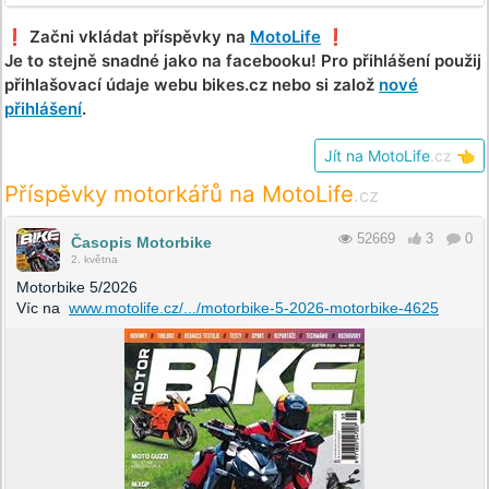
❗️ Začni vkládat příspěvky na
MotoLife
❗️
Je to stejně snadné jako na facebooku! Pro přihlášení použij
přihlašovací údaje webu bikes.cz nebo si založ
nové
přihlášení
.
Jít na MotoLife
.cz
👈
Příspěvky motorkářů na MotoLife
.cz
52669
3
0
Časopis Motorbike
2. května
Motorbike 5/2026
Víc na
www.motolife.cz/.../motorbike-5-2026-motorbike-4625