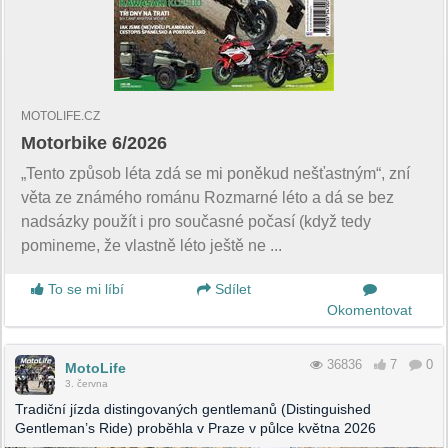
MOTOLIFE.CZ
Motorbike 6/2026
„Tento způsob léta zdá se mi poněkud nešťastným“, zní
věta ze známého románu Rozmarné léto a dá se bez
nadsázky použít i pro současné počasí (když tedy
pomineme, že vlastně léto ještě ne ...
To se mi líbí
Sdílet
Okomentovat
36836
7
0
MotoLife
3. června
Tradiční jízda distingovaných gentlemanů (Distinguished
Gentleman’s Ride) proběhla v Praze v půlce května 2026