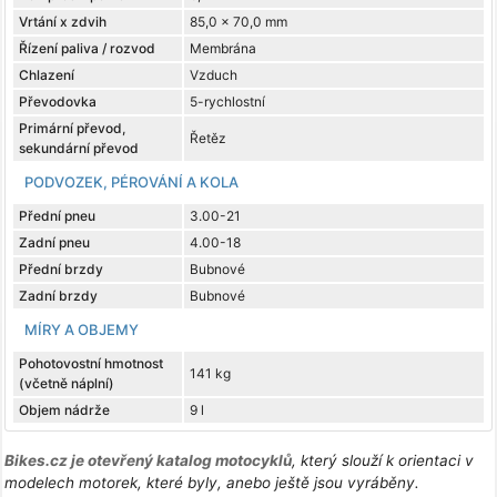
Vrtání x zdvih
85,0 x 70,0 mm
Řízení paliva / rozvod
Membrána
Chlazení
Vzduch
Převodovka
5-rychlostní
Primární převod,
Řetěz
sekundární převod
PODVOZEK, PÉROVÁNÍ A KOLA
Přední pneu
3.00-21
Zadní pneu
4.00-18
Přední brzdy
Bubnové
Zadní brzdy
Bubnové
MÍRY A OBJEMY
Pohotovostní hmotnost
141 kg
(včetně náplní)
Objem nádrže
9 l
Bikes.cz je otevřený katalog motocyklů
, který slouží k orientaci v
modelech motorek, které byly, anebo ještě jsou vyráběny.