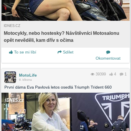
IDNES.CZ
Motocykly, nebo hostesky? Návštěvníci Motosalonu
opět nevěděli, kam dřív s očima
To se mi líbí
Sdílet
Okomentovat
39399
4
1
MotoLife
9. března
První dáma Eva Pavlová letos osedlá Triumph Trident 660