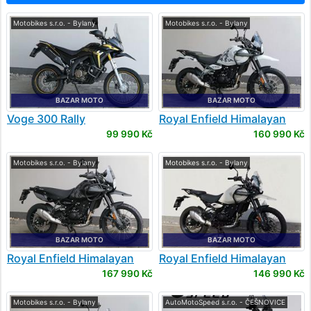
Motobikes s.r.o. - Bylany
Motobikes s.r.o. - Bylany
BAZAR MOTO
BAZAR MOTO
Voge
300 Rally
Royal Enfield
Himalayan
450
99 990 Kč
160 990 Kč
Motobikes s.r.o. - Bylany
Motobikes s.r.o. - Bylany
BAZAR MOTO
BAZAR MOTO
Royal Enfield
Himalayan
Royal Enfield
Himalayan
450
450
167 990 Kč
146 990 Kč
Motobikes s.r.o. - Bylany
AutoMotoSpeed s.r.o. - ČEŠNOVICE