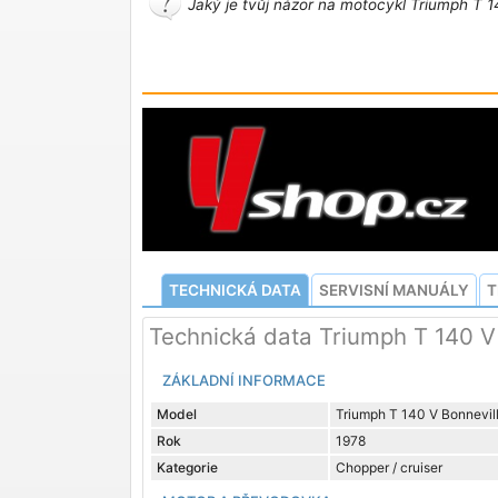
Jaký je tvůj názor na motocykl Triumph T 1
TECHNICKÁ DATA
SERVISNÍ MANUÁLY
T
Technická data Triumph T 140 V
ZÁKLADNÍ INFORMACE
Model
Triumph T 140 V Bonnevil
Rok
1978
Kategorie
Chopper / cruiser