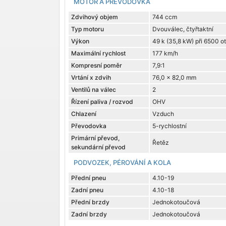
MOTOR A PŘEVODOVKA
Zdvihový objem
744 ccm
Typ motoru
Dvouválec, čtyřtaktní
Výkon
49 k (35,8 kW) při 6500 o
Maximální rychlost
177 km/h
Kompresní poměr
7,9:1
Vrtání x zdvih
76,0 x 82,0 mm
Ventilů na válec
2
Řízení paliva / rozvod
OHV
Chlazení
Vzduch
Převodovka
5-rychlostní
Primární převod,
Řetěz
sekundární převod
PODVOZEK, PÉROVÁNÍ A KOLA
Přední pneu
4.10-19
Zadní pneu
4.10-18
Přední brzdy
Jednokotoučová
Zadní brzdy
Jednokotoučová