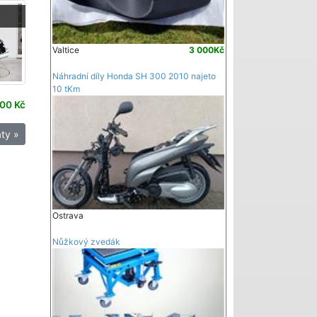
Valtice
3 000Kč
Náhradní díly Honda SH 300 2010 najeto
10 tKm
00 Kč
ty »
Ostrava
Nůžkový zvedák