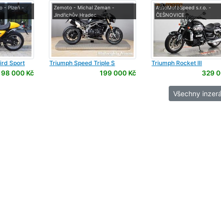
 - Plzeň -
Zemoto - Michal Zeman -
AutoMotoSpeed s.r.o. -
Jindřichův Hradec
ČEŠNOVICE
rd Sport
Triumph
Speed Triple S
Triumph
Rocket III
98 000 Kč
199 000 Kč
329 0
Všechny inzerá