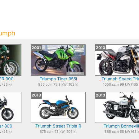
iumph
2001
2013
ER 900
Triumph Tiger 955i
Triumph Speed Tri
 (83 k)
955 ccm 75,9 kW (103 k)
1050 ccm 99 kW (135 
2013
2013
er 800
Triumph Street Triple R
Triumph Bonnevil
 (95 k)
675 ccm 78 kW (106 k)
865 ccm 50 kW (68 k