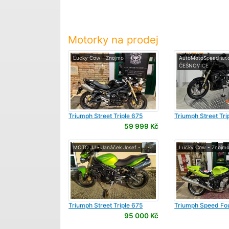
Motorky na prodej
Lucky Cow - Znojmo
AutoMotoSpeed s.r.o
ČEŠNOVICE
Triumph
Street Triple 675
Triumph
Street Tri
59 999 Kč
MOTO JJ - Janáček Josef -
Lucky Cow - Znojm
Triumph
Street Triple 675
Triumph
Speed Fo
95 000 Kč