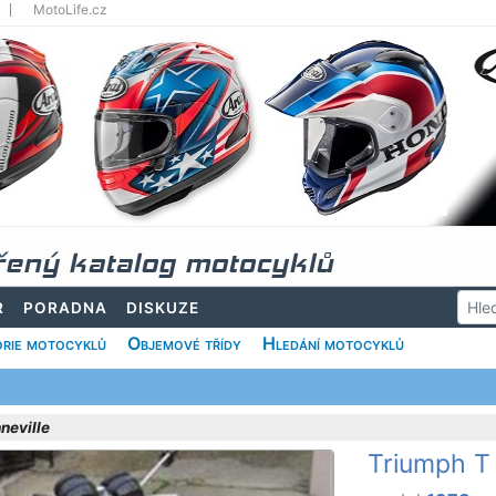
MotoLife.cz
řený katalog motocyklů
R
PORADNA
DISKUZE
rie motocyklů
Objemové třídy
Hledání motocyklů
neville
Triumph T 