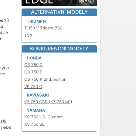
!
ALTERNATIVNÍ MODELY
metrů
TRIUMPH
ich
T 150 V Trident 750
ů se
TSX
u
m
KONKURENČNÍ MODELY
HONDA
CB 750 C
iných
CB 750 F
áme
CB 750 K 2nd. edition
VF 750 C
KAWASAKI
KZ 750 CSR (KZ 750 M1)
YAMAHA
XS 750 US. Custom
alý.
XV 750 SE
y nebo