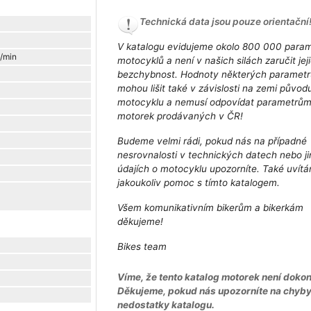
Technická data jsou pouze orientační
V katalogu evidujeme okolo 800 000 para
t/min
motocyklů a není v našich silách zaručit jej
bezchybnost. Hodnoty některých parametr
mohou lišit také v závislosti na zemi původ
motocyklu a nemusí odpovídat parametrů
motorek prodávaných v ČR!
Budeme velmi rádi, pokud nás na případné
nesrovnalosti v technických datech nebo j
údajích o motocyklu upozorníte. Také uvít
jakoukoliv pomoc s tímto katalogem.
Všem komunikativním bikerům a bikerkám
děkujeme!
Bikes team
Víme, že tento katalog motorek není dokon
Děkujeme, pokud nás upozorníte na chyb
nedostatky katalogu.