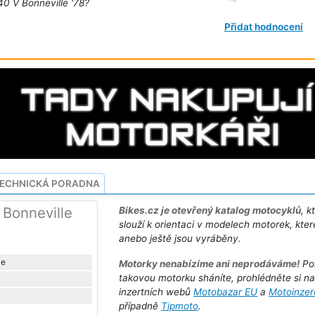
40 V Bonneville '78?
Přidat hodnocení
ECHNICKÁ PORADNA
 Bonneville
Bikes.cz je otevřený katalog motocyklů
, k
slouží k orientaci v modelech motorek, kter
anebo ještě jsou vyráběny.
le
Motorky nenabízíme ani neprodáváme!
Po
takovou motorku sháníte, prohlédněte si n
inzertních webů
Motobazar EU
a
Motoinzer
případně
Tipmoto
.