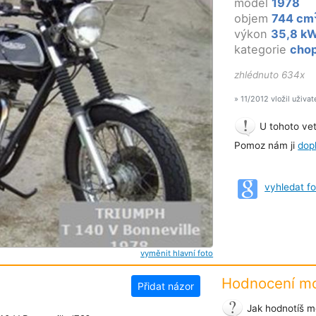
model
1978
objem
744 cm
výkon
35,8 k
kategorie
chop
zhlédnuto 634x
» 11/2012 vložil uživat
U tohoto vet
Pomoz nám ji
dopl
vyhledat f
vyměnit hlavní foto
Hodnocení mo
Přidat názor
Jak hodnotíš mo