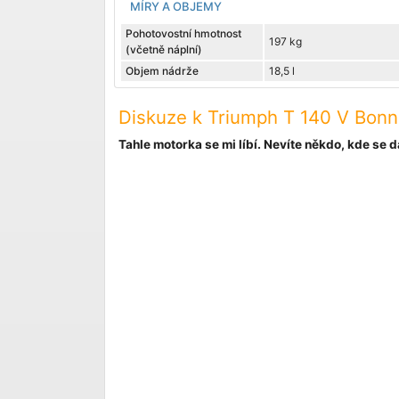
MÍRY A OBJEMY
Pohotovostní hmotnost
197 kg
(včetně náplní)
Objem nádrže
18,5 l
Diskuze k Triumph T 140 V Bonne
Tahle motorka se mi líbí. Nevíte někdo, kde se dá