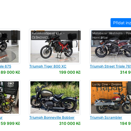
Přidat in
. -
AutoMotoSpeed s.r.o. -
Motobazar Westmoto - Plze
ČEŠNOVICE
Horní Bříza
ple 675
Triumph
Tiger 800 XC
Triumph
Street Triple 76
89 000 Kč
199 000 Kč
314 9
o
Lucky Cow - Znojmo
ur
Triumph
Bonneville Bobber
Triumph
Scrambler
Black
59 999 Kč
310 000 Kč
194 9