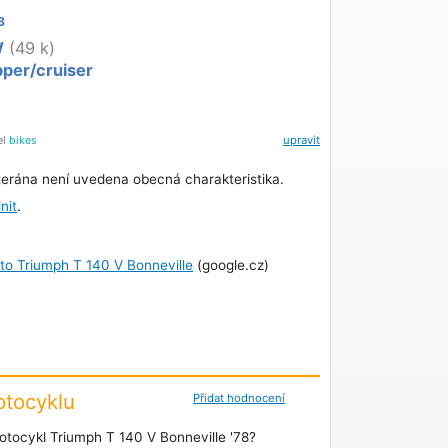
3
W
(49 k)
per/cruiser
el
bikes
upravit
erána není uvedena obecná charakteristika.
nit
.
oto Triumph T 140 V Bonneville
(google.cz)
tocyklu
Přidat hodnocení
tocykl Triumph T 140 V Bonneville '78?