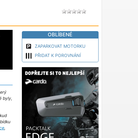
OBLÍBENÉ
ZAPARKOVAT MOTORKU
PŘIDAT K POROVNÁNÍ
terý
é byly,
kud
abídku
ce
,