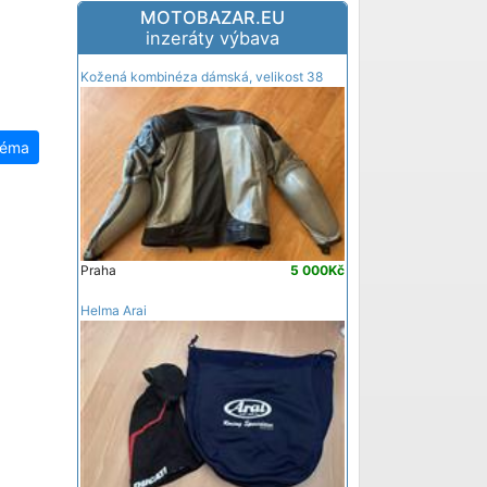
MOTOBAZAR.EU
inzeráty výbava
Kožená kombinéza dámská, velikost 38
téma
Praha
5 000Kč
Helma Arai