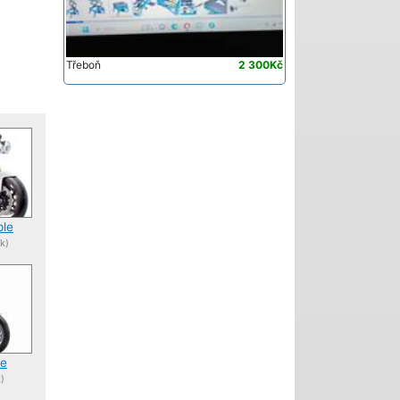
Třeboň
2 300Kč
ple
k)
le
)