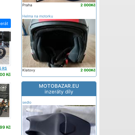
Praha
2 000Kč
Helma na motorku
zerát
ň -
5 RS
Klatovy
2 000Kč
00 Kč
MOTOBAZAR.EU
inzeráty díly
sedlo
99 Kč