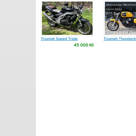
Motobazar Westmoto
Horní Bříza
Triumph
Speed Triple
Triumph
Thunderbi
45 000 Kč