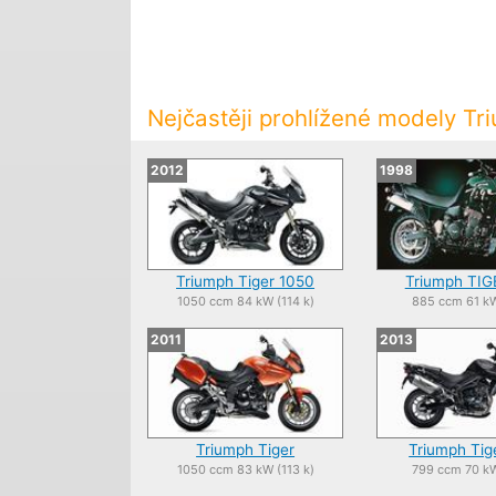
Nejčastěji prohlížené modely Tr
2012
1998
Triumph Tiger 1050
Triumph TIG
1050 ccm 84 kW (114 k)
885 ccm 61 kW
2011
2013
Triumph Tiger
Triumph Tig
1050 ccm 83 kW (113 k)
799 ccm 70 kW