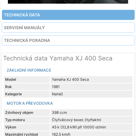
TECHNICKÁ DATA
SERVISNÍ MANUÁLY
TECHNICKÁ PORADNA
Technická data Yamaha XJ 400 Seca
ZÁKLADNÍ INFORMACE
Model
Yamaha XJ 400 Seca
Rok
1981
Kategorie
Naháč
MOTOR A PŘEVODOVKA
Zdvihový objem
398 ccm
Typ motoru
Čtyřválcový boxer, čtyřtaktní
Výkon
45 k (32,8 kW) při 10000 ot/min
Maximální rychlost
162,5 km/h