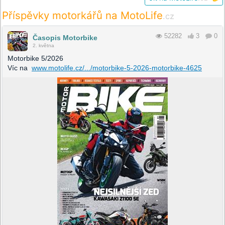
Příspěvky motorkářů na MotoLife
.cz
52282
3
0
Časopis Motorbike
2. května
Motorbike 5/2026
Víc na
www.motolife.cz/.../motorbike-5-2026-motorbike-4625