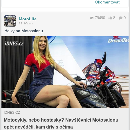
Okomentovat
79490
8
0
MotoLife
12. března
Holky na Motosalonu
IDNES.CZ
Motocykly, nebo hostesky? Návštěvníci Motosalonu
opět nevěděli, kam dřív s očima