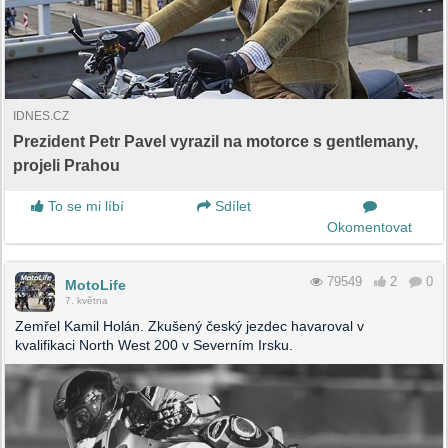
IDNES.CZ
Prezident Petr Pavel vyrazil na motorce s gentlemany,
projeli Prahou
To se mi líbí
Sdílet
Okomentovat
79549
2
0
MotoLife
7. května
Zemřel Kamil Holán. Zkušený český jezdec havaroval v
kvalifikaci North West 200 v Severním Irsku.