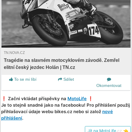
TN.NOVA.CZ
Tragédie na slavném motocyklovém závodě. Zemřel
elitní český jezdec Holán | TN.cz
To se mi líbí
Sdílet
Okomentovat
❗️ Začni vkládat příspěvky na
MotoLife
❗️
Je to stejně snadné jako na facebooku! Pro přihlášení použij
přihlašovací údaje webu bikes.cz nebo si založ
nové
přihlášení
.
Jít na MotoLife
.cz
👈