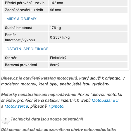
Přední pérování - zdvih
142 mm
Zadní pérování - zdvih
96 mm
MÍRY A OBJEMY
Suchá hmotnost
176 kg
Poměr
0,2557 k/kg
hmotnosti/výkonu
OSTATNÍ SPECIFIKACE
Startér
Elektrický
Barevná provedení
černý
Bikes.cz je otevřený katalog motocyklů
, který slouží k orientaci v
modelech motorek, které byly, anebo ještě jsou vyráběny.
Motorky nenabízíme ani neprodáváme!
Pokud takovou motorku
sháníte, prohlédněte si nabídku inzertních webů
Motobazar EU
a
Motoinzerce
, případně
Tipmoto
.
Technická data jsou pouze orientační!
Děkujeme, pokud nás upozorníte na chyby nebo nedostatky