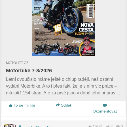
MOTOLIFE.CZ
Motorbike 7-8/2026
Letní dvoučíslo máme ještě o chlup raději, než ostatní
vydání Motorbike. A to i přes fakt, že je s ním víc práce –
má totiž 154 stran! Ale za prvé jsou v době jeho příprav ...
To se mi líbí
Sdílet
Okomentovat
19484
3
0