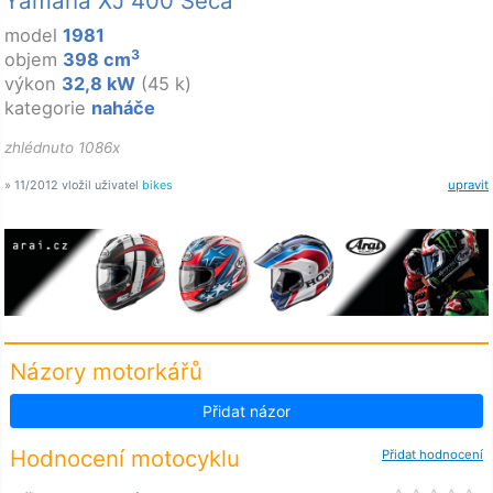
Yamaha XJ 400 Seca
model
1981
3
objem
398 cm
výkon
32,8 kW
(45 k)
kategorie
naháče
zhlédnuto 1086x
» 11/2012 vložil uživatel
bikes
upravit
Názory motorkářů
Přidat názor
Hodnocení motocyklu
Přidat hodnocení