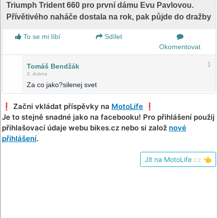
Triumph Trident 660 pro první dámu Evu Pavlovou.
Přívětivého naháče dostala na rok, pak půjde do dražby
To se mi líbí
Sdílet
Okomentovat
1
Tomáš Bendžák
3. dubna
Za co jako?silenej svet
❗️ Začni vkládat příspěvky na
MotoLife
❗️
Je to stejně snadné jako na facebooku! Pro přihlášení použij
přihlašovací údaje webu bikes.cz nebo si založ
nové
přihlášení
.
Jít na MotoLife
.cz
👈