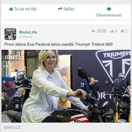
To se mi líbí
Sdílet
Okomentovat
39305
4
1
MotoLife
9. března
První dáma Eva Pavlová letos osedlá Triumph Trident 660
IDNES.CZ