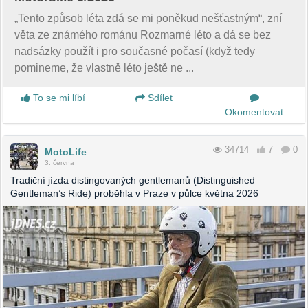
„Tento způsob léta zdá se mi poněkud nešťastným“, zní
věta ze známého románu Rozmarné léto a dá se bez
nadsázky použít i pro současné počasí (když tedy
pomineme, že vlastně léto ještě ne ...
To se mi líbí
Sdílet
Okomentovat
34714
7
0
MotoLife
3. června
Tradiční jízda distingovaných gentlemanů (Distinguished
Gentleman’s Ride) proběhla v Praze v půlce května 2026