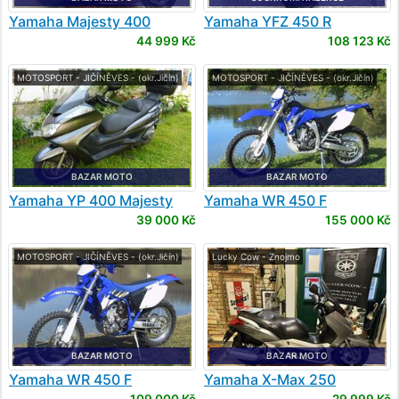
Yamaha
Majesty 400
Yamaha
YFZ 450 R
44 999 Kč
108 123 Kč
MOTOSPORT - JIČÍNĚVES - (okr.Jičín)
MOTOSPORT - JIČÍNĚVES - (okr.Jičín)
BAZAR MOTO
BAZAR MOTO
Yamaha
YP 400 Majesty
Yamaha
WR 450 F
39 000 Kč
155 000 Kč
MOTOSPORT - JIČÍNĚVES - (okr.Jičín)
Lucky Cow - Znojmo
BAZAR MOTO
BAZAR MOTO
Yamaha
WR 450 F
Yamaha
X-Max 250