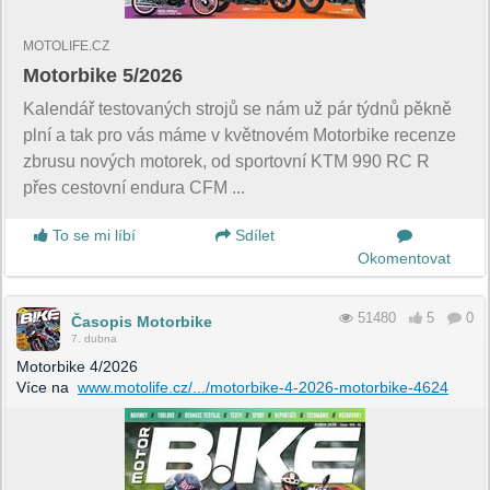
MOTOLIFE.CZ
Motorbike 5/2026
Kalendář testovaných strojů se nám už pár týdnů pěkně
plní a tak pro vás máme v květnovém Motorbike recenze
zbrusu nových motorek, od sportovní KTM 990 RC R
přes cestovní endura CFM ...
To se mi líbí
Sdílet
Okomentovat
51480
5
0
Časopis Motorbike
7. dubna
Motorbike 4/2026
Více na
www.motolife.cz/.../motorbike-4-2026-motorbike-4624