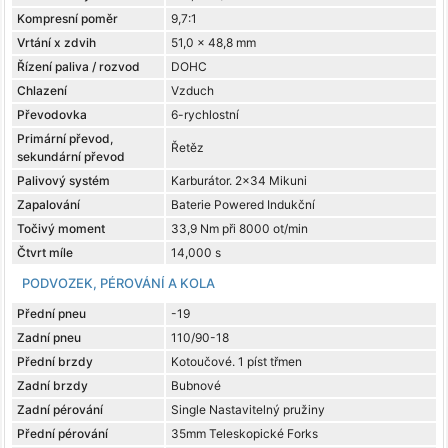
Kompresní poměr
9,7:1
Vrtání x zdvih
51,0 x 48,8 mm
Řízení paliva / rozvod
DOHC
Chlazení
Vzduch
Převodovka
6-rychlostní
Primární převod,
Řetěz
sekundární převod
Palivový systém
Karburátor. 2x34 Mikuni
Zapalování
Baterie Powered Indukční
Točivý moment
33,9 Nm při 8000 ot/min
Čtvrt míle
14,000 s
PODVOZEK, PÉROVÁNÍ A KOLA
Přední pneu
-19
Zadní pneu
110/90-18
Přední brzdy
Kotoučové. 1 píst třmen
Zadní brzdy
Bubnové
Zadní pérování
Single Nastavitelný pružiny
Přední pérování
35mm Teleskopické Forks