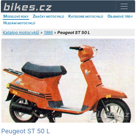
Modelové roky
Značky motocyklů
Kategorie motocyklů
Objemové třídy
Hledání motocyklů
Katalog motocyklů
»
1986
»
Peugeot ST 50 L
Peugeot ST 50 L