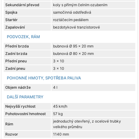
Sekundární převod
koly s přímým čelním ozubením
Spojka
samočinná odstředivá
Startér
roztáčecím pedálem
Zapalování
bezdotykové tranzistorové
PODVOZEK, RÁM
Přední brzda
bubnová Ø 95 x 20 mm
Zadní brzda
bubnová Ø 80 x 20 mm
Přední pneu
3 x 10
Zadní pneu
3 x 10
POHONNÉ HMOTY, SPOTŘEBA PALIVA
Objem nádrže
4 l
DALŠÍ PARAMETRY
Nejvyšší rychlost
45 km/h
Pohotovostní hmotnost
57 kg
jednoduchý otevřený, z ocelové trubky
Rám
velkého průměru
Rozvor
1140 mm