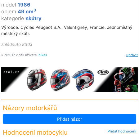
model
1986
3
objem
49 cm
kategorie
skútry
Výrobce: Cycles Peugeot S.A., Valentigney, Francie. Jednomístný
městský skútr.
zhlédnuto 830x
» 7/2017 vložil uživatel
bikes
upravit
Názory motorkářů
Přidat názor
Hodnocení motocyklu
Přidat hodnocení