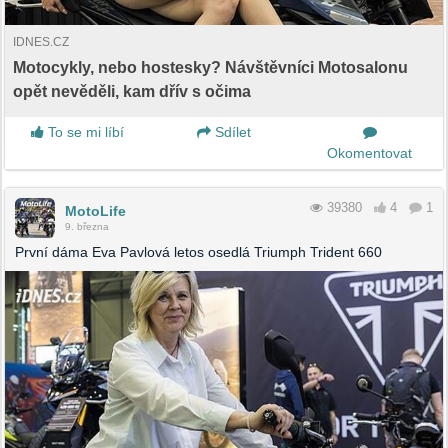
IDNES.CZ
Motocykly, nebo hostesky? Návštěvníci Motosalonu
opět nevěděli, kam dřív s očima
To se mi líbí
Sdílet
Okomentovat
39380
4
1
MotoLife
9. března
První dáma Eva Pavlová letos osedlá Triumph Trident 660