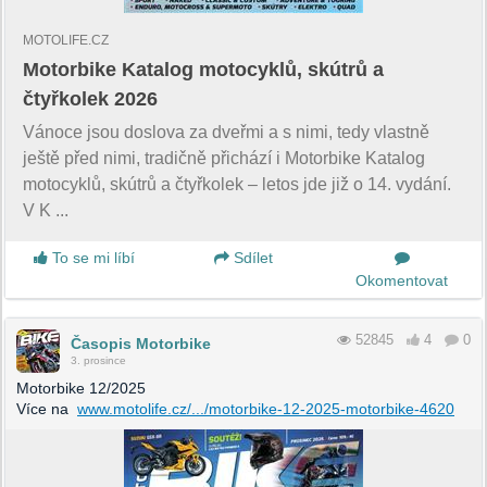
MOTOLIFE.CZ
Motorbike Katalog motocyklů, skútrů a
čtyřkolek 2026
Vánoce jsou doslova za dveřmi a s nimi, tedy vlastně
ještě před nimi, tradičně přichází i Motorbike Katalog
motocyklů, skútrů a čtyřkolek – letos jde již o 14. vydání.
V K ...
To se mi líbí
Sdílet
Okomentovat
52845
4
0
Časopis Motorbike
3. prosince
Motorbike 12/2025
Více na
www.motolife.cz/.../motorbike-12-2025-motorbike-4620