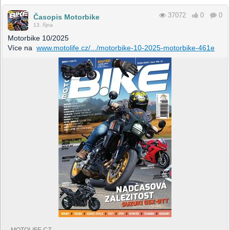
37072
0
0
Časopis Motorbike
13. října
Motorbike 10/2025
Více na
www.motolife.cz/.../motorbike-10-2025-motorbike-461e
MOTOLIFE.CZ