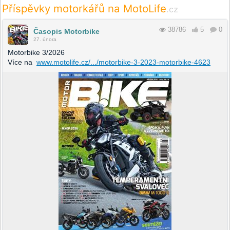
Příspěvky motorkářů na MotoLife
.cz
38786
5
0
Časopis Motorbike
27. února
Motorbike 3/2026
Více na
www.motolife.cz/.../motorbike-3-2023-motorbike-4623