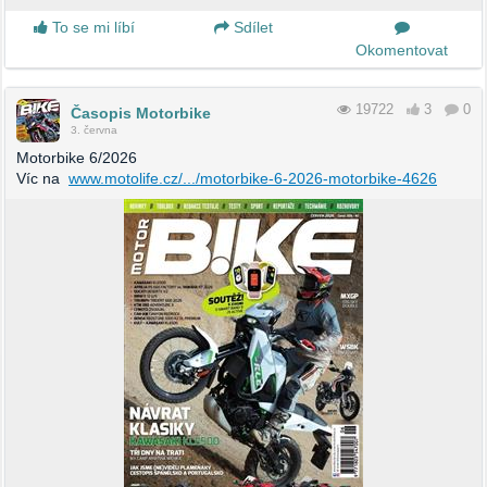
To se mi líbí
Sdílet
Okomentovat
19722
3
0
Časopis Motorbike
3. června
Motorbike 6/2026
Víc na
www.motolife.cz/.../motorbike-6-2026-motorbike-4626