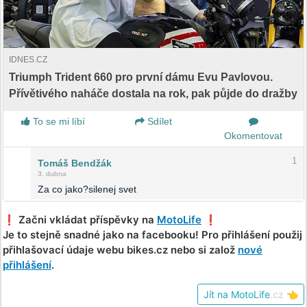
IDNES.CZ
Triumph Trident 660 pro první dámu Evu Pavlovou.
Přívětivého naháče dostala na rok, pak půjde do dražby
To se mi líbí
Sdílet
Okomentovat
1
Tomáš Bendžák
3. dubna
Za co jako?silenej svet
❗️ Začni vkládat příspěvky na
MotoLife
❗️
Je to stejně snadné jako na facebooku! Pro přihlášení použij
přihlašovací údaje webu bikes.cz nebo si založ
nové
přihlášení
.
Jít na MotoLife
.cz
👈