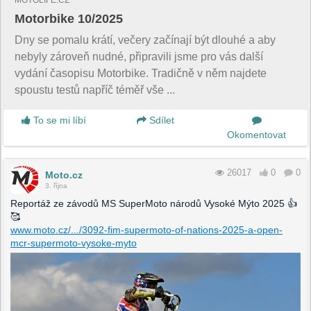
Motorbike 10/2025
Dny se pomalu krátí, večery začínají být dlouhé a aby
nebyly zároveň nudné, připravili jsme pro vás další
vydání časopisu Motorbike. Tradičně v něm najdete
spoustu testů napříč téměř vše ...
To se mi líbí
Sdílet
Okomentovat
26017
0
0
Moto.cz
3. října
Reportáž ze závodů MS SuperMoto národů Vysoké Mýto 2025 👍
🥰
www.moto.cz/.../3092-fim-supermoto-of-nations-2025-a-open-
mcr-supermoto-vysoke-myto