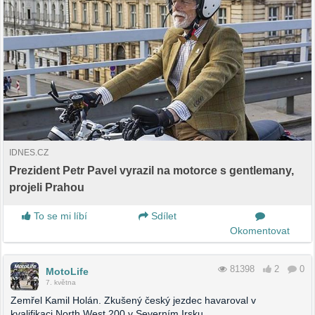
IDNES.CZ
Prezident Petr Pavel vyrazil na motorce s gentlemany,
projeli Prahou
To se mi líbí
Sdílet
Okomentovat
81398
2
0
MotoLife
7. května
Zemřel Kamil Holán. Zkušený český jezdec havaroval v
kvalifikaci North West 200 v Severním Irsku.