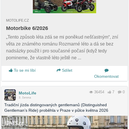
MOTOLIFE.CZ
Motorbike 6/2026
„Tento způsob léta zdá se mi poněkud nešťastným“, zní
věta ze známého románu Rozmarné léto a dá se bez
nadsázky použít i pro současné počasí (když tedy
pomineme, že vlastně léto ještě ne ...
To se mi líbí
Sdílet
Okomentovat
36454
7
0
MotoLife
3. června
Tradiční jízda distingovaných gentlemanů (Distinguished
Gentleman’s Ride) proběhla v Praze v půlce května 2026