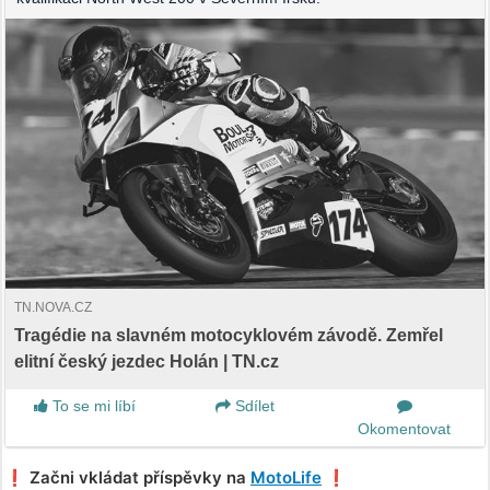
TN.NOVA.CZ
Tragédie na slavném motocyklovém závodě. Zemřel
elitní český jezdec Holán | TN.cz
To se mi líbí
Sdílet
Okomentovat
❗️ Začni vkládat příspěvky na
MotoLife
❗️