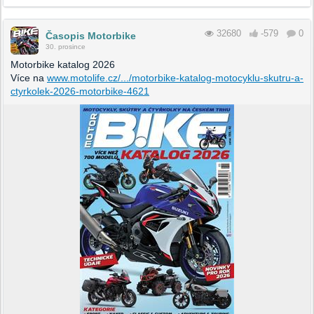
32680
-579
0
Časopis Motorbike
30. prosince
Motorbike katalog 2026
Více na
www.motolife.cz/.../motorbike-katalog-motocyklu-skutru-a-
ctyrkolek-2026-motorbike-4621