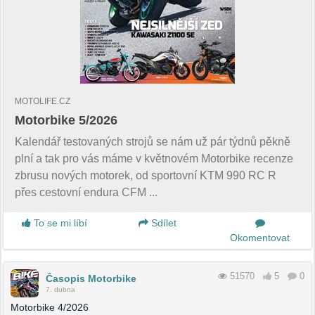
MOTOLIFE.CZ
Motorbike 5/2026
Kalendář testovaných strojů se nám už pár týdnů pěkně
plní a tak pro vás máme v květnovém Motorbike recenze
zbrusu nových motorek, od sportovní KTM 990 RC R
přes cestovní endura CFM ...
To se mi líbí
Sdílet
Okomentovat
51570
5
0
Časopis Motorbike
7. dubna
Motorbike 4/2026