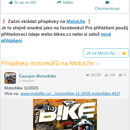
To se mi líbí
Sdílet
Okomentovat
❗️ Začni vkládat příspěvky na
MotoLife
❗️
Je to stejně snadné jako na facebooku! Pro přihlášení použij
přihlašovací údaje webu bikes.cz nebo si založ
nové
přihlášení
.
Jít na MotoLife
.cz
👈
Příspěvky motorkářů na MotoLife
.cz
80296
144
0
Časopis Motorbike
3. listopadu
Motorbike 11/2025
Více na
www.motolife.cz/.../motorbike-11-2025-motorbike-461f