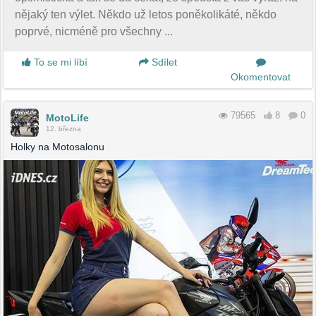
nějaký ten výlet. Někdo už letos poněkolikáté, někdo
poprvé, nicméně pro všechny ...
To se mi líbí
Sdílet
Okomentovat
79565
8
0
MotoLife
12. března
Holky na Motosalonu