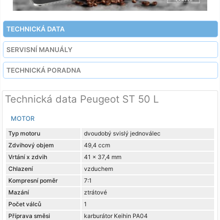
TECHNICKÁ DATA
SERVISNÍ MANUÁLY
TECHNICKÁ PORADNA
Technická data Peugeot ST 50 L
MOTOR
Typ motoru
dvoudobý svislý jednoválec
Zdvihový objem
49,4 ccm
Vrtání x zdvih
41 x 37,4 mm
Chlazení
vzduchem
Kompresní poměr
7:1
Mazání
ztrátové
Počet válců
1
Příprava směsi
karburátor Keihin PA04