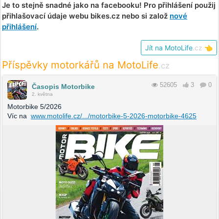
Je to stejně snadné jako na facebooku! Pro přihlášení použij
přihlašovací údaje webu bikes.cz nebo si založ
nové
přihlášení
.
Jít na MotoLife
.cz
👈
Příspěvky motorkářů na MotoLife
.cz
52605
3
0
Časopis Motorbike
2. května
Motorbike 5/2026
Víc na
www.motolife.cz/.../motorbike-5-2026-motorbike-4625