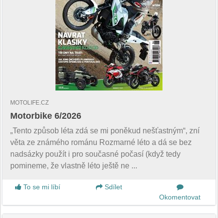
MOTOLIFE.CZ
Motorbike 6/2026
„Tento způsob léta zdá se mi poněkud nešťastným“, zní
věta ze známého románu Rozmarné léto a dá se bez
nadsázky použít i pro současné počasí (když tedy
pomineme, že vlastně léto ještě ne ...
To se mi líbí
Sdílet
Okomentovat