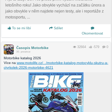
letošního roku! Jako obvykle vychází na začátku února a
jako obvykle v něm najdete nejen testy, ale i reportáže z
motosportu, ...
To se mi líbí
Sdílet
Okomentovat
32664
-579
0
Časopis Motorbike
30. prosince
Motorbike katalog 2026
Více na
www.motolife.cz/.../motorbike-katalog-motocyklu-skutru-a-
ctyrkolek-2026-motorbike-4621