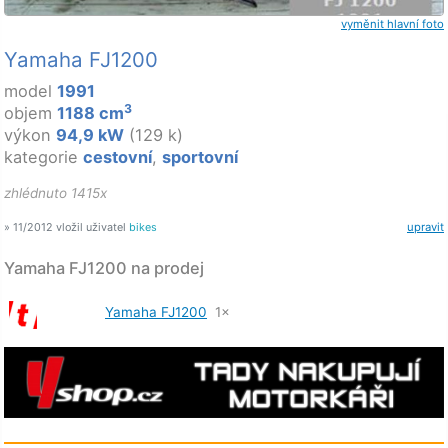
vyměnit hlavní foto
Yamaha FJ1200
model
1991
3
objem
1188 cm
výkon
94,9 kW
(129 k)
kategorie
cestovní
,
sportovní
zhlédnuto 1415x
» 11/2012 vložil uživatel
bikes
upravit
Yamaha FJ1200 na prodej
Yamaha FJ1200
1×