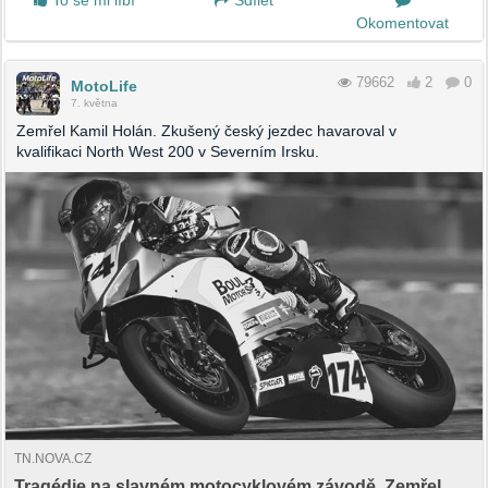
Okomentovat
79662
2
0
MotoLife
7. května
Zemřel Kamil Holán. Zkušený český jezdec havaroval v
kvalifikaci North West 200 v Severním Irsku.
TN.NOVA.CZ
Tragédie na slavném motocyklovém závodě. Zemřel