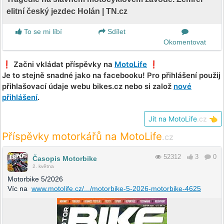
elitní český jezdec Holán | TN.cz
To se mi líbí
Sdílet
Okomentovat
❗️ Začni vkládat příspěvky na
MotoLife
❗️
Je to stejně snadné jako na facebooku! Pro přihlášení použij
přihlašovací údaje webu bikes.cz nebo si založ
nové
přihlášení
.
Jít na MotoLife
.cz
👈
Příspěvky motorkářů na MotoLife
.cz
52312
3
0
Časopis Motorbike
2. května
Motorbike 5/2026
Víc na
www.motolife.cz/.../motorbike-5-2026-motorbike-4625