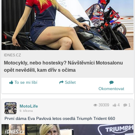
IDNES.CZ
Motocykly, nebo hostesky? Návštěvníci Motosalonu
opět nevěděli, kam dřív s očima
To se mi líbí
Sdílet
Okomentovat
39309
4
1
MotoLife
9. března
První dáma Eva Pavlová letos osedlá Triumph Trident 660