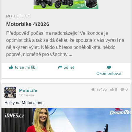
MOTOLIFE.CZ
Motorbike 4/2026
Předpověď počasí na nadcházející Velikonoce je
optimistická a tak se dá čekat, že spousta z vás vyrazí na
nějaký ten výlet. Někdo už letos poněkolikáté, někdo
poprvé, nicméně pro všechny ...
To se mi líbí
Sdílet
Okomentovat
79495
8
0
MotoLife
12. března
Holky na Motosalonu