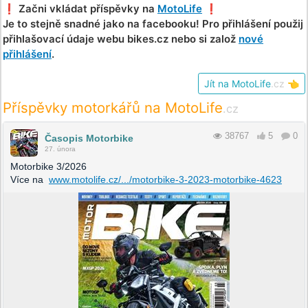
❗️ Začni vkládat příspěvky na
MotoLife
❗️
Je to stejně snadné jako na facebooku! Pro přihlášení použij
přihlašovací údaje webu bikes.cz nebo si založ
nové
přihlášení
.
Jít na MotoLife
.cz
👈
Příspěvky motorkářů na MotoLife
.cz
38767
5
0
Časopis Motorbike
27. února
Motorbike 3/2026
Více na
www.motolife.cz/.../motorbike-3-2023-motorbike-4623