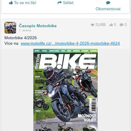
To se mi líbí
Sdílet
Okomentovat
51486
5
0
Časopis Motorbike
7. dubna
Motorbike 4/2026
Více na
www.motolife.cz/.../motorbike-4-2026-motorbike-4624