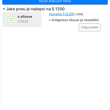
Nové diskuzní téma
Jake pneu je nejlepsi na fj 1200
Yamaha FJ1200
(1990)
s.slizova
» bridgeston klouze je nestabilni
7/2014
Odpovědět