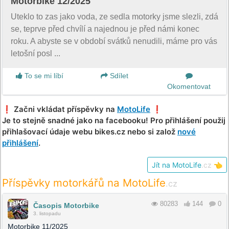
Motorbike 12/2025
Uteklo to zas jako voda, ze sedla motorky jsme slezli, zdá
se, teprve před chvílí a najednou je před námi konec
roku. A abyste se v období svátků nenudili, máme pro vás
letošní posl ...
To se mi líbí
Sdílet
Okomentovat
❗️ Začni vkládat příspěvky na
MotoLife
❗️
Je to stejně snadné jako na facebooku! Pro přihlášení použij
přihlašovací údaje webu bikes.cz nebo si založ
nové
přihlášení
.
Jít na MotoLife
.cz
👈
Příspěvky motorkářů na MotoLife
.cz
80283
144
0
Časopis Motorbike
3. listopadu
Motorbike 11/2025