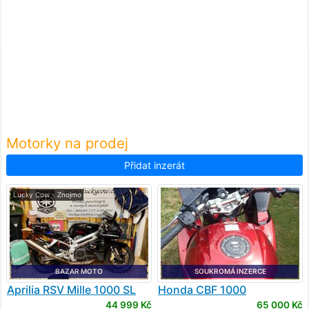
Motorky na prodej
Přidat inzerát
Lucky Cow - Znojmo
BAZAR MOTO
SOUKROMÁ INZERCE
Aprilia
RSV Mille 1000 SL
Honda
CBF 1000
Falco
44 999 Kč
65 000 Kč