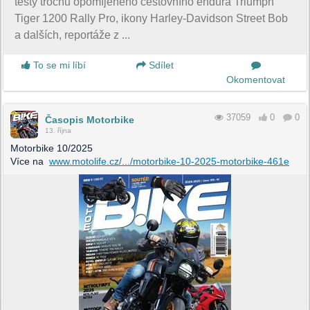
testy trochu opomíjeného cestovního endura Triumph
Tiger 1200 Rally Pro, ikony Harley-Davidson Street Bob
a dalších, reportáže z ...
To se mi líbí
Sdílet
Okomentovat
37059
0
0
Časopis Motorbike
13. října
Motorbike 10/2025
Více na
www.motolife.cz/.../motorbike-10-2025-motorbike-461e