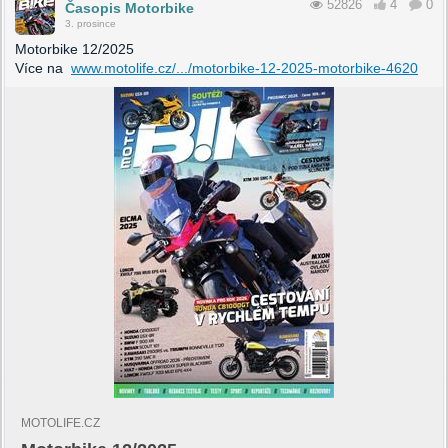
52826
4
0
Časopis Motorbike
3. prosince
Motorbike 12/2025
Více na
www.motolife.cz/.../motorbike-12-2025-motorbike-4620
MOTOLIFE.CZ