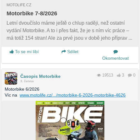
MOTOLIFE.CZ
Motorbike 7-8/2026
Letní dvoučíslo máme ještě o chlup raději, než ostatní
vydání Motorbike. A to i přes fakt, že je s ním víc práce –
má totiž 154 stran! Ale za prvé jsou v době jeho příprav ...
To se mi líbí
Sdílet
Okomentovat
19513
3
0
Časopis Motorbike
3. června
Motorbike 6/2026
Víc na
www.motolife.cz/.../motorbike-6-2026-motorbike-4626