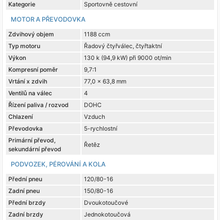
Kategorie
Sportovně cestovní
MOTOR A PŘEVODOVKA
Zdvihový objem
1188 ccm
Typ motoru
Řadový čtyřválec, čtyřtaktní
Výkon
130 k (94,9 kW) při 9000 ot/min
Kompresní poměr
9,7:1
Vrtání x zdvih
77,0 x 63,8 mm
Ventilů na válec
4
Řízení paliva / rozvod
DOHC
Chlazení
Vzduch
Převodovka
5-rychlostní
Primární převod,
Řetěz
sekundární převod
PODVOZEK, PÉROVÁNÍ A KOLA
Přední pneu
120/80-16
Zadní pneu
150/80-16
Přední brzdy
Dvoukotoučové
Zadní brzdy
Jednokotoučová