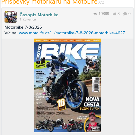
Příspěvky motorkářů na MotoLife
.cz
19869
3
0
Časopis Motorbike
7. července
Motorbike 7-8/2026
Víc na
www.motolife.cz/.../motorbike-7-8-2026-motorbike-4627