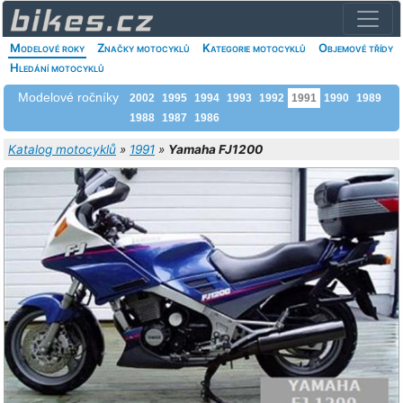
Modelové roky
Značky motocyklů
Kategorie motocyklů
Objemové třídy
Hledání motocyklů
Modelové ročníky
2002
1995
1994
1993
1992
1991
1990
1989
1988
1987
1986
Katalog motocyklů
»
1991
»
Yamaha FJ1200