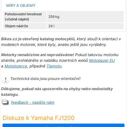
MÍRY A OBJEMY
Pohotovostní hmotnost
259 kg
(včetně náplní)
Objem nádrže
24 l
Bikes.cz je otevřený katalog motocyklů
, který slouží k orientaci v
modelech motorek, které byly, anebo ještě jsou vyráběny.
Motorky nenabízíme ani neprodáváme!
Pokud takovou motorku
sháníte, prohlédněte si nabídku inzertních webů
Motobazar EU
a
Motoinzerce
, případně
Tipmoto
.
Technická data jsou pouze orientační!
Děkujeme, pokud nás upozorníte na chyby nebo nedostatky
katalogu.
feedback - napište nám
Diskuze k Yamaha FJ1200