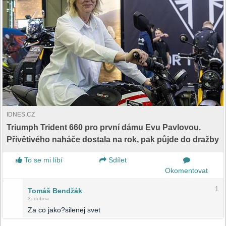
IDNES.CZ
Triumph Trident 660 pro první dámu Evu Pavlovou.
Přívětivého naháče dostala na rok, pak půjde do dražby
To se mi líbí
Sdílet
Okomentovat
1
Tomáš Bendžák
3. dubna
Za co jako?silenej svet