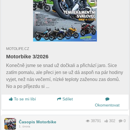
MOTOLIFE.CZ
Motorbike 3/2026
Konečně jsme se snad už dočkali a přichází jaro. Sice
zatím pomalu, ale přeci jen se už dá aspoň na pár hodiny
vyjet, než nás večerní, nízké teploty zaženou zas domů.
No a po příjezdu si ...
To se mi líbí
Sdílet
Okomentovat
38791
302
0
Časopis Motorbike
1. února