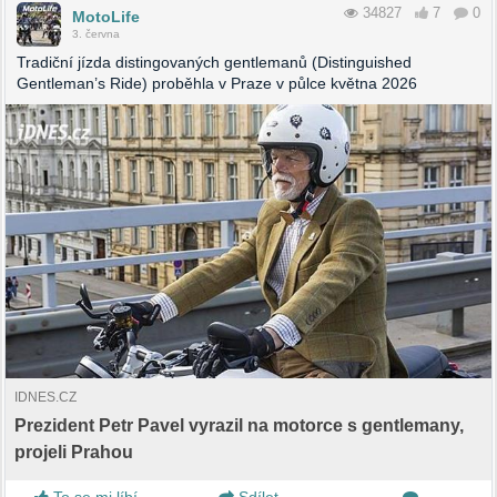
34827
7
0
MotoLife
3. června
Tradiční jízda distingovaných gentlemanů (Distinguished
Gentleman’s Ride) proběhla v Praze v půlce května 2026
IDNES.CZ
Prezident Petr Pavel vyrazil na motorce s gentlemany,
projeli Prahou
To se mi líbí
Sdílet