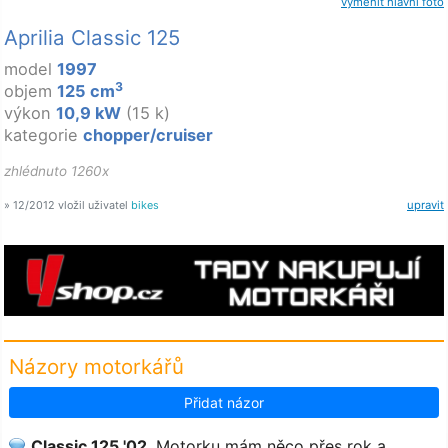
vyměnit hlavní foto
Aprilia Classic 125
model
1997
3
objem
125 cm
výkon
10,9 kW
(15 k)
kategorie
chopper/cruiser
zhlédnuto 1260x
» 12/2012 vložil uživatel
bikes
upravit
Názory motorkářů
Přidat názor
Classic 125 '02
Motorku mám něco přes rok a