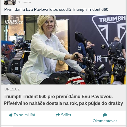
9. března
První dáma Eva Pavlová letos osedlá Triumph Trident 660
IDNES.CZ
Triumph Trident 660 pro první dámu Evu Pavlovou.
Přívětivého naháče dostala na rok, pak půjde do dražby
To se mi líbí
Sdílet
Okomentovat