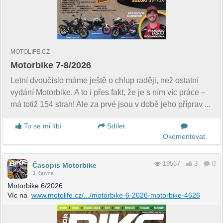
MOTOLIFE.CZ
Motorbike 7-8/2026
Letní dvoučíslo máme ještě o chlup raději, než ostatní
vydání Motorbike. A to i přes fakt, že je s ním víc práce –
má totiž 154 stran! Ale za prvé jsou v době jeho příprav ...
To se mi líbí
Sdílet
Okomentovat
19567
3
0
Časopis Motorbike
3. června
Motorbike 6/2026
Víc na
www.motolife.cz/.../motorbike-6-2026-motorbike-4626