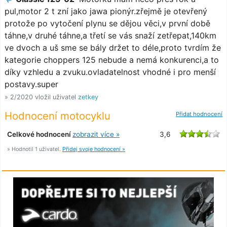
pul,motor 2 t zní jako jawa pionýr.zřejmě je otevřený
protože po vytočení plynu se dějou věci,v první době
táhne,v druhé táhne,a třetí se vás snaží zetřepat,140km
ve dvoch a uš sme se bály držet to déle,proto tvrdím že
kategorie choppers 125 nebude a nemá konkurenci,a to
díky vzhledu a zvuku.ovladatelnost vhodné i pro menší
postavy.super
» 2/2020 vložil uživatel
zetkey
Hodnocení motocyklu
Přidat hodnocení
Celkové hodnocení
zobrazit více »
3,6
» Hodnotil 1 uživatel.
Přidej svoje hodnocení »