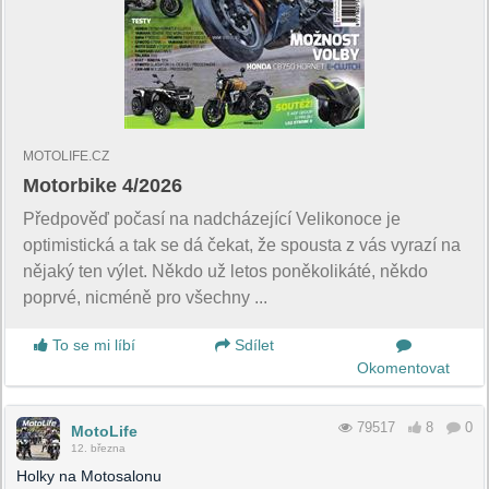
MOTOLIFE.CZ
Motorbike 4/2026
Předpověď počasí na nadcházející Velikonoce je
optimistická a tak se dá čekat, že spousta z vás vyrazí na
nějaký ten výlet. Někdo už letos poněkolikáté, někdo
poprvé, nicméně pro všechny ...
To se mi líbí
Sdílet
Okomentovat
79517
8
0
MotoLife
12. března
Holky na Motosalonu