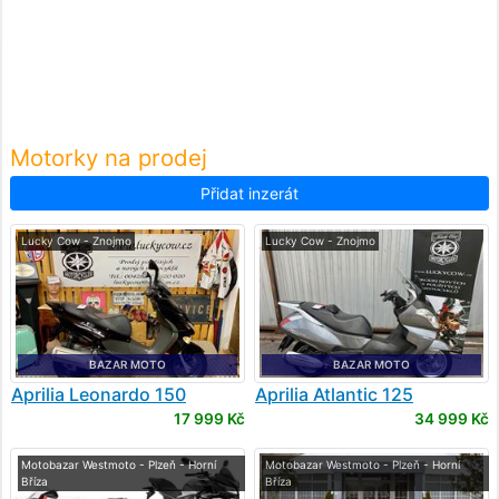
Motorky na prodej
Přidat inzerát
Lucky Cow - Znojmo
Lucky Cow - Znojmo
BAZAR MOTO
BAZAR MOTO
Aprilia
Leonardo 150
Aprilia
Atlantic 125
17 999 Kč
34 999 Kč
Motobazar Westmoto - Plzeň - Horní
Motobazar Westmoto - Plzeň - Horní
Bříza
Bříza