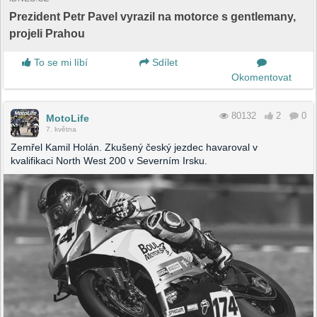
Prezident Petr Pavel vyrazil na motorce s gentlemany,
projeli Prahou
To se mi líbí
Sdílet
Okomentovat
80132
2
0
MotoLife
7. května
Zemřel Kamil Holán. Zkušený český jezdec havaroval v
kvalifikaci North West 200 v Severním Irsku.