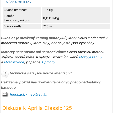
MÍRY A OBJEMY
Suchá hmotnost
135 kg
Poměr
0,1111 k/kg
hmotnosti/výkonu
Výška sedla
720 mm
Bikes.cz je otevřený katalog motocyklů
, který slouží k orientaci v
modelech motorek, které byly, anebo ještě jsou vyráběny.
Motorky nenabízíme ani neprodáváme!
Pokud takovou motorku
sháníte, prohlédněte si nabídku inzertních webů
Motobazar EU
a
Motoinzerce
, případně
Tipmoto
.
Technická data jsou pouze orientační!
Děkujeme, pokud nás upozorníte na chyby nebo nedostatky
katalogu.
feedback - napište nám
Diskuze k Aprilia Classic 125