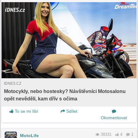
IDNES.CZ
Motocykly, nebo hostesky? Návštěvníci Motosalonu
opět nevěděli, kam dřív s očima
To se mi líbí
Sdílet
Okomentovat
39331
4
1
MotoLife