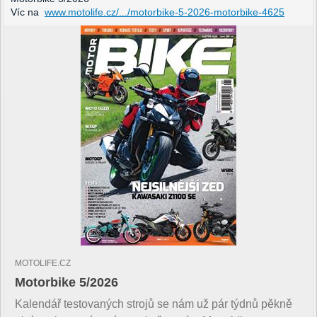
Víc na
www.motolife.cz/.../motorbike-5-2026-motorbike-4625
MOTOLIFE.CZ
Motorbike 5/2026
Kalendář testovaných strojů se nám už pár týdnů pěkně