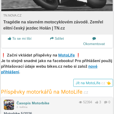
TN.NOVA.CZ
Tragédie na slavném motocyklovém závodě. Zemřel
elitní český jezdec Holán | TN.cz
To se mi líbí
Sdílet
Okomentovat
❗️ Začni vkládat příspěvky na
MotoLife
❗️
Je to stejně snadné jako na facebooku! Pro přihlášení použij
přihlašovací údaje webu bikes.cz nebo si založ
nové
přihlášení
.
Jít na MotoLife
.cz
👈
Příspěvky motorkářů na MotoLife
.cz
52394
3
0
Časopis Motorbike
2. května
Motorbike 5/2026