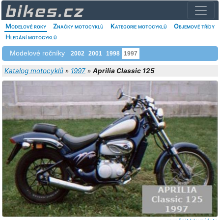
Modelové roky
Značky motocyklů
Kategorie motocyklů
Objemové třídy
Hledání motocyklů
Modelové ročníky
2002
2001
1998
1997
Katalog motocyklů
»
1997
»
Aprilia Classic 125