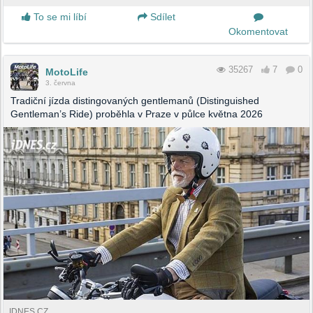
To se mi líbí
Sdílet
Okomentovat
35267
7
0
MotoLife
3. června
Tradiční jízda distingovaných gentlemanů (Distinguished
Gentleman’s Ride) proběhla v Praze v půlce května 2026
IDNES.CZ