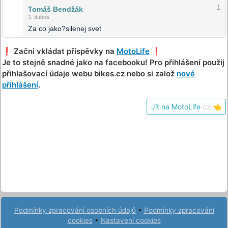
1
Tomáš Bendžák
3. dubna
Za co jako?silenej svet
❗️ Začni vkládat příspěvky na
MotoLife
❗️
Je to stejně snadné jako na facebooku! Pro přihlášení použij
přihlašovací údaje webu bikes.cz nebo si založ
nové
přihlášení
.
Jít na MotoLife
.cz
👈
Podmínky zpracování osobních údajů
•
Podmínky zpracování
cookies
•
Nastavení cookies