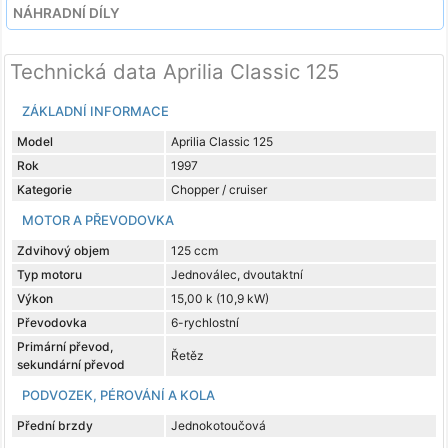
NÁHRADNÍ DÍLY
Technická data Aprilia Classic 125
ZÁKLADNÍ INFORMACE
Model
Aprilia Classic 125
Rok
1997
Kategorie
Chopper / cruiser
MOTOR A PŘEVODOVKA
Zdvihový objem
125 ccm
Typ motoru
Jednoválec, dvoutaktní
Výkon
15,00 k (10,9 kW)
Převodovka
6-rychlostní
Primární převod,
Řetěz
sekundární převod
PODVOZEK, PÉROVÁNÍ A KOLA
Přední brzdy
Jednokotoučová