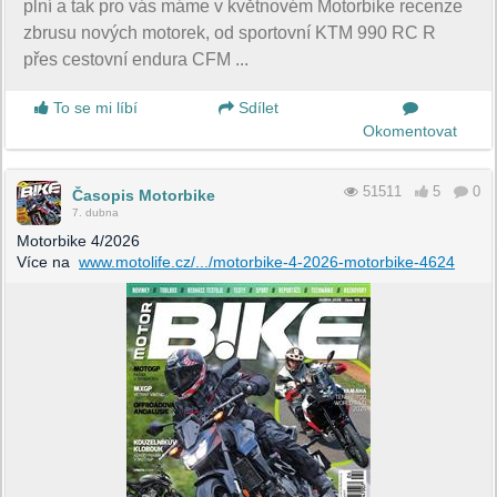
plní a tak pro vás máme v květnovém Motorbike recenze
zbrusu nových motorek, od sportovní KTM 990 RC R
přes cestovní endura CFM ...
To se mi líbí
Sdílet
Okomentovat
51511
5
0
Časopis Motorbike
7. dubna
Motorbike 4/2026
Více na
www.motolife.cz/.../motorbike-4-2026-motorbike-4624