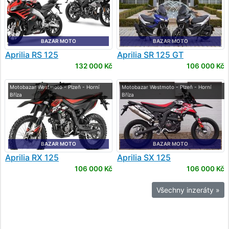
BAZAR MOTO
BAZAR MOTO
Aprilia
RS 125
Aprilia
SR 125 GT
132 000 Kč
106 000 Kč
Motobazar Westmoto - Plzeň - Horní
Motobazar Westmoto - Plzeň - Horní
Bříza
Bříza
BAZAR MOTO
BAZAR MOTO
Aprilia
RX 125
Aprilia
SX 125
106 000 Kč
106 000 Kč
Všechny inzeráty »