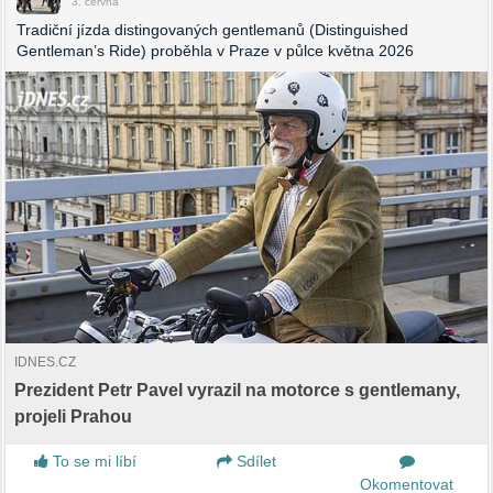
3. června
Tradiční jízda distingovaných gentlemanů (Distinguished
Gentleman’s Ride) proběhla v Praze v půlce května 2026
IDNES.CZ
Prezident Petr Pavel vyrazil na motorce s gentlemany,
projeli Prahou
To se mi líbí
Sdílet
Okomentovat