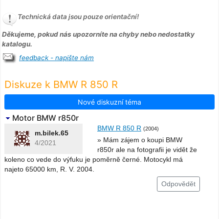
Technická data jsou pouze orientační!
Děkujeme, pokud nás upozorníte na chyby nebo nedostatky
katalogu.
feedback - napište nám
Diskuze k BMW R 850 R
Nové diskuzní téma
Motor BMW r850r
BMW R 850 R
(2004)
m.bilek.65
» Mám zájem o koupi BMW
4/2021
r850r ale na fotografii je vidět že
koleno co vede do výfuku je poměrně černé. Motocykl má
najeto 65000 km, R. V. 2004.
Odpovědět