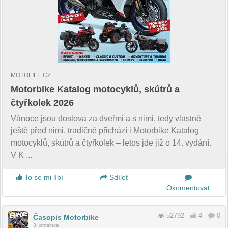
MOTOLIFE.CZ
Motorbike Katalog motocyklů, skútrů a
čtyřkolek 2026
Vánoce jsou doslova za dveřmi a s nimi, tedy vlastně
ještě před nimi, tradičně přichází i Motorbike Katalog
motocyklů, skútrů a čtyřkolek – letos jde již o 14. vydání.
V K ...
To se mi líbí
Sdílet
Okomentovat
52792
4
0
Časopis Motorbike
3. prosince