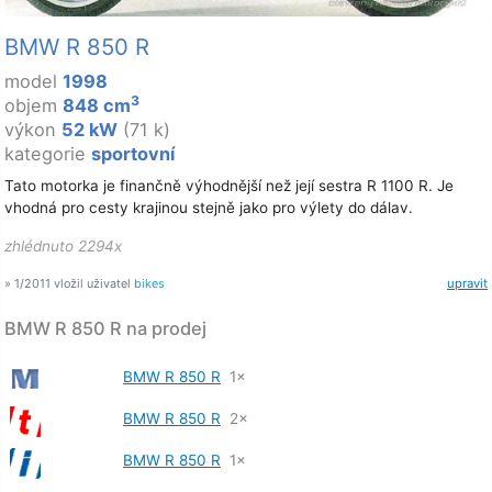
BMW R 850 R
model
1998
3
objem
848 cm
výkon
52 kW
(71 k)
kategorie
sportovní
Tato motorka je finančně výhodnější než její sestra R 1100 R. Je
vhodná pro cesty krajinou stejně jako pro výlety do dálav.
zhlédnuto 2294x
» 1/2011 vložil uživatel
bikes
upravit
BMW R 850 R na prodej
BMW R 850 R
1×
BMW R 850 R
2×
BMW R 850 R
1×