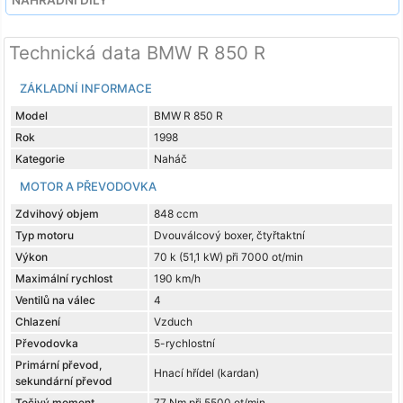
Technická data BMW R 850 R
ZÁKLADNÍ INFORMACE
Model
BMW R 850 R
Rok
1998
Kategorie
Naháč
MOTOR A PŘEVODOVKA
Zdvihový objem
848 ccm
Typ motoru
Dvouválcový boxer, čtyřtaktní
Výkon
70 k (51,1 kW) při 7000 ot/min
Maximální rychlost
190 km/h
Ventilů na válec
4
Chlazení
Vzduch
Převodovka
5-rychlostní
Primární převod,
Hnací hřídel (kardan)
sekundární převod
Točivý moment
77 Nm při 5500 ot/min