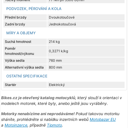
PODVOZEK, PÉROVÁNÍ A KOLA
Přední brzdy
Dvoukotoučové
Zadní brzdy
Jednokotoučová
MÍRY A OBJEMY
Suchá hmotnost
214 kg
Poměr
0,3271 k/kg
hmotnosti/výkonu
Výška sedla
760 mm
Alternativní výška sedla
800 mm
OSTATNÍ SPECIFIKACE
Startér
Elektrický
Bikes.cz je otevřený katalog motocyklů
, který slouží k orientaci v
modelech motorek, které byly, anebo ještě jsou vyráběny.
Motorky nenabízíme ani neprodáváme!
Pokud takovou motorku
sháníte, prohlédněte si nabídku inzertních webů
Motobazar EU
a
Motoinzerce
, případně
Tipmoto
.