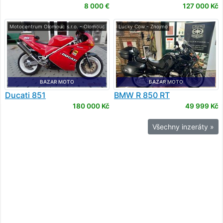
8 000 €
127 000 Kč
Motocentrum Olomouc s.r.o. - Olomouc
Lucky Cow - Znojmo
BAZAR MOTO
BAZAR MOTO
Ducati
851
BMW
R 850 RT
180 000 Kč
49 999 Kč
Všechny inzeráty »