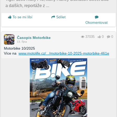
a dalších, reportáže z ...
To se mi líbí
Sdílet
Okomentovat
37035
0
0
Časopis Motorbike
13. října
Motorbike 10/2025
Více na
www.motolife.cz/.../motorbike-10-2025-motorbike-461e