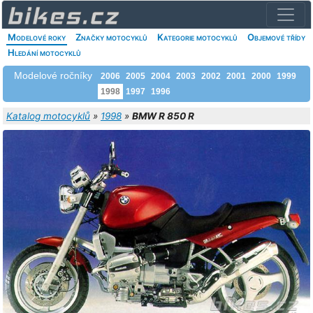
Modelové roky
Značky motocyklů
Kategorie motocyklů
Objemové třídy
Hledání motocyklů
Modelové ročníky
2006
2005
2004
2003
2002
2001
2000
1999
1998
1997
1996
Katalog motocyklů
»
1998
»
BMW R 850 R