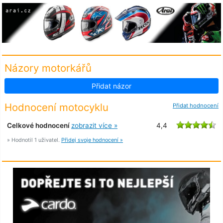
Názory motorkářů
Přidat názor
Hodnocení motocyklu
Přidat hodnocení
Celkové hodnocení
zobrazit více »
4,4
» Hodnotil 1 uživatel.
Přidej svoje hodnocení »