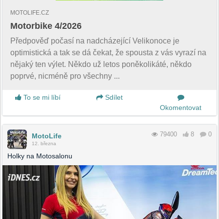
MOTOLIFE.CZ
Motorbike 4/2026
Předpověď počasí na nadcházející Velikonoce je
optimistická a tak se dá čekat, že spousta z vás vyrazí na
nějaký ten výlet. Někdo už letos poněkolikáté, někdo
poprvé, nicméně pro všechny ...
To se mi líbí
Sdílet
Okomentovat
79400
8
0
MotoLife
12. března
Holky na Motosalonu