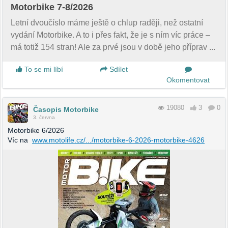
Motorbike 7-8/2026
Letní dvoučíslo máme ještě o chlup raději, než ostatní
vydání Motorbike. A to i přes fakt, že je s ním víc práce –
má totiž 154 stran! Ale za prvé jsou v době jeho příprav ...
To se mi líbí
Sdílet
Okomentovat
19080
3
0
Časopis Motorbike
3. června
Motorbike 6/2026
Víc na
www.motolife.cz/.../motorbike-6-2026-motorbike-4626