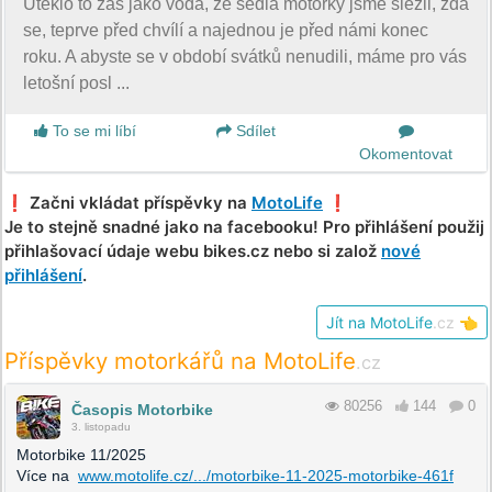
Uteklo to zas jako voda, ze sedla motorky jsme slezli, zdá
se, teprve před chvílí a najednou je před námi konec
roku. A abyste se v období svátků nenudili, máme pro vás
letošní posl ...
To se mi líbí
Sdílet
Okomentovat
❗️ Začni vkládat příspěvky na
MotoLife
❗️
Je to stejně snadné jako na facebooku! Pro přihlášení použij
přihlašovací údaje webu bikes.cz nebo si založ
nové
přihlášení
.
Jít na MotoLife
.cz
👈
Příspěvky motorkářů na MotoLife
.cz
80256
144
0
Časopis Motorbike
3. listopadu
Motorbike 11/2025
Více na
www.motolife.cz/.../motorbike-11-2025-motorbike-461f