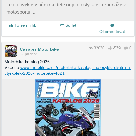
jako obvykle v něm najdete nejen testy, ale i reportáže z
motosportu, ...
To se mi líbí
Sdílet
Okomentovat
32630
-579
0
Časopis Motorbike
30. prosince
Motorbike katalog 2026
Více na
www.motolife.cz/.../motorbike-katalog-motocyklu-skutru-a-
ctyrkolek-2026-motorbike-4621