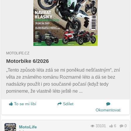
MOTOLIFE.CZ
Motorbike 6/2026
„Tento způsob léta zdá se mi poněkud nešťastným“, zní
věta ze známého románu Rozmarné léto a dá se bez
nadsázky použít i pro současné počasí (když tedy
pomineme, že vlastně léto ještě ne ...
To se mi líbí
Sdílet
Okomentovat
33101
6
0
MotoLife