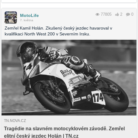
77805
2
0
MotoLife
7. května
Zemřel Kamil Holán. Zkušený český jezdec havaroval v
kvalifikaci North West 200 v Severním Irsku.
TN.NOVA.CZ
Tragédie na slavném motocyklovém závodě. Zemřel
elitní český jezdec Holán | TN.cz