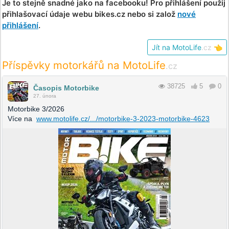
Je to stejně snadné jako na facebooku! Pro přihlášení použij
přihlašovací údaje webu bikes.cz nebo si založ
nové
přihlášení
.
Jít na MotoLife
.cz
👈
Příspěvky motorkářů na MotoLife
.cz
38725
5
0
Časopis Motorbike
27. února
Motorbike 3/2026
Více na
www.motolife.cz/.../motorbike-3-2023-motorbike-4623