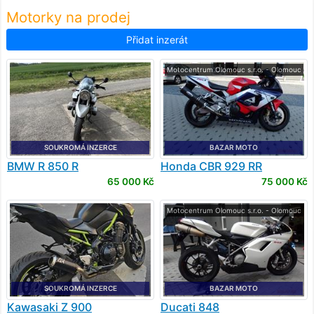
Motorky na prodej
Přidat inzerát
Motocentrum Olomouc s.r.o. - Olomouc
SOUKROMÁ INZERCE
BAZAR MOTO
BMW
R 850 R
Honda
CBR 929 RR
65 000 Kč
75 000 Kč
Motocentrum Olomouc s.r.o. - Olomouc
SOUKROMÁ INZERCE
BAZAR MOTO
Kawasaki
Z 900
Ducati
848