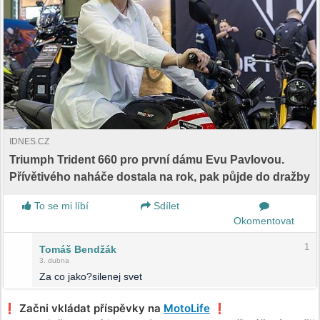
IDNES.CZ
Triumph Trident 660 pro první dámu Evu Pavlovou.
Přívětivého naháče dostala na rok, pak půjde do dražby
To se mi líbí
Sdílet
Okomentovat
1
Tomáš Bendžák
3. dubna
Za co jako?silenej svet
❗️ Začni vkládat příspěvky na
MotoLife
❗️