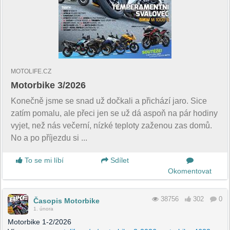
MOTOLIFE.CZ
Motorbike 3/2026
Konečně jsme se snad už dočkali a přichází jaro. Sice
zatím pomalu, ale přeci jen se už dá aspoň na pár hodiny
vyjet, než nás večerní, nízké teploty zaženou zas domů.
No a po příjezdu si ...
To se mi líbí
Sdílet
Okomentovat
38756
302
0
Časopis Motorbike
1. února
Motorbike 1-2/2026