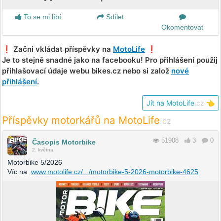
To se mi líbí
Sdílet
Okomentovat
❗️ Začni vkládat příspěvky na
MotoLife
❗️
Je to stejně snadné jako na facebooku! Pro přihlášení použij
přihlašovací údaje webu bikes.cz nebo si založ
nové
přihlášení
.
Jít na MotoLife
.cz
👈
Příspěvky motorkářů na MotoLife
.cz
51908
3
0
Časopis Motorbike
2. května
Motorbike 5/2026
Víc na
www.motolife.cz/.../motorbike-5-2026-motorbike-4625