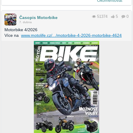
Okomentovat
51374
5
0
Časopis Motorbike
7. dubna
Motorbike 4/2026
Více na
www.motolife.cz/.../motorbike-4-2026-motorbike-4624