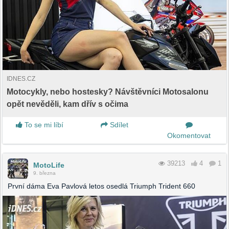
IDNES.CZ
Motocykly, nebo hostesky? Návštěvníci Motosalonu
opět nevěděli, kam dřív s očima
To se mi líbí
Sdílet
Okomentovat
39213
4
1
MotoLife
9. března
První dáma Eva Pavlová letos osedlá Triumph Trident 660