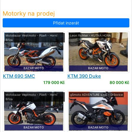
Motorky na prodej
Přidat inzerát
Motobazar Westmoto - Plzeň - Horní
Leon Richter - KUTNÁ HORA
Bříza
BAZAR MOTO
BAZAR MOTO
KTM
690 SMC
KTM
390 Duke
179 000 Kč
80 000 Kč
Motobazar Westmoto - Plzeň - Horní
g5moto ADVENTURE s.r.o. - Držovice
Bříza
BAZAR MOTO
BAZAR MOTO