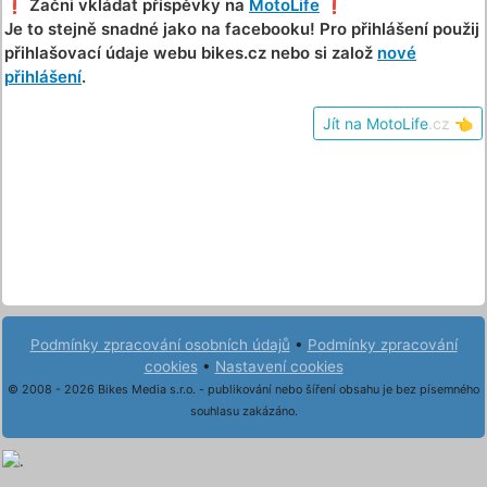
❗️ Začni vkládat příspěvky na
MotoLife
❗️
Je to stejně snadné jako na facebooku! Pro přihlášení použij
přihlašovací údaje webu bikes.cz nebo si založ
nové
přihlášení
.
Jít na MotoLife
.cz
👈
Podmínky zpracování osobních údajů
•
Podmínky zpracování
cookies
•
Nastavení cookies
© 2008 - 2026 Bikes Media s.r.o. - publikování nebo šíření obsahu je bez písemného
souhlasu zakázáno.