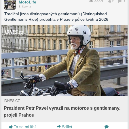
33330
6
0
MotoLife
3. června
Tradiční jízda distingovaných gentlemanů (Distinguished
Gentleman’s Ride) proběhla v Praze v půlce května 2026
IDNES.CZ
Prezident Petr Pavel vyrazil na motorce s gentlemany,
projeli Prahou
To se mi líbí
Sdílet