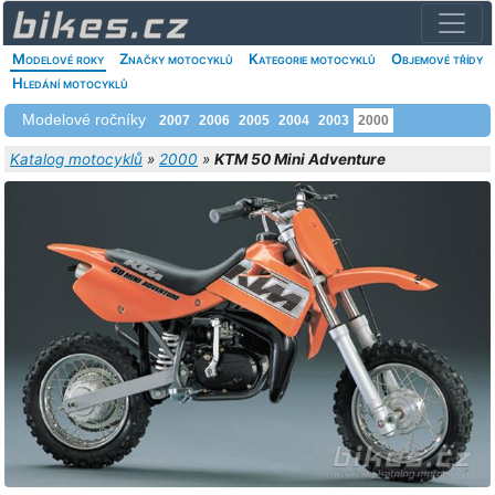
Modelové roky
Značky motocyklů
Kategorie motocyklů
Objemové třídy
Hledání motocyklů
Modelové ročníky
2007
2006
2005
2004
2003
2000
Katalog motocyklů
»
2000
»
KTM 50 Mini Adventure