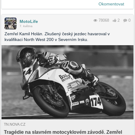
Okomentovat
78068
2
0
MotoLife
7. května
Zemřel Kamil Holán. Zkušený český jezdec havaroval v
kvalifikaci North West 200 v Severním Irsku.
TN.NOVA.CZ
Tragédie na slavném motocyklovém závodě. Zemřel