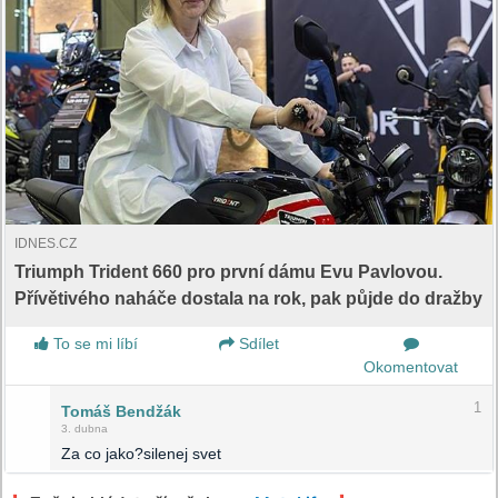
IDNES.CZ
Triumph Trident 660 pro první dámu Evu Pavlovou.
Přívětivého naháče dostala na rok, pak půjde do dražby
To se mi líbí
Sdílet
Okomentovat
1
Tomáš Bendžák
3. dubna
Za co jako?silenej svet