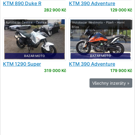
KTM
890 Duke R
KTM
390 Adventure
282 900 Kč
129 000 Kč
Autobazar Čestice - Čestice
Motobazar Westmoto - Plzeň - Horní
Bříza
BAZAR MOTO
BAZAR MOTO
KTM
1290 Super
KTM
390 Adventure
Adventure
319 000 Kč
179 900 Kč
Všechny inzeráty »