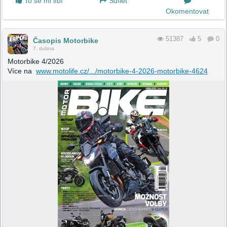
To se mi líbí
Sdílet
Okomentovat
51387
5
0
Časopis Motorbike
7. dubna
Motorbike 4/2026
Více na
www.motolife.cz/.../motorbike-4-2026-motorbike-4624