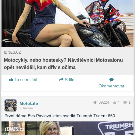
IDNES.CZ
Motocykly, nebo hostesky? Návštěvníci Motosalonu
opět nevěděli, kam dřív s očima
To se mi líbí
Sdílet
Okomentovat
39224
4
1
MotoLife
9. března
První dáma Eva Pavlová letos osedlá Triumph Trident 660