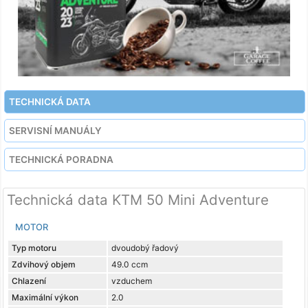
TECHNICKÁ DATA
SERVISNÍ MANUÁLY
TECHNICKÁ PORADNA
Technická data KTM 50 Mini Adventure
MOTOR
Typ motoru
dvoudobý řadový
Zdvihový objem
49.0 ccm
Chlazení
vzduchem
Maximální výkon
2.0