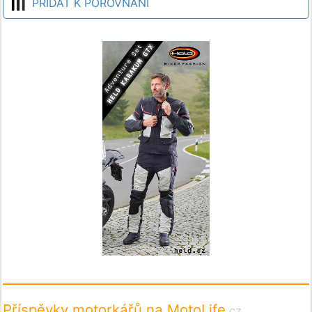
PŘIDAT K POROVNÁNÍ
Příspěvky motorkářů na MotoLife
.cz