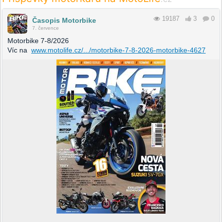
19187
3
0
Časopis Motorbike
7. července
Motorbike 7-8/2026
Víc na
www.motolife.cz/.../motorbike-7-8-2026-motorbike-4627