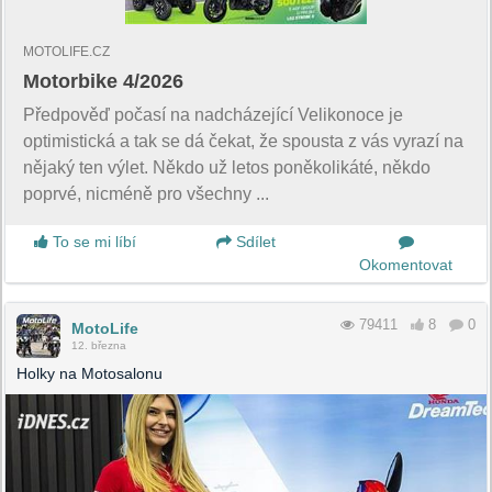
MOTOLIFE.CZ
Motorbike 4/2026
Předpověď počasí na nadcházející Velikonoce je
optimistická a tak se dá čekat, že spousta z vás vyrazí na
nějaký ten výlet. Někdo už letos poněkolikáté, někdo
poprvé, nicméně pro všechny ...
To se mi líbí
Sdílet
Okomentovat
79411
8
0
MotoLife
12. března
Holky na Motosalonu