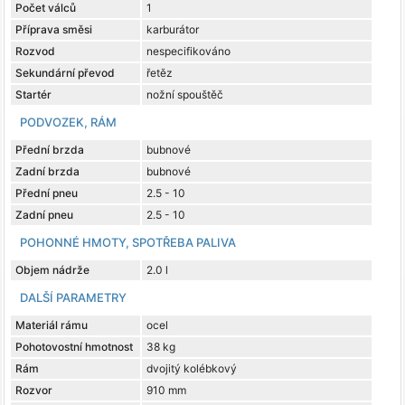
Počet válců
1
Příprava směsi
karburátor
Rozvod
nespecifikováno
Sekundární převod
řetěz
Startér
nožní spouštěč
PODVOZEK, RÁM
Přední brzda
bubnové
Zadní brzda
bubnové
Přední pneu
2.5 - 10
Zadní pneu
2.5 - 10
POHONNÉ HMOTY, SPOTŘEBA PALIVA
Objem nádrže
2.0 l
DALŠÍ PARAMETRY
Materiál rámu
ocel
Pohotovostní hmotnost
38 kg
Rám
dvojitý kolébkový
Rozvor
910 mm