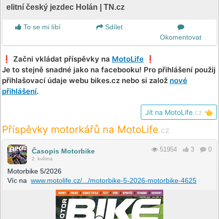
elitní český jezdec Holán | TN.cz
To se mi líbí
Sdílet
Okomentovat
❗️ Začni vkládat příspěvky na
MotoLife
❗️
Je to stejně snadné jako na facebooku! Pro přihlášení použij
přihlašovací údaje webu bikes.cz nebo si založ
nové
přihlášení
.
Jít na MotoLife
.cz
👈
Příspěvky motorkářů na MotoLife
.cz
51954
3
0
Časopis Motorbike
2. května
Motorbike 5/2026
Víc na
www.motolife.cz/.../motorbike-5-2026-motorbike-4625