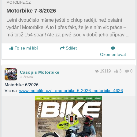
MOTOLIFE.CZ
Motorbike 7-8/2026
Letní dvoučíslo máme ještě o chlup raději, než ostatní
vydání Motorbike. A to i přes fakt, že je s ním víc práce –
má totiž 154 stran! Ale za prvé jsou v době jeho příprav ...
To se mi líbí
Sdílet
Okomentovat
19119
3
0
Časopis Motorbike
3. června
Motorbike 6/2026
Víc na
www.motolife.cz/.../motorbike-6-2026-motorbike-4626