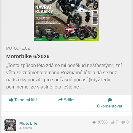
MOTOLIFE.CZ
Motorbike 6/2026
„Tento způsob léta zdá se mi poněkud nešťastným“, zní
věta ze známého románu Rozmarné léto a dá se bez
nadsázky použít i pro současné počasí (když tedy
pomineme, že vlastně léto ještě ne ...
To se mi líbí
Sdílet
Okomentovat
36508
7
0
MotoLife
3. června