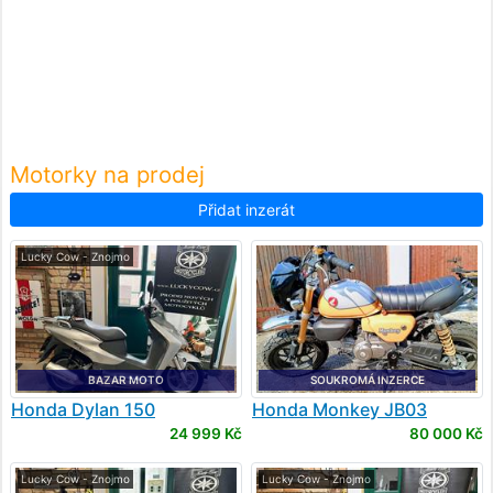
Motorky na prodej
Přidat inzerát
Lucky Cow - Znojmo
BAZAR MOTO
SOUKROMÁ INZERCE
Honda
Dylan 150
Honda
Monkey JB03
Z125MA
24 999 Kč
80 000 Kč
Lucky Cow - Znojmo
Lucky Cow - Znojmo