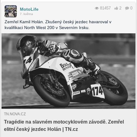
81457
2
0
MotoLife
7. května
Zemřel Kamil Holán. Zkušený český jezdec havaroval v
kvalifikaci North West 200 v Severním Irsku.
TN.NOVA.CZ
Tragédie na slavném motocyklovém závodě. Zemřel
elitní český jezdec Holán | TN.cz