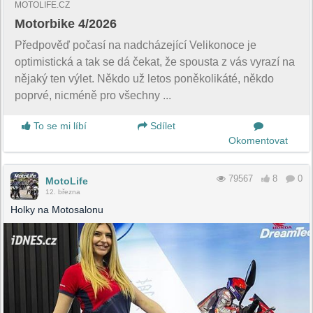
MOTOLIFE.CZ
Motorbike 4/2026
Předpověď počasí na nadcházející Velikonoce je
optimistická a tak se dá čekat, že spousta z vás vyrazí na
nějaký ten výlet. Někdo už letos poněkolikáté, někdo
poprvé, nicméně pro všechny ...
To se mi líbí
Sdílet
Okomentovat
79567
8
0
MotoLife
12. března
Holky na Motosalonu