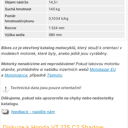
Objem nádrže
14,5 l
Suchá hmotnost
145 kg
Poměr
0,1034 k/kg
hmotnosti/výkonu
Rozvor
1 524 mm
Výška sedla
680 mm
Bikes.cz je otevřený katalog motocyklů
, který slouží k orientaci v
modelech motorek, které byly, anebo ještě jsou vyráběny.
Motorky nenabízíme ani neprodáváme!
Pokud takovou motorku
sháníte, prohlédněte si nabídku inzertních webů
Motobazar EU
a
Motoinzerce
, případně
Tipmoto
.
Technická data jsou pouze orientační!
Děkujeme, pokud nás upozorníte na chyby nebo nedostatky
katalogu.
feedback - napište nám
Diskuze k Honda VT 125 C2 Shadow