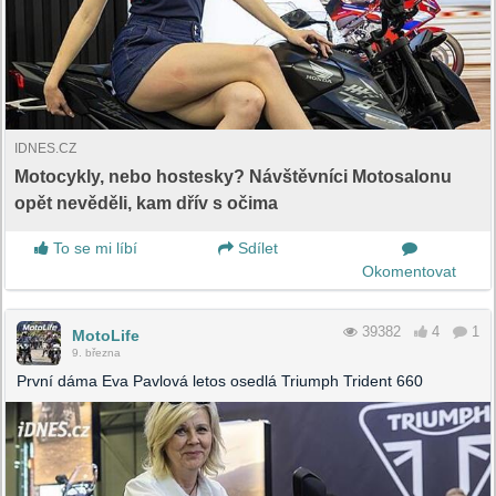
IDNES.CZ
Motocykly, nebo hostesky? Návštěvníci Motosalonu
opět nevěděli, kam dřív s očima
To se mi líbí
Sdílet
Okomentovat
39382
4
1
MotoLife
9. března
První dáma Eva Pavlová letos osedlá Triumph Trident 660