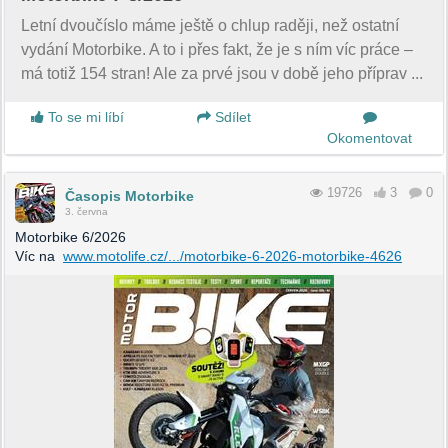
Letní dvoučíslo máme ještě o chlup raději, než ostatní
vydání Motorbike. A to i přes fakt, že je s ním víc práce –
má totiž 154 stran! Ale za prvé jsou v době jeho příprav ...
To se mi líbí
Sdílet
Okomentovat
19726
3
0
Časopis Motorbike
3. června
Motorbike 6/2026
Víc na
www.motolife.cz/.../motorbike-6-2026-motorbike-4626