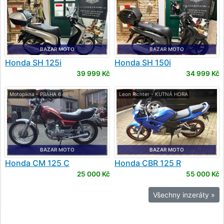
BAZAR MOTO
BAZAR MOTO
Honda
SH 125i
Honda
SH 150i
39 999 Kč
34 999 Kč
Motopikna - PRAHA 6
Leon Richter - KUTNÁ HORA
BAZAR MOTO
BAZAR MOTO
Honda
CM 125 C
Honda
CBR 125 R
25 000 Kč
55 000 Kč
Všechny inzeráty »