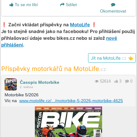
To se mi líbí
Sdílet
Okomentovat
❗️ Začni vkládat příspěvky na
MotoLife
❗️
Je to stejně snadné jako na facebooku! Pro přihlášení použij
přihlašovací údaje webu bikes.cz nebo si založ
nové
přihlášení
.
Jít na MotoLife
.cz
👈
Příspěvky motorkářů na MotoLife
.cz
52614
3
0
Časopis Motorbike
2. května
Motorbike 5/2026
Víc na
www.motolife.cz/.../motorbike-5-2026-motorbike-4625