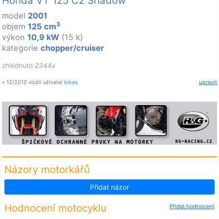
Honda VT 125 C2 Shadow
model
2001
3
objem
125 cm
výkon
10,9 kW
(15 k)
kategorie
chopper/cruiser
zhlédnuto 2344x
» 12/2012 vložil uživatel
bikes
upravit
Názory motorkářů
Přidat názor
Hodnocení motocyklu
Přidat hodnocení