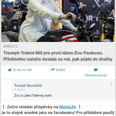
IDNES.CZ
Triumph Trident 660 pro první dámu Evu Pavlovou.
Přívětivého naháče dostala na rok, pak půjde do dražby
To se mi líbí
Sdílet
Okomentovat
1
Tomáš Bendžák
3. dubna
Za co jako?silenej svet
❗️ Začni vkládat příspěvky na
MotoLife
❗️
Je to stejně snadné jako na facebooku! Pro přihlášení použij