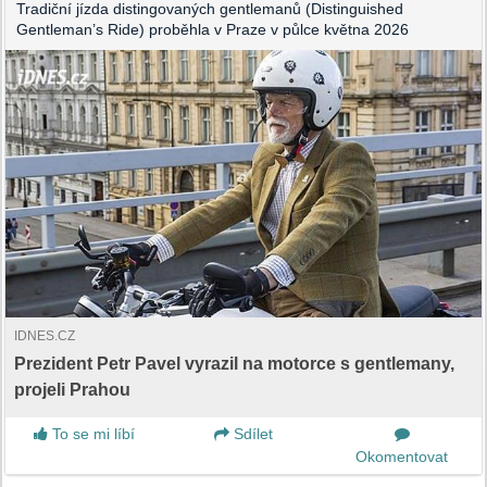
Tradiční jízda distingovaných gentlemanů (Distinguished
Gentleman’s Ride) proběhla v Praze v půlce května 2026
IDNES.CZ
Prezident Petr Pavel vyrazil na motorce s gentlemany,
projeli Prahou
To se mi líbí
Sdílet
Okomentovat