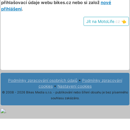
přihlašovací údaje webu bikes.cz nebo si založ
nové
přihlášení
.
Jít na MotoLife
.cz
👈
Podmínky zpracování osobních údajů
•
Podmínky zpracování
cookies
•
Nastavení cookies
© 2008 - 2026 Bikes Media s.r.o. - publikování nebo šíření obsahu je bez písemného
souhlasu zakázáno.