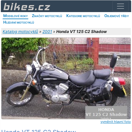
Modelové roky
Značky motocyklů
Kategorie motocyklů
Objemové třídy
Hledání motocyklů
Katalog motocyklů
»
2001
»
Honda VT 125 C2 Shadow
vyměnit hlavní foto