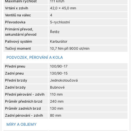
Maximální rychlost
111 km/h
Vrtání x zdvih
42,0 x 45,0 mm
Ventilů na válec
4
Převodovka
5-rychlostní
Primární převod,
Řetěz
sekundární převod
Palivový systém
Karburátor
Točivý moment
10,7 Nm při 9000 ot/min
PODVOZEK, PÉROVÁNÍ A KOLA
Přední pneu
100/90-17
Zadní pneu
130/90-15
Přední brzdy
Jednokotoučová
Zadní brzdy
Bubnové
Přední pérování - zdvih
110 mm
Průměr předních brzd
240 mm
Průměr zadních brzd
130 mm
Zadní pérování - zdvih
80 mm
MÍRY A OBJEMY