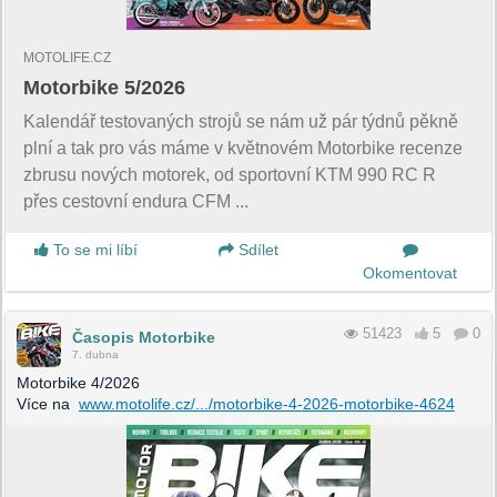
MOTOLIFE.CZ
Motorbike 5/2026
Kalendář testovaných strojů se nám už pár týdnů pěkně
plní a tak pro vás máme v květnovém Motorbike recenze
zbrusu nových motorek, od sportovní KTM 990 RC R
přes cestovní endura CFM ...
To se mi líbí
Sdílet
Okomentovat
51423
5
0
Časopis Motorbike
7. dubna
Motorbike 4/2026
Více na
www.motolife.cz/.../motorbike-4-2026-motorbike-4624