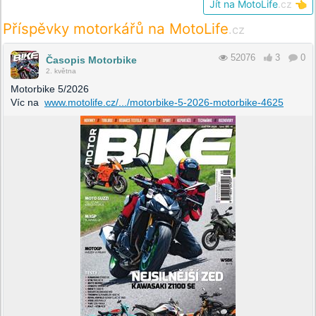
Jít na MotoLife
.cz
👈
Příspěvky motorkářů na MotoLife
.cz
52076
3
0
Časopis Motorbike
2. května
Motorbike 5/2026
Víc na
www.motolife.cz/.../motorbike-5-2026-motorbike-4625