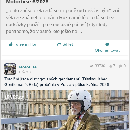
Motorbike 6/2026
„Tento způsob léta zdá se mi poněkud nešťastným“, zní
věta ze známého románu Rozmarné léto a dá se bez
nadsázky použít i pro současné počasí (když tedy
pomineme, že vlastně léto ještě ne ...
To se mi líbí
Sdílet
Okomentovat
33736
7
0
MotoLife
3. června
Tradiční jízda distingovaných gentlemanů (Distinguished
Gentleman’s Ride) proběhla v Praze v půlce května 2026