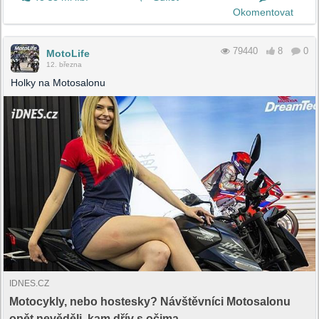
Okomentovat
79440
8
0
MotoLife
12. března
Holky na Motosalonu
IDNES.CZ
Motocykly, nebo hostesky? Návštěvníci Motosalonu
opět nevěděli, kam dřív s očima