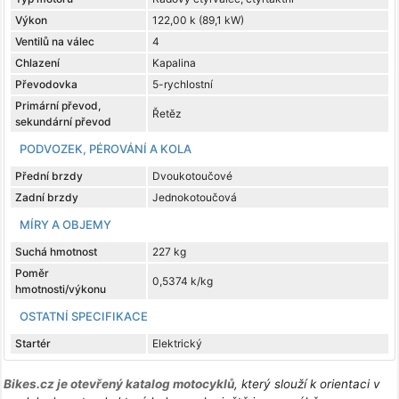
Výkon
122,00 k (89,1 kW)
Ventilů na válec
4
Chlazení
Kapalina
Převodovka
5-rychlostní
Primární převod,
Řetěz
sekundární převod
PODVOZEK, PÉROVÁNÍ A KOLA
Přední brzdy
Dvoukotoučové
Zadní brzdy
Jednokotoučová
MÍRY A OBJEMY
Suchá hmotnost
227 kg
Poměr
0,5374 k/kg
hmotnosti/výkonu
OSTATNÍ SPECIFIKACE
Startér
Elektrický
Bikes.cz je otevřený katalog motocyklů
, který slouží k orientaci v