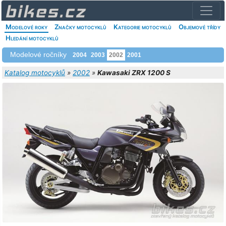
Modelové roky
Značky motocyklů
Kategorie motocyklů
Objemové třídy
Hledání motocyklů
Modelové ročníky
2004
2003
2002
2001
Katalog motocyklů
»
2002
»
Kawasaki ZRX 1200 S