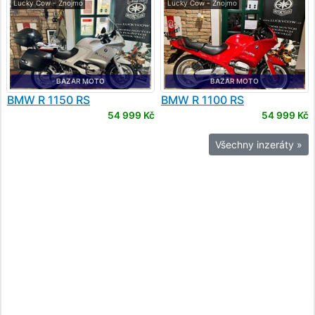
Lucky Cow - Znojmo
Lucky Cow - Znojmo
BAZAR MOTO
BAZAR MOTO
BMW
R 1150 RS
BMW
R 1100 RS
54 999 Kč
54 999 Kč
Všechny inzeráty »