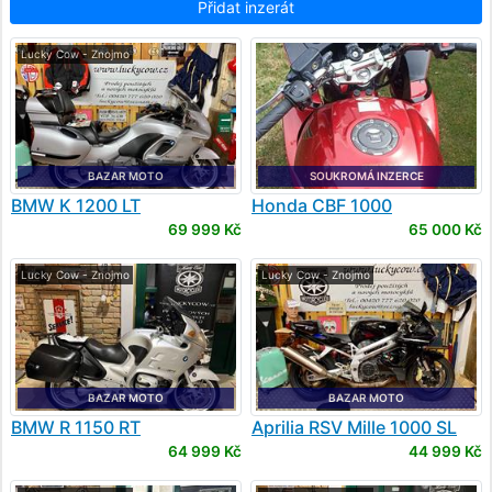
Přidat inzerát
Lucky Cow - Znojmo
BAZAR MOTO
SOUKROMÁ INZERCE
BMW
K 1200 LT
Honda
CBF 1000
69 999 Kč
65 000 Kč
Lucky Cow - Znojmo
Lucky Cow - Znojmo
BAZAR MOTO
BAZAR MOTO
BMW
R 1150 RT
Aprilia
RSV Mille 1000 SL
Falco
64 999 Kč
44 999 Kč