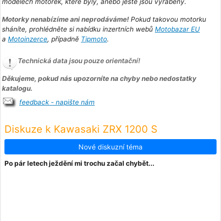
modelech motorek, které byly, anebo ještě jsou vyráběny.
Motorky nenabízíme ani neprodáváme!
Pokud takovou motorku
sháníte, prohlédněte si nabídku inzertních webů
Motobazar EU
a
Motoinzerce
, případně
Tipmoto
.
Technická data jsou pouze orientační!
Děkujeme, pokud nás upozorníte na chyby nebo nedostatky
katalogu.
feedback - napište nám
Diskuze k Kawasaki ZRX 1200 S
Nové diskuzní téma
Po pár letech ježdění mi trochu začal chybět...