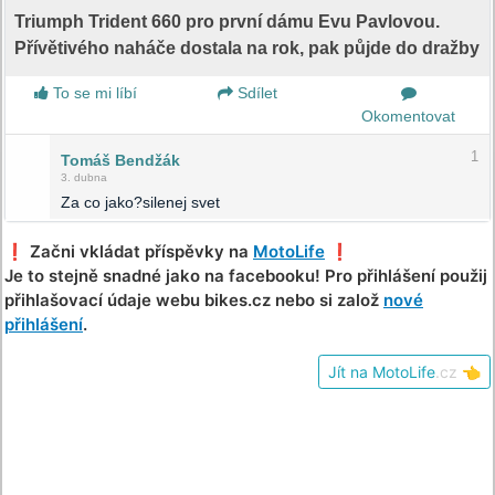
Triumph Trident 660 pro první dámu Evu Pavlovou.
Přívětivého naháče dostala na rok, pak půjde do dražby
To se mi líbí
Sdílet
Okomentovat
1
Tomáš Bendžák
3. dubna
Za co jako?silenej svet
❗️ Začni vkládat příspěvky na
MotoLife
❗️
Je to stejně snadné jako na facebooku! Pro přihlášení použij
přihlašovací údaje webu bikes.cz nebo si založ
nové
přihlášení
.
Jít na MotoLife
.cz
👈