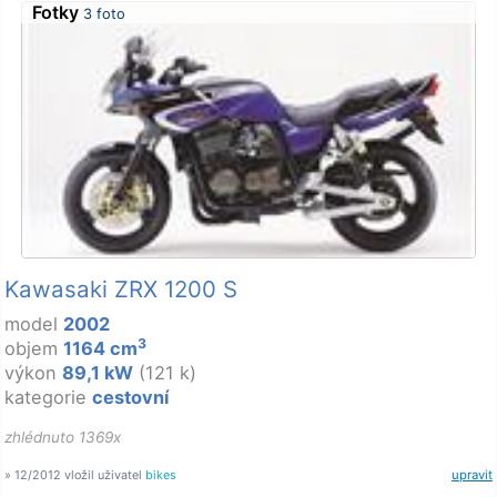
Fotky
3 foto
Kawasaki ZRX 1200 S
model
2002
3
objem
1164 cm
výkon
89,1 kW
(121 k)
kategorie
cestovní
zhlédnuto 1369x
» 12/2012 vložil uživatel
bikes
upravit