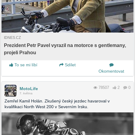
IDNES.CZ
Prezident Petr Pavel vyrazil na motorce s gentlemany,
projeli Prahou
To se mi líbí
Sdílet
Okomentovat
78507
2
0
MotoLife
7. května
Zemřel Kamil Holán. Zkušený český jezdec havaroval v
kvalifikaci North West 200 v Severním Irsku.