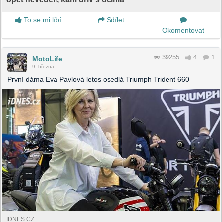
To se mi líbí
Sdílet
Okomentovat
39255
4
1
MotoLife
9. března
První dáma Eva Pavlová letos osedlá Triumph Trident 660
IDNES.CZ