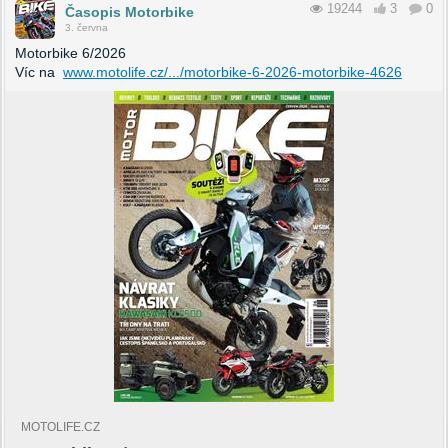
19244
3
0
Časopis Motorbike
3. června
Motorbike 6/2026
Víc na
www.motolife.cz/.../motorbike-6-2026-motorbike-4626
MOTOLIFE.CZ