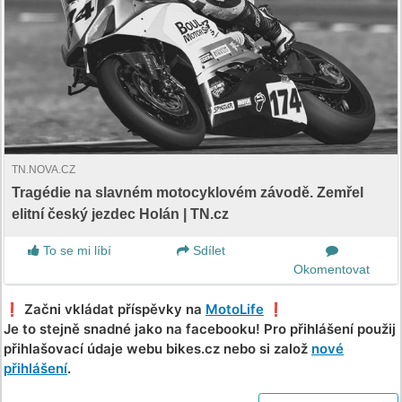
TN.NOVA.CZ
Tragédie na slavném motocyklovém závodě. Zemřel
elitní český jezdec Holán | TN.cz
To se mi líbí
Sdílet
Okomentovat
❗️ Začni vkládat příspěvky na
MotoLife
❗️
Je to stejně snadné jako na facebooku! Pro přihlášení použij
přihlašovací údaje webu bikes.cz nebo si založ
nové
přihlášení
.