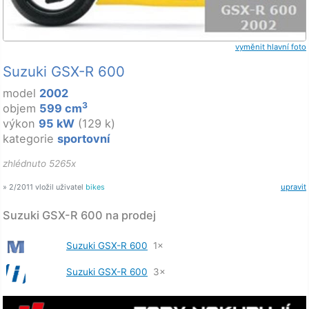
vyměnit hlavní foto
Suzuki GSX-R 600
model
2002
3
objem
599 cm
výkon
95 kW
(129 k)
kategorie
sportovní
zhlédnuto 5265x
» 2/2011 vložil uživatel
bikes
upravit
Suzuki GSX-R 600 na prodej
Suzuki GSX-R 600
1×
Suzuki GSX-R 600
3×