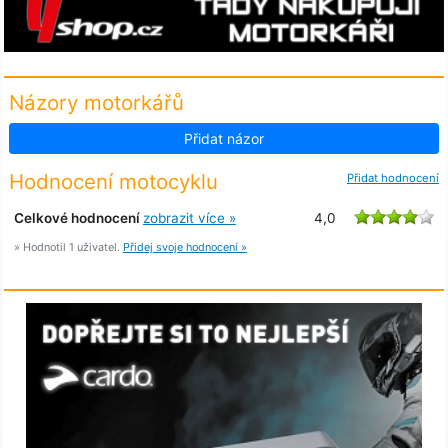
Názory motorkářů
Přidat názor
Hodnocení motocyklu
Přidat hodnocení
Celkové hodnocení
zobrazit více »
4,0
» Hodnotil 1 uživatel.
Přidej svoje hodnocení »