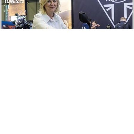
IDNES.CZ
Triumph Trident 660 pro první dámu Evu Pavlovou.
Přívětivého naháče dostala na rok, pak půjde do dražby
To se mi líbí
Sdílet
Okomentovat
1
Tomáš Bendžák
3. dubna
Za co jako?silenej svet