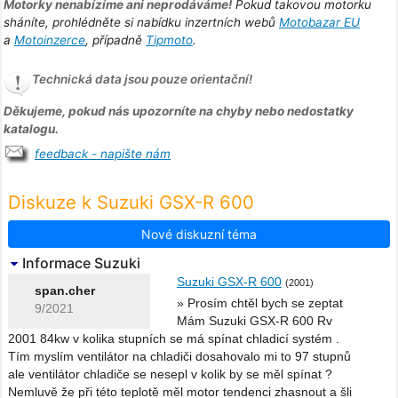
Motorky nenabízíme ani neprodáváme!
Pokud takovou motorku
sháníte, prohlédněte si nabídku inzertních webů
Motobazar EU
a
Motoinzerce
, případně
Tipmoto
.
Technická data jsou pouze orientační!
Děkujeme, pokud nás upozorníte na chyby nebo nedostatky
katalogu.
feedback - napište nám
Diskuze k Suzuki GSX-R 600
Nové diskuzní téma
Informace Suzuki
Suzuki GSX-R 600
(2001)
span.cher
» Prosím chtěl bych se zeptat
9/2021
Mám Suzuki GSX-R 600 Rv
2001 84kw v kolika stupních se má spínat chladicí systém .
Tím myslím ventilátor na chladiči dosahovalo mi to 97 stupnů
ale ventilátor chladiče se nesepl v kolik by se měl spínat ?
Nemluvě že při této teplotě měl motor tendenci zhasnout a šli