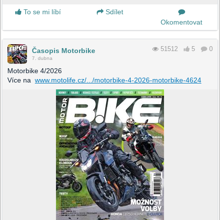
To se mi líbí
Sdílet
Okomentovat
51512
5
0
Časopis Motorbike
7. dubna
Motorbike 4/2026
Více na
www.motolife.cz/.../motorbike-4-2026-motorbike-4624