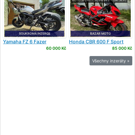
MOTOSPORT - JIČÍNĚVES - (okr.Jičín)
SOUKROMÁ INZERCE
BAZAR MOTO
Yamaha
FZ 6 Fazer
Honda
CBR 600 F Sport
60 000 Kč
85 000 Kč
Všechny inzeráty »