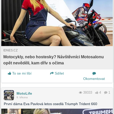
IDNES.CZ
Motocykly, nebo hostesky? Návštěvníci Motosalonu
opět nevěděli, kam dřív s očima
To se mi líbí
Sdílet
Okomentovat
39333
4
1
MotoLife
9. března
První dáma Eva Pavlová letos osedlá Triumph Trident 660