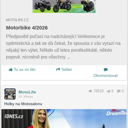
MOTOLIFE.CZ
Motorbike 4/2026
Předpověď počasí na nadcházející Velikonoce je
optimistická a tak se dá čekat, že spousta z vás vyrazí na
nějaký ten výlet. Někdo už letos poněkolikáté, někdo
poprvé, nicméně pro všechny ...
To se mi líbí
Sdílet
Okomentovat
79519
8
0
MotoLife
12. března
Holky na Motosalonu