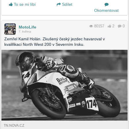
To se mi líbí
Sdílet
Okomentovat
80157
2
0
MotoLife
7. května
Zemřel Kamil Holán. Zkušený český jezdec havaroval v
kvalifikaci North West 200 v Severním Irsku.
TN.NOVA.CZ