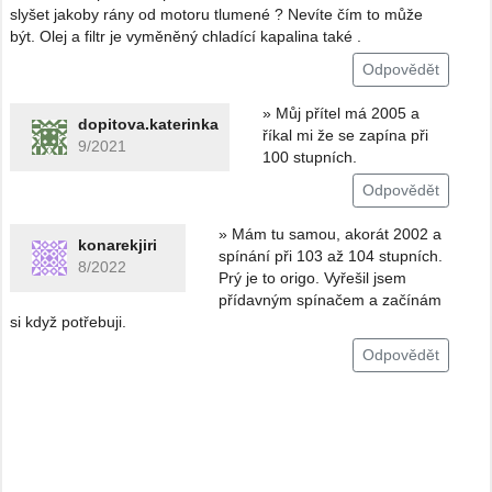
slyšet jakoby rány od motoru tlumené ? Nevíte čím to může
být. Olej a filtr je vyměněný chladící kapalina také .
Odpovědět
» Můj přítel má 2005 a
dopitova.katerinka
říkal mi že se zapína při
9/2021
100 stupních.
Odpovědět
» Mám tu samou, akorát 2002 a
konarekjiri
spínání při 103 až 104 stupních.
8/2022
Prý je to origo. Vyřešil jsem
přídavným spínačem a začínám
si když potřebuji.
Odpovědět