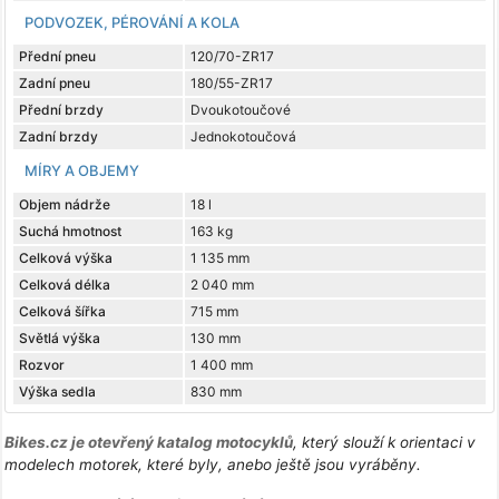
PODVOZEK, PÉROVÁNÍ A KOLA
Přední pneu
120/70-ZR17
Zadní pneu
180/55-ZR17
Přední brzdy
Dvoukotoučové
Zadní brzdy
Jednokotoučová
MÍRY A OBJEMY
Objem nádrže
18 l
Suchá hmotnost
163 kg
Celková výška
1 135 mm
Celková délka
2 040 mm
Celková šířka
715 mm
Světlá výška
130 mm
Rozvor
1 400 mm
Výška sedla
830 mm
Bikes.cz je otevřený katalog motocyklů
, který slouží k orientaci v
modelech motorek, které byly, anebo ještě jsou vyráběny.