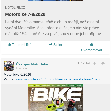
MOTOLIFE.CZ
Motorbike 7-8/2026
Letní dvoučíslo máme ještě o chlup raději, než ostatní
vydání Motorbike. A to i přes fakt, že je s ním víc práce –
má totiž 154 stran! Ale za prvé jsou v době jeho příprav ...
To se mi líbí
Sdílet
Okomentovat
19569
3
0
Časopis Motorbike
3. června
Motorbike 6/2026
Víc na
www.motolife.cz/.../motorbike-6-2026-motorbike-4626