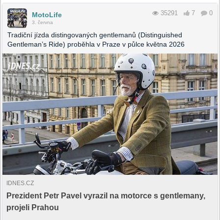
35291
7
0
MotoLife
3. června
Tradiční jízda distingovaných gentlemanů (Distinguished
Gentleman’s Ride) proběhla v Praze v půlce května 2026
IDNES.CZ
Prezident Petr Pavel vyrazil na motorce s gentlemany,
projeli Prahou