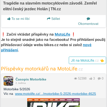
Tragédie na slavném motocyklovém závodě. Zemřel
elitní český jezdec Holán | TN.cz
To se mi líbí
Sdílet
Okomentovat
❗️ Začni vkládat příspěvky na
MotoLife
❗️
Je to stejně snadné jako na facebooku! Pro přihlášení použij
přihlašovací údaje webu bikes.cz nebo si založ
nové
přihlášení
.
Jít na MotoLife
.cz
👈
Příspěvky motorkářů na MotoLife
.cz
52398
3
0
Časopis Motorbike
2. května
Motorbike 5/2026
Víc na
www.motolife.cz/.../motorbike-5-2026-motorbike-4625