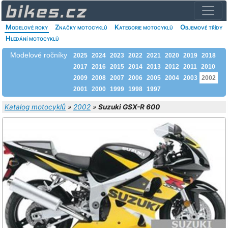
Modelové roky
Značky motocyklů
Kategorie motocyklů
Objemové třídy
Hledání motocyklů
Modelové ročníky
2025
2024
2023
2022
2021
2020
2019
2018
2017
2016
2015
2014
2013
2012
2011
2010
2009
2008
2007
2006
2005
2004
2003
2002
2001
2000
1999
1998
1997
Katalog motocyklů
»
2002
»
Suzuki GSX-R 600