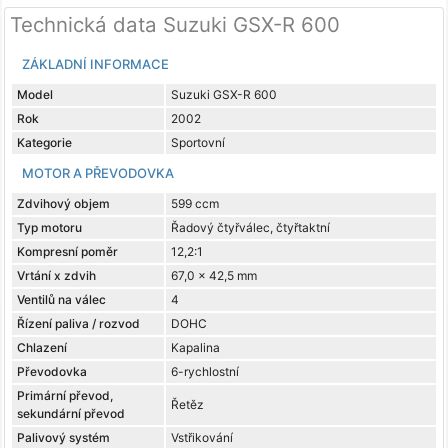
Technická data Suzuki GSX-R 600
ZÁKLADNÍ INFORMACE
Model
Suzuki GSX-R 600
Rok
2002
Kategorie
Sportovní
MOTOR A PŘEVODOVKA
Zdvihový objem
599 ccm
Typ motoru
Řadový čtyřválec, čtyřtaktní
Kompresní poměr
12,2:1
Vrtání x zdvih
67,0 x 42,5 mm
Ventilů na válec
4
Řízení paliva / rozvod
DOHC
Chlazení
Kapalina
Převodovka
6-rychlostní
Primární převod,
Řetěz
sekundární převod
Palivový systém
Vstřikování