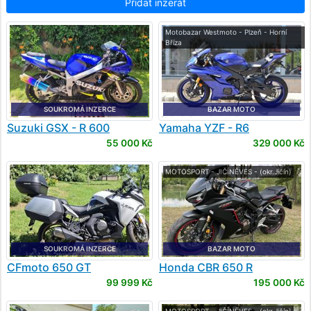
Přidat inzerát
Motobazar Westmoto - Plzeň - Horní
Bříza
SOUKROMÁ INZERCE
BAZAR MOTO
Suzuki
GSX - R 600
Yamaha
YZF - R6
55 000 Kč
329 000 Kč
MOTOSPORT - JIČÍNĚVES - (okr.Jičín)
SOUKROMÁ INZERCE
BAZAR MOTO
CFmoto
650 GT
Honda
CBR 650 R
99 999 Kč
195 000 Kč