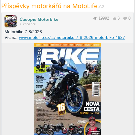
Příspěvky motorkářů na MotoLife
.cz
19992
3
0
Časopis Motorbike
7. července
Motorbike 7-8/2026
Víc na
www.motolife.cz/.../motorbike-7-8-2026-motorbike-4627