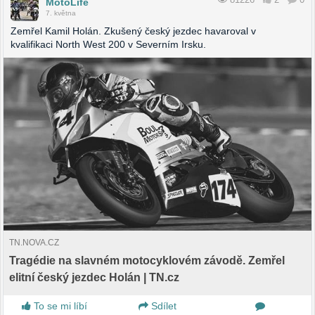
MotoLife
7. května
Zemřel Kamil Holán. Zkušený český jezdec havaroval v
kvalifikaci North West 200 v Severním Irsku.
TN.NOVA.CZ
Tragédie na slavném motocyklovém závodě. Zemřel
elitní český jezdec Holán | TN.cz
To se mi líbí
Sdílet