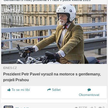
IDNES.CZ
Prezident Petr Pavel vyrazil na motorce s gentlemany,
projeli Prahou
To se mi líbí
Sdílet
Okomentovat
81226
2
0