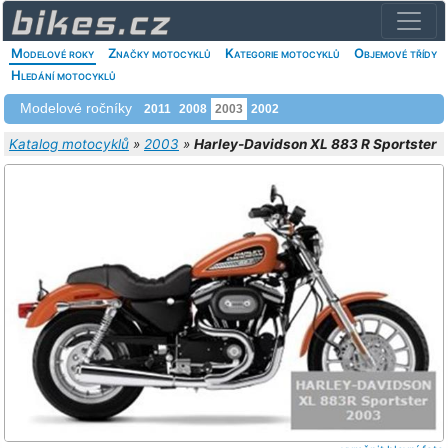
Modelové roky
Značky motocyklů
Kategorie motocyklů
Objemové třídy
Hledání motocyklů
Modelové ročníky
2011
2008
2003
2002
Katalog motocyklů
»
2003
»
Harley-Davidson XL 883 R Sportster