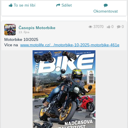
To se mi líbí
Sdílet
Okomentovat
37070
0
0
Časopis Motorbike
13. října
Motorbike 10/2025
Více na
www.motolife.cz/.../motorbike-10-2025-motorbike-461e