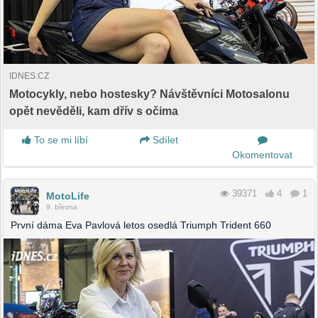
IDNES.CZ
Motocykly, nebo hostesky? Návštěvníci Motosalonu
opět nevěděli, kam dřív s očima
To se mi líbí
Sdílet
Okomentovat
39371
4
1
MotoLife
9. března
První dáma Eva Pavlová letos osedlá Triumph Trident 660