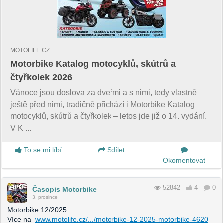
MOTOLIFE.CZ
Motorbike Katalog motocyklů, skútrů a
čtyřkolek 2026
Vánoce jsou doslova za dveřmi a s nimi, tedy vlastně
ještě před nimi, tradičně přichází i Motorbike Katalog
motocyklů, skútrů a čtyřkolek – letos jde již o 14. vydání.
V K ...
To se mi líbí
Sdílet
Okomentovat
52842
4
0
Časopis Motorbike
3. prosince
Motorbike 12/2025
Více na
www.motolife.cz/.../motorbike-12-2025-motorbike-4620