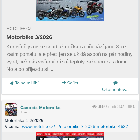
MOTOLIFE.CZ
Motorbike 3/2026
Konečně jsme se snad už dočkali a přichází jaro. Sice
zatím pomalu, ale přeci jen se už dá aspoň na pár hodiny
vyjet, než nás večerní, nízké teploty zaženou zas domů.
No a po příjezdu si ...
To se mi líbí
Sdílet
Okomentovat
38806
302
0
Časopis Motorbike
1. února
Motorbike 1-2/2026
Více na
www.motolife.cz/.../motorbike-2-2026-motorbike-4622