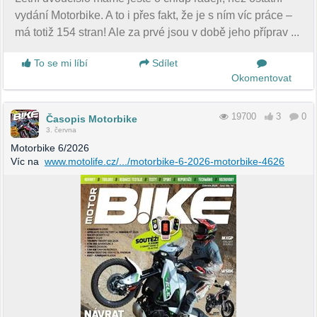
vydání Motorbike. A to i přes fakt, že je s ním víc práce –
má totiž 154 stran! Ale za prvé jsou v době jeho příprav ...
To se mi líbí
Sdílet
Okomentovat
19700
3
0
Časopis Motorbike
3. června
Motorbike 6/2026
Víc na
www.motolife.cz/.../motorbike-6-2026-motorbike-4626