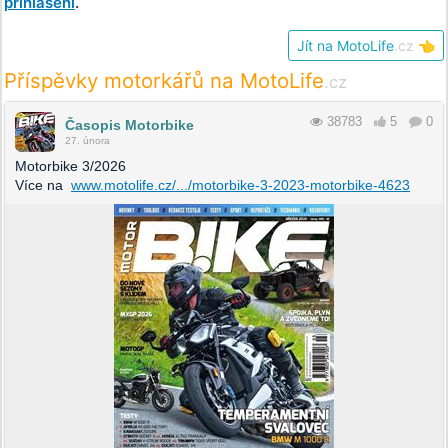
přihlášení
.
Jít na MotoLife
.cz
👈
Příspěvky motorkářů na MotoLife
.cz
38783
5
0
Časopis Motorbike
27. února
Motorbike 3/2026
Více na
www.motolife.cz/.../motorbike-3-2023-motorbike-4623