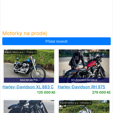
Motorky na prodej
Přidat inzerát
Klasik Moto a.s. - Praha 5
BAZAR MOTO
SOUKROMÁ INZERCE
Harley-Davidson
XL 883 C
Harley-Davidson
RH 975
Sportster Custom
Nightster
125 000 Kč
279 000 Kč
Klasik Moto a.s. - Praha 5