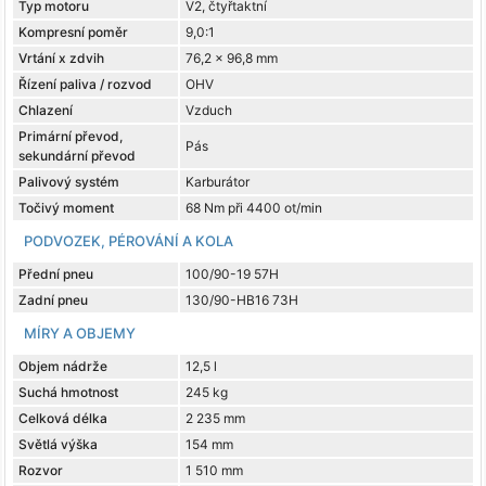
Typ motoru
V2, čtyřtaktní
Kompresní poměr
9,0:1
Vrtání x zdvih
76,2 x 96,8 mm
Řízení paliva / rozvod
OHV
Chlazení
Vzduch
Primární převod,
Pás
sekundární převod
Palivový systém
Karburátor
Točivý moment
68 Nm při 4400 ot/min
PODVOZEK, PÉROVÁNÍ A KOLA
Přední pneu
100/90-19 57H
Zadní pneu
130/90-HB16 73H
MÍRY A OBJEMY
Objem nádrže
12,5 l
Suchá hmotnost
245 kg
Celková délka
2 235 mm
Světlá výška
154 mm
Rozvor
1 510 mm