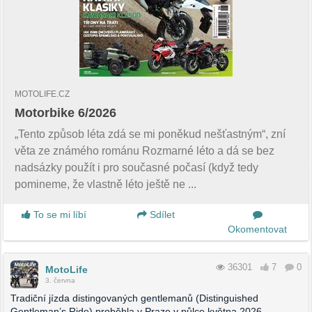
MOTOLIFE.CZ
Motorbike 6/2026
„Tento způsob léta zdá se mi poněkud nešťastným“, zní
věta ze známého románu Rozmarné léto a dá se bez
nadsázky použít i pro současné počasí (když tedy
pomineme, že vlastně léto ještě ne ...
To se mi líbí
Sdílet
Okomentovat
36301
7
0
MotoLife
3. června
Tradiční jízda distingovaných gentlemanů (Distinguished
Gentleman’s Ride) proběhla v Praze v půlce května 2026