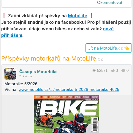
Okomentovat
❗️ Začni vkládat příspěvky na
MotoLife
❗️
Je to stejně snadné jako na facebooku! Pro přihlášení použij
přihlašovací údaje webu bikes.cz nebo si založ
nové
přihlášení
.
Jít na MotoLife
.cz
👈
Příspěvky motorkářů na MotoLife
.cz
52571
3
0
Časopis Motorbike
2. května
Motorbike 5/2026
Víc na
www.motolife.cz/.../motorbike-5-2026-motorbike-4625