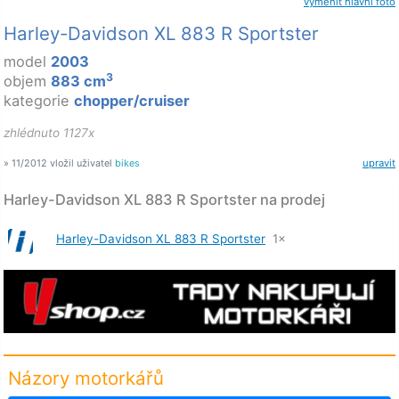
vyměnit hlavní foto
Harley-Davidson XL 883 R Sportster
model
2003
3
objem
883 cm
kategorie
chopper/cruiser
zhlédnuto 1127x
» 11/2012 vložil uživatel
bikes
upravit
Harley-Davidson XL 883 R Sportster na prodej
Harley-Davidson XL 883 R Sportster
1×
Názory motorkářů