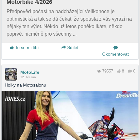
Motorbike 4/2026
Předpověď počasí na nadcházející Velikonoce je
optimistická a tak se dá čekat, že spousta z vás vyrazí na
nějaký ten výlet. Někdo už letos poněkolikáté, někdo
poprvé, nicméně pro všechny ...
To se mi líbí
Sdílet
Okomentovat
79557
8
0
MotoLife
12. března
Holky na Motosalonu