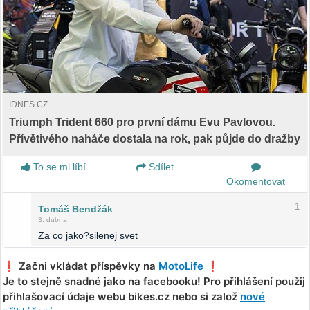
IDNES.CZ
Triumph Trident 660 pro první dámu Evu Pavlovou.
Přívětivého naháče dostala na rok, pak půjde do dražby
To se mi líbí
Sdílet
Okomentovat
1
Tomáš Bendžák
3. dubna
Za co jako?silenej svet
❗️ Začni vkládat příspěvky na
MotoLife
❗️
Je to stejně snadné jako na facebooku! Pro přihlášení použij
přihlašovací údaje webu bikes.cz nebo si založ
nové