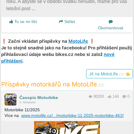
roku. A abyste se v období svátků nenudili, máme pro vás
letošní posl ...
To se mi líbí
Sdílet
Okomentovat
❗️ Začni vkládat příspěvky na
MotoLife
❗️
Je to stejně snadné jako na facebooku! Pro přihlášení použij
přihlašovací údaje webu bikes.cz nebo si založ
nové
přihlášení
.
Jít na MotoLife
.cz
👈
Příspěvky motorkářů na MotoLife
.cz
80293
144
0
Časopis Motorbike
3. listopadu
Motorbike 11/2025
Více na
www.motolife.cz/.../motorbike-11-2025-motorbike-461f