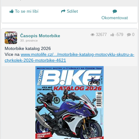
To se mi líbí
Sdílet
Okomentovat
32677
-579
0
Časopis Motorbike
30. prosince
Motorbike katalog 2026
Více na
www.motolife.cz/.../motorbike-katalog-motocyklu-skutru-a-
ctyrkolek-2026-motorbike-4621