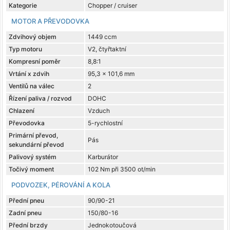
Kategorie
Chopper / cruiser
MOTOR A PŘEVODOVKA
Zdvihový objem
1449 ccm
Typ motoru
V2, čtyřtaktní
Kompresní poměr
8,8:1
Vrtání x zdvih
95,3 x 101,6 mm
Ventilů na válec
2
Řízení paliva / rozvod
DOHC
Chlazení
Vzduch
Převodovka
5-rychlostní
Primární převod,
Pás
sekundární převod
Palivový systém
Karburátor
Točivý moment
102 Nm při 3500 ot/min
PODVOZEK, PÉROVÁNÍ A KOLA
Přední pneu
90/90-21
Zadní pneu
150/80-16
Přední brzdy
Jednokotoučová