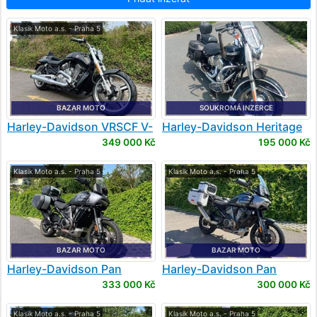
Klasik Moto a.s. - Praha 5
BAZAR MOTO
SOUKROMÁ INZERCE
Harley-Davidson
VRSCF V-
Harley-Davidson
Heritage
Rod Muscle
Softail Classic
349 000 Kč
195 000 Kč
Klasik Moto a.s. - Praha 5
Klasik Moto a.s. - Praha 5
BAZAR MOTO
BAZAR MOTO
Harley-Davidson
Pan
Harley-Davidson
Pan
America 1250
America 1250
333 000 Kč
300 000 Kč
Klasik Moto a.s. - Praha 5
Klasik Moto a.s. - Praha 5