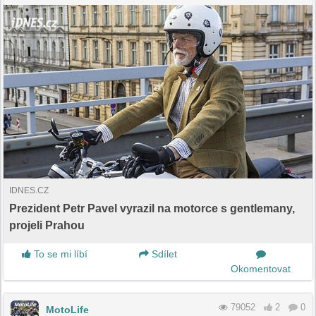
IDNES.CZ
Prezident Petr Pavel vyrazil na motorce s gentlemany,
projeli Prahou
To se mi líbí
Sdílet
Okomentovat
79052
2
0
MotoLife