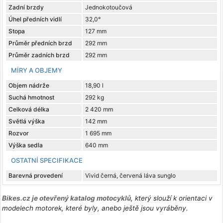
Zadní brzdy
Jednokotoučová
Úhel předních vidlí
32,0°
Stopa
127 mm
Průměr předních brzd
292 mm
Průměr zadních brzd
292 mm
MÍRY A OBJEMY
Objem nádrže
18,90 l
Suchá hmotnost
292 kg
Celková délka
2 420 mm
Světlá výška
142 mm
Rozvor
1 695 mm
Výška sedla
640 mm
OSTATNÍ SPECIFIKACE
Barevná provedení
Vivid černá, červená láva sunglo
Bikes.cz je otevřený katalog motocyklů
, který slouží k orientaci v
modelech motorek, které byly, anebo ještě jsou vyráběny.