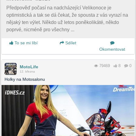
Předpověď počasí na nadcházející Velikonoce je
optimistická a tak se dá čekat, že spousta z vás vyrazí na
nějaký ten výlet. Někdo už letos poněkolikáté, někdo
poprvé, nicméně pro všechny ...
To se mi líbí
Sdílet
Okomentovat
79469
8
0
MotoLife
12. března
Holky na Motosalonu