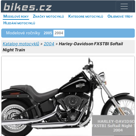
Modelové roky
Značky motocyklů
Kategorie motocyklů
Objemové třídy
Hledání motocyklů
Modelové ročníky
2005
2004
Katalog motocyklů
»
2004
»
Harley-Davidson FXSTBI Softail
Night Train