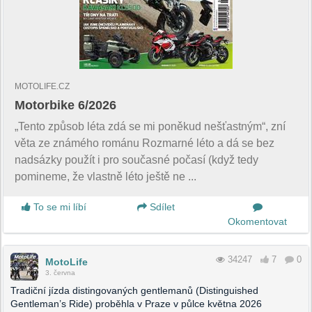
MOTOLIFE.CZ
Motorbike 6/2026
„Tento způsob léta zdá se mi poněkud nešťastným“, zní
věta ze známého románu Rozmarné léto a dá se bez
nadsázky použít i pro současné počasí (když tedy
pomineme, že vlastně léto ještě ne ...
To se mi líbí
Sdílet
Okomentovat
34247
7
0
MotoLife
3. června
Tradiční jízda distingovaných gentlemanů (Distinguished
Gentleman’s Ride) proběhla v Praze v půlce května 2026