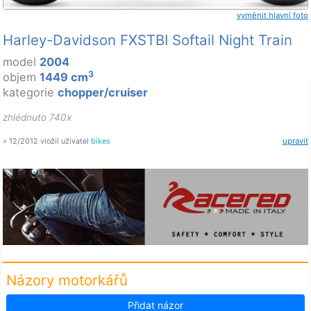
vyměnit hlavní foto
Harley-Davidson FXSTBI Softail Night Train
model
2004
3
objem
1449 cm
kategorie
chopper/cruiser
zhlédnuto 740x
» 12/2012 vložil uživatel
bikes
upravit
Názory motorkářů
Přidat názor