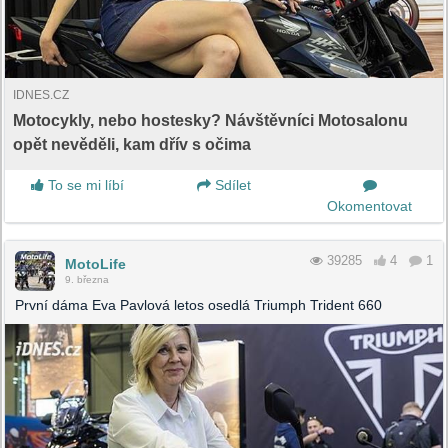
IDNES.CZ
Motocykly, nebo hostesky? Návštěvníci Motosalonu
opět nevěděli, kam dřív s očima
To se mi líbí
Sdílet
Okomentovat
39285
4
1
MotoLife
9. března
První dáma Eva Pavlová letos osedlá Triumph Trident 660