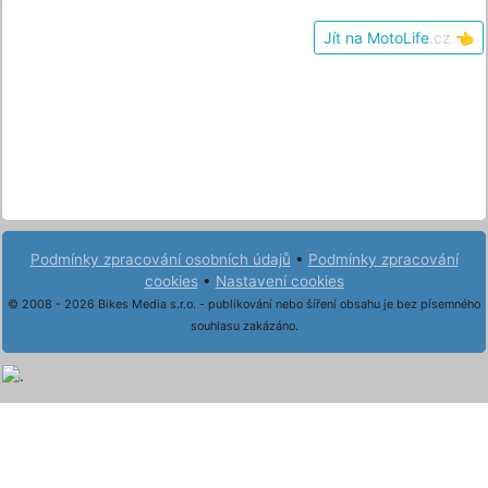
Jít na MotoLife
.cz
👈
Podmínky zpracování osobních údajů
•
Podmínky zpracování
cookies
•
Nastavení cookies
© 2008 - 2026 Bikes Media s.r.o. - publikování nebo šíření obsahu je bez písemného
souhlasu zakázáno.