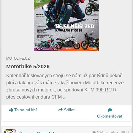
MOTOLIFE.CZ
Motorbike 5/2026
Kalendář testovaných strojů se nám už pár týdnů pěkně
plní a tak pro vás máme v květnovém Motorbike recenze
zbrusu nových motorek, od sportovní KTM 990 RC R
přes cestovní endura CFM ...
To se mi líbí
Sdílet
Okomentovat
51455
5
0