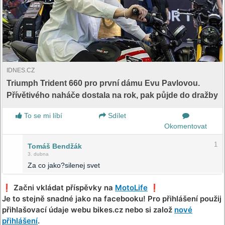
IDNES.CZ
Triumph Trident 660 pro první dámu Evu Pavlovou.
Přívětivého naháče dostala na rok, pak půjde do dražby
To se mi líbí
Sdílet
Okomentovat
1
Tomáš Bendžák
3. dubna
Za co jako?silenej svet
❗️ Začni vkládat příspěvky na
MotoLife
❗️
Je to stejně snadné jako na facebooku! Pro přihlášení použij
přihlašovací údaje webu bikes.cz nebo si založ
nové
přihlášení
.