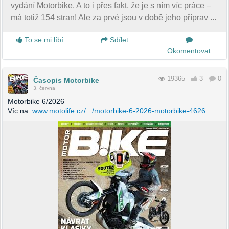
vydání Motorbike. A to i přes fakt, že je s ním víc práce –
má totiž 154 stran! Ale za prvé jsou v době jeho příprav ...
To se mi líbí
Sdílet
Okomentovat
19365
3
0
Časopis Motorbike
3. června
Motorbike 6/2026
Víc na
www.motolife.cz/.../motorbike-6-2026-motorbike-4626