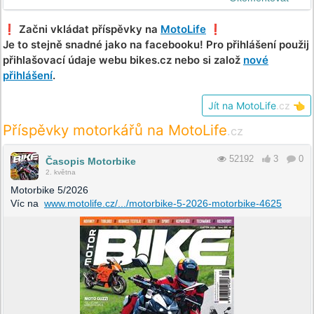
❗️ Začni vkládat příspěvky na
MotoLife
❗️
Je to stejně snadné jako na facebooku! Pro přihlášení použij
přihlašovací údaje webu bikes.cz nebo si založ
nové
přihlášení
.
Jít na MotoLife
.cz
👈
Příspěvky motorkářů na MotoLife
.cz
52192
3
0
Časopis Motorbike
2. května
Motorbike 5/2026
Víc na
www.motolife.cz/.../motorbike-5-2026-motorbike-4625