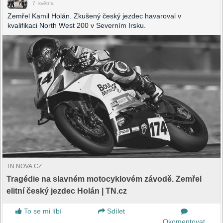
7. května
Zemřel Kamil Holán. Zkušený český jezdec havaroval v
kvalifikaci North West 200 v Severním Irsku.
TN.NOVA.CZ
Tragédie na slavném motocyklovém závodě. Zemřel
elitní český jezdec Holán | TN.cz
To se mi líbí
Sdílet
Okomentovat