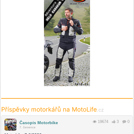
Příspěvky motorkářů na MotoLife
.cz
19674
3
0
Časopis Motorbike
7. července