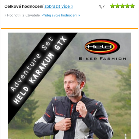
Celkové hodnocení
zobrazit více »
4,7
» Hodnotili 2 uživatelé.
Přidej svoje hodnocení »