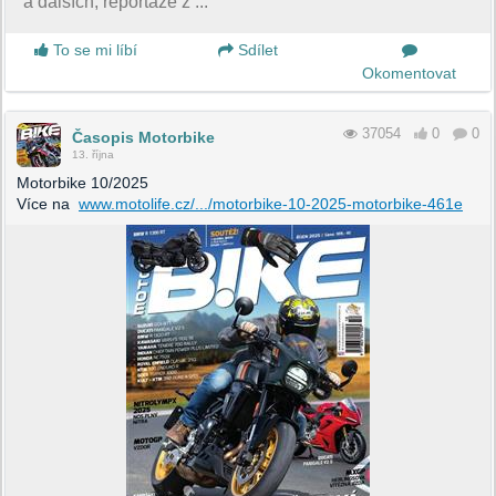
a dalších, reportáže z ...
To se mi líbí
Sdílet
Okomentovat
37054
0
0
Časopis Motorbike
13. října
Motorbike 10/2025
Více na
www.motolife.cz/.../motorbike-10-2025-motorbike-461e