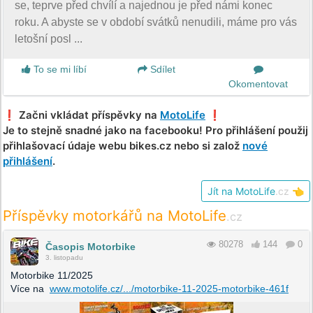
se, teprve před chvílí a najednou je před námi konec
roku. A abyste se v období svátků nenudili, máme pro vás
letošní posl ...
To se mi líbí
Sdílet
Okomentovat
❗️ Začni vkládat příspěvky na
MotoLife
❗️
Je to stejně snadné jako na facebooku! Pro přihlášení použij
přihlašovací údaje webu bikes.cz nebo si založ
nové
přihlášení
.
Jít na MotoLife
.cz
👈
Příspěvky motorkářů na MotoLife
.cz
80278
144
0
Časopis Motorbike
3. listopadu
Motorbike 11/2025
Více na
www.motolife.cz/.../motorbike-11-2025-motorbike-461f