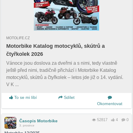
MOTOLIFE.CZ
Motorbike Katalog motocyklů, skútrů a
čtyřkolek 2026
Vánoce jsou doslova za dveřmi a s nimi, tedy vlastně
ještě před nimi, tradičně přichází i Motorbike Katalog
motocyklů, skútrů a čtyřkolek – letos jde již o 14. vydání.
V K ...
To se mi líbí
Sdílet
Okomentovat
52817
4
0
Časopis Motorbike
3. prosince
Motorbike 12/2025