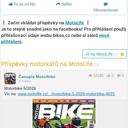
To se mi líbí
Sdílet
Okomentovat
❗️ Začni vkládat příspěvky na
MotoLife
❗️
Je to stejně snadné jako na facebooku! Pro přihlášení použij
přihlašovací údaje webu bikes.cz nebo si založ
nové
přihlášení
.
Jít na MotoLife
.cz
👈
Příspěvky motorkářů na MotoLife
.cz
52190
3
0
Časopis Motorbike
2. května
Motorbike 5/2026
Víc na
www.motolife.cz/.../motorbike-5-2026-motorbike-4625