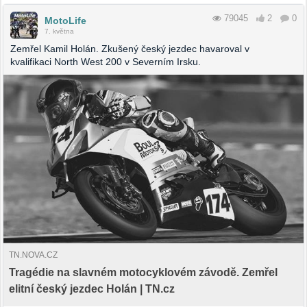
79045
2
0
MotoLife
7. května
Zemřel Kamil Holán. Zkušený český jezdec havaroval v
kvalifikaci North West 200 v Severním Irsku.
TN.NOVA.CZ
Tragédie na slavném motocyklovém závodě. Zemřel
elitní český jezdec Holán | TN.cz