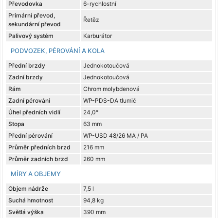
Převodovka
6-rychlostní
Primární převod,
Řetěz
sekundární převod
Palivový systém
Karburátor
PODVOZEK, PÉROVÁNÍ A KOLA
Přední brzdy
Jednokotoučová
Zadní brzdy
Jednokotoučová
Rám
Chrom molybdenová
Zadní pérování
WP-PDS-DA tlumič
Úhel předních vidlí
24,0°
Stopa
63 mm
Přední pérování
WP-USD 48/26 MA / PA
Průměr předních brzd
216 mm
Průměr zadních brzd
260 mm
MÍRY A OBJEMY
Objem nádrže
7,5 l
Suchá hmotnost
94,8 kg
Světlá výška
390 mm