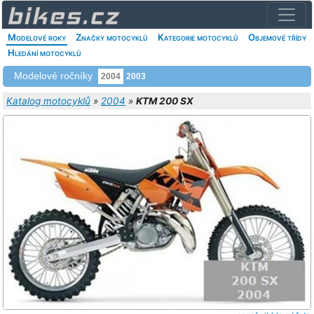
Modelové roky
Značky motocyklů
Kategorie motocyklů
Objemové třídy
Hledání motocyklů
Modelové ročníky
2004
2003
Katalog motocyklů
»
2004
»
KTM 200 SX