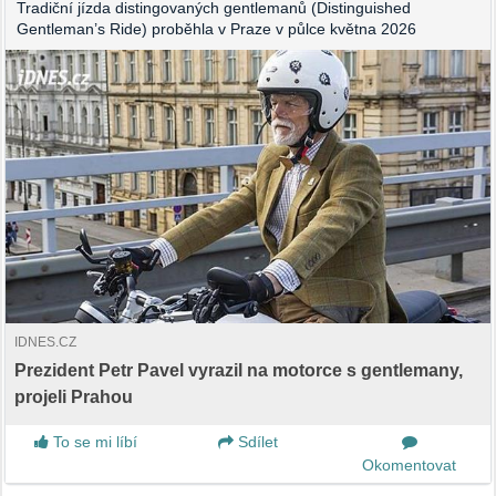
Tradiční jízda distingovaných gentlemanů (Distinguished
Gentleman’s Ride) proběhla v Praze v půlce května 2026
IDNES.CZ
Prezident Petr Pavel vyrazil na motorce s gentlemany,
projeli Prahou
To se mi líbí
Sdílet
Okomentovat