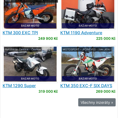
Bříza
BAZAR MOTO
BAZAR MOTO
KTM
300 EXC TPI
KTM
1190 Adventure
249 900 Kč
225 000 Kč
Autobazar Čestice - Čestice
MOTOSPORT - JIČÍNĚVES - (okr.Jičín)
BAZAR MOTO
BAZAR MOTO
KTM
1290 Super
KTM
350 EXC-F SIX DAYS
Adventure
319 000 Kč
269 000 Kč
Všechny inzeráty »