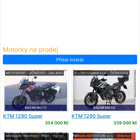
Motorky na prodej
Přidat inzerát
MOTOSPORT - JIČÍNĚVES - (okr.Jičín)
AutoMotoSpeed s.r.o. - ČEŠNOVICE
BAZAR MOTO
BAZAR MOTO
KTM
1290 Super
KTM
1290 Super
Adventure S
Adventure S
354 000 Kč
339 000 Kč
Motobazar Westmoto - Plzeň - Horní
g5moto ADVENTURE s.r.o. - Držovice