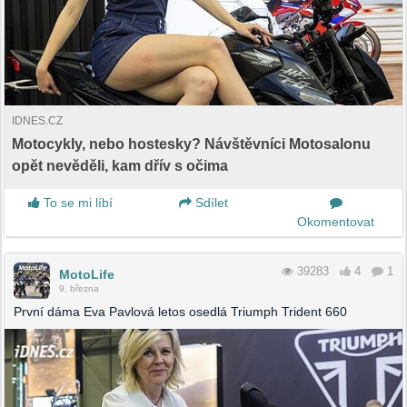
IDNES.CZ
Motocykly, nebo hostesky? Návštěvníci Motosalonu
opět nevěděli, kam dřív s očima
To se mi líbí
Sdílet
Okomentovat
39283
4
1
MotoLife
9. března
První dáma Eva Pavlová letos osedlá Triumph Trident 660