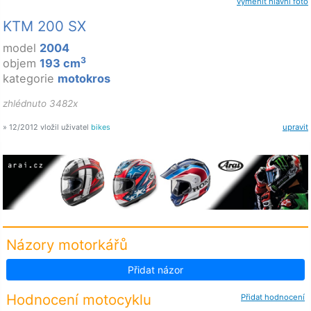
vyměnit hlavní foto
KTM 200 SX
model
2004
3
objem
193 cm
kategorie
motokros
zhlédnuto 3482x
» 12/2012 vložil uživatel
bikes
upravit
Názory motorkářů
Přidat názor
Hodnocení motocyklu
Přidat hodnocení