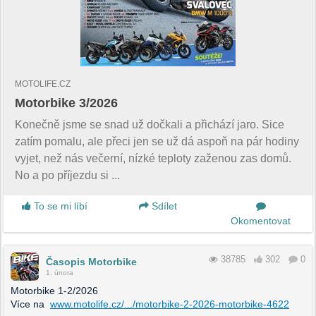
MOTOLIFE.CZ
Motorbike 3/2026
Konečně jsme se snad už dočkali a přichází jaro. Sice
zatím pomalu, ale přeci jen se už dá aspoň na pár hodiny
vyjet, než nás večerní, nízké teploty zaženou zas domů.
No a po příjezdu si ...
To se mi líbí
Sdílet
Okomentovat
38785
302
0
Časopis Motorbike
1. února
Motorbike 1-2/2026
Více na
www.motolife.cz/.../motorbike-2-2026-motorbike-4622