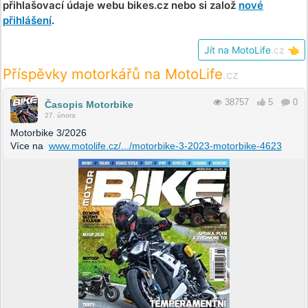
přihlašovací údaje webu bikes.cz nebo si založ
nové
přihlášení
.
Jít na MotoLife
.cz
👈
Příspěvky motorkářů na MotoLife
.cz
38757
5
0
Časopis Motorbike
27. února
Motorbike 3/2026
Více na
www.motolife.cz/.../motorbike-3-2023-motorbike-4623