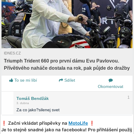
IDNES.CZ
Triumph Trident 660 pro první dámu Evu Pavlovou.
Přívětivého naháče dostala na rok, pak půjde do dražby
To se mi líbí
Sdílet
Okomentovat
1
Tomáš Bendžák
3. dubna
Za co jako?silenej svet
❗️ Začni vkládat příspěvky na
MotoLife
❗️
Je to stejně snadné jako na facebooku! Pro přihlášení použij