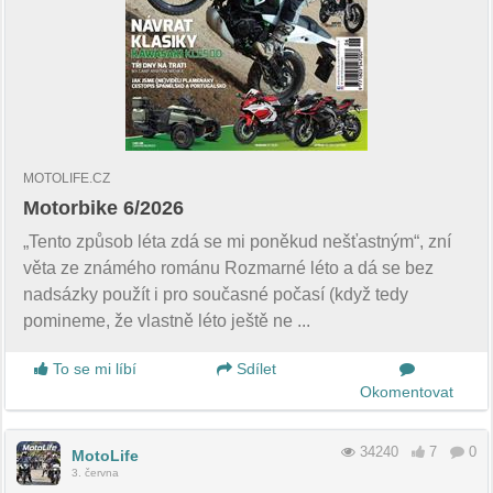
MOTOLIFE.CZ
Motorbike 6/2026
„Tento způsob léta zdá se mi poněkud nešťastným“, zní
věta ze známého románu Rozmarné léto a dá se bez
nadsázky použít i pro současné počasí (když tedy
pomineme, že vlastně léto ještě ne ...
To se mi líbí
Sdílet
Okomentovat
34240
7
0
MotoLife
3. června