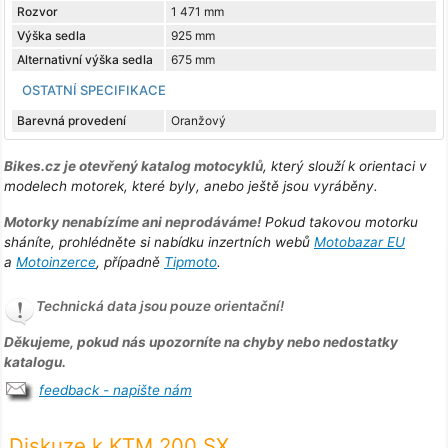
Rozvor
1 471 mm
Výška sedla
925 mm
Alternativní výška sedla
675 mm
OSTATNÍ SPECIFIKACE
Barevná provedení
Oranžový
Bikes.cz je otevřený katalog motocyklů
, který slouží k orientaci v
modelech motorek, které byly, anebo ještě jsou vyráběny.
Motorky nenabízíme ani neprodáváme!
Pokud takovou motorku
sháníte, prohlédněte si nabídku inzertních webů
Motobazar EU
a
Motoinzerce
, případně
Tipmoto
.
Technická data jsou pouze orientační!
Děkujeme, pokud nás upozorníte na chyby nebo nedostatky
katalogu.
feedback - napište nám
Diskuze k KTM 200 SX