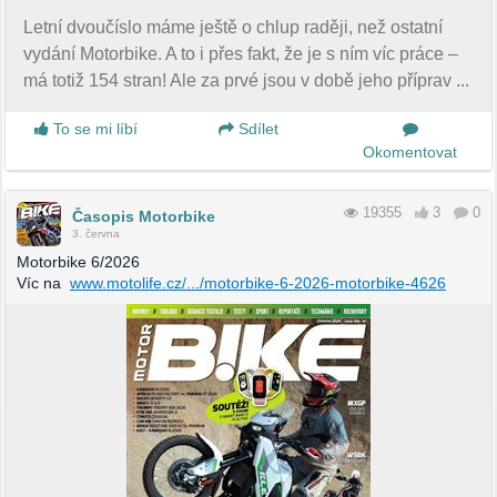
Letní dvoučíslo máme ještě o chlup raději, než ostatní
vydání Motorbike. A to i přes fakt, že je s ním víc práce –
má totiž 154 stran! Ale za prvé jsou v době jeho příprav ...
To se mi líbí
Sdílet
Okomentovat
19355
3
0
Časopis Motorbike
3. června
Motorbike 6/2026
Víc na
www.motolife.cz/.../motorbike-6-2026-motorbike-4626