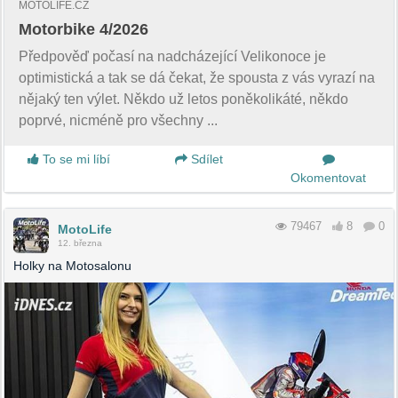
MOTOLIFE.CZ
Motorbike 4/2026
Předpověď počasí na nadcházející Velikonoce je
optimistická a tak se dá čekat, že spousta z vás vyrazí na
nějaký ten výlet. Někdo už letos poněkolikáté, někdo
poprvé, nicméně pro všechny ...
To se mi líbí
Sdílet
Okomentovat
79467
8
0
MotoLife
12. března
Holky na Motosalonu