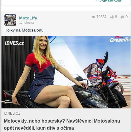
Okomentovat
79531
8
0
MotoLife
12. března
Holky na Motosalonu
IDNES.CZ
Motocykly, nebo hostesky? Návštěvníci Motosalonu
opět nevěděli, kam dřív s očima