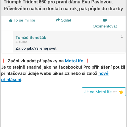
Triumph Trident 660 pro první dámu Evu Pavlovou.
Přívětivého naháče dostala na rok, pak půjde do dražby
To se mi líbí
Sdílet
Okomentovat
1
Tomáš Bendžák
3. dubna
Za co jako?silenej svet
❗️ Začni vkládat příspěvky na
MotoLife
❗️
Je to stejně snadné jako na facebooku! Pro přihlášení použij
přihlašovací údaje webu bikes.cz nebo si založ
nové
přihlášení
.
Jít na MotoLife
.cz
👈