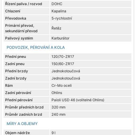
Řízení paliva / rozvod
DOHC
Chlazení
Kapalina
Převodovka
5-rychlostní
Primární převod,
Řetěz
sekundární převod
Palivový systém
Karburátor
PODVOZEK, PÉROVÁNÍ A KOLA
Přední pneu
120/70-ZR17
Zadní pneu
150/60-ZR17
Přední brzdy
Jednokotoučová
Zadní brzdy
Jednokotoučová
Rám
Cr-Mo oceli
Zadní pérování
Ohlins
Přední pérování
Paioli USD 46 (volitelné Ohlins)
Průměr předních brzd
320 mm
Průměr zadních brzd
240 mm
MÍRY A OBJEMY
Objem nádrže
9 l