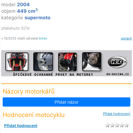
model
2004
3
objem
449 cm
kategorie
supermoto
zhlédnuto 521x
» 12/2012 vložil uživatel
bikes
upravit
Názory motorkářů
Přidat názor
Hodnocení motocyklu
Přidat hodnocení
Přidat hodnocení