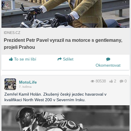
IDNES.CZ
Prezident Petr Pavel vyrazil na motorce s gentlemany,
projeli Prahou
To se mi líbí
Sdílet
Okomentovat
80538
2
0
MotoLife
7. května
Zemřel Kamil Holán. Zkušený český jezdec havaroval v
kvalifikaci North West 200 v Severním Irsku.