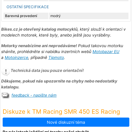
OSTATNÍ SPECIFIKACE
Barevná provedení
modrý
Bikes.cz je otevřený katalog motocyklů
, který slouží k orientaci v
modelech motorek, které byly, anebo ještě jsou vyráběny.
Motorky nenabízíme ani neprodáváme!
Pokud takovou motorku
sháníte, prohlédněte si nabídku inzertních webů
Motobazar EU
a
Motoinzerce
, případně
Tipmoto
.
Technická data jsou pouze orientační!
Děkujeme, pokud nás upozorníte na chyby nebo nedostatky
katalogu.
feedback - napište nám
Diskuze k TM Racing SMR 450 ES Racing
Nové diskuzní téma
Po pár letech ježdění mi trochu začal chybět...