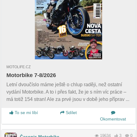
MOTOLIFE.CZ
Motorbike 7-8/2026
Letní dvoučíslo máme ještě o chlup raději, než ostatní
vydání Motorbike. A to i přes fakt, že je s ním víc práce –
má totiž 154 stran! Ale za prvé jsou v době jeho příprav ...
To se mi líbí
Sdílet
Okomentovat
19634
3
0
Časopis Motorbike