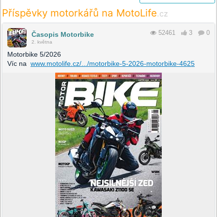
Příspěvky motorkářů na MotoLife
.cz
52461
3
0
Časopis Motorbike
2. května
Motorbike 5/2026
Víc na
www.motolife.cz/.../motorbike-5-2026-motorbike-4625