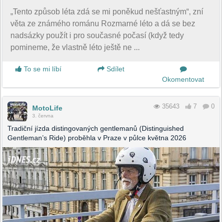
„Tento způsob léta zdá se mi poněkud nešťastným“, zní
věta ze známého románu Rozmarné léto a dá se bez
nadsázky použít i pro současné počasí (když tedy
pomineme, že vlastně léto ještě ne ...
To se mi líbí
Sdílet
Okomentovat
35643
7
0
MotoLife
3. června
Tradiční jízda distingovaných gentlemanů (Distinguished
Gentleman’s Ride) proběhla v Praze v půlce května 2026