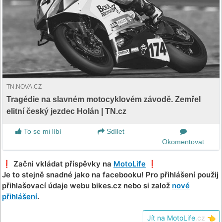
TN.NOVA.CZ
Tragédie na slavném motocyklovém závodě. Zemřel
elitní český jezdec Holán | TN.cz
To se mi líbí
Sdílet
Okomentovat
❗️ Začni vkládat příspěvky na
MotoLife
❗️
Je to stejně snadné jako na facebooku! Pro přihlášení použij
přihlašovací údaje webu bikes.cz nebo si založ
nové
přihlášení
.
Jít na MotoLife
.cz
👈