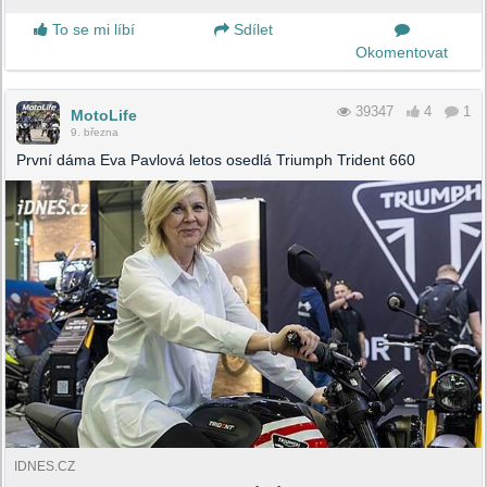
To se mi líbí
Sdílet
Okomentovat
39347
4
1
MotoLife
9. března
První dáma Eva Pavlová letos osedlá Triumph Trident 660
IDNES.CZ