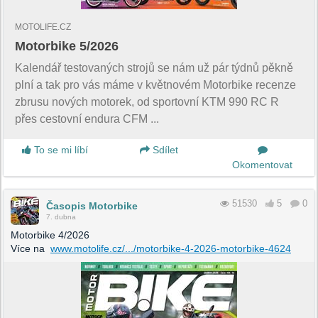
MOTOLIFE.CZ
Motorbike 5/2026
Kalendář testovaných strojů se nám už pár týdnů pěkně
plní a tak pro vás máme v květnovém Motorbike recenze
zbrusu nových motorek, od sportovní KTM 990 RC R
přes cestovní endura CFM ...
To se mi líbí
Sdílet
Okomentovat
51530
5
0
Časopis Motorbike
7. dubna
Motorbike 4/2026
Více na
www.motolife.cz/.../motorbike-4-2026-motorbike-4624