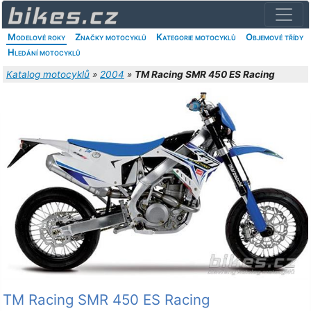
Modelové roky
Značky motocyklů
Kategorie motocyklů
Objemové třídy
Hledání motocyklů
Katalog motocyklů
»
2004
»
TM Racing SMR 450 ES Racing
TM Racing SMR 450 ES Racing