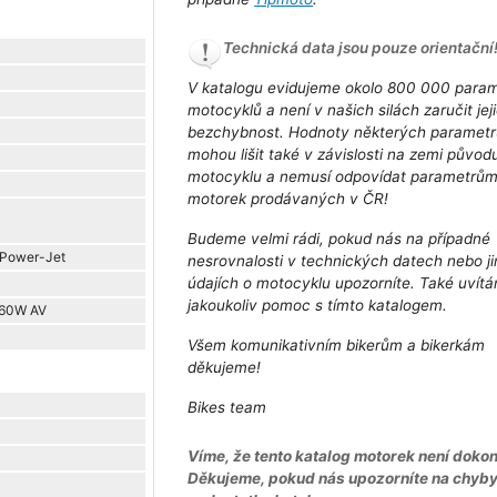
Technická data jsou pouze orientační
V katalogu evidujeme okolo 800 000 para
motocyklů a není v našich silách zaručit jej
bezchybnost. Hodnoty některých parametr
mohou lišit také v závislosti na zemi původ
motocyklu a nemusí odpovídat parametrů
motorek prodávaných v ČR!
Budeme velmi rádi, pokud nás na případné
 Power-Jet
nesrovnalosti v technických datech nebo j
údajích o motocyklu upozorníte. Také uvít
jakoukoliv pomoc s tímto katalogem.
 160W AV
Všem komunikativním bikerům a bikerkám
děkujeme!
Bikes team
Víme, že tento katalog motorek není dokon
Děkujeme, pokud nás upozorníte na chyb