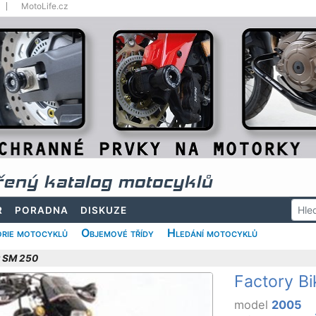
MotoLife.cz
řený katalog motocyklů
R
PORADNA
DISKUZE
rie motocyklů
Objemové třídy
Hledání motocyklů
t SM 250
Factory B
model
2005