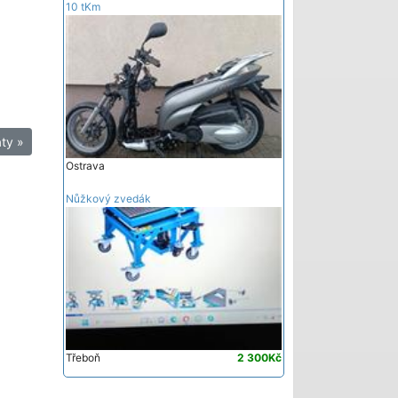
10 tKm
ty »
Ostrava
Nůžkový zvedák
Třeboň
2 300Kč