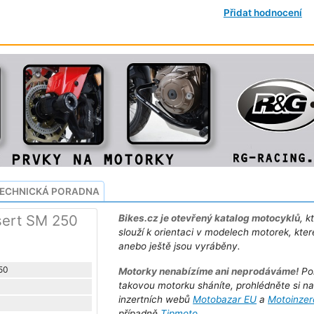
Přidat hodnocení
ECHNICKÁ PORADNA
sert SM 250
Bikes.cz je otevřený katalog motocyklů
, k
slouží k orientaci v modelech motorek, kter
anebo ještě jsou vyráběny.
50
Motorky nenabízíme ani neprodáváme!
Po
takovou motorku sháníte, prohlédněte si n
inzertních webů
Motobazar EU
a
Motoinzer
případně
Tipmoto
.