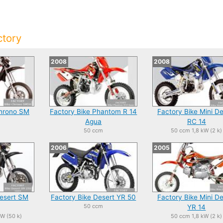
ctory
2008
2008
Chrono SM
Factory Bike Phantom R 14
Factory Bike Mini De
Agua
RC 14
m
50 ccm
50 ccm 1,8 kW (2 k)
2006
2005
Desert SM
Factory Bike Desert YR 50
Factory Bike Mini De
50 ccm
YR 14
W (50 k)
50 ccm 1,8 kW (2 k)