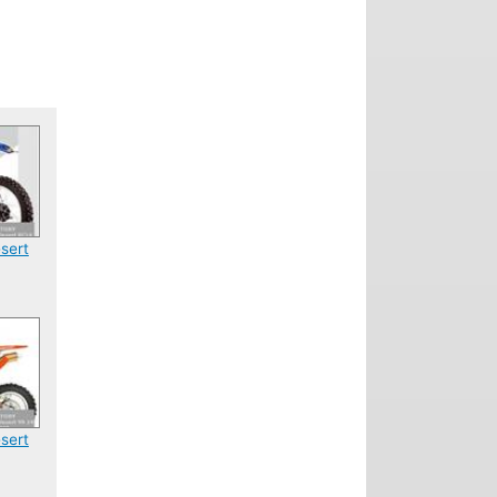
sert
sert