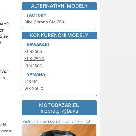
ALTERNATIVNÍ MODELY
!
FACTORY
Bike Chrono SM 250
metrů
ich
KONKURENČNÍ MODELY
ů se
u
KAWASAKI
m
KLR250S
KLX 250 R
KLX250S
iných
YAMAHA
áme
Tricker
WR 250 X
MOTOBAZAR.EU
inzeráty výbava
Kožená kombinéza dámská, velikost 38
alý.
y nebo