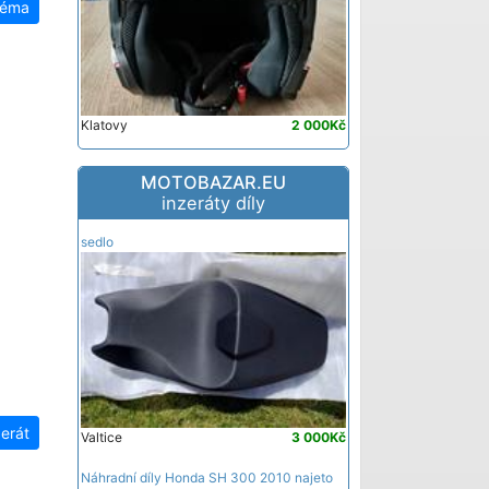
téma
Klatovy
2 000Kč
MOTOBAZAR.EU
inzeráty díly
sedlo
zerát
Valtice
3 000Kč
Náhradní díly Honda SH 300 2010 najeto