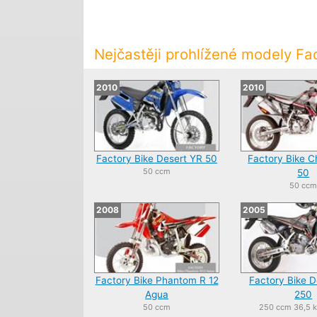
Nejčastěji prohlížené modely Fa
2010
2010
Factory Bike Desert YR 50
Factory Bike 
50 ccm
50
50 cc
2008
2005
Factory Bike Phantom R 12
Factory Bike 
Agua
250
50 ccm
250 ccm 36,5 k