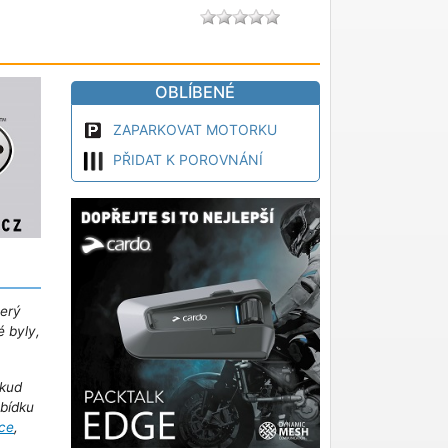
OBLÍBENÉ
ZAPARKOVAT MOTORKU
PŘIDAT K POROVNÁNÍ
terý
é byly,
kud
abídku
ce
,