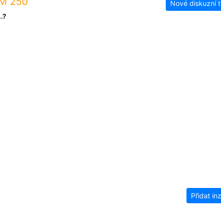
SM 250
Nové diskuzní 
.?
Přidat in