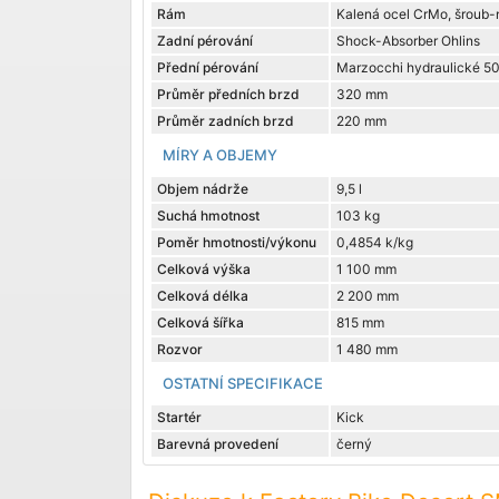
Rám
Kalená ocel CrMo, šroub-
Zadní pérování
Shock-Absorber Ohlins
Přední pérování
Marzocchi hydraulické 5
Průměr předních brzd
320 mm
Průměr zadních brzd
220 mm
MÍRY A OBJEMY
Objem nádrže
9,5 l
Suchá hmotnost
103 kg
Poměr hmotnosti/výkonu
0,4854 k/kg
Celková výška
1 100 mm
Celková délka
2 200 mm
Celková šířka
815 mm
Rozvor
1 480 mm
OSTATNÍ SPECIFIKACE
Startér
Kick
Barevná provedení
černý