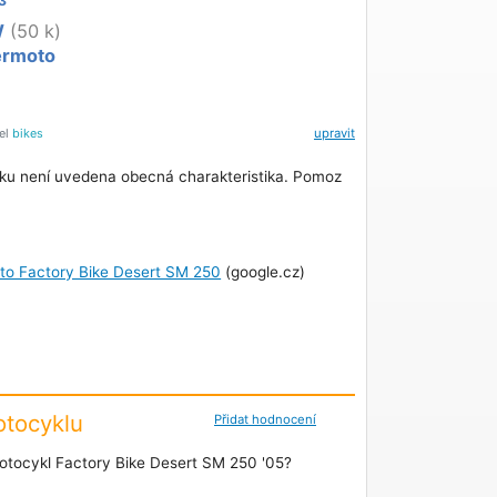
3
W
(50 k)
ermoto
tel
bikes
upravit
ku není uvedena obecná charakteristika. Pomoz
oto Factory Bike Desert SM 250
(google.cz)
tocyklu
Přidat hodnocení
otocykl Factory Bike Desert SM 250 '05?