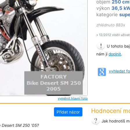
objem
250 cm
výkon
36,5 k
kategorie
sup
zhlédnuto 883x
» 12/2012 vložil uživa
U tohoto baj
nám ji
doplnit
.
vyhledat f
vyměnit hlavní foto
Hodnocení mo
Přidat názor
Jak hodnotíš m
e Desert SM 250 '05?