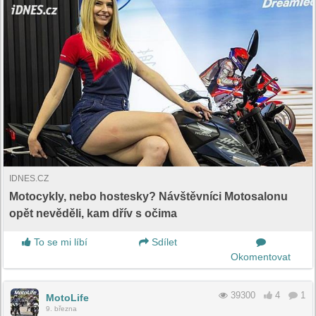
IDNES.CZ
Motocykly, nebo hostesky? Návštěvníci Motosalonu
opět nevěděli, kam dřív s očima
To se mi líbí
Sdílet
Okomentovat
39300
4
1
MotoLife
9. března