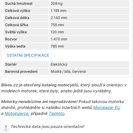
Suchá hmotnost
208 kg
Celková výška
1 195 mm
Celková délka
2 140 mm
Celková šířka
755 mm
Světlá výška
120 mm
Rozvor
1 470 mm
Výška sedla
785 mm
OSTATNÍ SPECIFIKACE
Startér
Elektrický
Barevná provedení
Modrá / bílá, červená
Bikes.cz je otevřený katalog motocyklů
, který slouží k orientaci v
modelech motorek, které byly, anebo ještě jsou vyráběny.
Motorky nenabízíme ani neprodáváme!
Pokud takovou motorku
sháníte, prohlédněte si nabídku inzertních webů
Motobazar EU
a
Motoinzerce
, případně
Tipmoto
.
Technická data jsou pouze orientační!