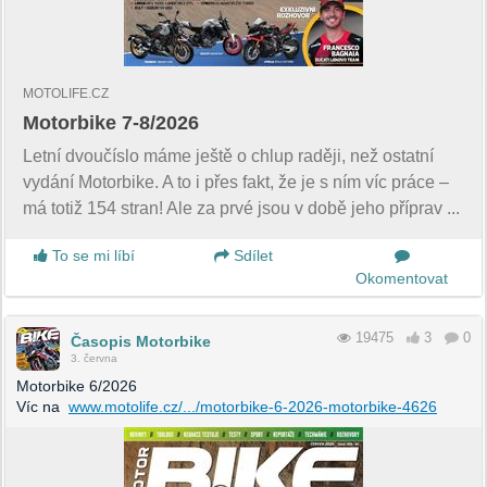
MOTOLIFE.CZ
Motorbike 7-8/2026
Letní dvoučíslo máme ještě o chlup raději, než ostatní
vydání Motorbike. A to i přes fakt, že je s ním víc práce –
má totiž 154 stran! Ale za prvé jsou v době jeho příprav ...
To se mi líbí
Sdílet
Okomentovat
19475
3
0
Časopis Motorbike
3. června
Motorbike 6/2026
Víc na
www.motolife.cz/.../motorbike-6-2026-motorbike-4626