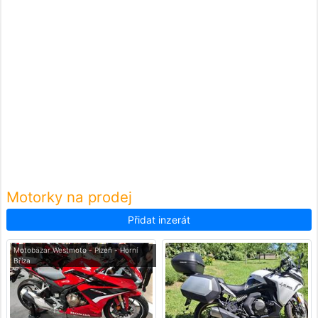
Motorky na prodej
Přidat inzerát
Motobazar Westmoto - Plzeň - Horní
Bříza