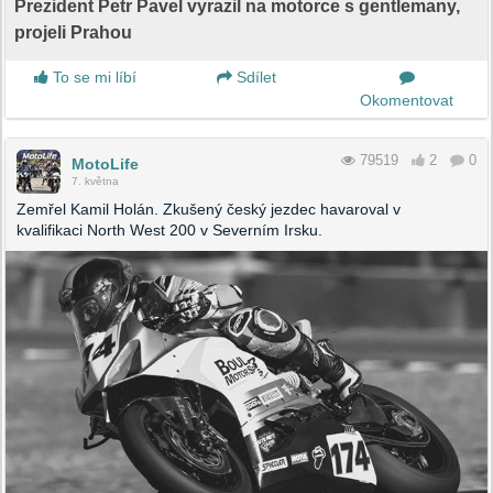
Prezident Petr Pavel vyrazil na motorce s gentlemany,
projeli Prahou
To se mi líbí
Sdílet
Okomentovat
79519
2
0
MotoLife
7. května
Zemřel Kamil Holán. Zkušený český jezdec havaroval v
kvalifikaci North West 200 v Severním Irsku.