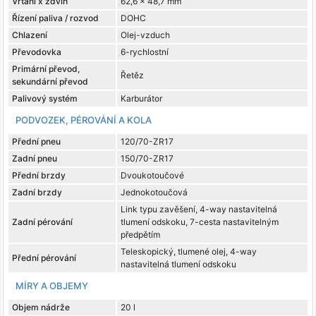
Vrtání x zdvih
62,6 x 48,7 mm
Řízení paliva / rozvod
DOHC
Chlazení
Olej-vzduch
Převodovka
6-rychlostní
Primární převod,
Řetěz
sekundární převod
Palivový systém
Karburátor
PODVOZEK, PÉROVÁNÍ A KOLA
Přední pneu
120/70-ZR17
Zadní pneu
150/70-ZR17
Přední brzdy
Dvoukotoučové
Zadní brzdy
Jednokotoučová
Link typu zavěšení, 4-way nastavitelná
Zadní pérování
tlumení odskoku, 7-cesta nastavitelným
předpětím
Teleskopický, tlumené olej, 4-way
Přední pérování
nastavitelná tlumení odskoku
MÍRY A OBJEMY
Objem nádrže
20 l