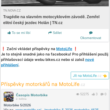
TN.NOVA.CZ
Tragédie na slavném motocyklovém závodě. Zemřel
elitní český jezdec Holán | TN.cz
To se mi líbí
Sdílet
Okomentovat
❗️ Začni vkládat příspěvky na
MotoLife
❗️
Je to stejně snadné jako na facebooku! Pro přihlášení použij
přihlašovací údaje webu bikes.cz nebo si založ
nové
přihlášení
.
Jít na MotoLife
.cz
👈
Příspěvky motorkářů na MotoLife
.cz
52275
3
0
Časopis Motorbike
2. května
Motorbike 5/2026
Víc na
www.motolife.cz/.../motorbike-5-2026-motorbike-4625