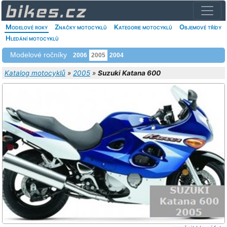
Modelové roky
Značky motocyklů
Kategorie motocyklů
Objemové třídy
Hledání motocyklů
Modelové ročníky
2006
2005
2004
Katalog motocyklů
»
2005
»
Suzuki Katana 600