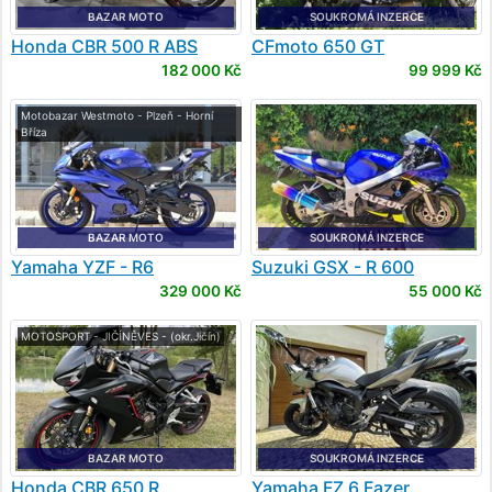
BAZAR MOTO
SOUKROMÁ INZERCE
Honda
CBR 500 R ABS
CFmoto
650 GT
182 000 Kč
99 999 Kč
Motobazar Westmoto - Plzeň - Horní
Bříza
BAZAR MOTO
SOUKROMÁ INZERCE
Yamaha
YZF - R6
Suzuki
GSX - R 600
329 000 Kč
55 000 Kč
MOTOSPORT - JIČÍNĚVES - (okr.Jičín)
BAZAR MOTO
SOUKROMÁ INZERCE
Honda
CBR 650 R
Yamaha
FZ 6 Fazer