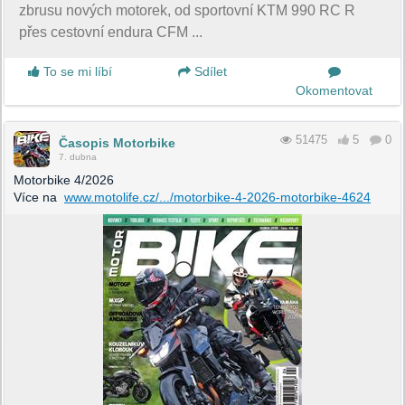
zbrusu nových motorek, od sportovní KTM 990 RC R
přes cestovní endura CFM ...
To se mi líbí
Sdílet
Okomentovat
51475
5
0
Časopis Motorbike
7. dubna
Motorbike 4/2026
Více na
www.motolife.cz/.../motorbike-4-2026-motorbike-4624