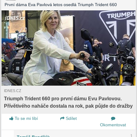
První dáma Eva Pavlová letos osedlá Triumph Trident 660
IDNES.CZ
Triumph Trident 660 pro první dámu Evu Pavlovou.
Přívětivého naháče dostala na rok, pak půjde do dražby
To se mi líbí
Sdílet
Okomentovat
1
Tomáš Bendžák