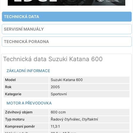
TECHNICKÁ DATA
SERVISNÍ MANUÁLY
TECHNICKÁ PORADNA
Technická data Suzuki Katana 600
ZÁKLADNÍ INFORMACE
Model
Suzuki Katana 600
Rok
2005
Kategorie
Sportovní
MOTOR A PŘEVODOVKA
Zdvihový objem
600 ccm
Typ motoru
Řadový čtyřválec, čtyřtaktní
Kompresní poměr
11,3:1