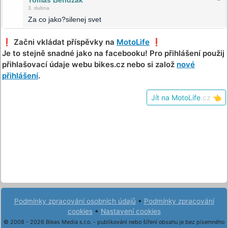
3. dubna
Za co jako?silenej svet
❗️ Začni vkládat příspěvky na
MotoLife
❗️
Je to stejně snadné jako na facebooku! Pro přihlášení použij
přihlašovací údaje webu bikes.cz nebo si založ
nové
přihlášení
.
Jít na MotoLife
.cz
👈
Podmínky zpracování osobních údajů
•
Podmínky zpracování
cookies
•
Nastavení cookies
© 2008 - 2026 Bikes Media s.r.o. - publikování nebo šíření obsahu je bez písemného