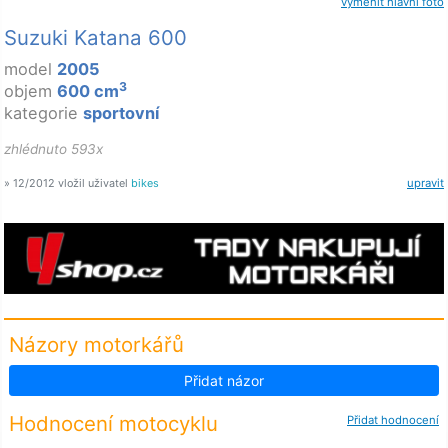
vyměnit hlavní foto
Suzuki Katana 600
model
2005
3
objem
600 cm
kategorie
sportovní
zhlédnuto 593x
» 12/2012 vložil uživatel
bikes
upravit
Názory motorkářů
Přidat názor
Hodnocení motocyklu
Přidat hodnocení