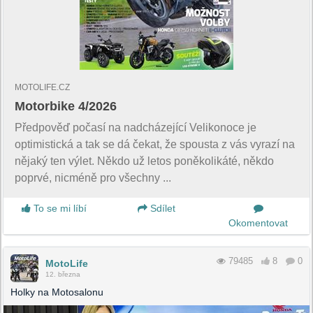
MOTOLIFE.CZ
Motorbike 4/2026
Předpověď počasí na nadcházející Velikonoce je
optimistická a tak se dá čekat, že spousta z vás vyrazí na
nějaký ten výlet. Někdo už letos poněkolikáté, někdo
poprvé, nicméně pro všechny ...
To se mi líbí
Sdílet
Okomentovat
79485
8
0
MotoLife
12. března
Holky na Motosalonu