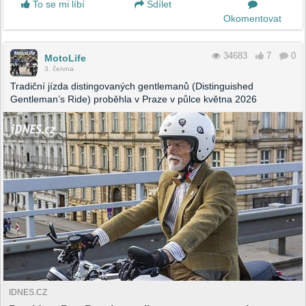
To se mi líbí
Sdílet
Okomentovat
34683
7
0
MotoLife
3. června
Tradiční jízda distingovaných gentlemanů (Distinguished
Gentleman’s Ride) proběhla v Praze v půlce května 2026
IDNES.CZ