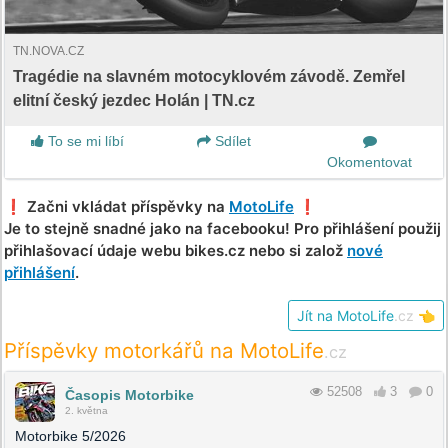
TN.NOVA.CZ
Tragédie na slavném motocyklovém závodě. Zemřel
elitní český jezdec Holán | TN.cz
To se mi líbí
Sdílet
Okomentovat
❗️ Začni vkládat příspěvky na
MotoLife
❗️
Je to stejně snadné jako na facebooku! Pro přihlášení použij
přihlašovací údaje webu bikes.cz nebo si založ
nové
přihlášení
.
Jít na MotoLife
.cz
👈
Příspěvky motorkářů na MotoLife
.cz
52508
3
0
Časopis Motorbike
2. května
Motorbike 5/2026