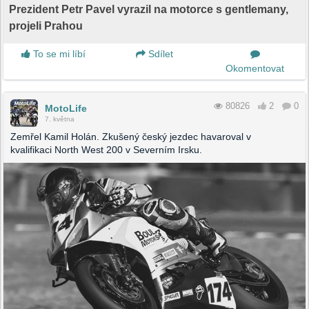
Prezident Petr Pavel vyrazil na motorce s gentlemany,
projeli Prahou
To se mi líbí
Sdílet
Okomentovat
80826
2
0
MotoLife
7. května
Zemřel Kamil Holán. Zkušený český jezdec havaroval v
kvalifikaci North West 200 v Severním Irsku.