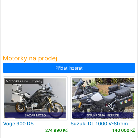
Motorky na prodej
Přidat inzerát
Motobikes s.r.o. - Bylany
BAZAR MOTO
SOUKROMÁ INZERCE
Voge
900 DS
Suzuki
DL 1000 V-Strom
274 990 Kč
140 000 Kč