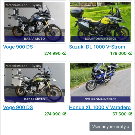
Motobikes s.r.o. - Bylany
BAZAR MOTO
SOUKROMÁ INZERCE
Voge
900 DS
Suzuki
DL 1000 V-Strom
274 990 Kč
179 000 Kč
Motobikes s.r.o. - Bylany
BAZAR MOTO
SOUKROMÁ INZERCE
Voge
900 DS
Honda
XL 1000 V Varadero
274 990 Kč
57 500 Kč
Všechny inzeráty »