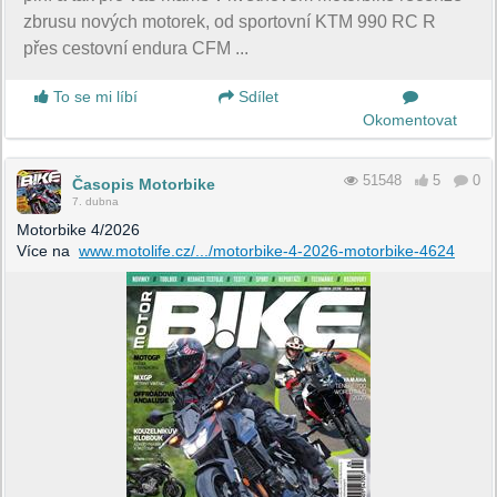
zbrusu nových motorek, od sportovní KTM 990 RC R
přes cestovní endura CFM ...
To se mi líbí
Sdílet
Okomentovat
51548
5
0
Časopis Motorbike
7. dubna
Motorbike 4/2026
Více na
www.motolife.cz/.../motorbike-4-2026-motorbike-4624