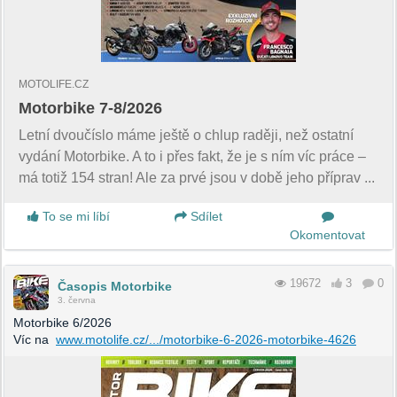
MOTOLIFE.CZ
Motorbike 7-8/2026
Letní dvoučíslo máme ještě o chlup raději, než ostatní
vydání Motorbike. A to i přes fakt, že je s ním víc práce –
má totiž 154 stran! Ale za prvé jsou v době jeho příprav ...
To se mi líbí
Sdílet
Okomentovat
19672
3
0
Časopis Motorbike
3. června
Motorbike 6/2026
Víc na
www.motolife.cz/.../motorbike-6-2026-motorbike-4626