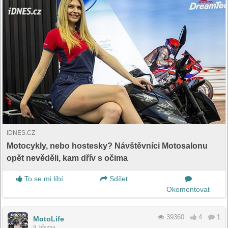
IDNES.CZ
Motocykly, nebo hostesky? Návštěvníci Motosalonu
opět nevěděli, kam dřív s očima
To se mi líbí
Sdílet
Okomentovat
39360
4
1
MotoLife
9. března