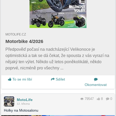
MOTOLIFE.CZ
Motorbike 4/2026
Předpověď počasí na nadcházející Velikonoce je
optimistická a tak se dá čekat, že spousta z vás vyrazí na
nějaký ten výlet. Někdo už letos poněkolikáté, někdo
poprvé, nicméně pro všechny ...
To se mi líbí
Sdílet
Okomentovat
79547
8
0
MotoLife
12. března
Holky na Motosalonu