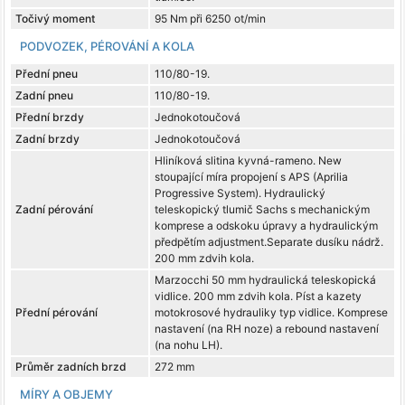
Točivý moment
95 Nm při 6250 ot/min
PODVOZEK, PÉROVÁNÍ A KOLA
Přední pneu
110/80-19.
Zadní pneu
110/80-19.
Přední brzdy
Jednokotoučová
Zadní brzdy
Jednokotoučová
Hliníková slitina kyvná-rameno. New
stoupající míra propojení s APS (Aprilia
Progressive System). Hydraulický
Zadní pérování
teleskopický tlumič Sachs s mechanickým
komprese a odskoku úpravy a hydraulickým
předpětím adjustment.Separate dusíku nádrž.
200 mm zdvih kola.
Marzocchi 50 mm hydraulická teleskopická
vidlice. 200 mm zdvih kola. Píst a kazety
Přední pérování
motokrosové hydrauliky typ vidlice. Komprese
nastavení (na RH noze) a rebound nastavení
(na nohu LH).
Průměr zadních brzd
272 mm
MÍRY A OBJEMY