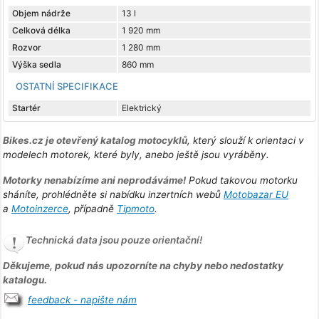
Objem nádrže
13 l
Celková délka
1 920 mm
Rozvor
1 280 mm
Výška sedla
860 mm
OSTATNÍ SPECIFIKACE
Startér
Elektrický
Bikes.cz je otevřený katalog motocyklů
, který slouží k orientaci v
modelech motorek, které byly, anebo ještě jsou vyráběny.
Motorky nenabízíme ani neprodáváme!
Pokud takovou motorku
sháníte, prohlédněte si nabídku inzertních webů
Motobazar EU
a
Motoinzerce
, případně
Tipmoto
.
Technická data jsou pouze orientační!
Děkujeme, pokud nás upozorníte na chyby nebo nedostatky
katalogu.
feedback - napište nám