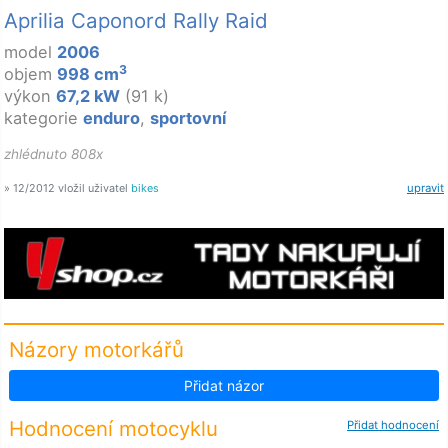
Aprilia Caponord Rally Raid
model
2006
3
objem
998 cm
výkon
67,2 kW
(91 k)
kategorie
enduro
,
sportovní
zhlédnuto 808x
» 12/2012 vložil uživatel
bikes
upravit
Názory motorkářů
Přidat názor
Hodnocení motocyklu
Přidat hodnocení