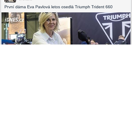
První dáma Eva Pavlová letos osedlá Triumph Trident 660
IDNES.CZ
Triumph Trident 660 pro první dámu Evu Pavlovou.
Přívětivého naháče dostala na rok, pak půjde do dražby
To se mi líbí
Sdílet
Okomentovat