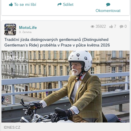
To se mi líbí
Sdílet
Okomentovat
35922
7
0
MotoLife
3. června
Tradiční jízda distingovaných gentlemanů (Distinguished
Gentleman’s Ride) proběhla v Praze v půlce května 2026
IDNES.CZ