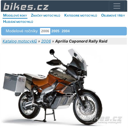
Modelové roky
Značky motocyklů
Kategorie motocyklů
Objemové třídy
Hledání motocyklů
Modelové ročníky
2006
2005
2004
Katalog motocyklů
»
2006
»
Aprilia Caponord Rally Raid