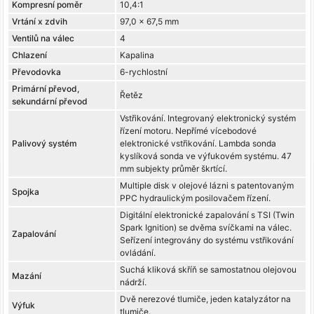
Kompresní poměr
10,4:1
Vrtání x zdvih
97,0 x 67,5 mm
Ventilů na válec
4
Chlazení
Kapalina
Převodovka
6-rychlostní
Primární převod,
Řetěz
sekundární převod
Vstřikování. Integrovaný elektronický systém
řízení motoru. Nepřímé vícebodové
Palivový systém
elektronické vstřikování. Lambda sonda
kyslíková sonda ve výfukovém systému. 47
mm subjekty průměr škrtící.
Multiple disk v olejové lázni s patentovaným
Spojka
PPC hydraulickým posilovačem řízení.
Digitální elektronické zapalování s TSI (Twin
Spark Ignition) se dvěma svíčkami na válec.
Zapalování
Seřízení integrovány do systému vstřikování
ovládání.
Suchá kliková skříň se samostatnou olejovou
Mazání
nádrží.
Dvě nerezové tlumiče, jeden katalyzátor na
Výfuk
tlumiče.