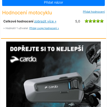
Přidat názor
Hodnocení motocyklu
Přidat hodnocení
Celkové hodnocení
zobrazit více »
5,0
» Hodnotil 1 uživatel.
Přidej svoje hodnocení »