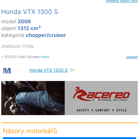
vyměnit hlavní foto
Honda VTX 1300 S
model
2006
3
objem
1312 cm
kategorie
chopper/cruiser
zhlédnuto 1708x
» 12/2012 vložil uživatel
bikes
upravit
Honda VTX 1300 S
1×
Názory motorkářů