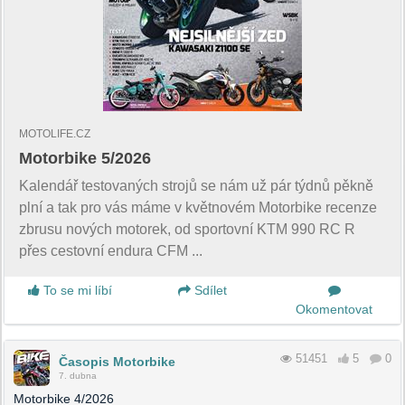
MOTOLIFE.CZ
Motorbike 5/2026
Kalendář testovaných strojů se nám už pár týdnů pěkně
plní a tak pro vás máme v květnovém Motorbike recenze
zbrusu nových motorek, od sportovní KTM 990 RC R
přes cestovní endura CFM ...
To se mi líbí
Sdílet
Okomentovat
51451
5
0
Časopis Motorbike
7. dubna
Motorbike 4/2026