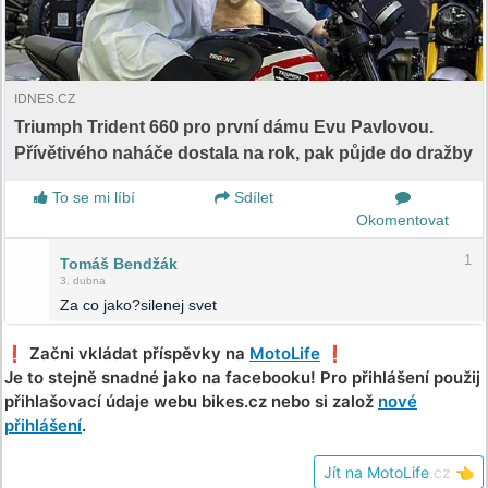
IDNES.CZ
Triumph Trident 660 pro první dámu Evu Pavlovou.
Přívětivého naháče dostala na rok, pak půjde do dražby
To se mi líbí
Sdílet
Okomentovat
1
Tomáš Bendžák
3. dubna
Za co jako?silenej svet
❗️ Začni vkládat příspěvky na
MotoLife
❗️
Je to stejně snadné jako na facebooku! Pro přihlášení použij
přihlašovací údaje webu bikes.cz nebo si založ
nové
přihlášení
.
Jít na MotoLife
.cz
👈