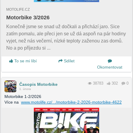
MOTOLIFE.CZ
Motorbike 3/2026
Konečně jsme se snad už dočkali a přichází jaro. Sice
zatím pomalu, ale přeci jen se už dá aspoň na pár hodiny
vyjet, než nás večerní, nízké teploty zaženou zas domů.
No a po příjezdu si ...
To se mi líbí
Sdílet
Okomentovat
38783
302
0
Časopis Motorbike
1. února
Motorbike 1-2/2026
Více na
www.motolife.cz/.../motorbike-2-2026-motorbike-4622