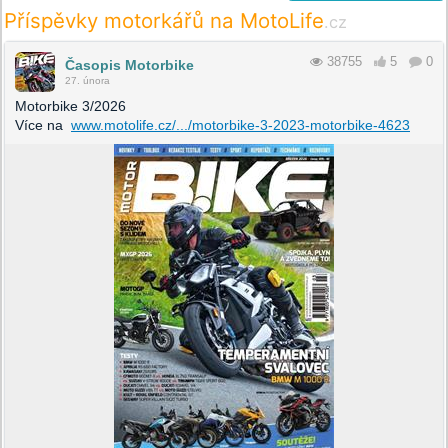
Příspěvky motorkářů na MotoLife
.cz
38755
5
0
Časopis Motorbike
27. února
Motorbike 3/2026
Více na
www.motolife.cz/.../motorbike-3-2023-motorbike-4623