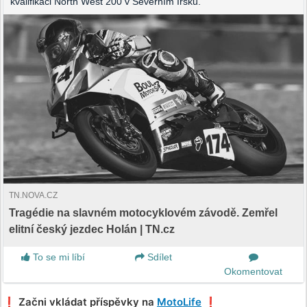
kvalifikaci North West 200 v Severním Irsku.
TN.NOVA.CZ
Tragédie na slavném motocyklovém závodě. Zemřel
elitní český jezdec Holán | TN.cz
To se mi líbí
Sdílet
Okomentovat
❗️ Začni vkládat příspěvky na
MotoLife
❗️