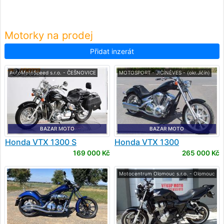
Motorky na prodej
Přidat inzerát
AutoMotoSpeed s.r.o. - ČEŠNOVICE
MOTOSPORT - JIČÍNĚVES - (okr.Jičín)
BAZAR MOTO
BAZAR MOTO
Honda
VTX 1300 S
Honda
VTX 1300
169 000 Kč
265 000 Kč
Motocentrum Olomouc s.r.o. - Olomouc