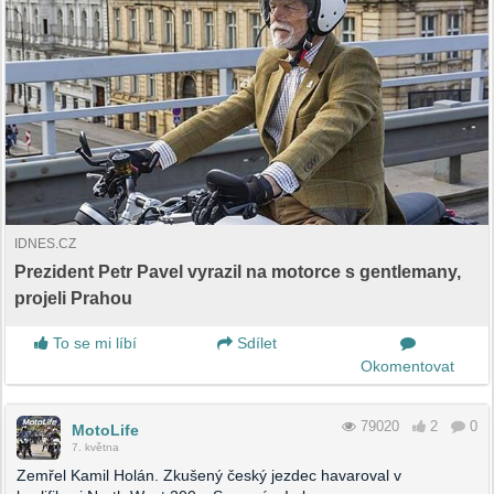
IDNES.CZ
Prezident Petr Pavel vyrazil na motorce s gentlemany,
projeli Prahou
To se mi líbí
Sdílet
Okomentovat
79020
2
0
MotoLife
7. května
Zemřel Kamil Holán. Zkušený český jezdec havaroval v