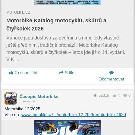
MOTOLIFE.CZ
Motorbike Katalog motocyklů, skútrů a
čtyřkolek 2026
Vánoce jsou doslova za dveřmi a s nimi, tedy vlastně
ještě před nimi, tradičně přichází i Motorbike Katalog
motocyklů, skútrů a čtyřkolek – letos jde již o 14. vydání.
V K ...
To se mi líbí
Sdílet
Okomentovat
52815
4
0
Časopis Motorbike
3. prosince
Motorbike 12/2025
Více na
www.motolife.cz/.../motorbike-12-2025-motorbike-4620