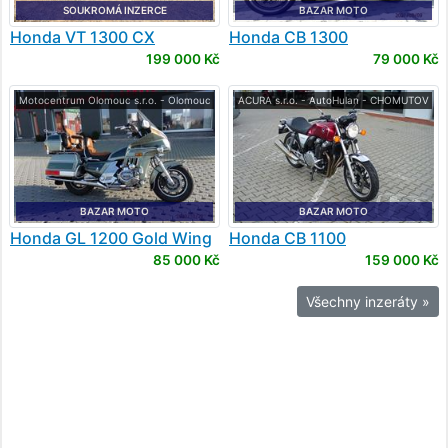
SOUKROMÁ INZERCE
BAZAR MOTO
Honda
VT 1300 CX
Honda
CB 1300
199 000 Kč
79 000 Kč
Motocentrum Olomouc s.r.o. - Olomouc
ACURA s.r.o. - AutoHulan - CHOMUTOV
BAZAR MOTO
BAZAR MOTO
Honda
GL 1200 Gold Wing
Honda
CB 1100
85 000 Kč
159 000 Kč
Všechny inzeráty »