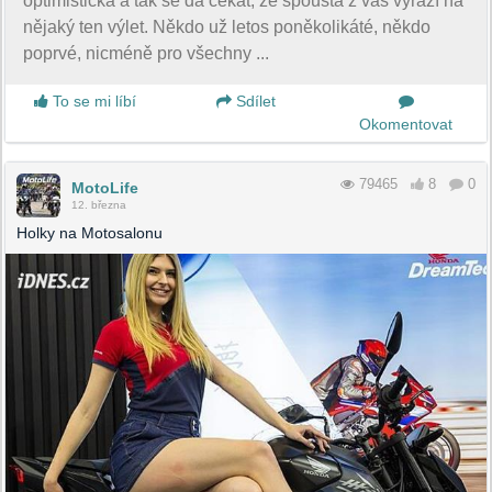
optimistická a tak se dá čekat, že spousta z vás vyrazí na
nějaký ten výlet. Někdo už letos poněkolikáté, někdo
poprvé, nicméně pro všechny ...
To se mi líbí
Sdílet
Okomentovat
79465
8
0
MotoLife
12. března
Holky na Motosalonu