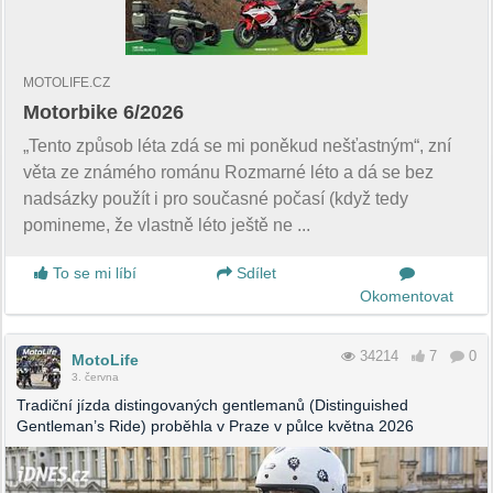
MOTOLIFE.CZ
Motorbike 6/2026
„Tento způsob léta zdá se mi poněkud nešťastným“, zní
věta ze známého románu Rozmarné léto a dá se bez
nadsázky použít i pro současné počasí (když tedy
pomineme, že vlastně léto ještě ne ...
To se mi líbí
Sdílet
Okomentovat
34214
7
0
MotoLife
3. června
Tradiční jízda distingovaných gentlemanů (Distinguished
Gentleman’s Ride) proběhla v Praze v půlce května 2026