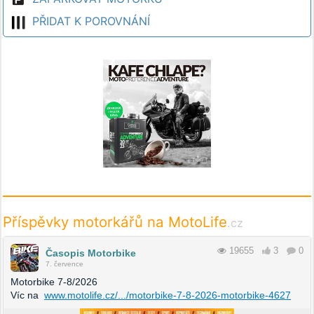
PŘIDAT K POROVNÁNÍ
Příspěvky motorkářů na MotoLife
.cz
19655
3
0
Časopis Motorbike
7. července
Motorbike 7-8/2026
Víc na
www.motolife.cz/.../motorbike-7-8-2026-motorbike-4627