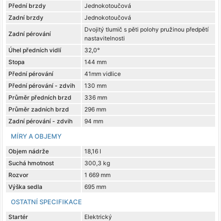
Přední brzdy
Jednokotoučová
Zadní brzdy
Jednokotoučová
Dvojitý tlumič s pěti polohy pružinou předpětí
Zadní pérování
nastavitelnosti
Úhel předních vidlí
32,0°
Stopa
144 mm
Přední pérování
41mm vidlice
Přední pérování - zdvih
130 mm
Průměr předních brzd
336 mm
Průměr zadních brzd
296 mm
Zadní pérování - zdvih
94 mm
MÍRY A OBJEMY
Objem nádrže
18,16 l
Suchá hmotnost
300,3 kg
Rozvor
1 669 mm
Výška sedla
695 mm
OSTATNÍ SPECIFIKACE
Startér
Elektrický