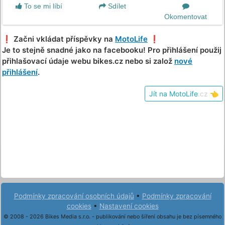
To se mi líbí
Sdílet
Okomentovat
❗️ Začni vkládat příspěvky na
MotoLife
❗️
Je to stejně snadné jako na facebooku! Pro přihlášení použij
přihlašovací údaje webu bikes.cz nebo si založ
nové
přihlášení
.
Jít na MotoLife
.cz
👈
Podmínky zpracování osobních údajů
•
Podmínky zpracování
cookies
•
Nastavení cookies
© 2008 - 2026 Bikes Media s.r.o. - publikování nebo šíření obsahu je bez písemného