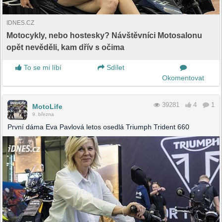
IDNES.CZ
Motocykly, nebo hostesky? Návštěvníci Motosalonu
opět nevěděli, kam dřív s očima
To se mi líbí
Sdílet
Okomentovat
39281
4
1
MotoLife
9. března
První dáma Eva Pavlová letos osedlá Triumph Trident 660