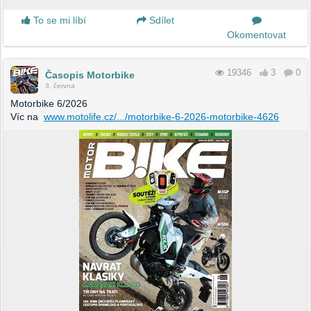
To se mi líbí
Sdílet
Okomentovat
19346
3
0
Časopis Motorbike
3. června
Motorbike 6/2026
Víc na
www.motolife.cz/.../motorbike-6-2026-motorbike-4626