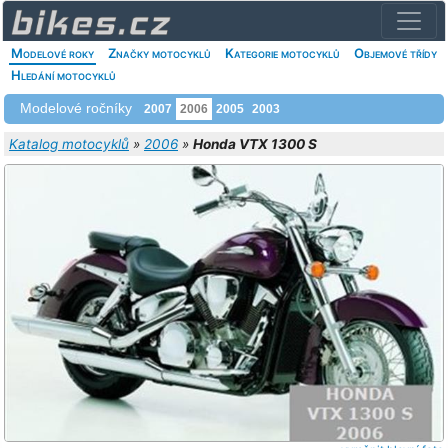
Modelové roky
Značky motocyklů
Kategorie motocyklů
Objemové třídy
Hledání motocyklů
Modelové ročníky
2007
2006
2005
2003
Katalog motocyklů
»
2006
»
Honda VTX 1300 S