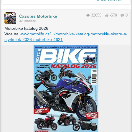
32655
-579
0
Časopis Motorbike
30. prosince
Motorbike katalog 2026
Více na
www.motolife.cz/.../motorbike-katalog-motocyklu-skutru-a-
ctyrkolek-2026-motorbike-4621