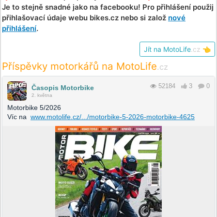
Je to stejně snadné jako na facebooku! Pro přihlášení použij
přihlašovací údaje webu bikes.cz nebo si založ
nové
přihlášení
.
Jít na MotoLife
.cz
👈
Příspěvky motorkářů na MotoLife
.cz
52184
3
0
Časopis Motorbike
2. května
Motorbike 5/2026
Víc na
www.motolife.cz/.../motorbike-5-2026-motorbike-4625