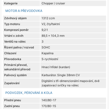
Kategorie
Chopper / cruiser
MOTOR A PŘEVODOVKA
Zdvihový objem
1312 ccm
Typ motoru
V2, čtyřtaktní
Kompresní poměr
9,2:1
Vrtání x zdvih
89,5 x 104,3 mm
Ventilů na válec
3
Řízení paliva / rozvod
SOHC
Chlazení
Kapalina
Převodovka
5-rychlostní
Primární převod,
Hnací hřídel (kardan)
sekundární převod
Palivový systém
Karburátor. Single 38mm CV
Digitální s tří-dimenzionální mapování, dvě
Zapalování
zapalovací svíčky na válec
PODVOZEK, PÉROVÁNÍ A KOLA
Přední pneu
140/80-17
Zadní pneu
170/80-15