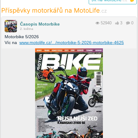
Příspěvky motorkářů na MotoLife
.cz
52940
3
0
Časopis Motorbike
2. května
Motorbike 5/2026
Víc na
www.motolife.cz/.../motorbike-5-2026-motorbike-4625