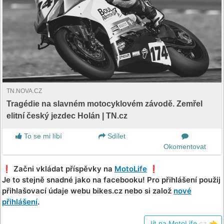
TN.NOVA.CZ
Tragédie na slavném motocyklovém závodě. Zemřel
elitní český jezdec Holán | TN.cz
To se mi líbí
Sdílet
Okomentovat
❗️ Začni vkládat příspěvky na
MotoLife
❗️
Je to stejně snadné jako na facebooku! Pro přihlášení použij
přihlašovací údaje webu bikes.cz nebo si založ
nové
přihlášení
.
Jít na MotoLife
.cz
👈