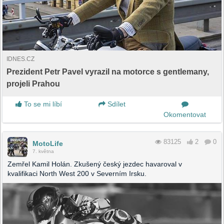
IDNES.CZ
Prezident Petr Pavel vyrazil na motorce s gentlemany,
projeli Prahou
To se mi líbí
Sdílet
Okomentovat
83125
2
0
MotoLife
7. května
Zemřel Kamil Holán. Zkušený český jezdec havaroval v
kvalifikaci North West 200 v Severním Irsku.