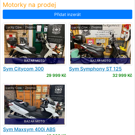
Motorky na prodej
Přidat inzerát
Lucky Cow - Znojmo
Lucky Cow - Znojmo
BAZAR MOTO
BAZAR MOTO
Sym
Citycom 300
Sym
Symphony ST 125
Peugeot Tweet 125
29 999 Kč
32 999 Kč
Lucky Cow - Znojmo
BAZAR MOTO
Sym
Maxsym 400i ABS