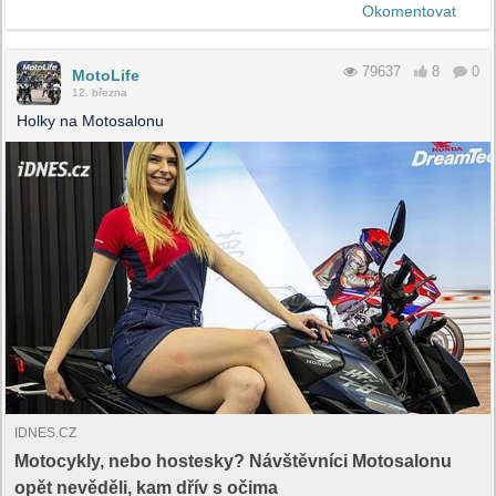
Okomentovat
79637
8
0
MotoLife
12. března
Holky na Motosalonu
IDNES.CZ
Motocykly, nebo hostesky? Návštěvníci Motosalonu
opět nevěděli, kam dřív s očima