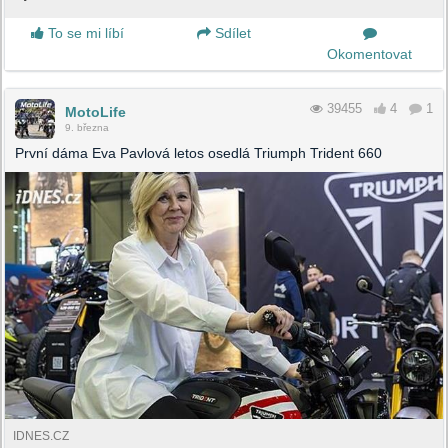
To se mi líbí
Sdílet
Okomentovat
39455
4
1
MotoLife
9. března
První dáma Eva Pavlová letos osedlá Triumph Trident 660
IDNES.CZ