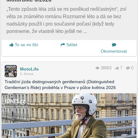
„Tento způsob léta zdá se mi poněkud nešťastným“, zní
věta ze známého románu Rozmarné léto a dá se bez
nadsázky použít i pro současné počasí (když tedy
pomineme, že vlastně léto ještě ne ...
To se mi líbí
Sdílet
Okomentovat
38063
7
0
MotoLife
3. června
Tradiční jízda distingovaných gentlemanů (Distinguished
Gentleman’s Ride) proběhla v Praze v půlce května 2026