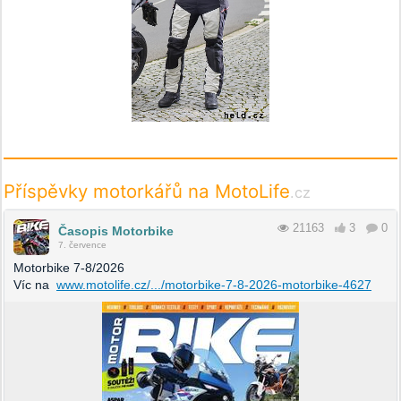
Příspěvky motorkářů na MotoLife
.cz
21163
3
0
Časopis Motorbike
7. července
Motorbike 7-8/2026
Víc na
www.motolife.cz/.../motorbike-7-8-2026-motorbike-4627