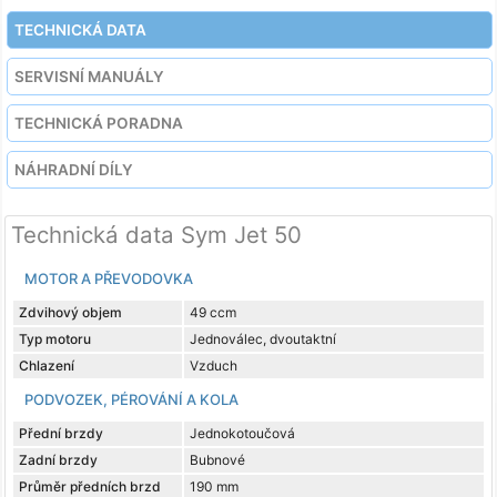
TECHNICKÁ DATA
SERVISNÍ MANUÁLY
TECHNICKÁ PORADNA
NÁHRADNÍ DÍLY
Technická data Sym Jet 50
MOTOR A PŘEVODOVKA
Zdvihový objem
49 ccm
Typ motoru
Jednoválec, dvoutaktní
Chlazení
Vzduch
PODVOZEK, PÉROVÁNÍ A KOLA
Přední brzdy
Jednokotoučová
Zadní brzdy
Bubnové
Průměr předních brzd
190 mm