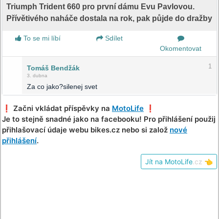
Triumph Trident 660 pro první dámu Evu Pavlovou.
Přívětivého naháče dostala na rok, pak půjde do dražby
To se mi líbí
Sdílet
Okomentovat
1
Tomáš Bendžák
3. dubna
Za co jako?silenej svet
❗️ Začni vkládat příspěvky na
MotoLife
❗️
Je to stejně snadné jako na facebooku! Pro přihlášení použij
přihlašovací údaje webu bikes.cz nebo si založ
nové
přihlášení
.
Jít na MotoLife
.cz
👈