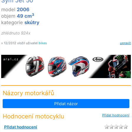
Sym Jet 50
model
2006
3
objem
49 cm
kategorie
skútry
zhlédnuto 924x
» 12/2012 vložil uživatel
bikes
upravit
Názory motorkářů
Přidat názor
Hodnocení motocyklu
Přidat hodnocení
Přidat hodnocení