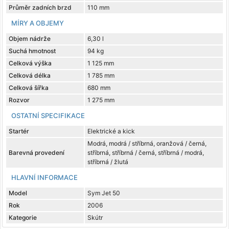
Průměr zadních brzd
110 mm
MÍRY A OBJEMY
Objem nádrže
6,30 l
Suchá hmotnost
94 kg
Celková výška
1 125 mm
Celková délka
1 785 mm
Celková šířka
680 mm
Rozvor
1 275 mm
OSTATNÍ SPECIFIKACE
Startér
Elektrické a kick
Modrá, modrá / stříbrná, oranžová / černá,
Barevná provedení
stříbrná, stříbrná / černá, stříbrná / modrá,
stříbrná / žlutá
HLAVNÍ INFORMACE
Model
Sym Jet 50
Rok
2006
Kategorie
Skútr