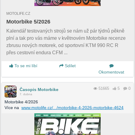
MOTOLIFE.CZ
Motorbike 5/2026
Kalendář testovaných strojů se nám už pár týdnů pěkně
plní a tak pro vás máme v květnovém Motorbike recenze
zbrusu nových motorek, od sportovní KTM 990 RC R
přes cestovní endura CFM ...
To se mi líbí
Sdílet
Okomentovat
51665
5
0
Časopis Motorbike
7. dubna
Motorbike 4/2026
Více na
www.motolife.cz/.../motorbike-4-2026-motorbike-4624