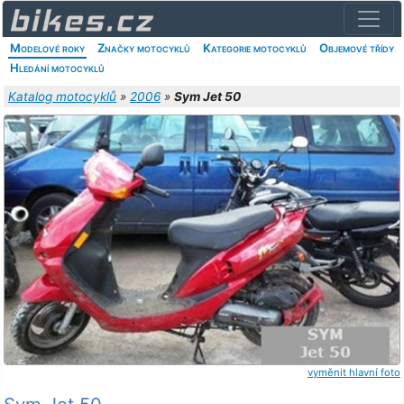
Modelové roky
Značky motocyklů
Kategorie motocyklů
Objemové třídy
Hledání motocyklů
Katalog motocyklů
»
2006
»
Sym Jet 50
vyměnit hlavní foto