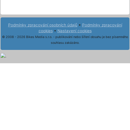
Podmínky zpracování osobních údajů
•
Podmínky zpracování
cookies
•
Nastavení cookies
© 2008 - 2026 Bikes Media s.r.o. - publikování nebo šíření obsahu je bez písemného
souhlasu zakázáno.