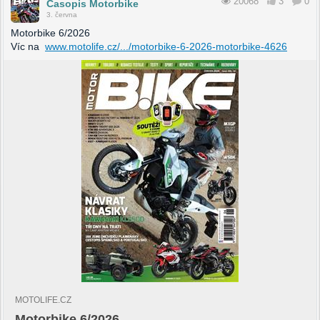
20068
3
0
Časopis Motorbike
3. června
Motorbike 6/2026
Víc na
www.motolife.cz/.../motorbike-6-2026-motorbike-4626
MOTOLIFE.CZ
Motorbike 6/2026