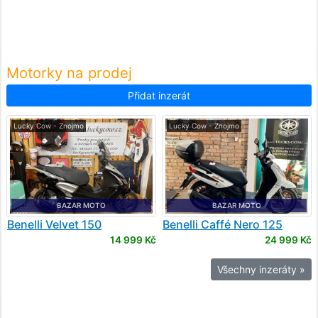
Motorky na prodej
Přidat inzerát
Lucky Cow - Znojmo
Lucky Cow - Znojmo
BAZAR MOTO
BAZAR MOTO
Benelli
Velvet 150
Benelli
Caffé Nero 125
14 999 Kč
24 999 Kč
Všechny inzeráty »