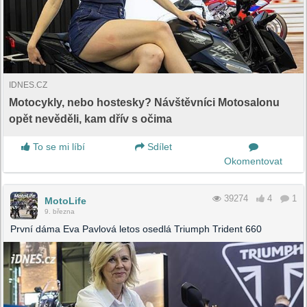
IDNES.CZ
Motocykly, nebo hostesky? Návštěvníci Motosalonu
opět nevěděli, kam dřív s očima
To se mi líbí
Sdílet
Okomentovat
39274
4
1
MotoLife
9. března
První dáma Eva Pavlová letos osedlá Triumph Trident 660