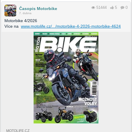
51444
5
0
Časopis Motorbike
7. dubna
Motorbike 4/2026
Více na
www.motolife.cz/.../motorbike-4-2026-motorbike-4624
MOTOLIFE.CZ