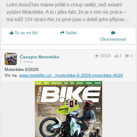
Letní dvoučíslo máme ještě o chlup raději, než ostatní
vydání Motorbike. A to i přes fakt, že je s ním víc práce –
má totiž 154 stran! Ale za prvé jsou v době jeho příprav ...
To se mi líbí
Sdílet
Okomentovat
19318
3
0
Časopis Motorbike
3. června
Motorbike 6/2026
Víc na
www.motolife.cz/.../motorbike-6-2026-motorbike-4626