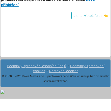
přihlášení
.
Jít na MotoLife
.cz
👈
Podmínky zpracování osobních údajů
•
Podmínky zpracování
cookies
•
Nastavení cookies
© 2008 - 2026 Bikes Media s.r.o. - publikování nebo šíření obsahu je bez písemného
souhlasu zakázáno.