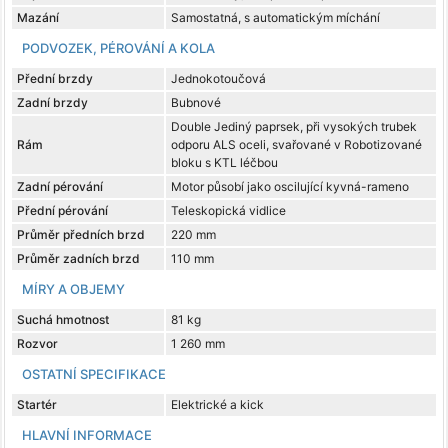
Mazání
Samostatná, s automatickým míchání
PODVOZEK, PÉROVÁNÍ A KOLA
Přední brzdy
Jednokotoučová
Zadní brzdy
Bubnové
Double Jediný paprsek, při vysokých trubek
Rám
odporu ALS oceli, svařované v Robotizované
bloku s KTL léčbou
Zadní pérování
Motor působí jako oscilující kyvná-rameno
Přední pérování
Teleskopická vidlice
Průměr předních brzd
220 mm
Průměr zadních brzd
110 mm
MÍRY A OBJEMY
Suchá hmotnost
81 kg
Rozvor
1 260 mm
OSTATNÍ SPECIFIKACE
Startér
Elektrické a kick
HLAVNÍ INFORMACE