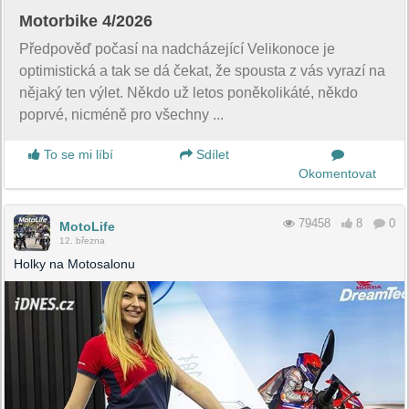
Motorbike 4/2026
Předpověď počasí na nadcházející Velikonoce je
optimistická a tak se dá čekat, že spousta z vás vyrazí na
nějaký ten výlet. Někdo už letos poněkolikáté, někdo
poprvé, nicméně pro všechny ...
To se mi líbí
Sdílet
Okomentovat
79458
8
0
MotoLife
12. března
Holky na Motosalonu