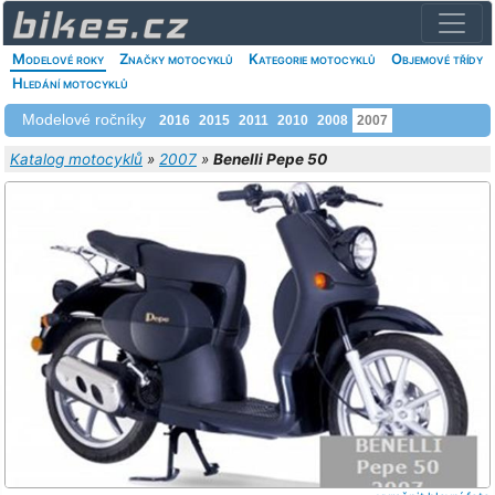
Modelové roky
Značky motocyklů
Kategorie motocyklů
Objemové třídy
Hledání motocyklů
Modelové ročníky
2016
2015
2011
2010
2008
2007
Katalog motocyklů
»
2007
»
Benelli Pepe 50