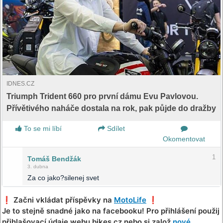
IDNES.CZ
Triumph Trident 660 pro první dámu Evu Pavlovou.
Přívětivého naháče dostala na rok, pak půjde do dražby
To se mi líbí
Sdílet
Okomentovat
1
Tomáš Bendžák
3. dubna
Za co jako?silenej svet
❗️ Začni vkládat příspěvky na
MotoLife
❗️
Je to stejně snadné jako na facebooku! Pro přihlášení použij
přihlašovací údaje webu bikes.cz nebo si založ
nové