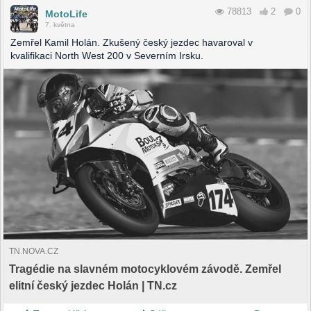
78813
2
0
MotoLife
7. května
Zemřel Kamil Holán. Zkušený český jezdec havaroval v
kvalifikaci North West 200 v Severním Irsku.
TN.NOVA.CZ
Tragédie na slavném motocyklovém závodě. Zemřel
elitní český jezdec Holán | TN.cz