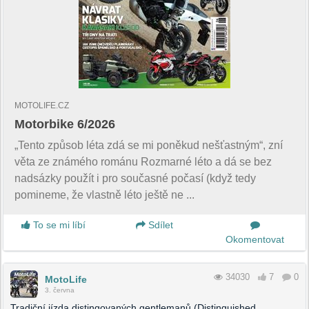
MOTOLIFE.CZ
Motorbike 6/2026
„Tento způsob léta zdá se mi poněkud nešťastným“, zní
věta ze známého románu Rozmarné léto a dá se bez
nadsázky použít i pro současné počasí (když tedy
pomineme, že vlastně léto ještě ne ...
To se mi líbí
Sdílet
Okomentovat
34030
7
0
MotoLife
3. června
Tradiční jízda distingovaných gentlemanů (Distinguished