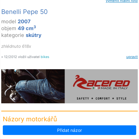
vyměnit hlavní foto
Benelli Pepe 50
model
2007
3
objem
49 cm
kategorie
skútry
zhlédnuto 618x
» 12/2012 vložil uživatel
bikes
upravit
Názory motorkářů
Přidat názor