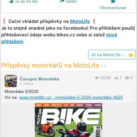
To se mi líbí
Sdílet
Okomentovat
❗️ Začni vkládat příspěvky na
MotoLife
❗️
Je to stejně snadné jako na facebooku! Pro přihlášení použij
přihlašovací údaje webu bikes.cz nebo si založ
nové
přihlášení
.
Jít na MotoLife
.cz
👈
Příspěvky motorkářů na MotoLife
.cz
52148
3
0
Časopis Motorbike
2. května
Motorbike 5/2026
Víc na
www.motolife.cz/.../motorbike-5-2026-motorbike-4625