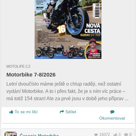
MOTOLIFE.CZ
Motorbike 7-8/2026
Letní dvoučíslo máme ještě o chlup raději, než ostatní
vydání Motorbike. A to i přes fakt, že je s ním víc práce –
má totiž 154 stran! Ale za prvé jsou v době jeho příprav ...
To se mi líbí
Sdílet
Okomentovat
19372
3
0
Časopis Motorbike