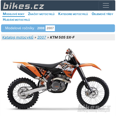
Modelové roky
Značky motocyklů
Kategorie motocyklů
Objemové třídy
Hledání motocyklů
Modelové ročníky
2008
2007
Katalog motocyklů
»
2007
»
KTM 505 SX-F