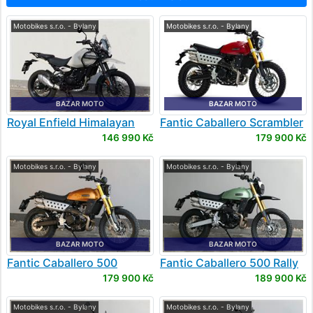
Motobikes s.r.o. - Bylany
Motobikes s.r.o. - Bylany
BAZAR MOTO
BAZAR MOTO
Royal Enfield
Himalayan
Fantic
Caballero Scrambler
450
500
146 990 Kč
179 900 Kč
Motobikes s.r.o. - Bylany
Motobikes s.r.o. - Bylany
BAZAR MOTO
BAZAR MOTO
Fantic
Caballero 500
Fantic
Caballero 500 Rally
Explorer
179 900 Kč
189 900 Kč
Motobikes s.r.o. - Bylany
Motobikes s.r.o. - Bylany