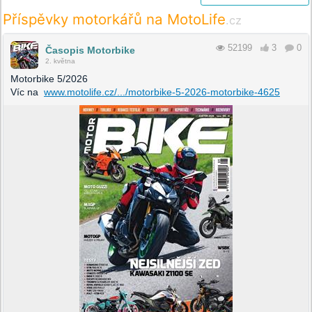
Příspěvky motorkářů na MotoLife
.cz
52199
3
0
Časopis Motorbike
2. května
Motorbike 5/2026
Víc na
www.motolife.cz/.../motorbike-5-2026-motorbike-4625