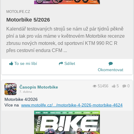
MOTOLIFE.CZ
Motorbike 5/2026
Kalendář testovaných strojů se nám už pár týdnů pěkně
plní a tak pro vás máme v květnovém Motorbike recenze
zbrusu nových motorek, od sportovní KTM 990 RC R
přes cestovní endura CFM ...
To se mi líbí
Sdílet
Okomentovat
51456
5
0
Časopis Motorbike
7. dubna
Motorbike 4/2026
Více na
www.motolife.cz/.../motorbike-4-2026-motorbike-4624