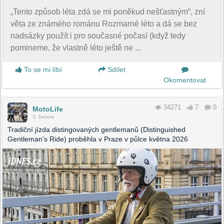
„Tento způsob léta zdá se mi poněkud nešťastným“, zní
věta ze známého románu Rozmarné léto a dá se bez
nadsázky použít i pro současné počasí (když tedy
pomineme, že vlastně léto ještě ne ...
To se mi líbí
Sdílet
Okomentovat
34271
7
0
MotoLife
3. června
Tradiční jízda distingovaných gentlemanů (Distinguished
Gentleman’s Ride) proběhla v Praze v půlce května 2026