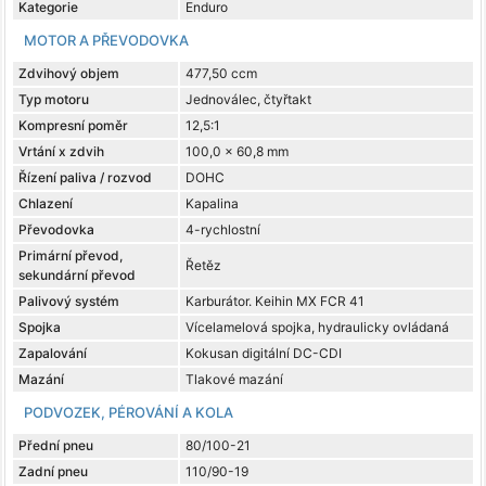
Kategorie
Enduro
MOTOR A PŘEVODOVKA
Zdvihový objem
477,50 ccm
Typ motoru
Jednoválec, čtyřtakt
Kompresní poměr
12,5:1
Vrtání x zdvih
100,0 x 60,8 mm
Řízení paliva / rozvod
DOHC
Chlazení
Kapalina
Převodovka
4-rychlostní
Primární převod,
Řetěz
sekundární převod
Palivový systém
Karburátor. Keihin MX FCR 41
Spojka
Vícelamelová spojka, hydraulicky ovládaná
Zapalování
Kokusan digitální DC-CDI
Mazání
Tlakové mazání
PODVOZEK, PÉROVÁNÍ A KOLA
Přední pneu
80/100-21
Zadní pneu
110/90-19