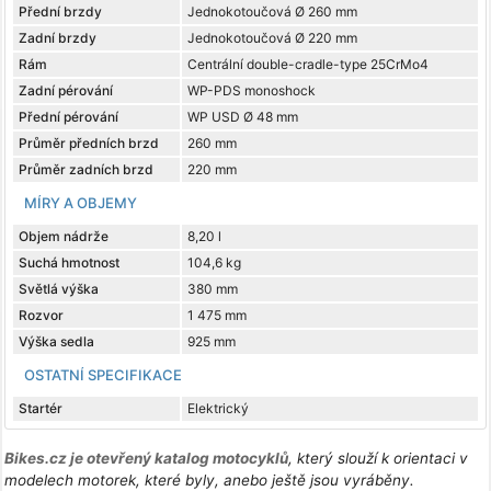
Přední brzdy
Jednokotoučová Ø 260 mm
Zadní brzdy
Jednokotoučová Ø 220 mm
Rám
Centrální double-cradle-type 25CrMo4
Zadní pérování
WP-PDS monoshock
Přední pérování
WP USD Ø 48 mm
Průměr předních brzd
260 mm
Průměr zadních brzd
220 mm
MÍRY A OBJEMY
Objem nádrže
8,20 l
Suchá hmotnost
104,6 kg
Světlá výška
380 mm
Rozvor
1 475 mm
Výška sedla
925 mm
OSTATNÍ SPECIFIKACE
Startér
Elektrický
Bikes.cz je otevřený katalog motocyklů
, který slouží k orientaci v
modelech motorek, které byly, anebo ještě jsou vyráběny.