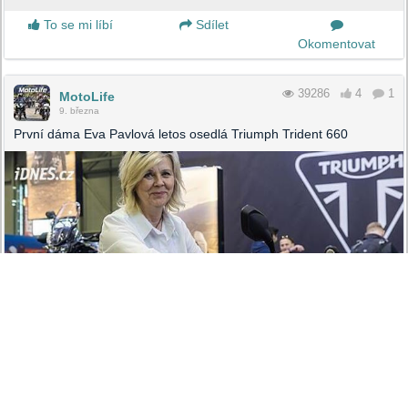
To se mi líbí
Sdílet
Okomentovat
39286
4
1
MotoLife
9. března
První dáma Eva Pavlová letos osedlá Triumph Trident 660
IDNES.CZ