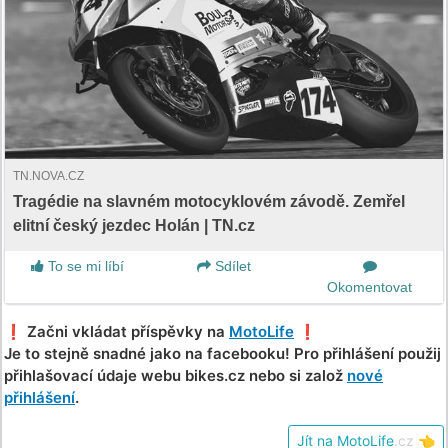
TN.NOVA.CZ
Tragédie na slavném motocyklovém závodě. Zemřel
elitní český jezdec Holán | TN.cz
To se mi líbí
Sdílet
Okomentovat
❗️ Začni vkládat příspěvky na
MotoLife
❗️
Je to stejně snadné jako na facebooku! Pro přihlášení použij
přihlašovací údaje webu bikes.cz nebo si založ
nové
přihlášení
.
Jít na MotoLife
.cz
👈