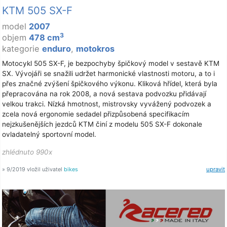
KTM 505 SX-F
model
2007
3
objem
478 cm
kategorie
enduro
,
motokros
Motocykl 505 SX-F, je bezpochyby špičkový model v sestavě KTM
SX. Vývojáři se snažili udržet harmonické vlastnosti motoru, a to i
přes značné zvýšení špičkového výkonu. Kliková hřídel, která byla
přepracována na rok 2008, a nová sestava podvozku přidávají
velkou trakci. Nízká hmotnost, mistrovsky vyvážený podvozek a
zcela nová ergonomie sedadel přizpůsobená specifikacím
nejzkušenějších jezdců KTM činí z modelu 505 SX-F dokonale
ovladatelný sportovní model.
zhlédnuto 990x
» 9/2019 vložil uživatel
bikes
upravit