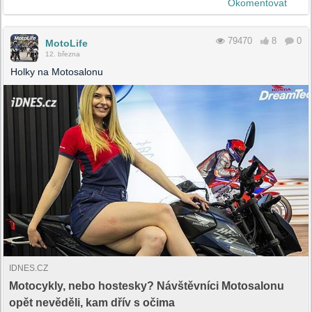
Okomentovat
79470
8
0
MotoLife
12. března
Holky na Motosalonu
IDNES.CZ
Motocykly, nebo hostesky? Návštěvníci Motosalonu
opět nevěděli, kam dřív s očima