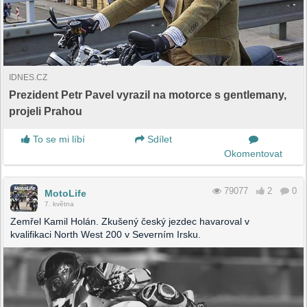
IDNES.CZ
Prezident Petr Pavel vyrazil na motorce s gentlemany,
projeli Prahou
To se mi líbí
Sdílet
Okomentovat
79077
2
0
MotoLife
7. května
Zemřel Kamil Holán. Zkušený český jezdec havaroval v
kvalifikaci North West 200 v Severním Irsku.