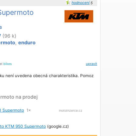
hodnocení
5
Supermoto
3
W
(96 k)
ermoto
,
enduro
tel
bikes
upravit
ku není uvedena obecná charakteristika. Pomoz
moto na prodej
0 Supermoto
1×
motoinzerce.cz
oto KTM 950 Supermoto
(google.cz)