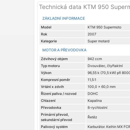
Technická data KTM 950 Super
ZÁKLADNÍ INFORMACE
Model
KTM 950 Supermoto
Rok
2007
Kategorie
Super motard
MOTOR A PŘEVODOVKA
Zdvihový objem
942 ccm
Typ motoru
Dvouválec, čtyřtaktní
Výkon
96,55 k (70,5 kW) při 800
Kompresní poměr
11,5:1
Vrtání x zdvih
100,0 x 60,0 mm
Řízení paliva / rozvod
DOHC
Chlazení
Kapalina
Převodovka
6-rychlostní
Primární převod,
Řetěz
sekundární převod
Palivový systém
Karburátor. Keihin MX FC