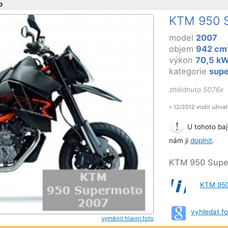
o
KTM 950 
model
2007
objem
942 cm
výkon
70,5 k
kategorie
sup
zhlédnuto 5076x
» 12/2012 vložil uživa
U tohoto baj
nám ji
doplnit
.
KTM 950 Super
KTM 95
vyhledat f
vyměnit hlavní foto