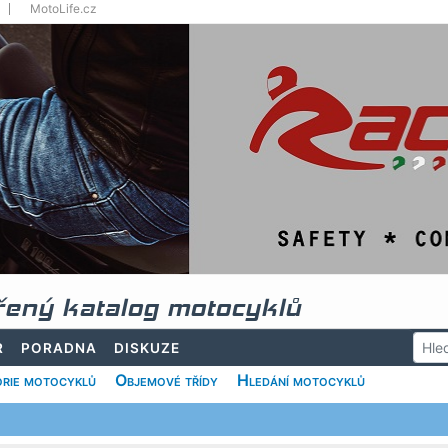
MotoLife.cz
řený katalog motocyklů
R
PORADNA
DISKUZE
rie motocyklů
Objemové třídy
Hledání motocyklů