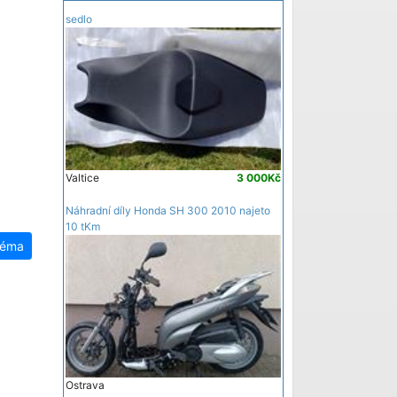
sedlo
Valtice
3 000Kč
Náhradní díly Honda SH 300 2010 najeto
10 tKm
téma
Ostrava