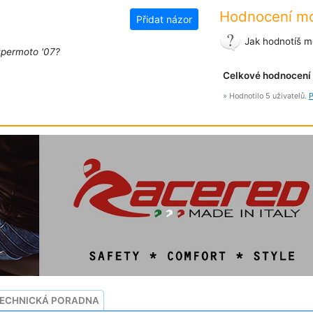
Hodnocení mo
Přidat názor
Jak hodnotíš m
upermoto '07?
Celkové hodnocení
» Hodnotilo 5 uživatelů.
P
ECHNICKÁ PORADNA