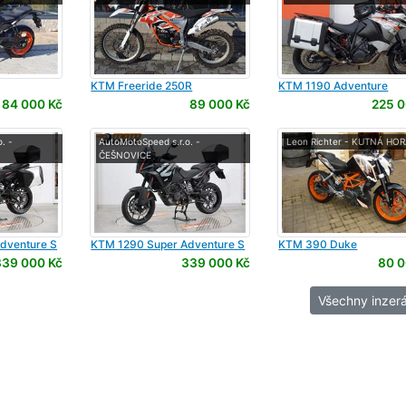
KTM
Freeride 250R
KTM
1190 Adventure
184 000 Kč
89 000 Kč
225 0
. -
AutoMotoSpeed s.r.o. -
Leon Richter - KUTNÁ HO
ČEŠNOVICE
dventure S
KTM
1290 Super Adventure S
KTM
390 Duke
339 000 Kč
339 000 Kč
80 0
Všechny inzerá