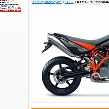
Katalog motocyklů
»
2007
»
KTM 950 Supermot