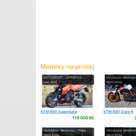
Motorky na prodej
MOTOSPORT - JIČÍNĚVES -
Motobazar Westmoto
(okr.Jičín)
Horní Bříza
KTM
990 Superduke
KTM
890 Duke R
119 000 Kč
Motobazar Westmoto - Plzeň -
Motobazar Westmoto
Horní Bříza
Horní Bříza