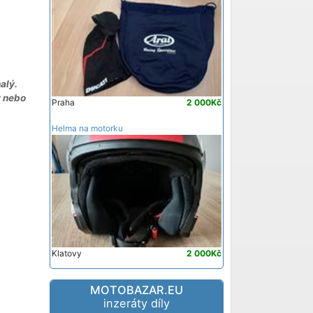
alý.
y nebo
Praha
2 000Kč
Helma na motorku
Klatovy
2 000Kč
MOTOBAZAR.EU
inzeráty díly