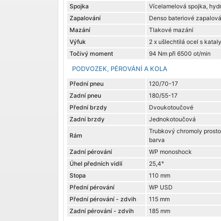
Spojka
Vícelamelová spojka, hyd
Zapalování
Denso bateriové zapalová
Mazání
Tlakové mazání
Výfuk
2 x ušlechtilá ocel s kata
Točivý moment
94 Nm při 6500 ot/min
PODVOZEK, PÉROVÁNÍ A KOLA
Přední pneu
120/70-17
Zadní pneu
180/55-17
Přední brzdy
Dvoukotoučové
Zadní brzdy
Jednokotoučová
Trubkový chromoly prosto
Rám
barva
Zadní pérování
WP monoshock
Úhel předních vidlí
25,4°
Stopa
110 mm
Přední pérování
WP USD
Přední pérování - zdvih
115 mm
Zadní pérování - zdvih
185 mm