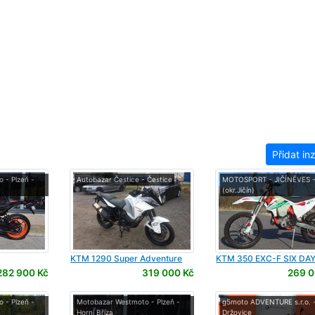
Přidat in
 - Plzeň -
Autobazar Čestice - Čestice
MOTOSPORT - JIČÍNĚVES 
(okr.Jičín)
KTM
1290 Super Adventure
KTM
350 EXC-F SIX DA
282 900 Kč
319 000 Kč
269 0
 - Plzeň -
Motobazar Westmoto - Plzeň -
g5moto ADVENTURE s.r.o. 
Horní Bříza
Držovice