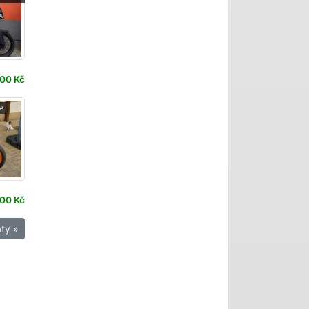
00 Kč
RA
00 Kč
ty »