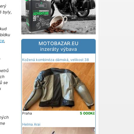
terý
é byly,
kud
abídku
ce
,
MOTOBAZAR.EU
inzeráty výbava
!
Kožená kombinéza dámská, velikost 38
metrů
ich
ů se
u
m
Praha
5 000Kč
iných
áme
Helma Arai