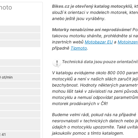
moto
Bikes.cz je otevřený katalog motocyklů
, k
slouží k orientaci v modelech motorek, kter
anebo ještě jsou vyráběny.
Motorky nenabízíme ani neprodáváme!
Po
takovou motorku sháníte, prohlédněte si n
inzertních webů
Motobazar EU
a
Motoinzer
případně
Tipmoto
.
Technická data jsou pouze orientační
V katalogu evidujeme okolo 800 000 para
0 ot/min
motocyklů a není v našich silách zaručit jej
bezchybnost. Hodnoty některých parametr
mohou lišit také v závislosti na zemi původ
motocyklu a nemusí odpovídat parametrů
motorek prodávaných v ČR!
Budeme velmi rádi, pokud nás na případné
nesrovnalosti v technických datech nebo j
údajích o motocyklu upozorníte. Také uvít
jakoukoliv pomoc s tímto katalogem.
R 41