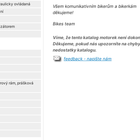
raulicky ovládaná
Všem komunikativním bikerům a bikerkám
ní
děkujeme!
Bikes team
lyzátorem
Víme, že tento katalog motorek není dokon
Děkujeme, pokud nás upozorníte na chyb
nedostatky katalogu.
feedback - napište nám
rový rám, prášková