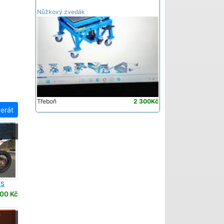
Nůžkový zvedák
Třeboň
2 300Kč
zerát
-
YS
00 Kč
-