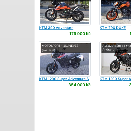
KTM
390 Adventure
KTM
790 DUKE
179 900 Kč
MOTOSPORT - JIČÍNĚVES -
AutoMotoSpeed s.r.o
(okr.Jičín)
ČEŠNOVICE
KTM
1290 Super Adventure S
KTM
1290 Super A
354 000 Kč