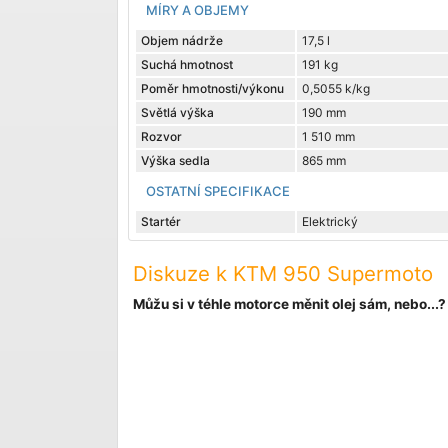
MÍRY A OBJEMY
Objem nádrže
17,5 l
Suchá hmotnost
191 kg
Poměr hmotnosti/výkonu
0,5055 k/kg
Světlá výška
190 mm
Rozvor
1 510 mm
Výška sedla
865 mm
OSTATNÍ SPECIFIKACE
Startér
Elektrický
Diskuze k KTM 950 Supermoto
Můžu si v téhle motorce měnit olej sám, nebo...?