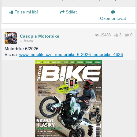
To se mi líbí
Sdílet
Okomentovat
19483
3
0
Časopis Motorbike
3. června
Motorbike 6/2026
Víc na
www.motolife.cz/.../motorbike-6-2026-motorbike-4626