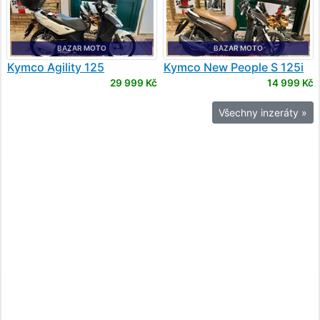
BAZAR MOTO
BAZAR MOTO
Kymco
Agility 125
Kymco
New People S 125i
ABS
29 999 Kč
14 999 Kč
Všechny inzeráty »