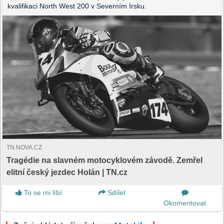
kvalifikaci North West 200 v Severním Irsku.
TN.NOVA.CZ
Tragédie na slavném motocyklovém závodě. Zemřel
elitní český jezdec Holán | TN.cz
To se mi líbí
Sdílet
Okomentovat