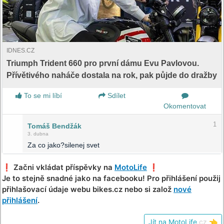
IDNES.CZ
Triumph Trident 660 pro první dámu Evu Pavlovou.
Přívětivého naháče dostala na rok, pak půjde do dražby
To se mi líbí
Sdílet
Okomentovat
1
Tomáš Bendžák
3. dubna
Za co jako?silenej svet
❗️ Začni vkládat příspěvky na
MotoLife
❗️
Je to stejně snadné jako na facebooku! Pro přihlášení použij
přihlašovací údaje webu bikes.cz nebo si založ
nové
přihlášení
.
Jít na MotoLife
.cz
👈