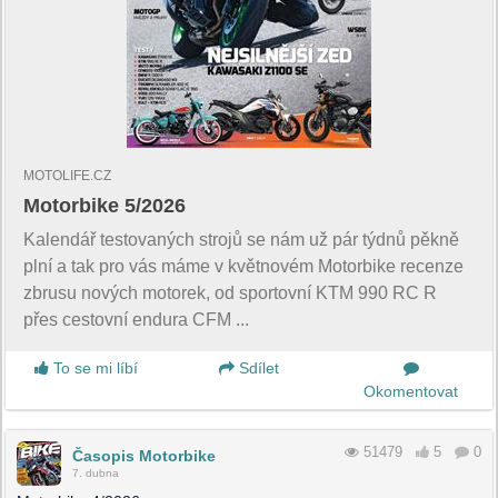
MOTOLIFE.CZ
Motorbike 5/2026
Kalendář testovaných strojů se nám už pár týdnů pěkně
plní a tak pro vás máme v květnovém Motorbike recenze
zbrusu nových motorek, od sportovní KTM 990 RC R
přes cestovní endura CFM ...
To se mi líbí
Sdílet
Okomentovat
51479
5
0
Časopis Motorbike
7. dubna