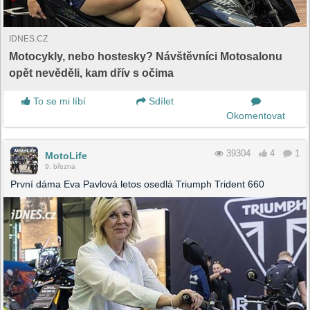
IDNES.CZ
Motocykly, nebo hostesky? Návštěvníci Motosalonu
opět nevěděli, kam dřív s očima
To se mi líbí
Sdílet
Okomentovat
39304
4
1
MotoLife
9. března
První dáma Eva Pavlová letos osedlá Triumph Trident 660