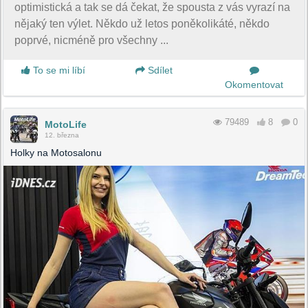
optimistická a tak se dá čekat, že spousta z vás vyrazí na
nějaký ten výlet. Někdo už letos poněkolikáté, někdo
poprvé, nicméně pro všechny ...
To se mi líbí
Sdílet
Okomentovat
79489
8
0
MotoLife
12. března
Holky na Motosalonu