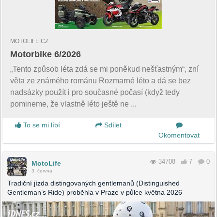
MOTOLIFE.CZ
Motorbike 6/2026
„Tento způsob léta zdá se mi poněkud nešťastným“, zní
věta ze známého románu Rozmarné léto a dá se bez
nadsázky použít i pro současné počasí (když tedy
pomineme, že vlastně léto ještě ne ...
To se mi líbí
Sdílet
Okomentovat
34708
7
0
MotoLife
3. června
Tradiční jízda distingovaných gentlemanů (Distinguished
Gentleman’s Ride) proběhla v Praze v půlce května 2026