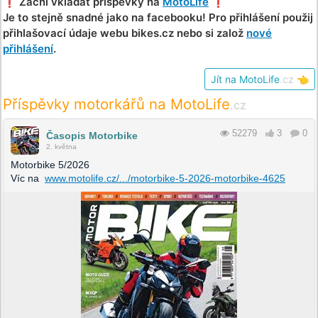
❗️ Začni vkládat příspěvky na
MotoLife
❗️
Je to stejně snadné jako na facebooku! Pro přihlášení použij
přihlašovací údaje webu bikes.cz nebo si založ
nové
přihlášení
.
Jít na MotoLife
.cz
👈
Příspěvky motorkářů na MotoLife
.cz
52279
3
0
Časopis Motorbike
2. května
Motorbike 5/2026
Víc na
www.motolife.cz/.../motorbike-5-2026-motorbike-4625