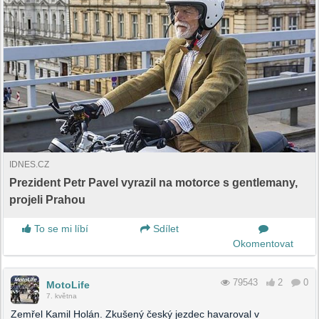
IDNES.CZ
Prezident Petr Pavel vyrazil na motorce s gentlemany,
projeli Prahou
To se mi líbí
Sdílet
Okomentovat
79543
2
0
MotoLife
7. května
Zemřel Kamil Holán. Zkušený český jezdec havaroval v