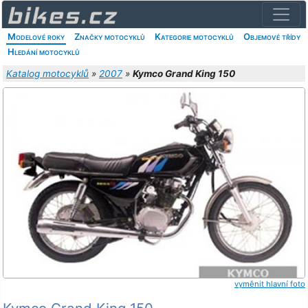
Modelové roky
Značky motocyklů
Kategorie motocyklů
Objemové třídy
Hledání motocyklů
Katalog motocyklů
»
2007
»
Kymco Grand King 150
vyměnit hlavní foto