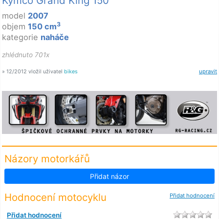
Kymco Grand King 150
model
2007
3
objem
150 cm
kategorie
naháče
zhlédnuto 701x
» 12/2012 vložil uživatel
bikes
upravit
Názory motorkářů
Přidat názor
Hodnocení motocyklu
Přidat hodnocení
Přidat hodnocení