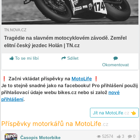
TN.NOVA.CZ
Tragédie na slavném motocyklovém závodě. Zemřel
elitní český jezdec Holán | TN.cz
To se mi líbí
Sdílet
Okomentovat
❗️ Začni vkládat příspěvky na
MotoLife
❗️
Je to stejně snadné jako na facebooku! Pro přihlášení použij
přihlašovací údaje webu bikes.cz nebo si založ
nové
přihlášení
.
Jít na MotoLife
.cz
👈
Příspěvky motorkářů na MotoLife
.cz
52574
3
0
Časopis Motorbike