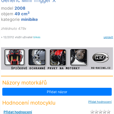
Generic Mini Trigger X
model
2008
3
objem
49 cm
kategorie
minibike
zhlédnuto 479x
» 12/2012 vložil uživatel
bikes
upravit
Názory motorkářů
Přidat názor
Hodnocení motocyklu
Přidat hodnocení
Přidat hodnocení