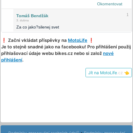
Okomentovat
1
Tomáš Bendžák
3. dubna
Za co jako?silenej svet
❗️ Začni vkládat příspěvky na
MotoLife
❗️
Je to stejně snadné jako na facebooku! Pro přihlášení použij
přihlašovací údaje webu bikes.cz nebo si založ
nové
přihlášení
.
Jít na MotoLife
.cz
👈