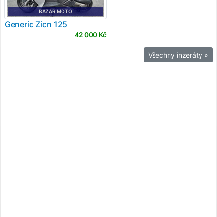
BAZAR MOTO
Generic
Zion 125
42 000 Kč
Všechny inzeráty »