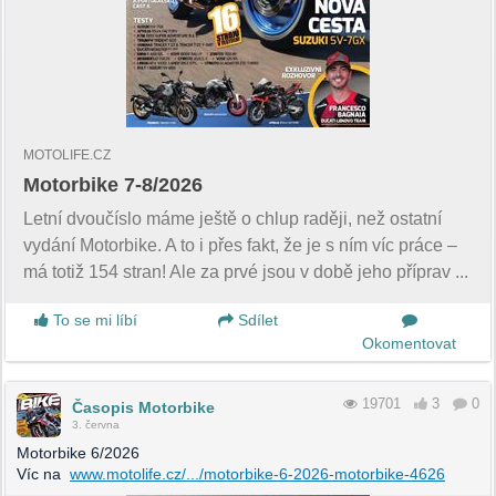
MOTOLIFE.CZ
Motorbike 7-8/2026
Letní dvoučíslo máme ještě o chlup raději, než ostatní
vydání Motorbike. A to i přes fakt, že je s ním víc práce –
má totiž 154 stran! Ale za prvé jsou v době jeho příprav ...
To se mi líbí
Sdílet
Okomentovat
19701
3
0
Časopis Motorbike
3. června
Motorbike 6/2026
Víc na
www.motolife.cz/.../motorbike-6-2026-motorbike-4626