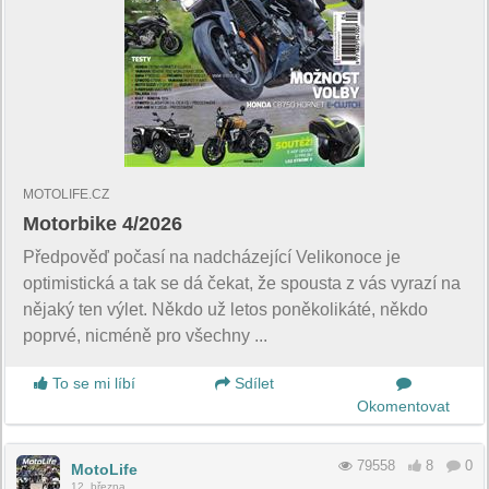
MOTOLIFE.CZ
Motorbike 4/2026
Předpověď počasí na nadcházející Velikonoce je
optimistická a tak se dá čekat, že spousta z vás vyrazí na
nějaký ten výlet. Někdo už letos poněkolikáté, někdo
poprvé, nicméně pro všechny ...
To se mi líbí
Sdílet
Okomentovat
79558
8
0
MotoLife
12. března