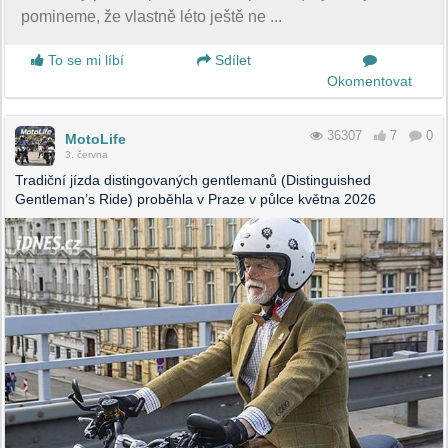
pomineme, že vlastně léto ještě ne ...
To se mi líbí
Sdílet
Okomentovat
36307
7
0
MotoLife
3. června
Tradiční jízda distingovaných gentlemanů (Distinguished
Gentleman’s Ride) proběhla v Praze v půlce května 2026