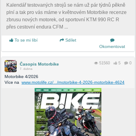
Kalendář testovaných strojů se nám už pár týdnů pěkně
plní a tak pro vás máme v květnovém Motorbike recenze
zbrusu nových motorek, od sportovní KTM 990 RC R
přes cestovní endura CFM ...
To se mi líbí
Sdílet
Okomentovat
51560
5
0
Časopis Motorbike
7. dubna
Motorbike 4/2026
Více na
www.motolife.cz/.../motorbike-4-2026-motorbike-4624