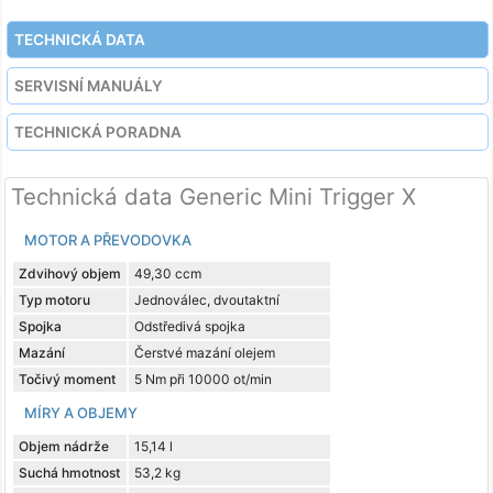
TECHNICKÁ DATA
SERVISNÍ MANUÁLY
TECHNICKÁ PORADNA
Technická data Generic Mini Trigger X
MOTOR A PŘEVODOVKA
Zdvihový objem
49,30 ccm
Typ motoru
Jednoválec, dvoutaktní
Spojka
Odstředivá spojka
Mazání
Čerstvé mazání olejem
Točivý moment
5 Nm při 10000 ot/min
MÍRY A OBJEMY
Objem nádrže
15,14 l
Suchá hmotnost
53,2 kg