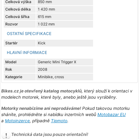
Celková výška
850 mm
Celková délka
1 420 mm
Celková šířka
615 mm
Rozvor
1 022 mm
OSTATNÍ SPECIFIKACE
Startér
Kick
HLAVNÍ INFORMACE
Model
Generic Mini Trigger X
Rok
2008
Kategorie
Minibike, cross
Bikes.cz je otevřený katalog motocyklů
, který slouží k orientaci v
modelech motorek, které byly, anebo ještě jsou vyráběny.
Motorky nenabízíme ani neprodáváme!
Pokud takovou motorku
sháníte, prohlédněte si nabídku inzertních webů
Motobazar EU
a
Motoinzerce
, případně
Tipmoto
.
Technická data jsou pouze orientační!