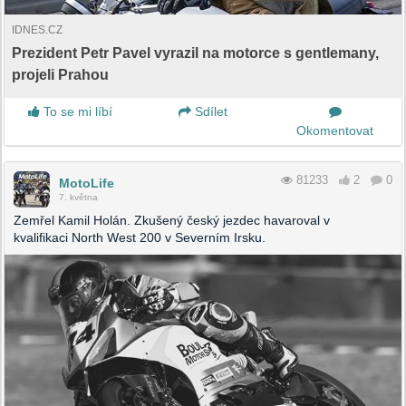
IDNES.CZ
Prezident Petr Pavel vyrazil na motorce s gentlemany,
projeli Prahou
To se mi líbí
Sdílet
Okomentovat
81233
2
0
MotoLife
7. května
Zemřel Kamil Holán. Zkušený český jezdec havaroval v
kvalifikaci North West 200 v Severním Irsku.