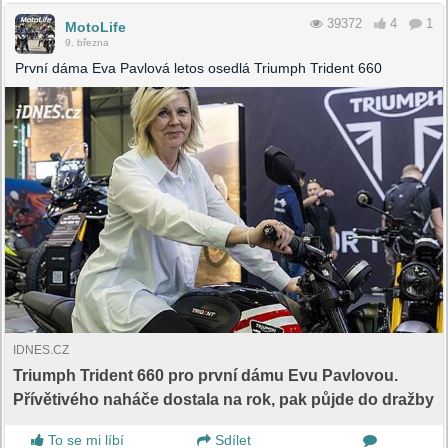
39372
4
1
MotoLife
9. března
První dáma Eva Pavlová letos osedlá Triumph Trident 660
IDNES.CZ
Triumph Trident 660 pro první dámu Evu Pavlovou.
Přívětivého naháče dostala na rok, pak půjde do dražby
To se mi líbí
Sdílet