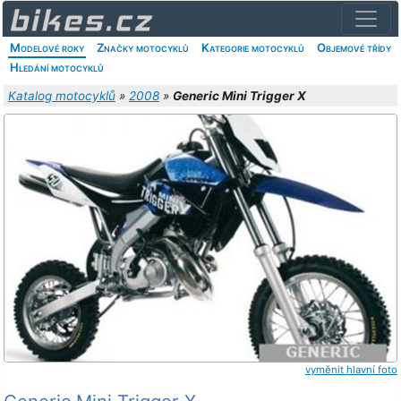
Modelové roky
Značky motocyklů
Kategorie motocyklů
Objemové třídy
Hledání motocyklů
Katalog motocyklů
»
2008
»
Generic Mini Trigger X
vyměnit hlavní foto