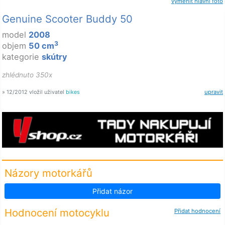
vyměnit hlavní foto
Genuine Scooter Buddy 50
model
2008
3
objem
50 cm
kategorie
skútry
zhlédnuto 350x
» 12/2012 vložil uživatel
bikes
upravit
Názory motorkářů
Přidat názor
Hodnocení motocyklu
Přidat hodnocení