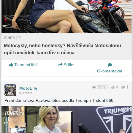
IDNES.CZ
Motocykly, nebo hostesky? Návštěvníci Motosalonu
opět nevěděli, kam dřív s očima
To se mi líbí
Sdílet
Okomentovat
39395
4
1
MotoLife
9. března
První dáma Eva Pavlová letos osedlá Triumph Trident 660