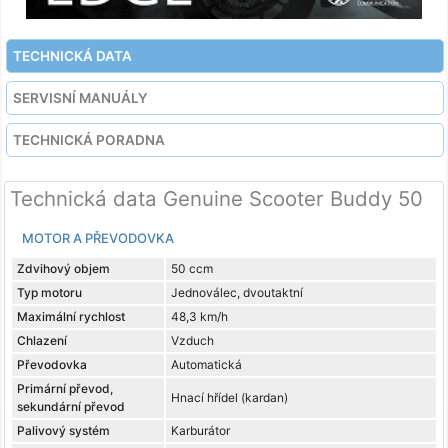
TECHNICKÁ DATA
SERVISNÍ MANUÁLY
TECHNICKÁ PORADNA
Technická data Genuine Scooter Buddy 50
MOTOR A PŘEVODOVKA
Zdvihový objem
50 ccm
Typ motoru
Jednoválec, dvoutaktní
Maximální rychlost
48,3 km/h
Chlazení
Vzduch
Převodovka
Automatická
Primární převod,
Hnací hřídel (kardan)
sekundární převod
Palivový systém
Karburátor