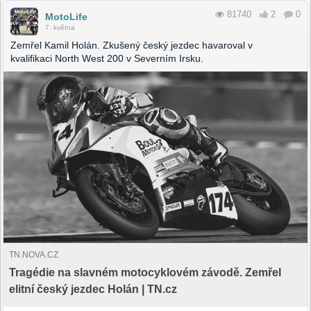
81740
2
0
MotoLife
7. května
Zemřel Kamil Holán. Zkušený český jezdec havaroval v
kvalifikaci North West 200 v Severním Irsku.
TN.NOVA.CZ
Tragédie na slavném motocyklovém závodě. Zemřel
elitní český jezdec Holán | TN.cz