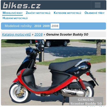
Modelové roky
Značky motocyklů
Kategorie motocyklů
Objemové třídy
Hledání motocyklů
Modelové ročníky
2010
2009
2008
Katalog motocyklů
»
2008
»
Genuine Scooter Buddy 50