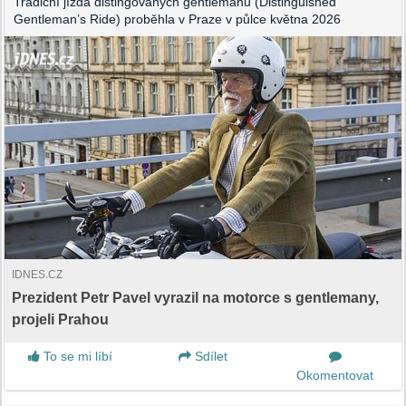
Tradiční jízda distingovaných gentlemanů (Distinguished
Gentleman’s Ride) proběhla v Praze v půlce května 2026
IDNES.CZ
Prezident Petr Pavel vyrazil na motorce s gentlemany,
projeli Prahou
To se mi líbí
Sdílet
Okomentovat