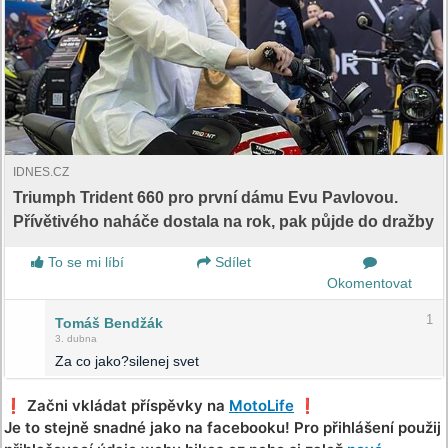
IDNES.CZ
Triumph Trident 660 pro první dámu Evu Pavlovou.
Přívětivého naháče dostala na rok, pak půjde do dražby
To se mi líbí
Sdílet
Okomentovat
1
Tomáš Bendžák
3. dubna
Za co jako?silenej svet
❗️ Začni vkládat příspěvky na
MotoLife
❗️
Je to stejně snadné jako na facebooku! Pro přihlášení použij