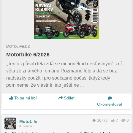
MOTOLIFE.CZ
Motorbike 6/2026
„Tento způsob léta zdá se mi poněkud nešťastným“, zní
věta ze známého románu Rozmarné léto a dá se bez
nadsázky použít i pro současné počasí (když tedy
pomineme, že vlastně léto ještě ne ...
To se mi líbí
Sdílet
Okomentovat
36773
7
0
MotoLife
3. června