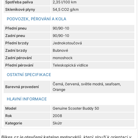
Spotřeba paliva
2,35 l/100 km
Skleníkové plyny
54,5 CO2 g/km
PODVOZEK, PÉROVÁNÍ A KOLA
Přední pneu
90/90-10
Zadní pneu
90/90-10
Přední brzdy
Jednokotoučová
Zadní brzdy
Bubnové
Zadní pérování
monoshock
Přední pérování
Teleskopická vidlice
OSTATNÍ SPECIFIKACE
Černá, červená, světle modrá, seafoam,
Barevná provedení
Orange
HLAVNÍ INFORMACE
Model
Genuine Scooter Buddy 50
Rok
2008
Kategorie
Skútr
Bikes.cz je otevřený katalog motocyklů
, který slouží k orientaci v