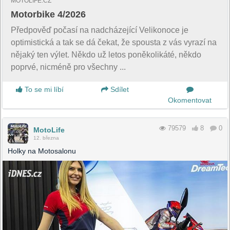
MOTOLIFE.CZ
Motorbike 4/2026
Předpověď počasí na nadcházející Velikonoce je
optimistická a tak se dá čekat, že spousta z vás vyrazí na
nějaký ten výlet. Někdo už letos poněkolikáté, někdo
poprvé, nicméně pro všechny ...
To se mi líbí
Sdílet
Okomentovat
79579
8
0
MotoLife
12. března
Holky na Motosalonu