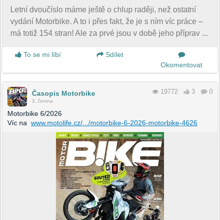
Letní dvoučíslo máme ještě o chlup raději, než ostatní
vydání Motorbike. A to i přes fakt, že je s ním víc práce –
má totiž 154 stran! Ale za prvé jsou v době jeho příprav ...
To se mi líbí
Sdílet
Okomentovat
19772
3
0
Časopis Motorbike
3. června
Motorbike 6/2026
Víc na
www.motolife.cz/.../motorbike-6-2026-motorbike-4626