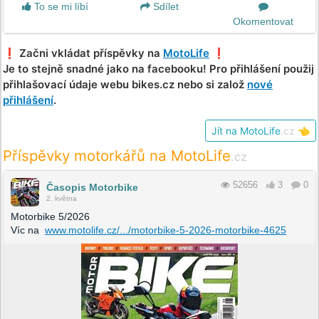
To se mi líbí
Sdílet
Okomentovat
❗️ Začni vkládat příspěvky na
MotoLife
❗️
Je to stejně snadné jako na facebooku! Pro přihlášení použij
přihlašovací údaje webu bikes.cz nebo si založ
nové
přihlášení
.
Jít na MotoLife
.cz
👈
Příspěvky motorkářů na MotoLife
.cz
52656
3
0
Časopis Motorbike
2. května
Motorbike 5/2026
Víc na
www.motolife.cz/.../motorbike-5-2026-motorbike-4625