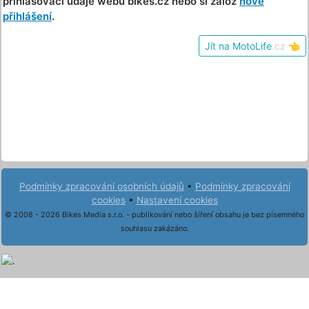
přihlašovací údaje webu bikes.cz nebo si založ
nové
přihlášení
.
Jít na MotoLife
.cz
👈
Podmínky zpracování osobních údajů
•
Podmínky zpracování
cookies
•
Nastavení cookies
© 2008 - 2026 Bikes Media s.r.o. - publikování nebo šíření obsahu je bez písemného
souhlasu zakázáno.