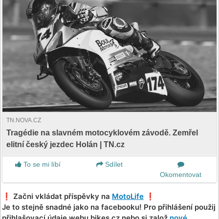
TN.NOVA.CZ
Tragédie na slavném motocyklovém závodě. Zemřel
elitní český jezdec Holán | TN.cz
To se mi líbí
Sdílet
Okomentovat
❗️ Začni vkládat příspěvky na
MotoLife
❗️
Je to stejně snadné jako na facebooku! Pro přihlášení použij
přihlašovací údaje webu bikes.cz nebo si založ
nové