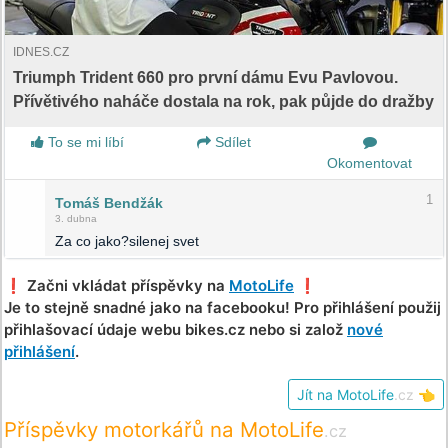
IDNES.CZ
Triumph Trident 660 pro první dámu Evu Pavlovou.
Přívětivého naháče dostala na rok, pak půjde do dražby
To se mi líbí
Sdílet
Okomentovat
1
Tomáš Bendžák
3. dubna
Za co jako?silenej svet
❗️ Začni vkládat příspěvky na
MotoLife
❗️
Je to stejně snadné jako na facebooku! Pro přihlášení použij
přihlašovací údaje webu bikes.cz nebo si založ
nové
přihlášení
.
Jít na MotoLife
.cz
👈
Příspěvky motorkářů na MotoLife
.cz