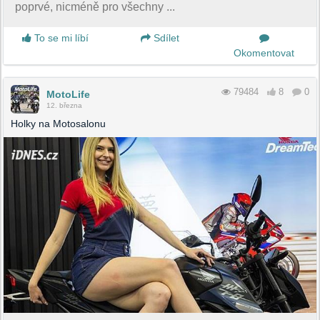
poprvé, nicméně pro všechny ...
To se mi líbí
Sdílet
Okomentovat
79484
8
0
MotoLife
12. března
Holky na Motosalonu