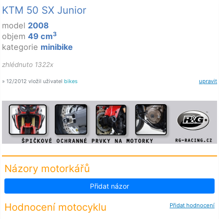
KTM 50 SX Junior
model
2008
3
objem
49 cm
kategorie
minibike
zhlédnuto 1322x
» 12/2012 vložil uživatel
bikes
upravit
Názory motorkářů
Přidat názor
Hodnocení motocyklu
Přidat hodnocení