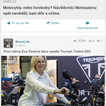
IDNES.CZ
Motocykly, nebo hostesky? Návštěvníci Motosalonu
opět nevěděli, kam dřív s očima
To se mi líbí
Sdílet
Okomentovat
39299
4
1
MotoLife
9. března
První dáma Eva Pavlová letos osedlá Triumph Trident 660