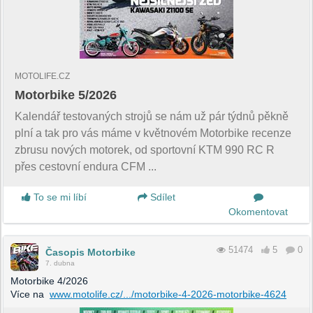
MOTOLIFE.CZ
Motorbike 5/2026
Kalendář testovaných strojů se nám už pár týdnů pěkně
plní a tak pro vás máme v květnovém Motorbike recenze
zbrusu nových motorek, od sportovní KTM 990 RC R
přes cestovní endura CFM ...
To se mi líbí
Sdílet
Okomentovat
51474
5
0
Časopis Motorbike
7. dubna
Motorbike 4/2026
Více na
www.motolife.cz/.../motorbike-4-2026-motorbike-4624