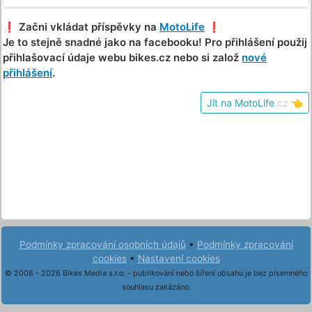
❗️ Začni vkládat příspěvky na
MotoLife
❗️
Je to stejně snadné jako na facebooku! Pro přihlášení použij
přihlašovací údaje webu bikes.cz nebo si založ
nové
přihlášení
.
Jít na MotoLife
.cz
👈
Podmínky zpracování osobních údajů
•
Podmínky zpracování
cookies
•
Nastavení cookies
© 2008 - 2026 Bikes Media s.r.o. - publikování nebo šíření obsahu je bez písemného
souhlasu zakázáno.