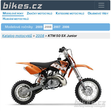
Modelové roky
Značky motocyklů
Kategorie motocyklů
Objemové třídy
Hledání motocyklů
Modelové ročníky
2009
2008
2007
2006
Katalog motocyklů
»
2008
»
KTM 50 SX Junior