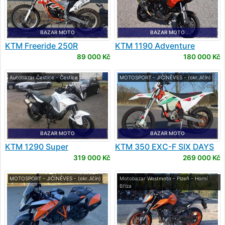
BAZAR MOTO
BAZAR MOTO
KTM
Freeride 250R
KTM
1190 Adventure
89 000 Kč
180 000 Kč
Autobazar Čestice - Čestice
MOTOSPORT - JIČÍNĚVES - (okr.Jičín)
BAZAR MOTO
BAZAR MOTO
KTM
1290 Super
KTM
350 EXC-F SIX DAYS
Adventure
319 000 Kč
269 000 Kč
MOTOSPORT - JIČÍNĚVES - (okr.Jičín)
Motobazar Westmoto - Plzeň - Horní
Bříza