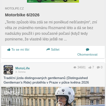
MOTOLIFE.CZ
Motorbike 6/2026
„Tento způsob léta zdá se mi poněkud nešťastným“, zní
věta ze známého románu Rozmarné léto a dá se bez
nadsázky použít i pro současné počasí (když tedy
pomineme, že vlastně léto ještě ne ...
To se mi líbí
Sdílet
Okomentovat
34681
7
0
MotoLife
3. června
Tradiční jízda distingovaných gentlemanů (Distinguished
Gentleman’s Ride) proběhla v Praze v půlce května 2026