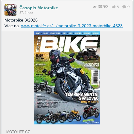
38763
5
0
Časopis Motorbike
27. února
Motorbike 3/2026
Více na
www.motolife.cz/.../motorbike-3-2023-motorbike-4623
MOTOLIFE.CZ