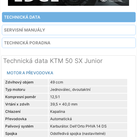
TECHNICKÁ DATA
SERVISNÍ MANUÁLY
TECHNICKÁ PORADNA
Technická data KTM 50 SX Junior
MOTOR A PŘEVODOVKA
Zdvihový objem
49 ccm
Typ motoru
Jednoválec, dvoutaktní
Kompresní poměr
12,5:1
Vrtání x zdvih
39,5 x 40,0 mm
Chlazení
Kapalina
Převodovka
Automatická
Palivový systém
Karburátor. Dell'Orto PHVA 14 DS
Spojka
Odstředivá spojka (nastavitelné)