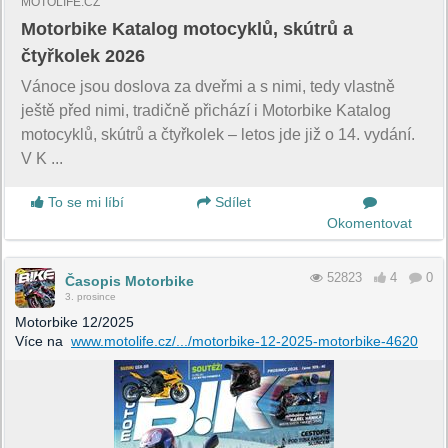
MOTOLIFE.CZ
Motorbike Katalog motocyklů, skútrů a
čtyřkolek 2026
Vánoce jsou doslova za dveřmi a s nimi, tedy vlastně
ještě před nimi, tradičně přichází i Motorbike Katalog
motocyklů, skútrů a čtyřkolek – letos jde již o 14. vydání.
V K ...
To se mi líbí
Sdílet
Okomentovat
52823
4
0
Časopis Motorbike
3. prosince
Motorbike 12/2025
Více na
www.motolife.cz/.../motorbike-12-2025-motorbike-4620