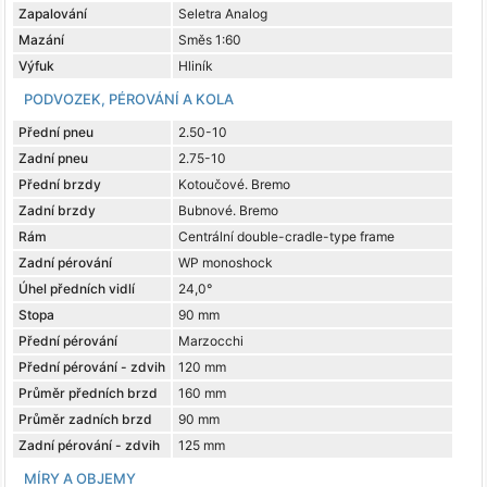
Zapalování
Seletra Analog
Mazání
Směs 1:60
Výfuk
Hliník
PODVOZEK, PÉROVÁNÍ A KOLA
Přední pneu
2.50-10
Zadní pneu
2.75-10
Přední brzdy
Kotoučové. Bremo
Zadní brzdy
Bubnové. Bremo
Rám
Centrální double-cradle-type frame
Zadní pérování
WP monoshock
Úhel předních vidlí
24,0°
Stopa
90 mm
Přední pérování
Marzocchi
Přední pérování - zdvih
120 mm
Průměr předních brzd
160 mm
Průměr zadních brzd
90 mm
Zadní pérování - zdvih
125 mm
MÍRY A OBJEMY