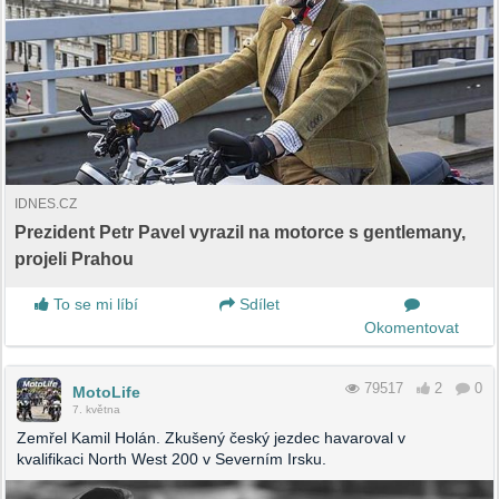
IDNES.CZ
Prezident Petr Pavel vyrazil na motorce s gentlemany,
projeli Prahou
To se mi líbí
Sdílet
Okomentovat
79517
2
0
MotoLife
7. května
Zemřel Kamil Holán. Zkušený český jezdec havaroval v
kvalifikaci North West 200 v Severním Irsku.