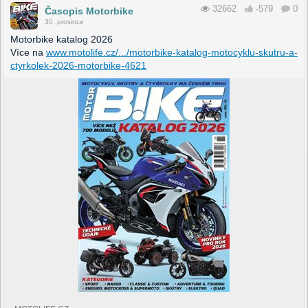
32662
-579
0
Časopis Motorbike
30. prosince
Motorbike katalog 2026
Více na
www.motolife.cz/.../motorbike-katalog-motocyklu-skutru-a-
ctyrkolek-2026-motorbike-4621