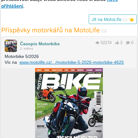
přihlášení
.
Jít na MotoLife
.cz
👈
Příspěvky motorkářů na MotoLife
.cz
52274
3
0
Časopis Motorbike
2. května
Motorbike 5/2026
Víc na
www.motolife.cz/.../motorbike-5-2026-motorbike-4625