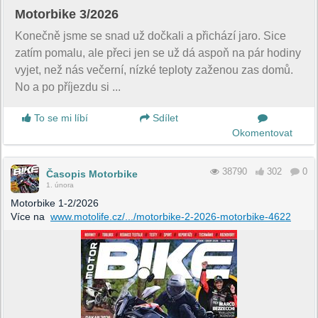
Motorbike 3/2026
Konečně jsme se snad už dočkali a přichází jaro. Sice
zatím pomalu, ale přeci jen se už dá aspoň na pár hodiny
vyjet, než nás večerní, nízké teploty zaženou zas domů.
No a po příjezdu si ...
To se mi líbí
Sdílet
Okomentovat
38790
302
0
Časopis Motorbike
1. února
Motorbike 1-2/2026
Více na
www.motolife.cz/.../motorbike-2-2026-motorbike-4622