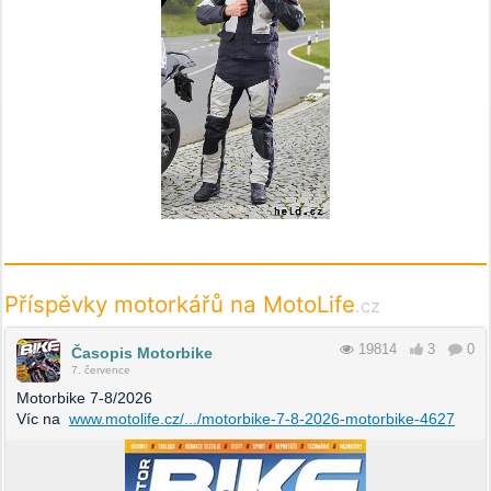
Příspěvky motorkářů na MotoLife
.cz
19814
3
0
Časopis Motorbike
7. července
Motorbike 7-8/2026
Víc na
www.motolife.cz/.../motorbike-7-8-2026-motorbike-4627