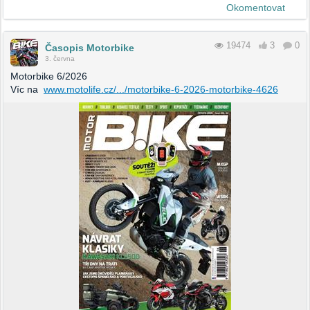
Okomentovat
19474
3
0
Časopis Motorbike
3. června
Motorbike 6/2026
Víc na
www.motolife.cz/.../motorbike-6-2026-motorbike-4626