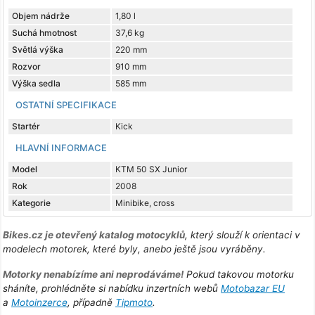
Objem nádrže
1,80 l
Suchá hmotnost
37,6 kg
Světlá výška
220 mm
Rozvor
910 mm
Výška sedla
585 mm
OSTATNÍ SPECIFIKACE
Startér
Kick
HLAVNÍ INFORMACE
Model
KTM 50 SX Junior
Rok
2008
Kategorie
Minibike, cross
Bikes.cz je otevřený katalog motocyklů
, který slouží k orientaci v
modelech motorek, které byly, anebo ještě jsou vyráběny.
Motorky nenabízíme ani neprodáváme!
Pokud takovou motorku
sháníte, prohlédněte si nabídku inzertních webů
Motobazar EU
a
Motoinzerce
, případně
Tipmoto
.