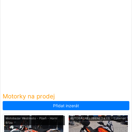
Motorky na prodej
Přidat inzerát
Motobazar Westmoto - Plzeň - Horní
AUTOBAZAR LUBENEC s.r.o. - Lubenec
Bříza