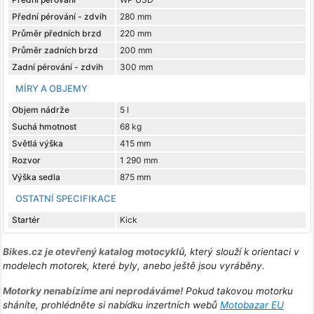
Přední pérování - zdvih
280 mm
Průměr předních brzd
220 mm
Průměr zadních brzd
200 mm
Zadní pérování - zdvih
300 mm
MÍRY A OBJEMY
Objem nádrže
5 l
Suchá hmotnost
68 kg
Světlá výška
415 mm
Rozvor
1 290 mm
Výška sedla
875 mm
OSTATNÍ SPECIFIKACE
Startér
Kick
Bikes.cz je otevřený katalog motocyklů
, který slouží k orientaci v
modelech motorek, které byly, anebo ještě jsou vyráběny.
Motorky nenabízíme ani neprodáváme!
Pokud takovou motorku
sháníte, prohlédněte si nabídku inzertních webů
Motobazar EU