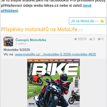
Je to stejně snadné jako na facebooku! Pro přihlášení použij
přihlašovací údaje webu bikes.cz nebo si založ
nové
přihlášení
.
Jít na MotoLife
.cz
👈
Příspěvky motorkářů na MotoLife
.cz
52576
3
0
Časopis Motorbike
2. května
Motorbike 5/2026
Víc na
www.motolife.cz/.../motorbike-5-2026-motorbike-4625