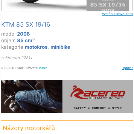
vyměnit hlavní foto
KTM 85 SX 19/16
model
2008
3
objem
85 cm
kategorie
motokros
,
minibike
zhlédnuto 2281x
» 12/2012 vložil uživatel
bikes
upravit
Názory motorkářů