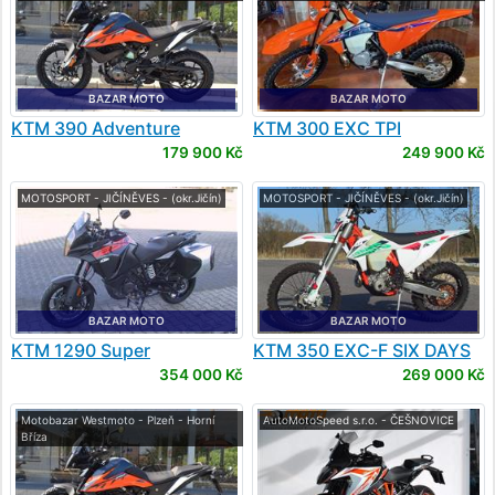
BAZAR MOTO
BAZAR MOTO
KTM
390 Adventure
KTM
300 EXC TPI
179 900 Kč
249 900 Kč
MOTOSPORT - JIČÍNĚVES - (okr.Jičín)
MOTOSPORT - JIČÍNĚVES - (okr.Jičín)
BAZAR MOTO
BAZAR MOTO
KTM
1290 Super
KTM
350 EXC-F SIX DAYS
Adventure S
354 000 Kč
269 000 Kč
Motobazar Westmoto - Plzeň - Horní
AutoMotoSpeed s.r.o. - ČEŠNOVICE
Bříza