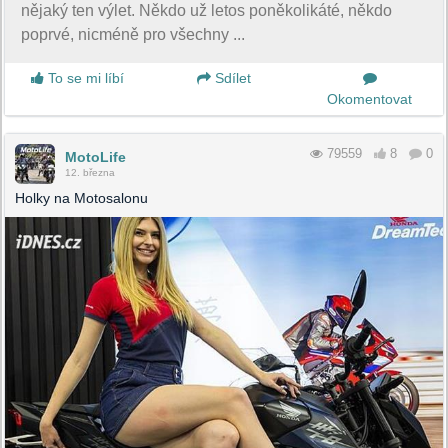
nějaký ten výlet. Někdo už letos poněkolikáté, někdo
poprvé, nicméně pro všechny ...
To se mi líbí
Sdílet
Okomentovat
79559
8
0
MotoLife
12. března
Holky na Motosalonu