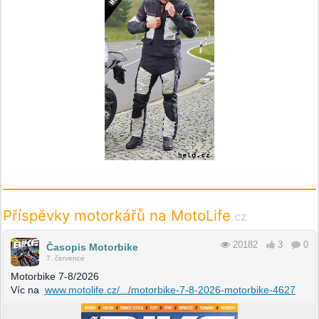
Příspěvky motorkářů na MotoLife
.cz
20182
3
0
Časopis Motorbike
7. července
Motorbike 7-8/2026
Víc na
www.motolife.cz/.../motorbike-7-8-2026-motorbike-4627