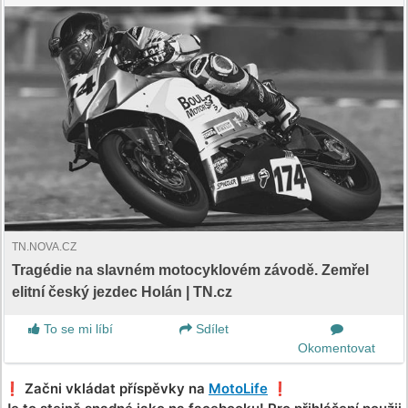
TN.NOVA.CZ
Tragédie na slavném motocyklovém závodě. Zemřel
elitní český jezdec Holán | TN.cz
To se mi líbí
Sdílet
Okomentovat
❗️ Začni vkládat příspěvky na
MotoLife
❗️