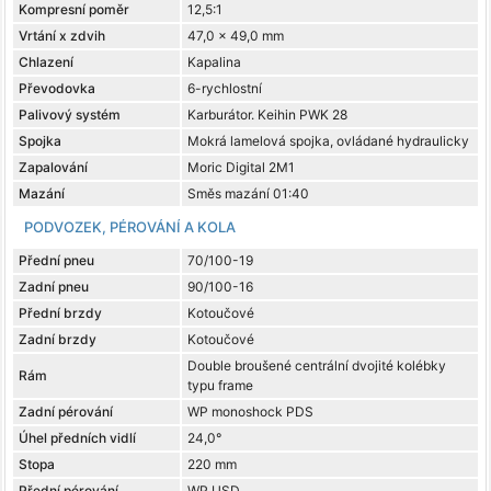
Kompresní poměr
12,5:1
Vrtání x zdvih
47,0 x 49,0 mm
Chlazení
Kapalina
Převodovka
6-rychlostní
Palivový systém
Karburátor. Keihin PWK 28
Spojka
Mokrá lamelová spojka, ovládané hydraulicky
Zapalování
Moric Digital 2M1
Mazání
Směs mazání 01:40
PODVOZEK, PÉROVÁNÍ A KOLA
Přední pneu
70/100-19
Zadní pneu
90/100-16
Přední brzdy
Kotoučové
Zadní brzdy
Kotoučové
Double broušené centrální dvojité kolébky
Rám
typu frame
Zadní pérování
WP monoshock PDS
Úhel předních vidlí
24,0°
Stopa
220 mm
Přední pérování
WP USD