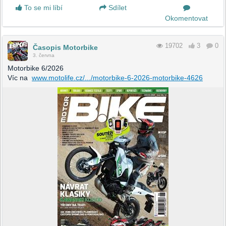
To se mi líbí
Sdílet
Okomentovat
19702
3
0
Časopis Motorbike
3. června
Motorbike 6/2026
Víc na
www.motolife.cz/.../motorbike-6-2026-motorbike-4626