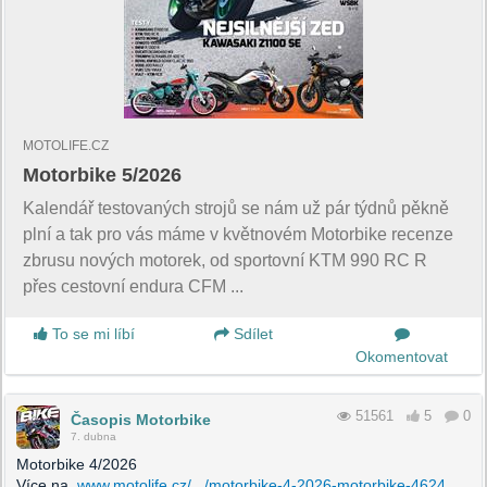
MOTOLIFE.CZ
Motorbike 5/2026
Kalendář testovaných strojů se nám už pár týdnů pěkně
plní a tak pro vás máme v květnovém Motorbike recenze
zbrusu nových motorek, od sportovní KTM 990 RC R
přes cestovní endura CFM ...
To se mi líbí
Sdílet
Okomentovat
51561
5
0
Časopis Motorbike
7. dubna
Motorbike 4/2026
Více na
www.motolife.cz/.../motorbike-4-2026-motorbike-4624