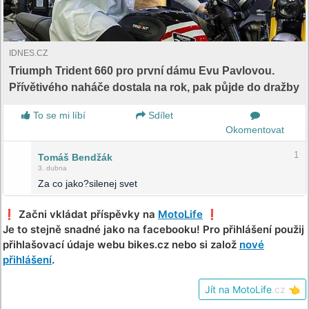
IDNES.CZ
Triumph Trident 660 pro první dámu Evu Pavlovou.
Přívětivého naháče dostala na rok, pak půjde do dražby
To se mi líbí
Sdílet
Okomentovat
1
Tomáš Bendžák
3. dubna
Za co jako?silenej svet
❗️ Začni vkládat příspěvky na
MotoLife
❗️
Je to stejně snadné jako na facebooku! Pro přihlášení použij
přihlašovací údaje webu bikes.cz nebo si založ
nové
přihlášení
.
Jít na MotoLife
.cz
👈