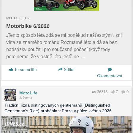
MOTOLIFE.CZ
Motorbike 6/2026
„Tento způsob léta zdá se mi poněkud nešťastným“, zní
věta ze známého románu Rozmarné léto a dá se bez
nadsázky použít i pro současné počasí (když tedy
pomineme, že vlastně léto ještě ne ...
To se mi líbí
Sdílet
Okomentovat
36315
7
0
MotoLife
3. června
Tradiční jízda distingovaných gentlemanů (Distinguished
Gentleman’s Ride) proběhla v Praze v půlce května 2026