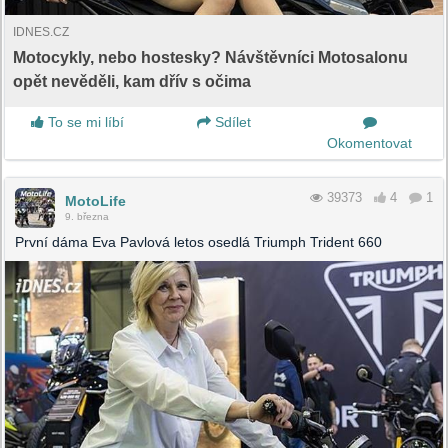
IDNES.CZ
Motocykly, nebo hostesky? Návštěvníci Motosalonu
opět nevěděli, kam dřív s očima
To se mi líbí
Sdílet
Okomentovat
39373
4
1
MotoLife
9. března
První dáma Eva Pavlová letos osedlá Triumph Trident 660