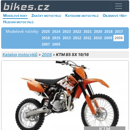
Modelové roky
Značky motocyklů
Kategorie motocyklů
Objemové třídy
Hledání motocyklů
Modelové ročníky
2025
2024
2023
2022
2021
2020
2018
2017
2016
2015
2013
2012
2011
2010
2009
2008
2007
2005
Katalog motocyklů
»
2008
»
KTM 85 SX 19/16