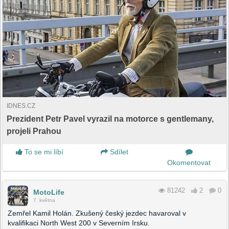
IDNES.CZ
Prezident Petr Pavel vyrazil na motorce s gentlemany,
projeli Prahou
To se mi líbí
Sdílet
Okomentovat
81242
2
0
MotoLife
7. května
Zemřel Kamil Holán. Zkušený český jezdec havaroval v
kvalifikaci North West 200 v Severním Irsku.