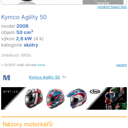
vyměnit hlavní foto
Kymco Agility 50
model
2008
3
objem
50 cm
výkon
2,6 kW
(4 k)
kategorie
skútry
zhlédnuto 1905x
» 12/2012 vložil uživatel
bikes
upravit
Kymco Agility 50
1×
Názory motorkářů