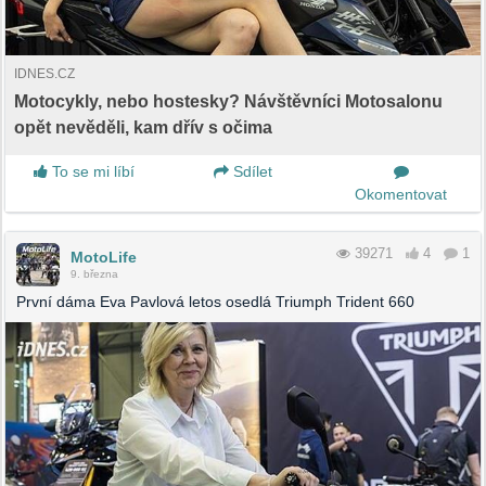
IDNES.CZ
Motocykly, nebo hostesky? Návštěvníci Motosalonu
opět nevěděli, kam dřív s očima
To se mi líbí
Sdílet
Okomentovat
39271
4
1
MotoLife
9. března
První dáma Eva Pavlová letos osedlá Triumph Trident 660