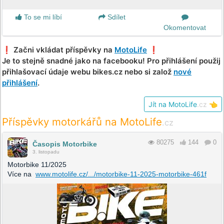
To se mi líbí
Sdílet
Okomentovat
❗️ Začni vkládat příspěvky na
MotoLife
❗️
Je to stejně snadné jako na facebooku! Pro přihlášení použij
přihlašovací údaje webu bikes.cz nebo si založ
nové
přihlášení
.
Jít na MotoLife
.cz
👈
Příspěvky motorkářů na MotoLife
.cz
80275
144
0
Časopis Motorbike
3. listopadu
Motorbike 11/2025
Více na
www.motolife.cz/.../motorbike-11-2025-motorbike-461f