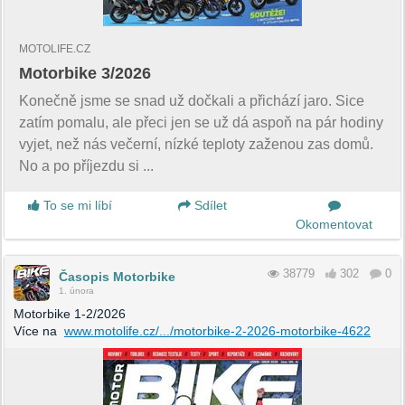
MOTOLIFE.CZ
Motorbike 3/2026
Konečně jsme se snad už dočkali a přichází jaro. Sice
zatím pomalu, ale přeci jen se už dá aspoň na pár hodiny
vyjet, než nás večerní, nízké teploty zaženou zas domů.
No a po příjezdu si ...
To se mi líbí
Sdílet
Okomentovat
38779
302
0
Časopis Motorbike
1. února
Motorbike 1-2/2026
Více na
www.motolife.cz/.../motorbike-2-2026-motorbike-4622