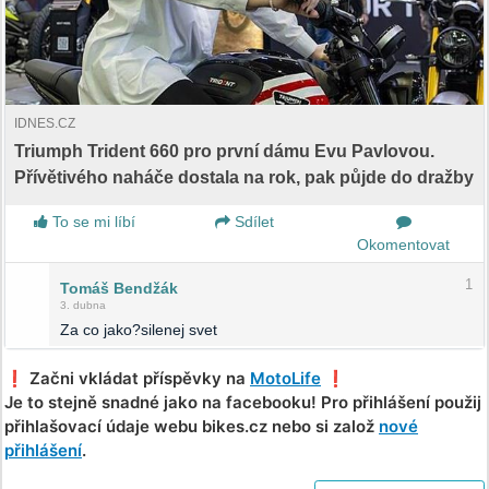
IDNES.CZ
Triumph Trident 660 pro první dámu Evu Pavlovou.
Přívětivého naháče dostala na rok, pak půjde do dražby
To se mi líbí
Sdílet
Okomentovat
1
Tomáš Bendžák
3. dubna
Za co jako?silenej svet
❗️ Začni vkládat příspěvky na
MotoLife
❗️
Je to stejně snadné jako na facebooku! Pro přihlášení použij
přihlašovací údaje webu bikes.cz nebo si založ
nové
přihlášení
.