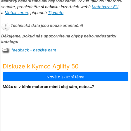
Motorky nenabízíme ani neprodáváme!
Pokud takovou motorku
sháníte, prohlédněte si nabídku inzertních webů
Motobazar EU
a
Motoinzerce
, případně
Tipmoto
.
Technická data jsou pouze orientační!
Děkujeme, pokud nás upozorníte na chyby nebo nedostatky
katalogu.
feedback - napište nám
Diskuze k Kymco Agility 50
Nové diskuzní téma
Můžu si v téhle motorce měnit olej sám, nebo...?