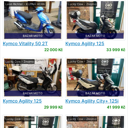
Leon Richter - KUTNÁ HORA
Lucky Cow - Znojmo
BAZAR MOTO
BAZAR MOTO
Kymco
Vitality 50 2T
Kymco
Agility 125
22 000 Kč
33 999 Kč
Lucky Cow - Znojmo
Lucky Cow - Znojmo
BAZAR MOTO
BAZAR MOTO
Kymco
Agility 125
Kymco
Agility City+ 125i
CBS
29 999 Kč
41 999 Kč
Lucky Cow - Znojmo
Lucky Cow - Znojmo