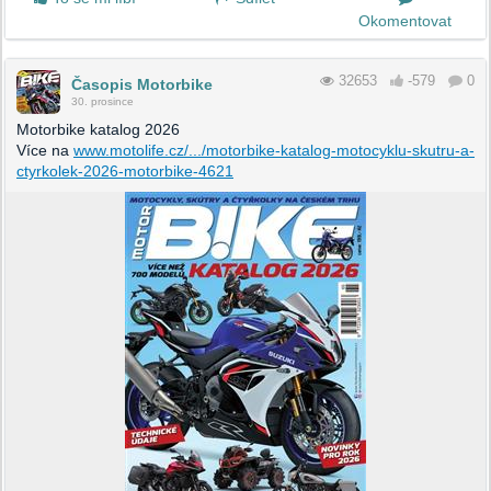
Okomentovat
32653
-579
0
Časopis Motorbike
30. prosince
Motorbike katalog 2026
Více na
www.motolife.cz/.../motorbike-katalog-motocyklu-skutru-a-
ctyrkolek-2026-motorbike-4621