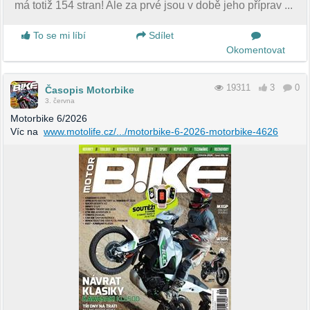
má totiž 154 stran! Ale za prvé jsou v době jeho příprav ...
To se mi líbí
Sdílet
Okomentovat
19311
3
0
Časopis Motorbike
3. června
Motorbike 6/2026
Víc na
www.motolife.cz/.../motorbike-6-2026-motorbike-4626