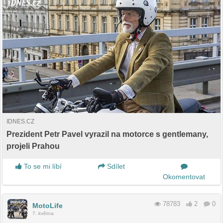
IDNES.CZ
Prezident Petr Pavel vyrazil na motorce s gentlemany,
projeli Prahou
To se mi líbí
Sdílet
Okomentovat
78783
2
0
MotoLife
7. května