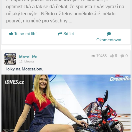
optimistická a tak se dá čekat, že spousta z vás vyrazí na
nějaký ten výlet. Někdo už letos poněkolikáté, někdo
poprvé, nicméně pro všechny ...
To se mi líbí
Sdílet
Okomentovat
79455
8
0
MotoLife
12. března
Holky na Motosalonu