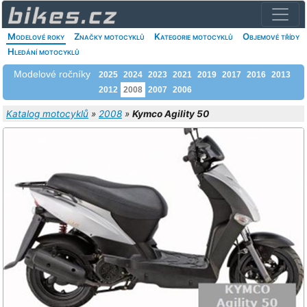
Modelové roky
Značky motocyklů
Kategorie motocyklů
Objemové třídy
Hledání motocyklů
Modelové ročníky
2025
2024
2023
2021
2019
2017
2016
2013
2012
2008
2007
2006
Katalog motocyklů
»
2008
»
Kymco Agility 50