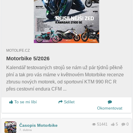
MOTOLIFE.CZ
Motorbike 5/2026
Kalendář testovaných strojů se nám už pár týdnů pěkně
plní a tak pro vás máme v květnovém Motorbike recenze
zbrusu nových motorek, od sportovní KTM 990 RC R
přes cestovní endura CFM ...
To se mi líbí
Sdílet
Okomentovat
51441
5
0
Časopis Motorbike
7. dubna