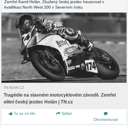
Zemřel Kamil Holán. Zkušený český jezdec havaroval v
kvalifikaci North West 200 v Severním Irsku.
TN.NOVA.CZ
Tragédie na slavném motocyklovém závodě. Zemřel
elitní český jezdec Holán | TN.cz
To se mi líbí
Sdílet
Okomentovat