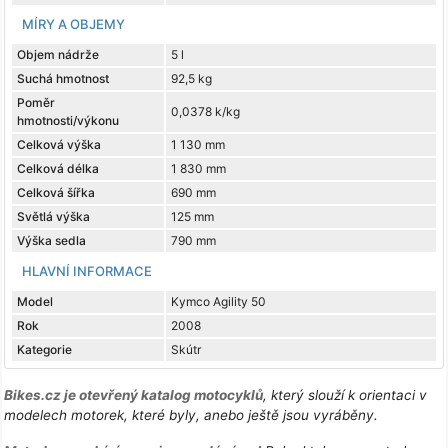
MÍRY A OBJEMY
Objem nádrže
5 l
Suchá hmotnost
92,5 kg
Poměr
0,0378 k/kg
hmotnosti/výkonu
Celková výška
1 130 mm
Celková délka
1 830 mm
Celková šířka
690 mm
Světlá výška
125 mm
Výška sedla
790 mm
HLAVNÍ INFORMACE
Model
Kymco Agility 50
Rok
2008
Kategorie
Skútr
Bikes.cz je otevřený katalog motocyklů
, který slouží k orientaci v
modelech motorek, které byly, anebo ještě jsou vyráběny.