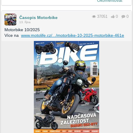
Okomentovat
37051
0
0
Časopis Motorbike
13. října
Motorbike 10/2025
Více na
www.motolife.cz/.../motorbike-10-2025-motorbike-461e