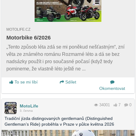
MOTOLIFE.CZ
Motorbike 6/2026
„Tento způsob léta zdá se mi poněkud nešťastným“, zní
věta ze známého románu Rozmarné léto a dá se bez
nadsázky použít i pro současné počasí (když tedy
pomineme, že vlastně léto ještě ne ...
To se mi líbí
Sdílet
Okomentovat
34001
7
0
MotoLife
3. června
Tradiční jízda distingovaných gentlemanů (Distinguished
Gentleman’s Ride) proběhla v Praze v půlce května 2026