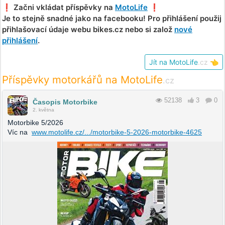
❗️ Začni vkládat příspěvky na
MotoLife
❗️
Je to stejně snadné jako na facebooku! Pro přihlášení použij
přihlašovací údaje webu bikes.cz nebo si založ
nové
přihlášení
.
Jít na MotoLife
.cz
👈
Příspěvky motorkářů na MotoLife
.cz
52138
3
0
Časopis Motorbike
2. května
Motorbike 5/2026
Víc na
www.motolife.cz/.../motorbike-5-2026-motorbike-4625