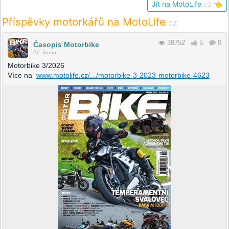
Jít na MotoLife
.cz
👈
Příspěvky motorkářů na MotoLife
.cz
38752
5
0
Časopis Motorbike
27. února
Motorbike 3/2026
Více na
www.motolife.cz/.../motorbike-3-2023-motorbike-4623