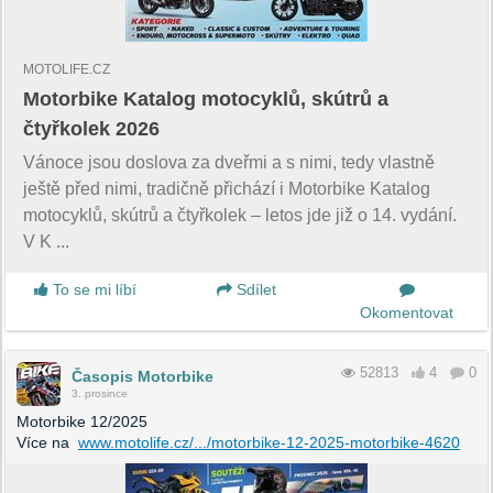
MOTOLIFE.CZ
Motorbike Katalog motocyklů, skútrů a
čtyřkolek 2026
Vánoce jsou doslova za dveřmi a s nimi, tedy vlastně
ještě před nimi, tradičně přichází i Motorbike Katalog
motocyklů, skútrů a čtyřkolek – letos jde již o 14. vydání.
V K ...
To se mi líbí
Sdílet
Okomentovat
52813
4
0
Časopis Motorbike
3. prosince
Motorbike 12/2025
Více na
www.motolife.cz/.../motorbike-12-2025-motorbike-4620