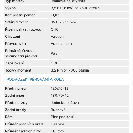
Typ motoru
Jednoválec, čtyřtakt
Výkon
3,5 k (2,6 kW) při 7500 ot/min
Kompresní poměr
11,0:1
Vrtání x zdvih
39,0 x 41,1 mm
Řízení paliva / rozvod
OHC
Chlazení
Vzduch
Převodovka
Automatická
Primární převod,
Pás
sekundární převod
Zapalování
CDI
Točivý moment
3,2 Nm při 7000 ot/min
PODVOZEK, PÉROVÁNÍ A KOLA
Přední pneu
120/70-12
Zadní pneu
130/70-12
Přední brzdy
Jednokotoučová
Zadní brzdy
Bubnové
Rám
Pine pod kosti
Průměr předních brzd
180 mm
Průměr zadních brzd
110 mm