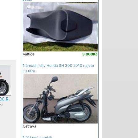
Valtice
3 000Kč
Náhradní díly Honda SH 300 2010 najeto
10 tKm
800 R
k)
Ostrava
Nůžkový zvedák