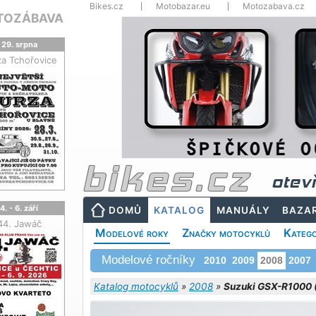
Bikes.cz
Motobazar.eu
Motozabava.cz
TOZÁBAVA
29. srpna
za Tchořovice
otev
4. - 6. září
DOMŮ
KATALOG
MANUÁLY
BAZA
44. Jawáč
Modelové roky
Značky motocyklů
Katego
Modelové ročníky
2010
2009
2008
2007
Katalog motocyklů
»
2008
»
Suzuki GSX-R1000 