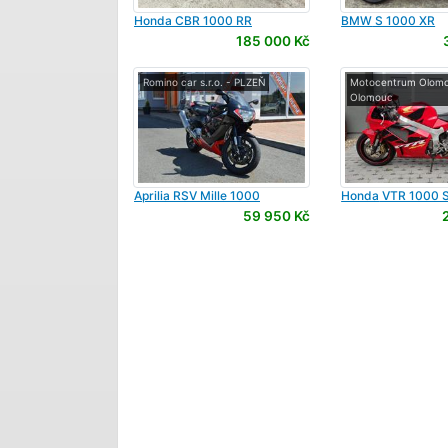
Honda
CBR 1000 RR
BMW
S 1000 XR
185 000 Kč
Romino car s.r.o. - PLZEŇ
Motocentrum Olomou
Olomouc
Aprilia
RSV Mille 1000
Honda
VTR 1000 S
59 950 Kč