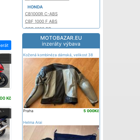
HONDA
CB1000R C-ABS
CBF 1000 F ABS
CBR 1000 RR
CBR 1000 RR Fireblade
MOTOBAZAR.EU
inzeráty výbava
CBR1000RR ABS
zerát
CBR1000RR Fireblade ABS
Kožená kombinéza dámská, velikost 38
-
CBR1000RR Fireblade C-ABS
RC 51
RC 51 / RTV 1000 R
VTR 1000 F Super Hawk
KAWASAKI
ZX -10R Ninja ABS
00 Kč
ZX-10R
Praha
5 000Kč
. -
ZX-10R Ninja
ZX-10R Ninja (ZX1000-C1)
Helma Arai
MOTO GUZZI
Griso