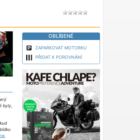
OBLÍBENÉ
ZAPARKOVAT MOTORKU
PŘIDAT K POROVNÁNÍ
terý
é byly,
kud
abídku
ce
,