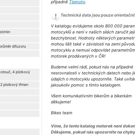
případně
Tipmoto
.
Technická data jsou pouze orientační
V katalogu evidujeme okolo 800 000 para
ot/min
motocyklů a není v našich silách zaručit jej
bezchybnost. Hodnoty některých parametr
mohou lišit také v závislosti na zemi původ
průměr difuzoru
motocyklu a nemusí odpovídat parametrů
motorek prodávaných v ČR!
Budeme velmi rádi, pokud nás na případné
kotouč, 4 pístkový
nesrovnalosti v technických datech nebo j
údajích o motocyklu upozorníte. Také uvít
 2 pístkový třmen
jakoukoliv pomoc s tímto katalogem.
Všem komunikativním bikerům a bikerkám
děkujeme!
Bikes team
Víme, že tento katalog motorek není dokon
Děkujeme, pokud nás upozorníte na chyb