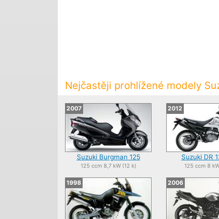
Nejčastěji prohlížené modely Su
2007
2012
Suzuki Burgman 125
Suzuki DR 
125 ccm 8,7 kW (12 k)
125 ccm 8 kW 
1998
2006