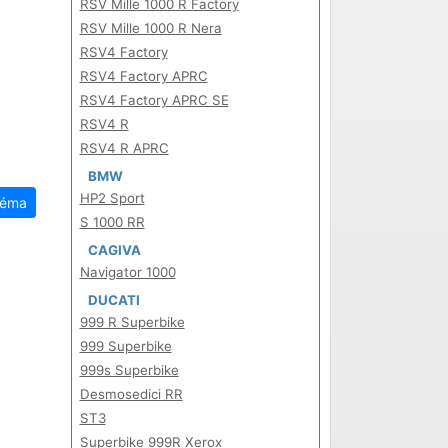
RSV Mille 1000 R Factory
RSV Mille 1000 R Nera
RSV4 Factory
RSV4 Factory APRC
RSV4 Factory APRC SE
RSV4 R
RSV4 R APRC
BMW
HP2 Sport
téma
S 1000 RR
CAGIVA
Navigator 1000
DUCATI
999 R Superbike
999 Superbike
999s Superbike
Desmosedici RR
ST3
Superbike 999R Xerox