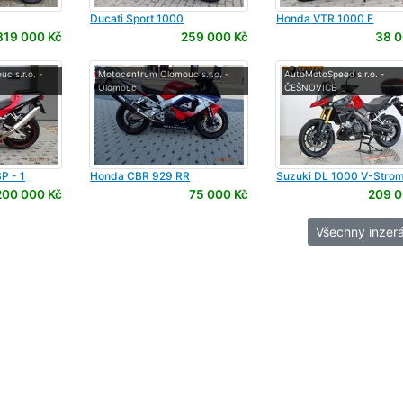
Ducati
Sport 1000
Honda
VTR 1000 F
319 000 Kč
259 000 Kč
38 0
c s.r.o. -
Motocentrum Olomouc s.r.o. -
AutoMotoSpeed s.r.o. -
Olomouc
ČEŠNOVICE
P - 1
Honda
CBR 929 RR
Suzuki
DL 1000 V-Stro
200 000 Kč
75 000 Kč
209 0
Všechny inzerá