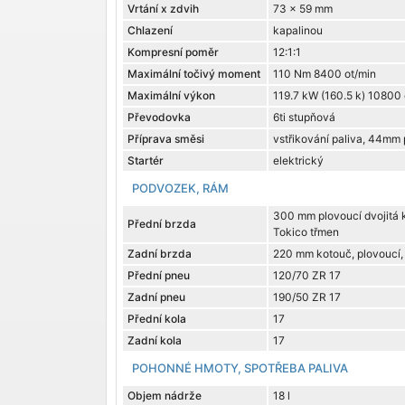
Vrtání x zdvih
73 x 59 mm
Chlazení
kapalinou
Kompresní poměr
12:1:1
Maximální točivý moment
110 Nm 8400 ot/min
Maximální výkon
119.7 kW (160.5 k) 10800 
Převodovka
6ti stupňová
Příprava směsi
vstřikování paliva, 44mm 
Startér
elektrický
PODVOZEK, RÁM
300 mm plovoucí dvojitá 
Přední brzda
Tokico třmen
Zadní brzda
220 mm kotouč, plovoucí,
Přední pneu
120/70 ZR 17
Zadní pneu
190/50 ZR 17
Přední kola
17
Zadní kola
17
POHONNÉ HMOTY, SPOTŘEBA PALIVA
Objem nádrže
18 l