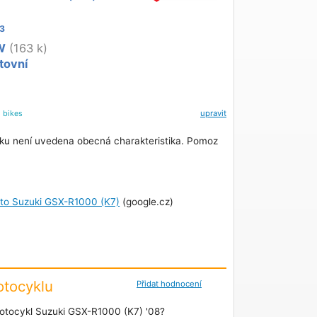
3
W
(163 k)
tovní
l
bikes
upravit
ku není uvedena obecná charakteristika. Pomoz
oto Suzuki GSX-R1000 (K7)
(google.cz)
tocyklu
Přidat hodnocení
otocykl Suzuki GSX-R1000 (K7) '08?