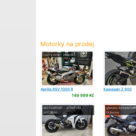
Motorky na prodej
Lucky Cow - Znojmo
Aprilia
RSV 1000 R
Kawasaki
Z 900
149 999 Kč
MOTOSPORT - JIČÍNĚVES -
g5moto ADVENTURE s
(okr.Jičín)
Držovice