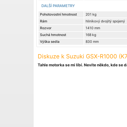
DALŠÍ PARAMETRY
Pohotovostní hmotnost
201 kg
Rám
hliníkový dvojitý spojený
Rozvor
1410 mm
Suchá hmotnost
168 kg
Výška sedla
830 mm
Diskuze k Suzuki GSX-R1000 (K7
Tahle motorka se mi líbí. Nevíte někdo, kde se dá