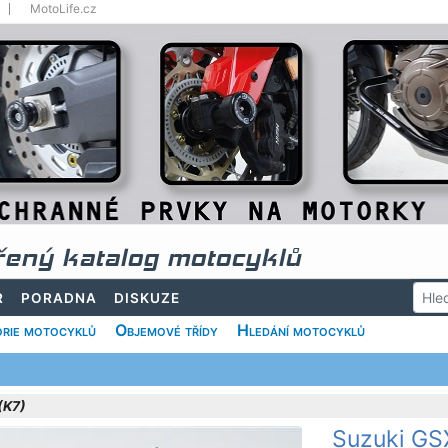
MotoLife.cz
řený katalog motocyklů
R
PORADNA
DISKUZE
rie motocyklů
Objemové třídy
Hledání motocyklů
(K7)
Suzuki GS