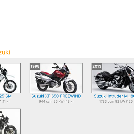
zuki
1998
2013
125 SM
Suzuki XF 650 FREEWIND
Suzuki Intruder M 1
(11 k)
644 ccm 35 kW (48 k)
1783 ccm 92 kW (125 