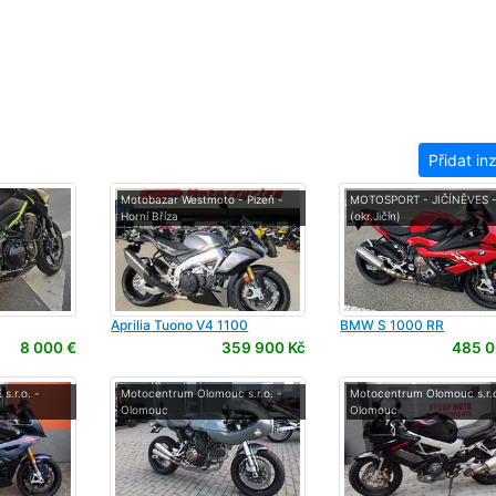
Přidat in
Motobazar Westmoto - Plzeň -
MOTOSPORT - JIČÍNĚVES 
Horní Bříza
(okr.Jičín)
Aprilia
Tuono V4 1100
BMW
S 1000 RR
8 000 €
359 900 Kč
485 0
.r.o. -
Motocentrum Olomouc s.r.o. -
Motocentrum Olomouc s.r.o
Olomouc
Olomouc