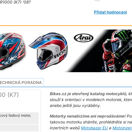
‑R1000 (K7) '08?
Přidat hodnocení
ECHNICKÁ PORADNA
00 (K7)
Bikes.cz je otevřený katalog motocyklů
, k
slouží k orientaci v modelech motorek, kter
anebo ještě jsou vyráběny.
lcový řadový motor,
Motorky nenabízíme ani neprodáváme!
Po
takovou motorku sháníte, prohlédněte si n
inzertních webů
Motobazar EU
a
Motoinzer