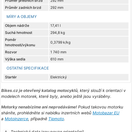
Průměr předních brzd
292 mm
Průměr zadních brzd
292 mm
MÍRY A OBJEMY
Objem nádrže
17,41 l
Suchá hmotnost
294,8 kg
Poměr
0,3799 k/kg
hmotnosti/výkonu
Rozvor
1 740 mm
Výška sedla
610 mm
OSTATNÍ SPECIFIKACE
Startér
Elektrický
Bikes.cz je otevřený katalog motocyklů
, který slouží k orientaci v
modelech motorek, které byly, anebo ještě jsou vyráběny.
Motorky nenabízíme ani neprodáváme!
Pokud takovou motorku
sháníte, prohlédněte si nabídku inzertních webů
Motobazar EU
a
Motoinzerce
, případně
Tipmoto
.
Technická data jsou pouze orientační!