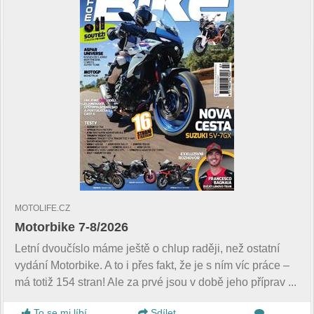
MOTOLIFE.CZ
Motorbike 7-8/2026
Letní dvoučíslo máme ještě o chlup raději, než ostatní
vydání Motorbike. A to i přes fakt, že je s ním víc práce –
má totiž 154 stran! Ale za prvé jsou v době jeho příprav ...
To se mi líbí
Sdílet