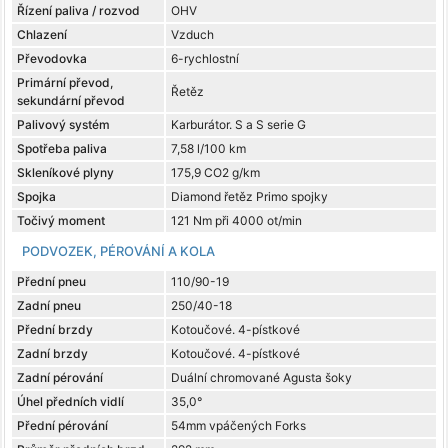
Řízení paliva / rozvod
OHV
Chlazení
Vzduch
Převodovka
6-rychlostní
Primární převod,
Řetěz
sekundární převod
Palivový systém
Karburátor. S a S serie G
Spotřeba paliva
7,58 l/100 km
Skleníkové plyny
175,9 CO2 g/km
Spojka
Diamond řetěz Primo spojky
Točivý moment
121 Nm při 4000 ot/min
PODVOZEK, PÉROVÁNÍ A KOLA
Přední pneu
110/90-19
Zadní pneu
250/40-18
Přední brzdy
Kotoučové. 4-pístkové
Zadní brzdy
Kotoučové. 4-pístkové
Zadní pérování
Duální chromované Agusta šoky
Úhel předních vidlí
35,0°
Přední pérování
54mm vpáčených Forks