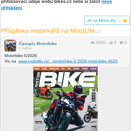
přihlašovací údaje webu bikes.cz nebo si založ
nové
přihlášení
.
Jít na MotoLife
.cz
👈
Příspěvky motorkářů na MotoLife
.cz
52831
3
0
Časopis Motorbike
2. května
Motorbike 5/2026
Víc na
www.motolife.cz/.../motorbike-5-2026-motorbike-4625