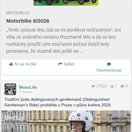
MOTOLIFE.CZ
Motorbike 6/2026
„Tento způsob léta zdá se mi poněkud nešťastným“, zní
věta ze známého románu Rozmarné léto a dá se bez
nadsázky použít i pro současné počasí (když tedy
pomineme, že vlastně léto ještě ne ...
To se mi líbí
Sdílet
Okomentovat
37516
7
0
MotoLife
3. června
Tradiční jízda distingovaných gentlemanů (Distinguished
Gentleman’s Ride) proběhla v Praze v půlce května 2026