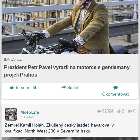
IDNES.CZ
Prezident Petr Pavel vyrazil na motorce s gentlemany,
projeli Prahou
To se mi líbí
Sdílet
Okomentovat
82524
2
0
MotoLife
7. května
Zemřel Kamil Holán. Zkušený český jezdec havaroval v
kvalifikaci North West 200 v Severním Irsku.