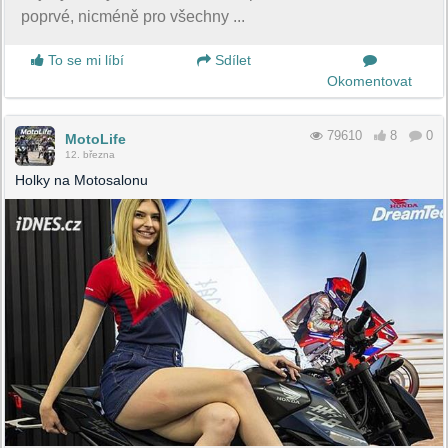
poprvé, nicméně pro všechny ...
To se mi líbí
Sdílet
Okomentovat
79610
8
0
MotoLife
12. března
Holky na Motosalonu