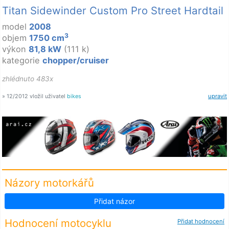
Titan Sidewinder Custom Pro Street Hardtail
model
2008
3
objem
1750 cm
výkon
81,8 kW
(111 k)
kategorie
chopper/cruiser
zhlédnuto 483x
» 12/2012 vložil uživatel
bikes
upravit
Názory motorkářů
Přidat názor
Hodnocení motocyklu
Přidat hodnocení