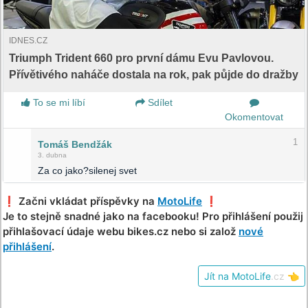
IDNES.CZ
Triumph Trident 660 pro první dámu Evu Pavlovou.
Přívětivého naháče dostala na rok, pak půjde do dražby
To se mi líbí
Sdílet
Okomentovat
1
Tomáš Bendžák
3. dubna
Za co jako?silenej svet
❗️ Začni vkládat příspěvky na
MotoLife
❗️
Je to stejně snadné jako na facebooku! Pro přihlášení použij
přihlašovací údaje webu bikes.cz nebo si založ
nové
přihlášení
.
Jít na MotoLife
.cz
👈