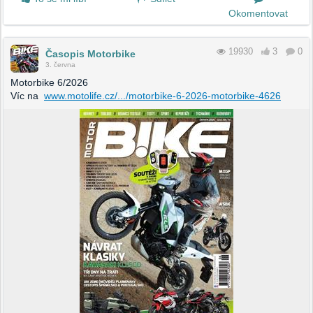
Okomentovat
19930
3
0
Časopis Motorbike
3. června
Motorbike 6/2026
Víc na
www.motolife.cz/.../motorbike-6-2026-motorbike-4626