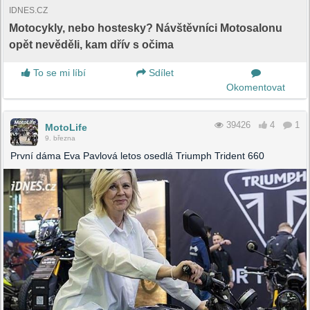
IDNES.CZ
Motocykly, nebo hostesky? Návštěvníci Motosalonu
opět nevěděli, kam dřív s očima
To se mi líbí
Sdílet
Okomentovat
39426
4
1
MotoLife
9. března
První dáma Eva Pavlová letos osedlá Triumph Trident 660