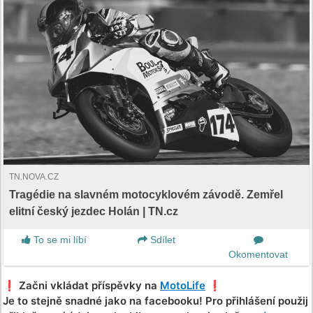
TN.NOVA.CZ
Tragédie na slavném motocyklovém závodě. Zemřel
elitní český jezdec Holán | TN.cz
To se mi líbí
Sdílet
Okomentovat
❗️ Začni vkládat příspěvky na
MotoLife
❗️
Je to stejně snadné jako na facebooku! Pro přihlášení použij