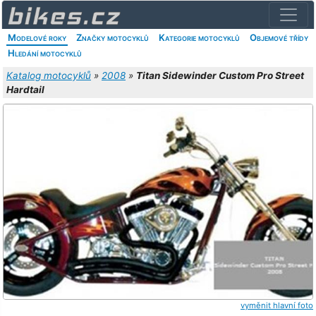
Modelové roky
Značky motocyklů
Kategorie motocyklů
Objemové třídy
Hledání motocyklů
Katalog motocyklů
»
2008
»
Titan Sidewinder Custom Pro Street
Hardtail
vyměnit hlavní foto