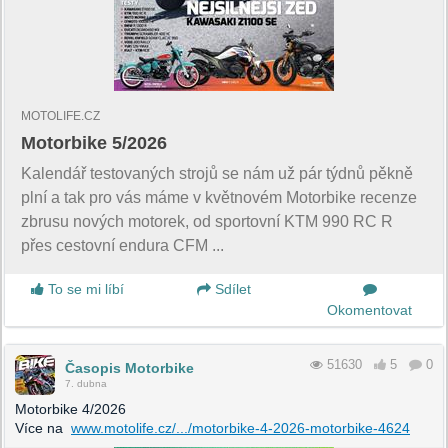
MOTOLIFE.CZ
Motorbike 5/2026
Kalendář testovaných strojů se nám už pár týdnů pěkně
plní a tak pro vás máme v květnovém Motorbike recenze
zbrusu nových motorek, od sportovní KTM 990 RC R
přes cestovní endura CFM ...
To se mi líbí
Sdílet
Okomentovat
51630
5
0
Časopis Motorbike
7. dubna
Motorbike 4/2026
Více na
www.motolife.cz/.../motorbike-4-2026-motorbike-4624