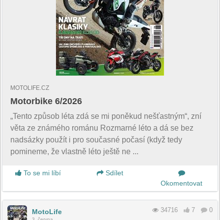
MOTOLIFE.CZ
Motorbike 6/2026
„Tento způsob léta zdá se mi poněkud nešťastným“, zní
věta ze známého románu Rozmarné léto a dá se bez
nadsázky použít i pro současné počasí (když tedy
pomineme, že vlastně léto ještě ne ...
To se mi líbí
Sdílet
Okomentovat
34716
7
0
MotoLife
3. června