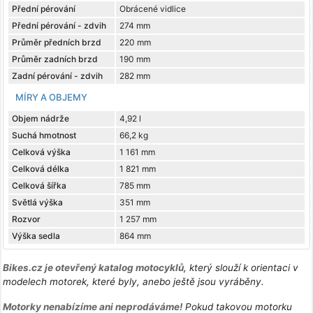
Přední pérování
Obrácené vidlice
Přední pérování - zdvih
274 mm
Průměr předních brzd
220 mm
Průměr zadních brzd
190 mm
Zadní pérování - zdvih
282 mm
MÍRY A OBJEMY
Objem nádrže
4,92 l
Suchá hmotnost
66,2 kg
Celková výška
1 161 mm
Celková délka
1 821 mm
Celková šířka
785 mm
Světlá výška
351 mm
Rozvor
1 257 mm
Výška sedla
864 mm
Bikes.cz je otevřený katalog motocyklů
, který slouží k orientaci v
modelech motorek, které byly, anebo ještě jsou vyráběny.
Motorky nenabízíme ani neprodáváme!
Pokud takovou motorku