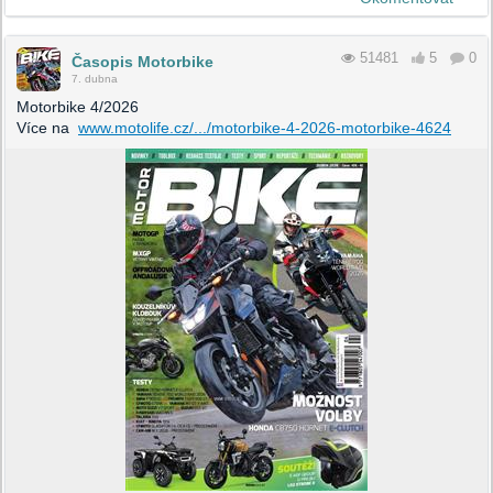
51481
5
0
Časopis Motorbike
7. dubna
Motorbike 4/2026
Více na
www.motolife.cz/.../motorbike-4-2026-motorbike-4624