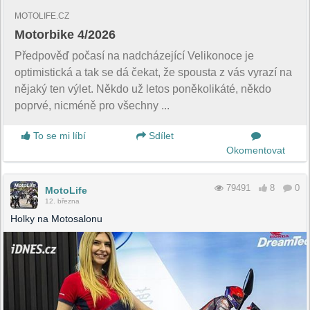
MOTOLIFE.CZ
Motorbike 4/2026
Předpověď počasí na nadcházející Velikonoce je
optimistická a tak se dá čekat, že spousta z vás vyrazí na
nějaký ten výlet. Někdo už letos poněkolikáté, někdo
poprvé, nicméně pro všechny ...
To se mi líbí
Sdílet
Okomentovat
79491
8
0
MotoLife
12. března
Holky na Motosalonu