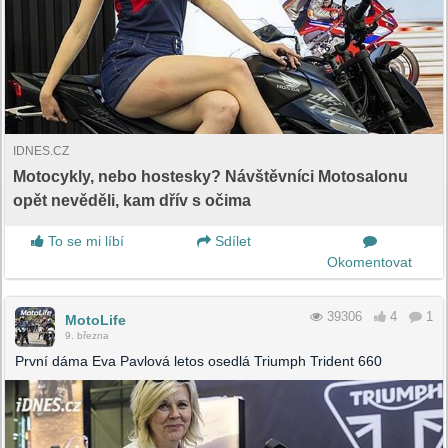
IDNES.CZ
Motocykly, nebo hostesky? Návštěvníci Motosalonu
opět nevěděli, kam dřív s očima
To se mi líbí
Sdílet
Okomentovat
39306
4
1
MotoLife
9. března
První dáma Eva Pavlová letos osedlá Triumph Trident 660