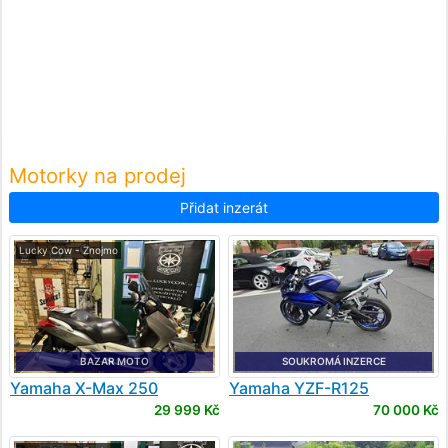
Motorky na prodej
Přidat inzerát
Lucky Cow - Znojmo
BAZAR MOTO
SOUKROMÁ INZERCE
Yamaha
X-Max 250
Yamaha
YZF-R125
29 999 Kč
70 000 Kč