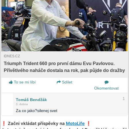
IDNES.CZ
Triumph Trident 660 pro první dámu Evu Pavlovou.
Přívětivého naháče dostala na rok, pak půjde do dražby
To se mi líbí
Sdílet
Okomentovat
1
Tomáš Bendžák
3. dubna
Za co jako?silenej svet
❗️ Začni vkládat příspěvky na
MotoLife
❗️