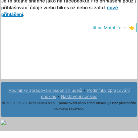
Je to stejně snadné jako na facebooku! Pro přihlášení použij
přihlašovací údaje webu bikes.cz nebo si založ
nové
přihlášení
.
Jít na MotoLife
.cz
👈
Podmínky zpracování osobních údajů
•
Podmínky zpracování
cookies
•
Nastavení cookies
© 2008 - 2026 Bikes Media s.r.o. - publikování nebo šíření obsahu je bez písemného
souhlasu zakázáno.