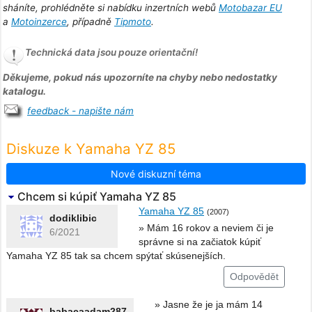
sháníte, prohlédněte si nabídku inzertních webů
Motobazar EU
a
Motoinzerce
, případně
Tipmoto
.
Technická data jsou pouze orientační!
Děkujeme, pokud nás upozorníte na chyby nebo nedostatky
katalogu.
feedback - napište nám
Diskuze k Yamaha YZ 85
Nové diskuzní téma
Chcem si kúpiť Yamaha YZ 85
Yamaha YZ 85
(2007)
dodiklibic
» Mám 16 rokov a neviem či je
6/2021
správne si na začiatok kúpiť
Yamaha YZ 85 tak sa chcem spýtať skúsenejších.
Odpovědět
» Jasne že je ja mám 14
babacaadam287