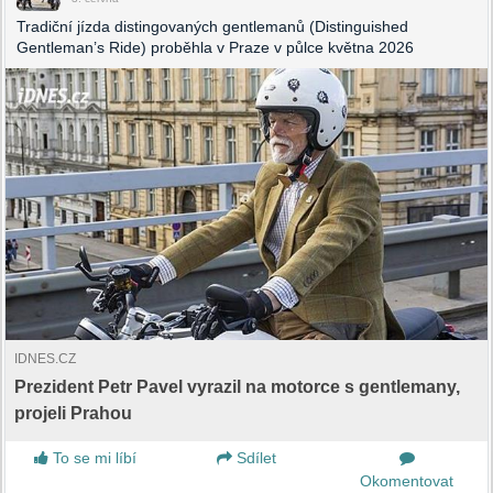
Tradiční jízda distingovaných gentlemanů (Distinguished
Gentleman’s Ride) proběhla v Praze v půlce května 2026
IDNES.CZ
Prezident Petr Pavel vyrazil na motorce s gentlemany,
projeli Prahou
To se mi líbí
Sdílet
Okomentovat