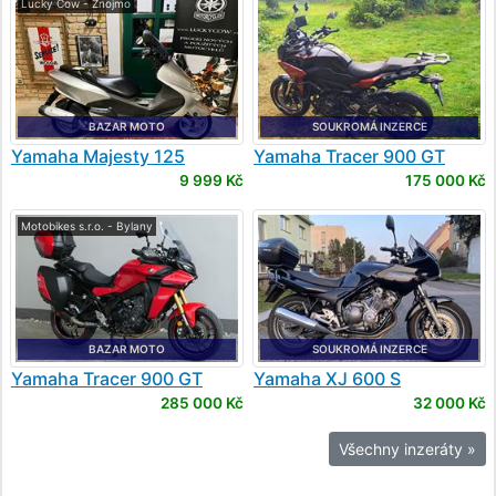
Lucky Cow - Znojmo
BAZAR MOTO
SOUKROMÁ INZERCE
Yamaha
Majesty 125
Yamaha
Tracer 900 GT
9 999 Kč
175 000 Kč
Motobikes s.r.o. - Bylany
BAZAR MOTO
SOUKROMÁ INZERCE
Yamaha
Tracer 900 GT
Yamaha
XJ 600 S
Diversion
285 000 Kč
32 000 Kč
Všechny inzeráty »