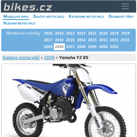
Modelové roky
Značky motocyklů
Kategorie motocyklů
Objemové třídy
Hledání motocyklů
Modelové ročníky
2025
2024
2023
2022
2021
2020
2019
2018
2017
2016
2015
2014
2013
2012
2011
2010
2009
2008
2007
2006
2005
2004
2002
Katalog motocyklů
»
2008
»
Yamaha YZ 85