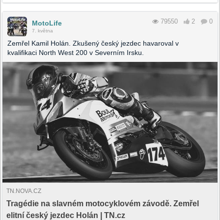
79550
2
0
MotoLife
7. května
Zemřel Kamil Holán. Zkušený český jezdec havaroval v
kvalifikaci North West 200 v Severním Irsku.
TN.NOVA.CZ
Tragédie na slavném motocyklovém závodě. Zemřel
elitní český jezdec Holán | TN.cz