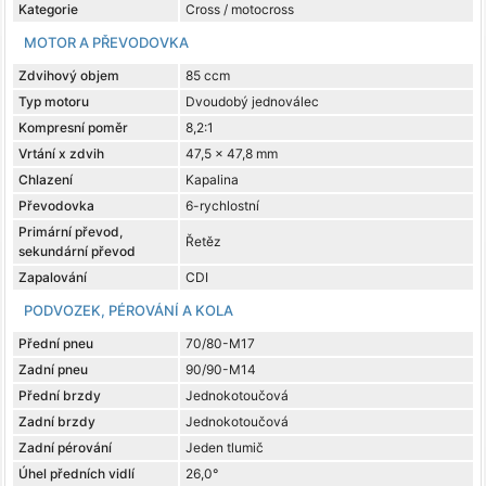
Kategorie
Cross / motocross
MOTOR A PŘEVODOVKA
Zdvihový objem
85 ccm
Typ motoru
Dvoudobý jednoválec
Kompresní poměr
8,2:1
Vrtání x zdvih
47,5 x 47,8 mm
Chlazení
Kapalina
Převodovka
6-rychlostní
Primární převod,
Řetěz
sekundární převod
Zapalování
CDI
PODVOZEK, PÉROVÁNÍ A KOLA
Přední pneu
70/80-M17
Zadní pneu
90/90-M14
Přední brzdy
Jednokotoučová
Zadní brzdy
Jednokotoučová
Zadní pérování
Jeden tlumič
Úhel předních vidlí
26,0°