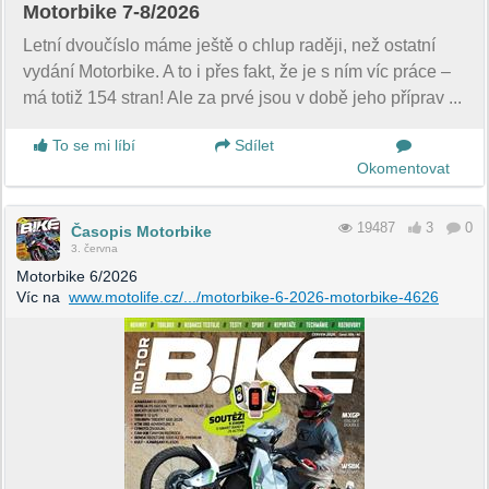
Motorbike 7-8/2026
Letní dvoučíslo máme ještě o chlup raději, než ostatní
vydání Motorbike. A to i přes fakt, že je s ním víc práce –
má totiž 154 stran! Ale za prvé jsou v době jeho příprav ...
To se mi líbí
Sdílet
Okomentovat
19487
3
0
Časopis Motorbike
3. června
Motorbike 6/2026
Víc na
www.motolife.cz/.../motorbike-6-2026-motorbike-4626