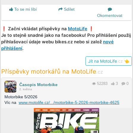
To se mi líbí
Sdílet
Okomentovat
❗️ Začni vkládat příspěvky na
MotoLife
❗️
Je to stejně snadné jako na facebooku! Pro přihlášení použij
přihlašovací údaje webu bikes.cz nebo si založ
nové
přihlášení
.
Jít na MotoLife
.cz
👈
Příspěvky motorkářů na MotoLife
.cz
52283
3
0
Časopis Motorbike
2. května
Motorbike 5/2026
Víc na
www.motolife.cz/.../motorbike-5-2026-motorbike-4625