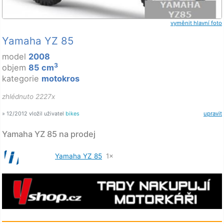
vyměnit hlavní foto
Yamaha YZ 85
model
2008
3
objem
85 cm
kategorie
motokros
zhlédnuto 2227x
» 12/2012 vložil uživatel
bikes
upravit
Yamaha YZ 85 na prodej
Yamaha YZ 85
1×