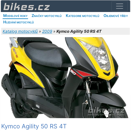
Modelové roky
Značky motocyklů
Kategorie motocyklů
Objemové třídy
Hledání motocyklů
Katalog motocyklů
»
2009
»
Kymco Agility 50 RS 4T
Kymco Agility 50 RS 4T