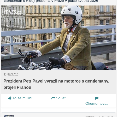
Gentleman’s Ride) proběhla v Praze v půlce května 2026
IDNES.CZ
Prezident Petr Pavel vyrazil na motorce s gentlemany,
projeli Prahou
To se mi líbí
Sdílet
Okomentovat