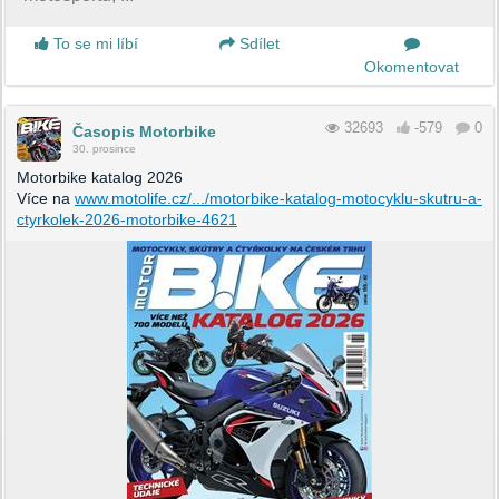
To se mi líbí
Sdílet
Okomentovat
32693
-579
0
Časopis Motorbike
30. prosince
Motorbike katalog 2026
Více na
www.motolife.cz/.../motorbike-katalog-motocyklu-skutru-a-
ctyrkolek-2026-motorbike-4621