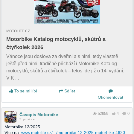
MOTOLIFE.CZ
Motorbike Katalog motocyklů, skútrů a
čtyřkolek 2026
Vánoce jsou doslova za dveřmi a s nimi, tedy vlastně
ještě před nimi, tradičně přichází i Motorbike Katalog
motocyklů, skútrů a čtyřkolek – letos jde již o 14. vydání.
V K ...
To se mi líbí
Sdílet
Okomentovat
52859
4
0
Časopis Motorbike
3. prosince
Motorbike 12/2025
Více na
www.motolife.cz/.../motorbike-12-2025-motorbike-4620