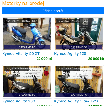
Motorky na prodej
Přidat inzerát
Leon Richter - KUTNÁ HORA
Lucky Cow - Znojmo
BAZAR MOTO
BAZAR MOTO
Kymco
Vitality 50 2T
Kymco
Agility 125
22 000 Kč
29 999 Kč
Lucky Cow - Znojmo
Lucky Cow - Znojmo
BAZAR MOTO
BAZAR MOTO
Kymco
Agility 200
Kymco
Agility City+ 125i
CBS