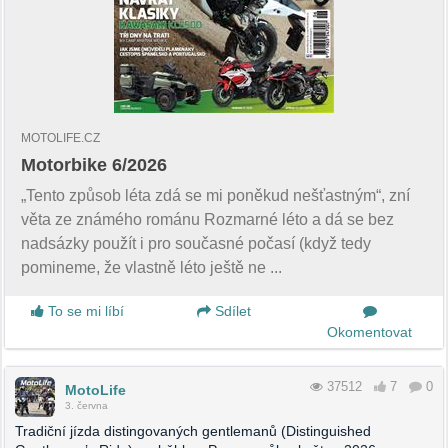
MOTOLIFE.CZ
Motorbike 6/2026
„Tento způsob léta zdá se mi poněkud nešťastným“, zní
věta ze známého románu Rozmarné léto a dá se bez
nadsázky použít i pro současné počasí (když tedy
pomineme, že vlastně léto ještě ne ...
To se mi líbí
Sdílet
Okomentovat
37512
7
0
MotoLife
3. června
Tradiční jízda distingovaných gentlemanů (Distinguished