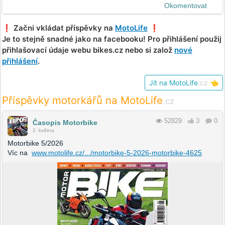
Okomentovat
❗️ Začni vkládat příspěvky na
MotoLife
❗️
Je to stejně snadné jako na facebooku! Pro přihlášení použij
přihlašovací údaje webu bikes.cz nebo si založ
nové
přihlášení
.
Jít na MotoLife
.cz
👈
Příspěvky motorkářů na MotoLife
.cz
52829
3
0
Časopis Motorbike
2. května
Motorbike 5/2026
Víc na
www.motolife.cz/.../motorbike-5-2026-motorbike-4625