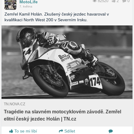
82520
2
0
MotoLife
7. května
Zemřel Kamil Holán. Zkušený český jezdec havaroval v
kvalifikaci North West 200 v Severním Irsku.
TN.NOVA.CZ
Tragédie na slavném motocyklovém závodě. Zemřel
elitní český jezdec Holán | TN.cz
To se mi líbí
Sdílet