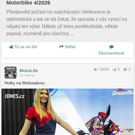
Motorbike 4/2026
Předpověď počasí na nadcházející Velikonoce je
optimistická a tak se dá čekat, že spousta z vás vyrazí na
nějaký ten výlet. Někdo už letos poněkolikáté, někdo
poprvé, nicméně pro všechny ...
To se mi líbí
Sdílet
Okomentovat
79609
8
0
MotoLife
12. března
Holky na Motosalonu