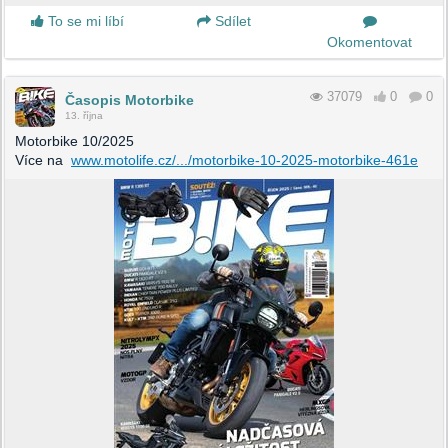
To se mi líbí
Sdílet
Okomentovat
37079
0
0
Časopis Motorbike
13. října
Motorbike 10/2025
Více na
www.motolife.cz/.../motorbike-10-2025-motorbike-461e