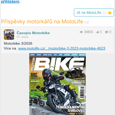
přihlášení
.
Jít na MotoLife
.cz
👈
Příspěvky motorkářů na MotoLife
.cz
38804
5
0
Časopis Motorbike
27. února
Motorbike 3/2026
Více na
www.motolife.cz/.../motorbike-3-2023-motorbike-4623