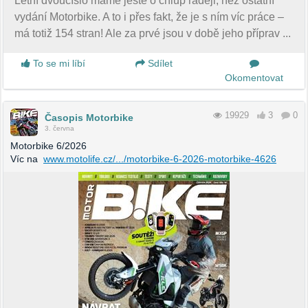
Letní dvoučíslo máme ještě o chlup raději, než ostatní
vydání Motorbike. A to i přes fakt, že je s ním víc práce –
má totiž 154 stran! Ale za prvé jsou v době jeho příprav ...
To se mi líbí
Sdílet
Okomentovat
19929
3
0
Časopis Motorbike
3. června
Motorbike 6/2026
Víc na
www.motolife.cz/.../motorbike-6-2026-motorbike-4626