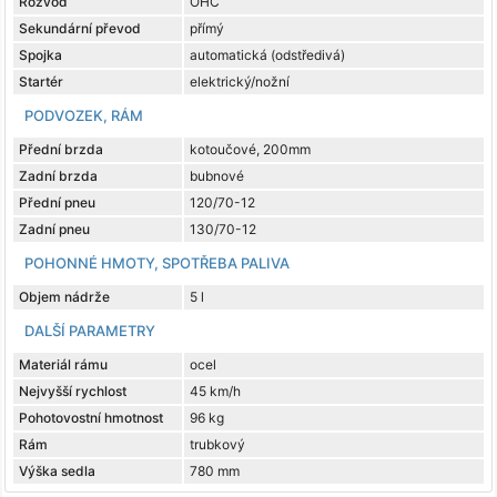
Rozvod
OHC
Sekundární převod
přímý
Spojka
automatická (odstředivá)
Startér
elektrický/nožní
PODVOZEK, RÁM
Přední brzda
kotoučové, 200mm
Zadní brzda
bubnové
Přední pneu
120/70-12
Zadní pneu
130/70-12
POHONNÉ HMOTY, SPOTŘEBA PALIVA
Objem nádrže
5 l
DALŠÍ PARAMETRY
Materiál rámu
ocel
Nejvyšší rychlost
45 km/h
Pohotovostní hmotnost
96 kg
Rám
trubkový
Výška sedla
780 mm