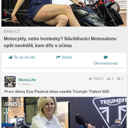
IDNES.CZ
Motocykly, nebo hostesky? Návštěvníci Motosalonu
opět nevěděli, kam dřív s očima
To se mi líbí
Sdílet
Okomentovat
39425
4
1
MotoLife
9. března
První dáma Eva Pavlová letos osedlá Triumph Trident 660