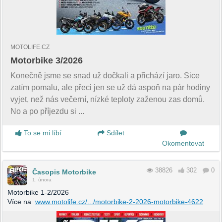
MOTOLIFE.CZ
Motorbike 3/2026
Konečně jsme se snad už dočkali a přichází jaro. Sice
zatím pomalu, ale přeci jen se už dá aspoň na pár hodiny
vyjet, než nás večerní, nízké teploty zaženou zas domů.
No a po příjezdu si ...
To se mi líbí
Sdílet
Okomentovat
38826
302
0
Časopis Motorbike
1. února
Motorbike 1-2/2026
Více na
www.motolife.cz/.../motorbike-2-2026-motorbike-4622