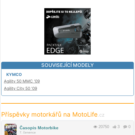
SOUVISEJÍCÍ MODELY
KYMCO
Agility 50 MMC '09
Agility City 50 '09
Příspěvky motorkářů na MotoLife
.cz
20750
3
0
Časopis Motorbike
7. července