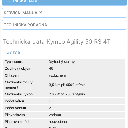
TECHNICKÁ DATA
SERVISNÍ MANUÁLY
TECHNICKÁ PORADNA
Technická data Kymco Agility 50 RS 4T
MOTOR
Typ motoru
čtyřdobý stojatý
Zdvihový objem
49
Chlazení
vzduchem
Maximální točivý
3,5 Nm při 6500 ot/min
moment
Maximální výkon
2,6 kW při 7500 ot/min
Počet válců
1
Počet ventilů
2
Převodovka
variator
Příprava směsi
neuvedeno