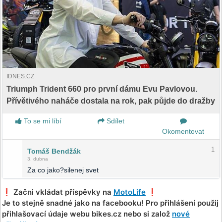
IDNES.CZ
Triumph Trident 660 pro první dámu Evu Pavlovou.
Přívětivého naháče dostala na rok, pak půjde do dražby
To se mi líbí
Sdílet
Okomentovat
1
Tomáš Bendžák
3. dubna
Za co jako?silenej svet
❗️ Začni vkládat příspěvky na
MotoLife
❗️
Je to stejně snadné jako na facebooku! Pro přihlášení použij
přihlašovací údaje webu bikes.cz nebo si založ
nové