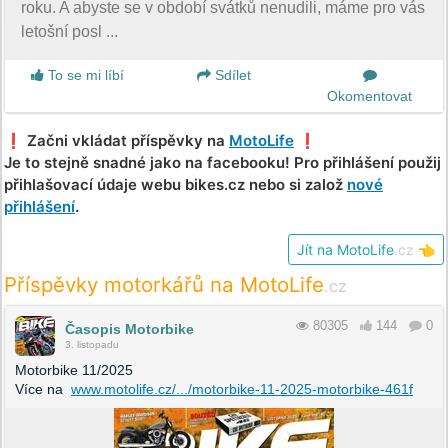
roku. A abyste se v období svátků nenudili, máme pro vás
letošní posl ...
To se mi líbí
Sdílet
Okomentovat
❗️ Začni vkládat příspěvky na
MotoLife
❗️
Je to stejně snadné jako na facebooku! Pro přihlášení použij
přihlašovací údaje webu bikes.cz nebo si založ
nové
přihlášení
.
Jít na MotoLife
.cz
👈
Příspěvky motorkářů na MotoLife
.cz
80305
144
0
Časopis Motorbike
3. listopadu
Motorbike 11/2025
Více na
www.motolife.cz/.../motorbike-11-2025-motorbike-461f