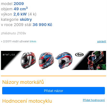
model
2009
3
objem
49 cm
výkon
2,6 kW
(4 k)
kategorie
skútry
v roce 2009 stál
36 990 Kč
zhlédnuto 2109x
» 2/2011 vložil uživatel
bikes
upravit
Názory motorkářů
Přidat názor
Hodnocení motocyklu
Přidat hodnocení