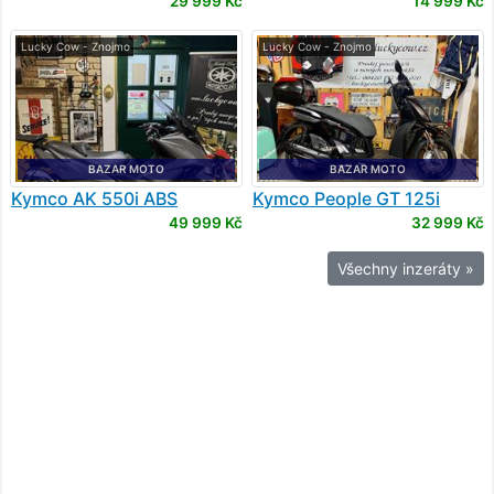
29 999 Kč
14 999 Kč
Lucky Cow - Znojmo
Lucky Cow - Znojmo
BAZAR MOTO
BAZAR MOTO
Kymco
AK 550i ABS
Kymco
People GT 125i
49 999 Kč
32 999 Kč
Všechny inzeráty »