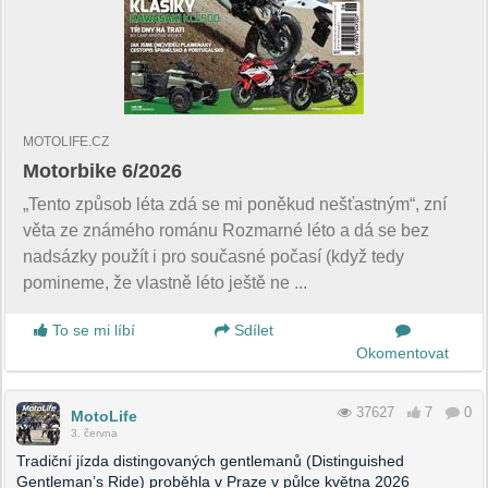
MOTOLIFE.CZ
Motorbike 6/2026
„Tento způsob léta zdá se mi poněkud nešťastným“, zní
věta ze známého románu Rozmarné léto a dá se bez
nadsázky použít i pro současné počasí (když tedy
pomineme, že vlastně léto ještě ne ...
To se mi líbí
Sdílet
Okomentovat
37627
7
0
MotoLife
3. června
Tradiční jízda distingovaných gentlemanů (Distinguished
Gentleman’s Ride) proběhla v Praze v půlce května 2026