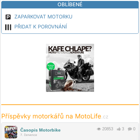
OBLÍBENÉ
ZAPARKOVAT MOTORKU
PŘIDAT K POROVNÁNÍ
Příspěvky motorkářů na MotoLife
.cz
20853
3
0
Časopis Motorbike
7. července