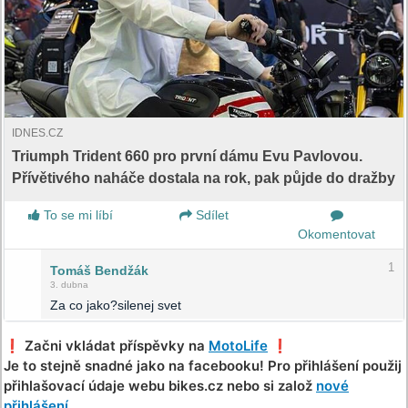
IDNES.CZ
Triumph Trident 660 pro první dámu Evu Pavlovou.
Přívětivého naháče dostala na rok, pak půjde do dražby
To se mi líbí
Sdílet
Okomentovat
1
Tomáš Bendžák
3. dubna
Za co jako?silenej svet
❗️ Začni vkládat příspěvky na
MotoLife
❗️
Je to stejně snadné jako na facebooku! Pro přihlášení použij
přihlašovací údaje webu bikes.cz nebo si založ
nové
přihlášení
.