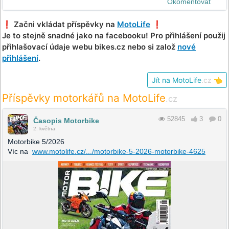
Okomentovat
❗️ Začni vkládat příspěvky na
MotoLife
❗️
Je to stejně snadné jako na facebooku! Pro přihlášení použij
přihlašovací údaje webu bikes.cz nebo si založ
nové
přihlášení
.
Jít na MotoLife
.cz
👈
Příspěvky motorkářů na MotoLife
.cz
52845
3
0
Časopis Motorbike
2. května
Motorbike 5/2026
Víc na
www.motolife.cz/.../motorbike-5-2026-motorbike-4625