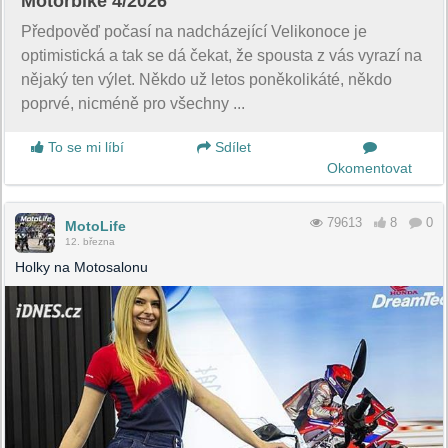
Motorbike 4/2026
Předpověď počasí na nadcházející Velikonoce je
optimistická a tak se dá čekat, že spousta z vás vyrazí na
nějaký ten výlet. Někdo už letos poněkolikáté, někdo
poprvé, nicméně pro všechny ...
To se mi líbí
Sdílet
Okomentovat
79613
8
0
MotoLife
12. března
Holky na Motosalonu