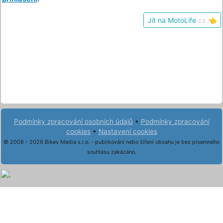
Jít na MotoLife
.cz
👈
Podmínky zpracování osobních údajů
•
Podmínky zpracování
cookies
•
Nastavení cookies
© 2008 - 2026 Bikes Media s.r.o. - publikování nebo šíření obsahu je bez písemného
souhlasu zakázáno.