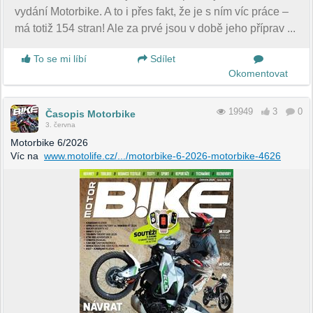
vydání Motorbike. A to i přes fakt, že je s ním víc práce –
má totiž 154 stran! Ale za prvé jsou v době jeho příprav ...
To se mi líbí
Sdílet
Okomentovat
19949
3
0
Časopis Motorbike
3. června
Motorbike 6/2026
Víc na
www.motolife.cz/.../motorbike-6-2026-motorbike-4626