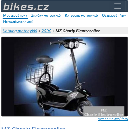
Modelové roky
Značky motocyklů
Kategorie motocyklů
Objemové třídy
Hledání motocyklů
Katalog motocyklů
»
2009
»
MZ Charly Electroroller
vyměnit hlavní foto