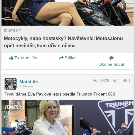
IDNES.CZ
Motocykly, nebo hostesky? Návštěvníci Motosalonu
opět nevěděli, kam dřív s očima
To se mi líbí
Sdílet
Okomentovat
39429
4
1
MotoLife
9. března
První dáma Eva Pavlová letos osedlá Triumph Trident 660