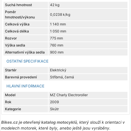
Suchá hmotnost
42 kg
Poměr
0,0238 k/kg
hmotnosti/výkonu
Celková výška
1 140 mm
Celková délka
1 050 mm
Rozvor
775 mm
Výška sedla
760 mm
Alternativní výška sedla
900 mm
OSTATNÍ SPECIFIKACE
Startér
Elektrický
Barevná provedení
Stříbrná, černá
HLAVNÍ INFORMACE
Model
MZ Charly Electroroller
Rok
2009
Kategorie
Skútr
Bikes.cz je otevřený katalog motocyklů
, který slouží k orientaci v
modelech motorek, které byly, anebo ještě jsou vyráběny.