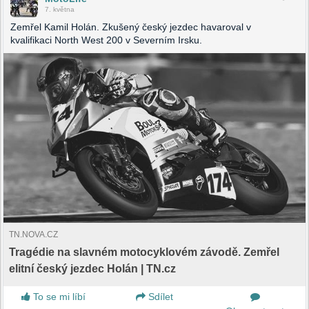
7. května
Zemřel Kamil Holán. Zkušený český jezdec havaroval v
kvalifikaci North West 200 v Severním Irsku.
TN.NOVA.CZ
Tragédie na slavném motocyklovém závodě. Zemřel
elitní český jezdec Holán | TN.cz
To se mi líbí
Sdílet