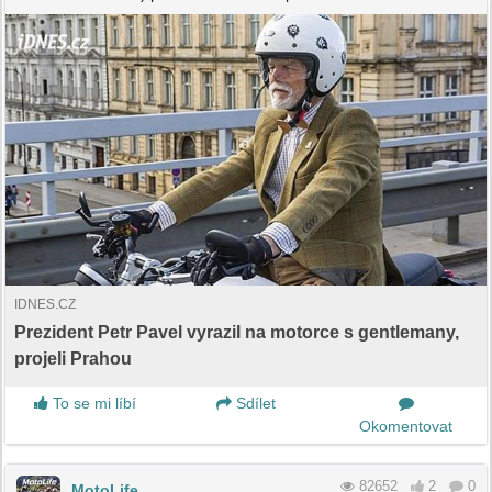
IDNES.CZ
Prezident Petr Pavel vyrazil na motorce s gentlemany,
projeli Prahou
To se mi líbí
Sdílet
Okomentovat
82652
2
0
MotoLife