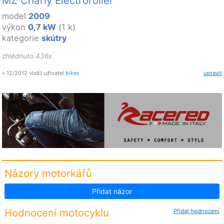
MZ Charly Electroroller
model
2009
výkon
0,7 kW
(1 k)
kategorie
skútry
zhlédnuto 436x
» 12/2012 vložil uživatel
bikes
upravit
Názory motorkářů
Přidat názor
Hodnocení motocyklu
Přidat hodnocení