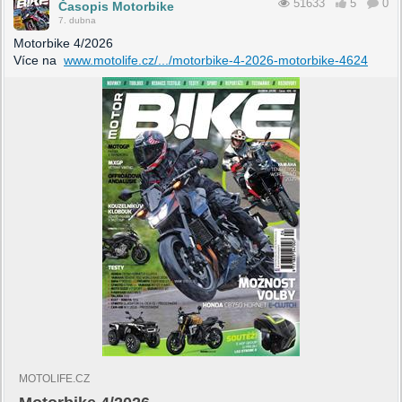
51633
5
0
Časopis Motorbike
7. dubna
Motorbike 4/2026
Více na
www.motolife.cz/.../motorbike-4-2026-motorbike-4624
MOTOLIFE.CZ