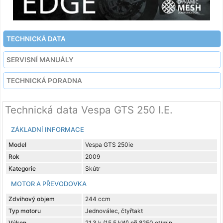
TECHNICKÁ DATA
SERVISNÍ MANUÁLY
TECHNICKÁ PORADNA
Technická data Vespa GTS 250 I.E.
ZÁKLADNÍ INFORMACE
Model
Vespa GTS 250ie
Rok
2009
Kategorie
Skútr
MOTOR A PŘEVODOVKA
Zdvihový objem
244 ccm
Typ motoru
Jednoválec, čtyřtakt
Výkon
21,3 k (15,5 kW) při 8250 ot/min