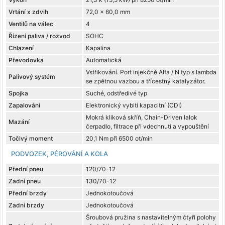
Vrtání x zdvih
72,0 x 60,0 mm
Ventilů na válec
4
Řízení paliva / rozvod
SOHC
Chlazení
Kapalina
Převodovka
Automatická
Vstřikování. Port injekčně Alfa / N typ s lambda
Palivový systém
se zpětnou vazbou a třícestný katalyzátor.
Spojka
Suché, odstředivé typ
Zapalování
Elektronický vybití kapacitní (CDI)
Mokrá kliková skříň, Chain-Driven lalok
Mazání
čerpadlo, filtrace při vdechnutí a vypouštění
Točivý moment
20,1 Nm při 6500 ot/min
PODVOZEK, PÉROVÁNÍ A KOLA
Přední pneu
120/70-12
Zadní pneu
130/70-12
Přední brzdy
Jednokotoučová
Zadní brzdy
Jednokotoučová
Šroubová pružina s nastavitelným čtyři polohy