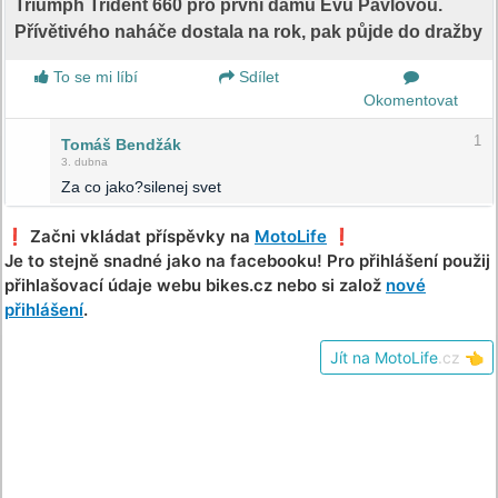
Triumph Trident 660 pro první dámu Evu Pavlovou.
Přívětivého naháče dostala na rok, pak půjde do dražby
To se mi líbí
Sdílet
Okomentovat
1
Tomáš Bendžák
3. dubna
Za co jako?silenej svet
❗️ Začni vkládat příspěvky na
MotoLife
❗️
Je to stejně snadné jako na facebooku! Pro přihlášení použij
přihlašovací údaje webu bikes.cz nebo si založ
nové
přihlášení
.
Jít na MotoLife
.cz
👈