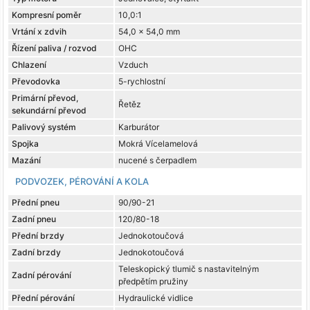
Kompresní poměr
10,0:1
Vrtání x zdvih
54,0 x 54,0 mm
Řízení paliva / rozvod
OHC
Chlazení
Vzduch
Převodovka
5-rychlostní
Primární převod,
Řetěz
sekundární převod
Palivový systém
Karburátor
Spojka
Mokrá Vícelamelová
Mazání
nucené s čerpadlem
PODVOZEK, PÉROVÁNÍ A KOLA
Přední pneu
90/90-21
Zadní pneu
120/80-18
Přední brzdy
Jednokotoučová
Zadní brzdy
Jednokotoučová
Teleskopický tlumič s nastavitelným
Zadní pérování
předpětím pružiny
Přední pérování
Hydraulické vidlice