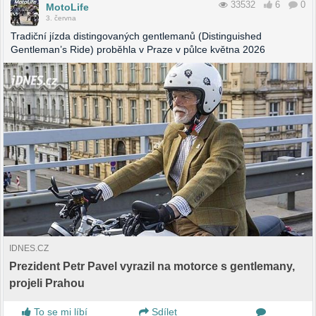
33532
6
0
MotoLife
3. června
Tradiční jízda distingovaných gentlemanů (Distinguished
Gentleman’s Ride) proběhla v Praze v půlce května 2026
IDNES.CZ
Prezident Petr Pavel vyrazil na motorce s gentlemany,
projeli Prahou
To se mi líbí
Sdílet