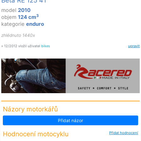
Beta RE 125 4T
model
2010
3
objem
124 cm
kategorie
enduro
zhlédnuto 1440x
» 12/2012 vložil uživatel
bikes
upravit
Názory motorkářů
Přidat názor
Hodnocení motocyklu
Přidat hodnocení