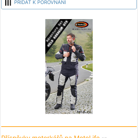
PŘIDAT K POROVNÁNÍ
Příspěvky motorkářů na MotoLife