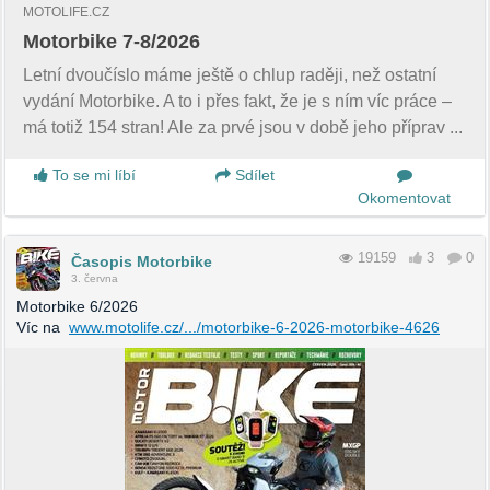
MOTOLIFE.CZ
Motorbike 7-8/2026
Letní dvoučíslo máme ještě o chlup raději, než ostatní
vydání Motorbike. A to i přes fakt, že je s ním víc práce –
má totiž 154 stran! Ale za prvé jsou v době jeho příprav ...
To se mi líbí
Sdílet
Okomentovat
19159
3
0
Časopis Motorbike
3. června
Motorbike 6/2026
Víc na
www.motolife.cz/.../motorbike-6-2026-motorbike-4626