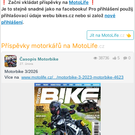
❗️ Začni vkládat příspěvky na
MotoLife
❗️
Je to stejně snadné jako na facebooku! Pro přihlášení použij
přihlašovací údaje webu bikes.cz nebo si založ
nové
přihlášení
.
Jít na MotoLife
.cz
👈
Příspěvky motorkářů na MotoLife
.cz
38736
5
0
Časopis Motorbike
27. února
Motorbike 3/2026
Více na
www.motolife.cz/.../motorbike-3-2023-motorbike-4623