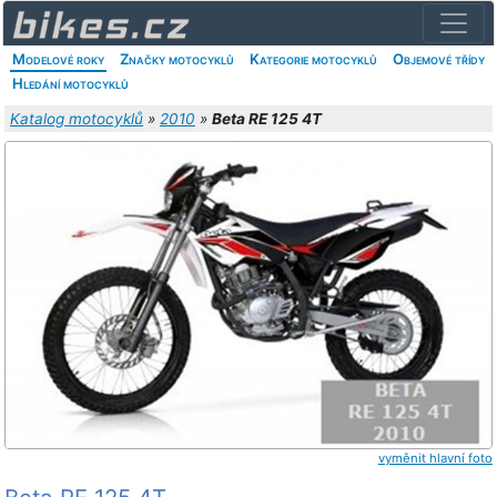
Modelové roky
Značky motocyklů
Kategorie motocyklů
Objemové třídy
Hledání motocyklů
Katalog motocyklů
»
2010
»
Beta RE 125 4T
vyměnit hlavní foto