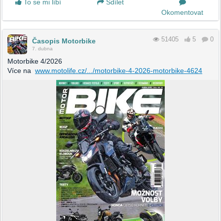
To se mi líbí
Sdílet
Okomentovat
51405
5
0
Časopis Motorbike
7. dubna
Motorbike 4/2026
Více na
www.motolife.cz/.../motorbike-4-2026-motorbike-4624