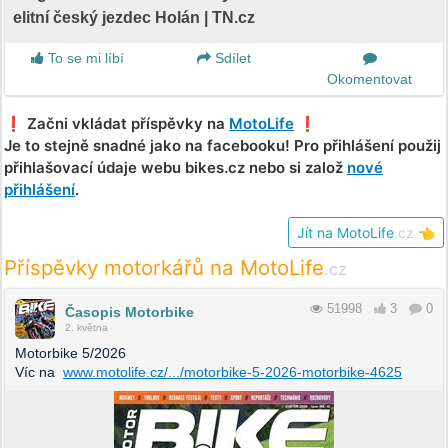
elitní český jezdec Holán | TN.cz
To se mi líbí
Sdílet
Okomentovat
❗️ Začni vkládat příspěvky na
MotoLife
❗️
Je to stejně snadné jako na facebooku! Pro přihlášení použij
přihlašovací údaje webu bikes.cz nebo si založ
nové
přihlášení
.
Jít na MotoLife
.cz
👈
Příspěvky motorkářů na MotoLife
.cz
51998
3
0
Časopis Motorbike
2. května
Motorbike 5/2026
Víc na
www.motolife.cz/.../motorbike-5-2026-motorbike-4625