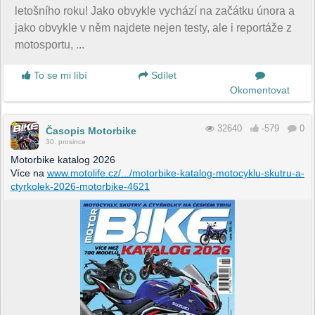
letošního roku! Jako obvykle vychází na začátku února a
jako obvykle v něm najdete nejen testy, ale i reportáže z
motosportu, ...
To se mi líbí
Sdílet
Okomentovat
32640
-579
0
Časopis Motorbike
30. prosince
Motorbike katalog 2026
Více na
www.motolife.cz/.../motorbike-katalog-motocyklu-skutru-a-
ctyrkolek-2026-motorbike-4621