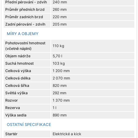
Přední pérování - zdvih
240 mm
Průměr předních brzd
260 mm
Průměr zadních brzd
220 mm
Zadní pérování - zdvih
205 mm
MÍRY A OBJEMY
Pohotovostní hmotnost
110 kg
(včetně náplní)
Objem nádrže
5,70 l
Suchá hmotnost
103 kg
Celková výška
1 200 mm
Celková délka
2 070 mm
Celková šířka
820 mm
Světlá výška
292 mm
Rozvor
1 370 mm
Rezerva
1 l
Výška sedla
890 mm
OSTATNÍ SPECIFIKACE
Startér
Elektrické a kick