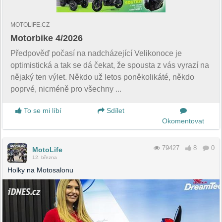
MOTOLIFE.CZ
Motorbike 4/2026
Předpověď počasí na nadcházející Velikonoce je
optimistická a tak se dá čekat, že spousta z vás vyrazí na
nějaký ten výlet. Někdo už letos poněkolikáté, někdo
poprvé, nicméně pro všechny ...
To se mi líbí
Sdílet
Okomentovat
79427
8
0
MotoLife
12. března
Holky na Motosalonu