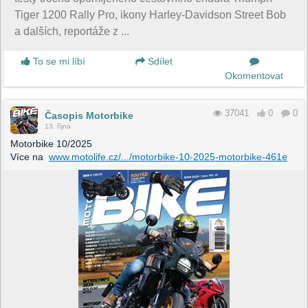
Tiger 1200 Rally Pro, ikony Harley-Davidson Street Bob
a dalších, reportáže z ...
To se mi líbí
Sdílet
Okomentovat
37041
0
0
Časopis Motorbike
13. října
Motorbike 10/2025
Více na
www.motolife.cz/.../motorbike-10-2025-motorbike-461e