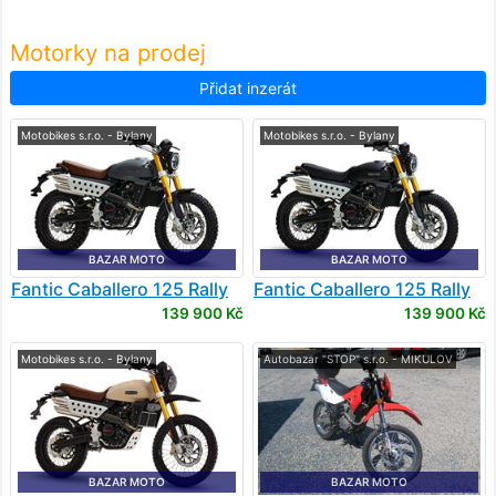
Motorky na prodej
Přidat inzerát
Motobikes s.r.o. - Bylany
Motobikes s.r.o. - Bylany
BAZAR MOTO
BAZAR MOTO
Fantic
Caballero 125 Rally
Fantic
Caballero 125 Rally
139 900 Kč
139 900 Kč
Motobikes s.r.o. - Bylany
Autobazar "STOP" s.r.o. - MIKULOV
BAZAR MOTO
BAZAR MOTO