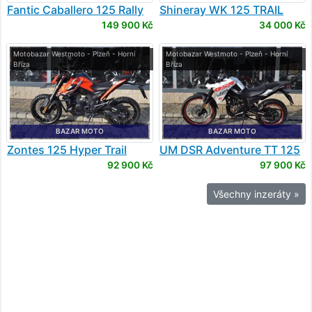
Fantic
Caballero 125 Rally
Shineray
WK 125 TRAIL
149 900 Kč
34 000 Kč
Motobazar Westmoto - Plzeň - Horní
Motobazar Westmoto - Plzeň - Horní
Bříza
Bříza
BAZAR MOTO
BAZAR MOTO
Zontes
125 Hyper Trail
UM
DSR Adventure TT 125
92 900 Kč
97 900 Kč
Všechny inzeráty »