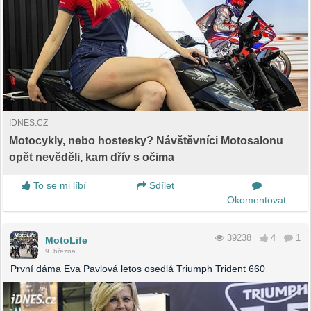
IDNES.CZ
Motocykly, nebo hostesky? Návštěvníci Motosalonu
opět nevěděli, kam dřív s očima
To se mi líbí
Sdílet
Okomentovat
39238
4
1
MotoLife
9. března
První dáma Eva Pavlová letos osedlá Triumph Trident 660