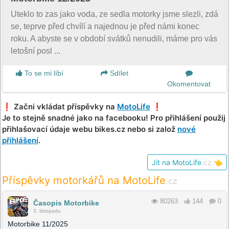
Uteklo to zas jako voda, ze sedla motorky jsme slezli, zdá
se, teprve před chvílí a najednou je před námi konec
roku. A abyste se v období svátků nenudili, máme pro vás
letošní posl ...
To se mi líbí
Sdílet
Okomentovat
❗️ Začni vkládat příspěvky na
MotoLife
❗️
Je to stejně snadné jako na facebooku! Pro přihlášení použij
přihlašovací údaje webu bikes.cz nebo si založ
nové
přihlášení
.
Jít na MotoLife
.cz
👈
Příspěvky motorkářů na MotoLife
.cz
80263
144
0
Časopis Motorbike
3. listopadu
Motorbike 11/2025