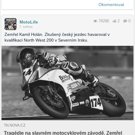
Okomentovat
78286
2
0
MotoLife
7. května
Zemřel Kamil Holán. Zkušený český jezdec havaroval v
kvalifikaci North West 200 v Severním Irsku.
TN.NOVA.CZ
Tragédie na slavném motocyklovém závodě. Zemřel