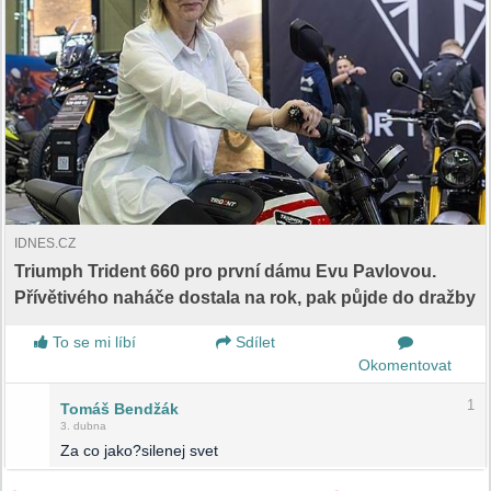
IDNES.CZ
Triumph Trident 660 pro první dámu Evu Pavlovou.
Přívětivého naháče dostala na rok, pak půjde do dražby
To se mi líbí
Sdílet
Okomentovat
1
Tomáš Bendžák
3. dubna
Za co jako?silenej svet