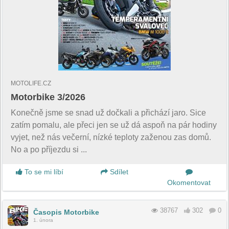
MOTOLIFE.CZ
Motorbike 3/2026
Konečně jsme se snad už dočkali a přichází jaro. Sice
zatím pomalu, ale přeci jen se už dá aspoň na pár hodiny
vyjet, než nás večerní, nízké teploty zaženou zas domů.
No a po příjezdu si ...
To se mi líbí
Sdílet
Okomentovat
38767
302
0
Časopis Motorbike
1. února