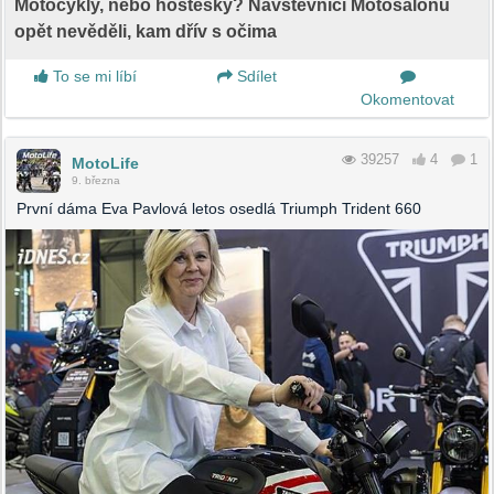
Motocykly, nebo hostesky? Návštěvníci Motosalonu
opět nevěděli, kam dřív s očima
To se mi líbí
Sdílet
Okomentovat
39257
4
1
MotoLife
9. března
První dáma Eva Pavlová letos osedlá Triumph Trident 660