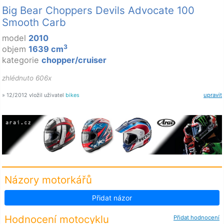
Big Bear Choppers Devils Advocate 100
Smooth Carb
model
2010
3
objem
1639 cm
kategorie
chopper/cruiser
zhlédnuto 606x
» 12/2012 vložil uživatel
bikes
upravit
Názory motorkářů
Přidat názor
Hodnocení motocyklu
Přidat hodnocení