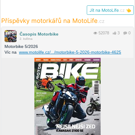
Jít na MotoLife
.cz
👈
Příspěvky motorkářů na MotoLife
.cz
52078
3
0
Časopis Motorbike
2. května
Motorbike 5/2026
Víc na
www.motolife.cz/.../motorbike-5-2026-motorbike-4625