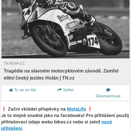
TN.NOVA.CZ
Tragédie na slavném motocyklovém závodě. Zemřel
elitní český jezdec Holán | TN.cz
To se mi líbí
Sdílet
Okomentovat
❗️ Začni vkládat příspěvky na
MotoLife
❗️
Je to stejně snadné jako na facebooku! Pro přihlášení použij
přihlašovací údaje webu bikes.cz nebo si založ
nové
přihlášení
.