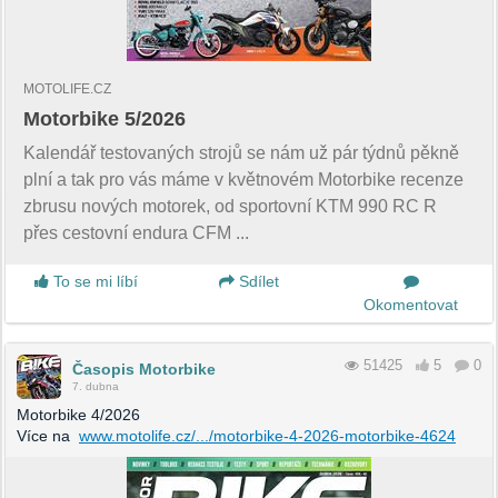
MOTOLIFE.CZ
Motorbike 5/2026
Kalendář testovaných strojů se nám už pár týdnů pěkně
plní a tak pro vás máme v květnovém Motorbike recenze
zbrusu nových motorek, od sportovní KTM 990 RC R
přes cestovní endura CFM ...
To se mi líbí
Sdílet
Okomentovat
51425
5
0
Časopis Motorbike
7. dubna
Motorbike 4/2026
Více na
www.motolife.cz/.../motorbike-4-2026-motorbike-4624