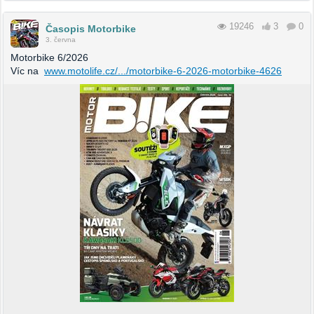
19246
3
0
Časopis Motorbike
3. června
Motorbike 6/2026
Víc na
www.motolife.cz/.../motorbike-6-2026-motorbike-4626