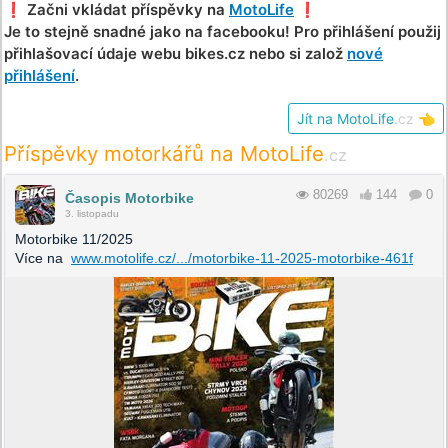
❗️ Začni vkládat příspěvky na
MotoLife
❗️
Je to stejně snadné jako na facebooku! Pro přihlášení použij
přihlašovací údaje webu bikes.cz nebo si založ
nové
přihlášení
.
Jít na MotoLife
.cz
👈
Příspěvky motorkářů na MotoLife
.cz
80269
144
0
Časopis Motorbike
3. listopadu
Motorbike 11/2025
Více na
www.motolife.cz/.../motorbike-11-2025-motorbike-461f