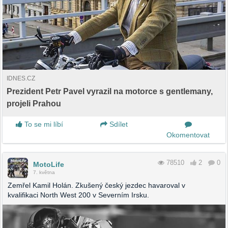
IDNES.CZ
Prezident Petr Pavel vyrazil na motorce s gentlemany,
projeli Prahou
To se mi líbí
Sdílet
Okomentovat
78510
2
0
MotoLife
7. května
Zemřel Kamil Holán. Zkušený český jezdec havaroval v
kvalifikaci North West 200 v Severním Irsku.