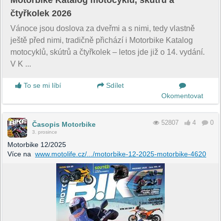
Motorbike Katalog motocyklů, skútrů a
čtyřkolek 2026
Vánoce jsou doslova za dveřmi a s nimi, tedy vlastně
ještě před nimi, tradičně přichází i Motorbike Katalog
motocyklů, skútrů a čtyřkolek – letos jde již o 14. vydání.
V K ...
To se mi líbí
Sdílet
Okomentovat
52807
4
0
Časopis Motorbike
3. prosince
Motorbike 12/2025
Více na
www.motolife.cz/.../motorbike-12-2025-motorbike-4620