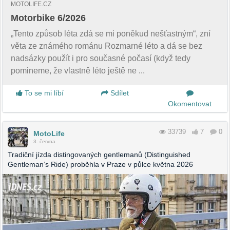
MOTOLIFE.CZ
Motorbike 6/2026
„Tento způsob léta zdá se mi poněkud nešťastným“, zní
věta ze známého románu Rozmarné léto a dá se bez
nadsázky použít i pro současné počasí (když tedy
pomineme, že vlastně léto ještě ne ...
To se mi líbí
Sdílet
Okomentovat
33739
7
0
MotoLife
3. června
Tradiční jízda distingovaných gentlemanů (Distinguished
Gentleman’s Ride) proběhla v Praze v půlce května 2026