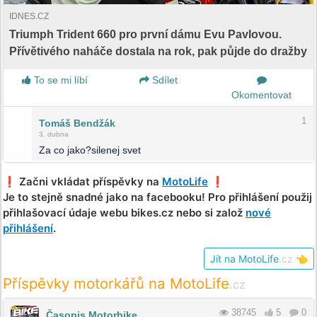
IDNES.CZ
Triumph Trident 660 pro první dámu Evu Pavlovou.
Přívětivého naháče dostala na rok, pak půjde do dražby
To se mi líbí
Sdílet
Okomentovat
1
Tomáš Bendžák
3. dubna
Za co jako?silenej svet
❗️ Začni vkládat příspěvky na
MotoLife
❗️
Je to stejně snadné jako na facebooku! Pro přihlášení použij
přihlašovací údaje webu bikes.cz nebo si založ
nové
přihlášení
.
Jít na MotoLife
.cz
👈
Příspěvky motorkářů na MotoLife
.cz
38745
5
0
Časopis Motorbike