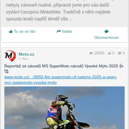
nebyly zároveň nudné, připravili jsme pro vás další
vydání časopisu Motorbike. Tradičně v něm najdete
spoustu testů napříč téměř vše ...
To se mi líbí
Sdílet
Okomentovat
26000
0
0
Moto.cz
3. října
Reportáž ze závodů MS SuperMoto národů Vysoké Mýto 2025 👍
🥰
www.moto.cz/.../3092-fim-supermoto-of-nations-2025-a-open-
mcr-supermoto-vysoke-myto