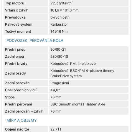
Typ motoru
V2, čtyřtaktní
Vrtání x zdvih
101,6 x 101,6 mm
Převodovka
6-rychlostní
Palivový systém
Karburátor
Točivý moment
149,16 Nm
PODVOZEK, PÉROVÁNÍ A KOLA
Přední pneu
90/80-21
Zadní pneu
280/80-18
Přední brzdy
Kotoučové. PM. 4-pístkové
Kotoučové. BBC-PM 4-pístové třmeny
Zadní brzdy
BrakeDrive systém
Zadní pérování
Progresivní
Úhel předních vidlí
44,0°
Stopa
76 mm
Přední pérování
BBC Smooth montáž Hidden Axle
Zadní pérování - zdvih
76 mm
MÍRY A OBJEMY
Objem nádrže
22,71 l