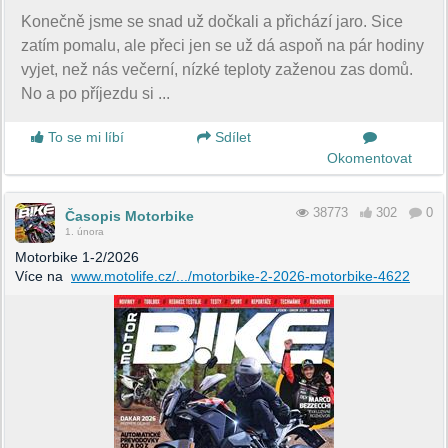
Konečně jsme se snad už dočkali a přichází jaro. Sice
zatím pomalu, ale přeci jen se už dá aspoň na pár hodiny
vyjet, než nás večerní, nízké teploty zaženou zas domů.
No a po příjezdu si ...
To se mi líbí
Sdílet
Okomentovat
38773
302
0
Časopis Motorbike
1. února
Motorbike 1-2/2026
Více na
www.motolife.cz/.../motorbike-2-2026-motorbike-4622