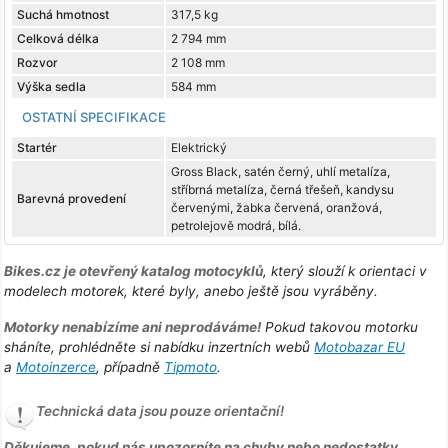
Suchá hmotnost
317,5 kg
Celková délka
2 794 mm
Rozvor
2 108 mm
Výška sedla
584 mm
OSTATNÍ SPECIFIKACE
Startér
Elektrický
Gross Black, satén černý, uhlí metalíza,
stříbrná metalíza, černá třešeň, kandysu
Barevná provedení
červenými, žabka červená, oranžová,
petrolejově modrá, bílá.
Bikes.cz je otevřený katalog motocyklů
, který slouží k orientaci v
modelech motorek, které byly, anebo ještě jsou vyráběny.
Motorky nenabízíme ani neprodáváme!
Pokud takovou motorku
sháníte, prohlédněte si nabídku inzertních webů
Motobazar EU
a
Motoinzerce
, případně
Tipmoto
.
Technická data jsou pouze orientační!
Děkujeme, pokud nás upozorníte na chyby nebo nedostatky