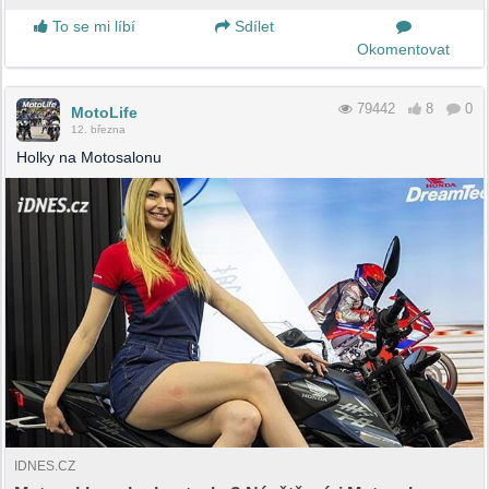
To se mi líbí
Sdílet
Okomentovat
79442
8
0
MotoLife
12. března
Holky na Motosalonu
IDNES.CZ