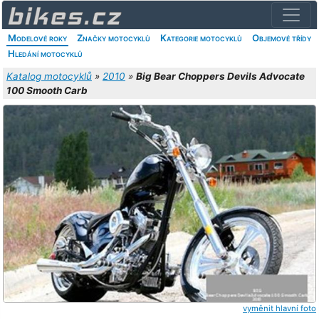
Modelové roky
Značky motocyklů
Kategorie motocyklů
Objemové třídy
Hledání motocyklů
Katalog motocyklů
»
2010
»
Big Bear Choppers Devils Advocate
100 Smooth Carb
vyměnit hlavní foto