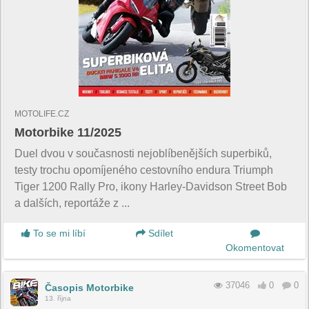
MOTOLIFE.CZ
Motorbike 11/2025
Duel dvou v současnosti nejoblíbenějších superbiků,
testy trochu opomíjeného cestovního endura Triumph
Tiger 1200 Rally Pro, ikony Harley-Davidson Street Bob
a dalších, reportáže z ...
To se mi líbí
Sdílet
Okomentovat
37046
0
0
Časopis Motorbike
13. října