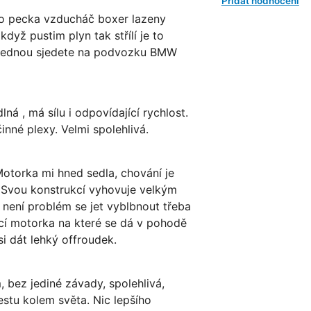
Přidat hodnocení
to pecka vzducháč boxer lazeny
když pustim plyn tak střílí je to
i jednou sjedete na podvozku BMW
ná , má sílu i odpovídající rychlost.
nné plexy. Velmi spolehlivá.
torka mi hned sedla, chování je
é. Svou konstrukcí vyhovuje velkým
 není problém se jet vyblbnout třeba
ící motorka na které se dá v pohodě
i dát lehký offroudek.
bez jediné závady, spolehlivá,
estu kolem světa. Nic lepšího