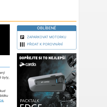
OBLÍBENÉ
ZAPARKOVAT MOTORKU
PŘIDAT K POROVNÁNÍ
terý
é byly,
kud
abídku
ce
,