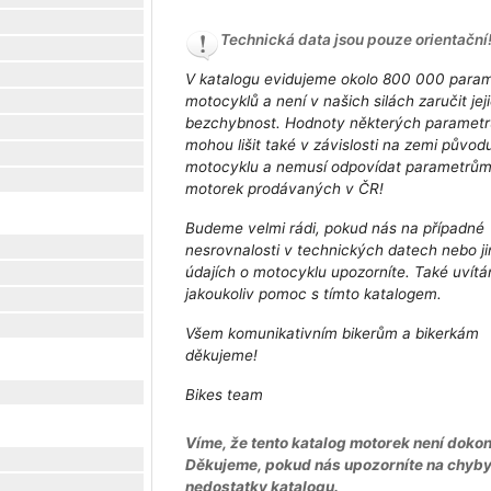
Technická data jsou pouze orientační
V katalogu evidujeme okolo 800 000 para
motocyklů a není v našich silách zaručit jej
bezchybnost. Hodnoty některých parametr
mohou lišit také v závislosti na zemi původ
motocyklu a nemusí odpovídat parametrů
motorek prodávaných v ČR!
Budeme velmi rádi, pokud nás na případné
nesrovnalosti v technických datech nebo j
údajích o motocyklu upozorníte. Také uvít
jakoukoliv pomoc s tímto katalogem.
Všem komunikativním bikerům a bikerkám
děkujeme!
Bikes team
Víme, že tento katalog motorek není dokon
Děkujeme, pokud nás upozorníte na chyb
nedostatky katalogu.