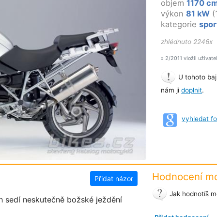
objem
1170 c
výkon
81 kW
(
kategorie
spor
zhlédnuto 2246x
» 2/2011 vložil uživate
U tohoto baj
nám ji
doplnit
.
vyhledat f
Hodnocení mo
Přidat názor
Jak hodnotíš m
h sedí neskutečně božské ježdění