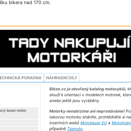
šku bikera nad 170 cm.
ECHNICKÁ PORADNA
NÁHRADNÍ DÍLY
Bikes.cz je otevřený katalog motocyklů
, k
slouží k orientaci v modelech motorek, kter
anebo ještě jsou vyráběny.
cový boxer motor,
Motorky nenabízíme ani neprodáváme!
Po
takovou motorku sháníte, prohlédněte si n
inzertních webů
Motobazar EU
a
Motoinzer
případně
Tipmoto
.