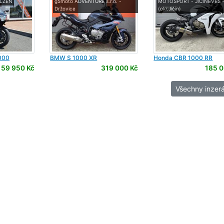
 PLZEŇ
g5moto ADVENTURE s.r.o. -
MOTOSPORT - JIČÍNĚVES 
Držovice
(okr.Jičín)
000
BMW
S 1000 XR
Honda
CBR 1000 RR
59 950 Kč
319 000 Kč
185 0
Všechny inzerá