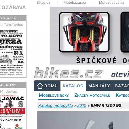
Bikes.cz
Motobazar.eu
Motozabava.cz
TOZÁBAVA
29. srpna
za Tchořovice
otev
4. - 6. září
DOMŮ
KATALOG
MANUÁLY
BAZA
44. Jawáč
Modelové roky
Značky motocyklů
Katego
Katalog motocyklů
»
2010
»
BMW R 1200 GS