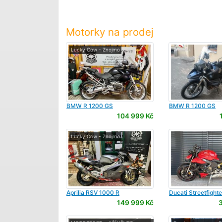
Motorky na prodej
Lucky Cow - Znojmo
BMW
R 1200 GS
BMW
R 1200 GS
104 999 Kč
Lucky Cow - Znojmo
Aprilia
RSV 1000 R
Ducati
Streetfight
149 999 Kč