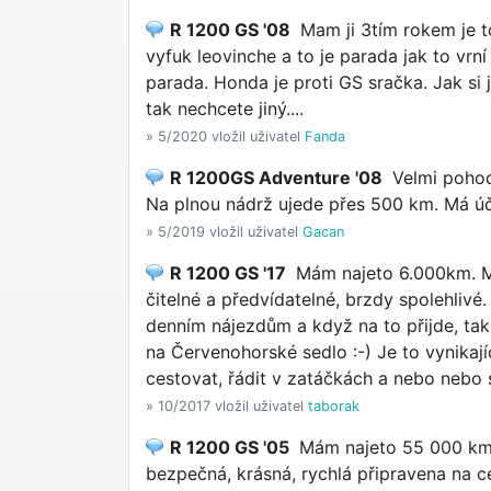
R 1200 GS '08
Mam ji 3tím rokem je 
vyfuk leovinche a to je parada jak to vrní 
parada. Honda je proti GS sračka. Jak s
tak nechcete jiný....
» 5/2020 vložil uživatel
Fanda
R 1200GS Adventure '08
Velmi pohodl
Na plnou nádrž ujede přes 500 km. Má úči
» 5/2019 vložil uživatel
Gacan
R 1200 GS '17
Mám najeto 6.000km. Mo
čitelné a předvídatelné, brzdy spolehliv
denním nájezdům a když na to přijde, tak
na Červenohorské sedlo :-) Je to vynikaj
cestovat, řádit v zatáčkách a nebo nebo s
» 10/2017 vložil uživatel
taborak
R 1200 GS '05
Mám najeto 55 000 km, 
bezpečná, krásná, rychlá připravena na c