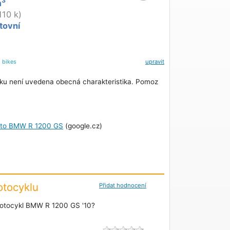
3
m
110 k)
tovní
l
bikes
upravit
ku není uvedena obecná charakteristika. Pomoz
oto BMW R 1200 GS
(google.cz)
tocyklu
Přidat hodnocení
otocykl BMW R 1200 GS '10?