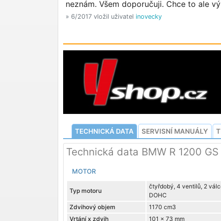
neznám. Všem doporučuji. Chce to ale vý
» 6/2017 vložil uživatel
inovecky
TECHNICKÁ DATA
SERVISNÍ MANUÁLY
T
Technická data BMW R 1200 GS
MOTOR
čtyřdobý, 4 ventilů, 2 vál
Typ motoru
DOHC
Zdvihový objem
1170 cm3
Vrtání x zdvih
101 x 73 mm