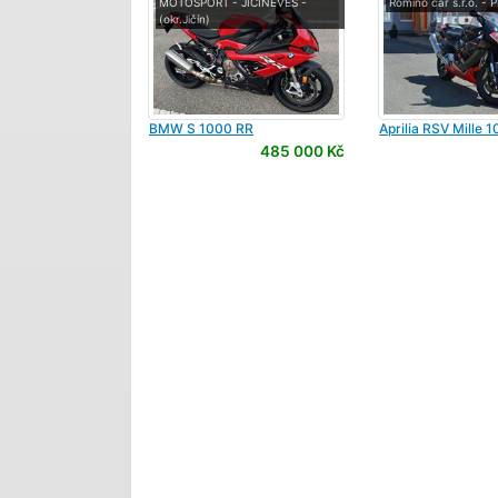
MOTOSPORT - JIČÍNĚVES -
Romino car s.r.o. -
(okr.Jičín)
BMW
S 1000 RR
Aprilia
RSV Mille 1
485 000 Kč