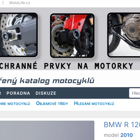
MotoLife.cz
řený katalog motocyklů
R
PORADNA
DISKUZE
rie motocyklů
Objemové třídy
Hledání motocyklů
BMW R 12
model
2010