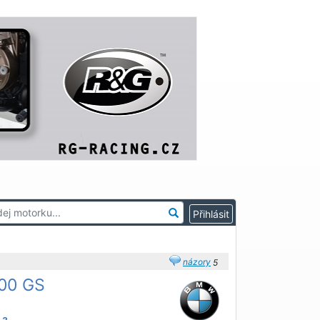
názory
5
00 GS