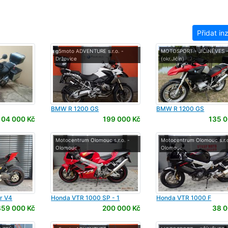
Přidat in
g5moto ADVENTURE s.r.o. -
MOTOSPORT - JIČÍNĚVES 
Držovice
(okr.Jičín)
BMW
R 1200 GS
BMW
R 1200 GS
104 000 Kč
199 000 Kč
135 0
Motocentrum Olomouc s.r.o. -
Motocentrum Olomouc s.r.o
Olomouc
Olomouc
er V4
Honda
VTR 1000 SP - 1
Honda
VTR 1000 F
359 000 Kč
200 000 Kč
38 0