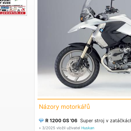
Názory motorkářů
R 1200 GS '06
Super stroj v zatáčkác
» 3/2025 vložil uživatel
Huskan