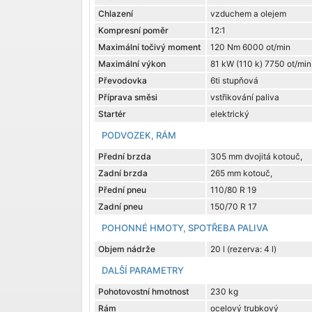
Chlazení
vzduchem a olejem
Kompresní poměr
12:1
Maximální točivý moment
120 Nm 6000 ot/min
Maximální výkon
81 kW (110 k) 7750 ot/min
Převodovka
6ti stupňová
Příprava směsi
vstřikování paliva
Startér
elektrický
PODVOZEK, RÁM
Přední brzda
305 mm dvojitá kotouč,
Zadní brzda
265 mm kotouč,
Přední pneu
110/80 R 19
Zadní pneu
150/70 R 17
POHONNÉ HMOTY, SPOTŘEBA PALIVA
Objem nádrže
20 l (rezerva: 4 l)
DALŠÍ PARAMETRY
Pohotovostní hmotnost
230 kg
Rám
ocelový trubkový