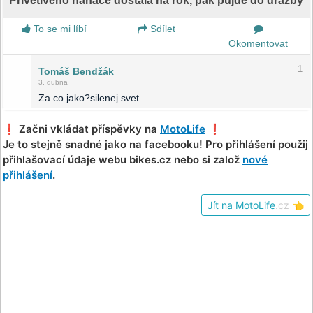
Přívětivého naháče dostala na rok, pak půjde do dražby
To se mi líbí
Sdílet
Okomentovat
1
Tomáš Bendžák
3. dubna
Za co jako?silenej svet
❗️ Začni vkládat příspěvky na
MotoLife
❗️
Je to stejně snadné jako na facebooku! Pro přihlášení použij
přihlašovací údaje webu bikes.cz nebo si založ
nové
přihlášení
.
Jít na MotoLife
.cz
👈