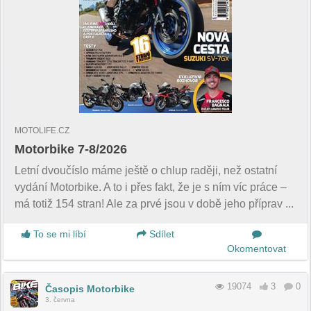
MOTOLIFE.CZ
Motorbike 7-8/2026
Letní dvoučíslo máme ještě o chlup raději, než ostatní
vydání Motorbike. A to i přes fakt, že je s ním víc práce –
má totiž 154 stran! Ale za prvé jsou v době jeho příprav ...
To se mi líbí
Sdílet
Okomentovat
19074
3
0
Časopis Motorbike
3. června