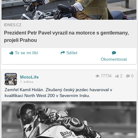
IDNES.CZ
Prezident Petr Pavel vyrazil na motorce s gentlemany,
projeli Prahou
To se mi líbí
Sdílet
Okomentovat
77734
2
0
MotoLife
7. května
Zemřel Kamil Holán. Zkušený český jezdec havaroval v
kvalifikaci North West 200 v Severním Irsku.