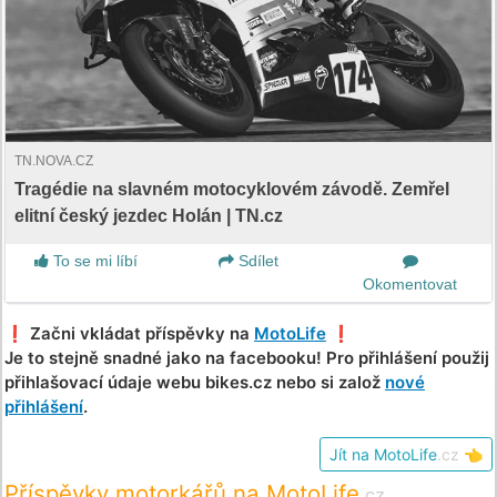
TN.NOVA.CZ
Tragédie na slavném motocyklovém závodě. Zemřel
elitní český jezdec Holán | TN.cz
To se mi líbí
Sdílet
Okomentovat
❗️ Začni vkládat příspěvky na
MotoLife
❗️
Je to stejně snadné jako na facebooku! Pro přihlášení použij
přihlašovací údaje webu bikes.cz nebo si založ
nové
přihlášení
.
Jít na MotoLife
.cz
👈
Příspěvky motorkářů na MotoLife
.cz