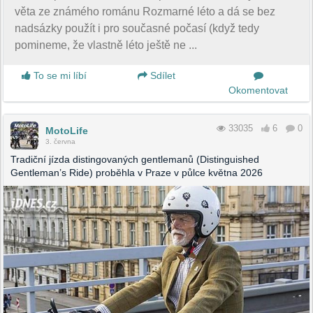
věta ze známého románu Rozmarné léto a dá se bez
nadsázky použít i pro současné počasí (když tedy
pomineme, že vlastně léto ještě ne ...
To se mi líbí
Sdílet
Okomentovat
33035
6
0
MotoLife
3. června
Tradiční jízda distingovaných gentlemanů (Distinguished
Gentleman’s Ride) proběhla v Praze v půlce května 2026