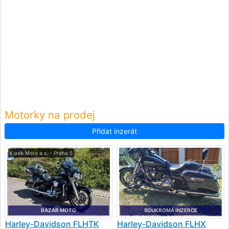
Motorky na prodej
Přidat inzerát
Klasik Moto a.s. - Praha 5
BAZAR MOTO
SOUKROMÁ INZERCE
Harley-Davidson
FLHTK
Harley-Davidson
FLHX