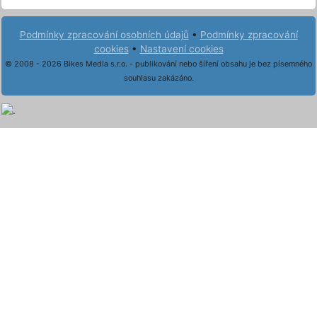
Podmínky zpracování osobních údajů
•
Podmínky zpracování
cookies
•
Nastavení cookies
© 2008 - 2026 Bikes Media s.r.o. - publikování nebo šíření obsahu je bez písemného
souhlasu zakázáno.