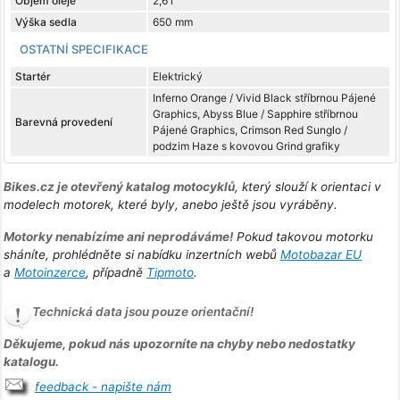
Objem oleje
2,6 l
Výška sedla
650 mm
OSTATNÍ SPECIFIKACE
Startér
Elektrický
Inferno Orange / Vivid Black stříbrnou Pájené
Graphics, Abyss Blue / Sapphire stříbrnou
Barevná provedení
Pájené Graphics, Crimson Red Sunglo /
podzim Haze s kovovou Grind grafiky
Bikes.cz je otevřený katalog motocyklů
, který slouží k orientaci v
modelech motorek, které byly, anebo ještě jsou vyráběny.
Motorky nenabízíme ani neprodáváme!
Pokud takovou motorku
sháníte, prohlédněte si nabídku inzertních webů
Motobazar EU
a
Motoinzerce
, případně
Tipmoto
.
Technická data jsou pouze orientační!
Děkujeme, pokud nás upozorníte na chyby nebo nedostatky
katalogu.
feedback - napište nám