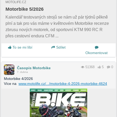
MOTOLIFE.CZ
Motorbike 5/2026
Kalendář testovaných strojů se nám už pár týdnů pěkně
plní a tak pro vás máme v květnovém Motorbike recenze
zbrusu nových motorek, od sportovní KTM 990 RC R
přes cestovní endura CFM ...
To se mi líbí
Sdílet
Okomentovat
51368
5
0
Časopis Motorbike
7. dubna
Motorbike 4/2026
Více na
www.motolife.cz/.../motorbike-4-2026-motorbike-4624