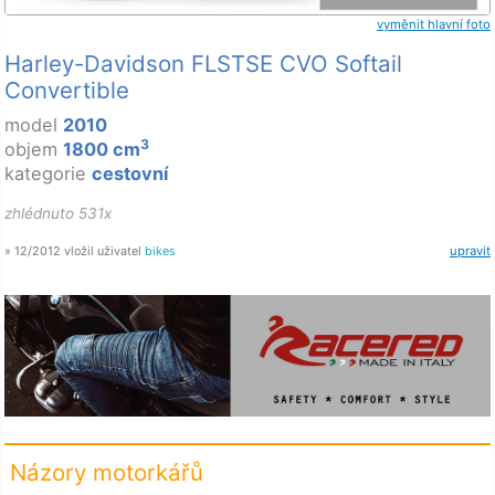
vyměnit hlavní foto
Harley-Davidson FLSTSE CVO Softail
Convertible
model
2010
3
objem
1800 cm
kategorie
cestovní
zhlédnuto 531x
» 12/2012 vložil uživatel
bikes
upravit
Názory motorkářů