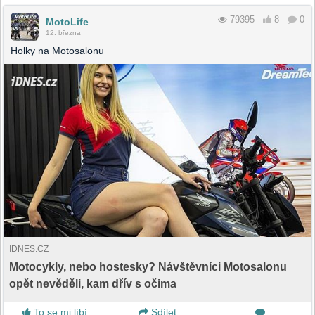
79395
8
0
MotoLife
12. března
Holky na Motosalonu
IDNES.CZ
Motocykly, nebo hostesky? Návštěvníci Motosalonu
opět nevěděli, kam dřív s očima
To se mi líbí
Sdílet