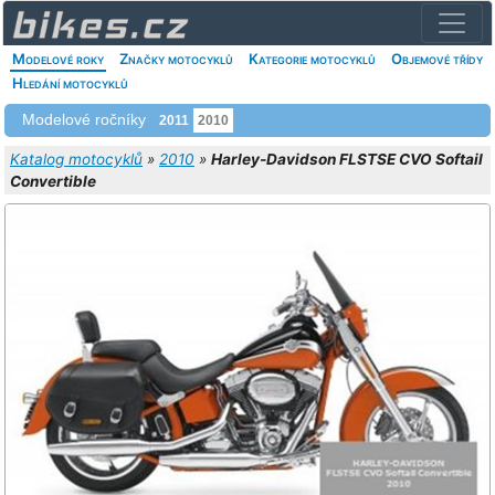
Modelové roky
Značky motocyklů
Kategorie motocyklů
Objemové třídy
Hledání motocyklů
Modelové ročníky
2011
2010
Katalog motocyklů
»
2010
»
Harley-Davidson FLSTSE CVO Softail
Convertible