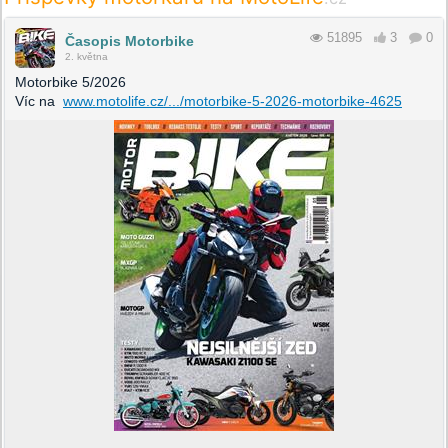
51895
3
0
Časopis Motorbike
2. května
Motorbike 5/2026
Víc na
www.motolife.cz/.../motorbike-5-2026-motorbike-4625