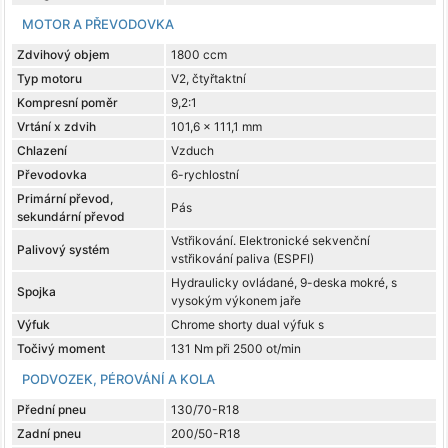
MOTOR A PŘEVODOVKA
Zdvihový objem
1800 ccm
Typ motoru
V2, čtyřtaktní
Kompresní poměr
9,2:1
Vrtání x zdvih
101,6 x 111,1 mm
Chlazení
Vzduch
Převodovka
6-rychlostní
Primární převod,
Pás
sekundární převod
Vstřikování. Elektronické sekvenční
Palivový systém
vstřikování paliva (ESPFI)
Hydraulicky ovládané, 9-deska mokré, s
Spojka
vysokým výkonem jaře
Výfuk
Chrome shorty dual výfuk s
Točivý moment
131 Nm při 2500 ot/min
PODVOZEK, PÉROVÁNÍ A KOLA
Přední pneu
130/70-R18
Zadní pneu
200/50-R18