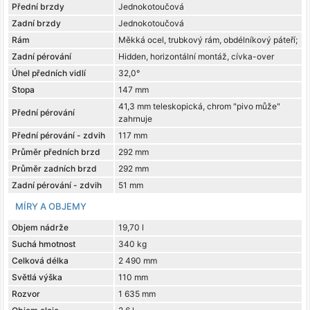
Přední brzdy
Jednokotoučová
Zadní brzdy
Jednokotoučová
Rám
Měkká ocel, trubkový rám, obdélníkový páteří;
Zadní pérování
Hidden, horizontální montáž, cívka-over
Úhel předních vidlí
32,0°
Stopa
147 mm
41,3 mm teleskopická, chrom "pivo může"
Přední pérování
zahrnuje
Přední pérování - zdvih
117 mm
Průměr předních brzd
292 mm
Průměr zadních brzd
292 mm
Zadní pérování - zdvih
51 mm
MÍRY A OBJEMY
Objem nádrže
19,70 l
Suchá hmotnost
340 kg
Celková délka
2 490 mm
Světlá výška
110 mm
Rozvor
1 635 mm