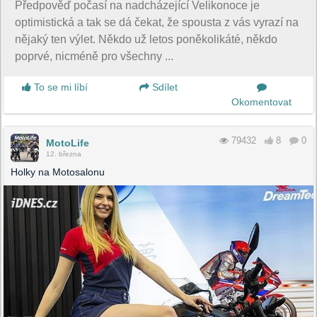
Předpověď počasí na nadcházející Velikonoce je
optimistická a tak se dá čekat, že spousta z vás vyrazí na
nějaký ten výlet. Někdo už letos poněkolikáté, někdo
poprvé, nicméně pro všechny ...
To se mi líbí
Sdílet
Okomentovat
79432
8
0
MotoLife
12. března
Holky na Motosalonu