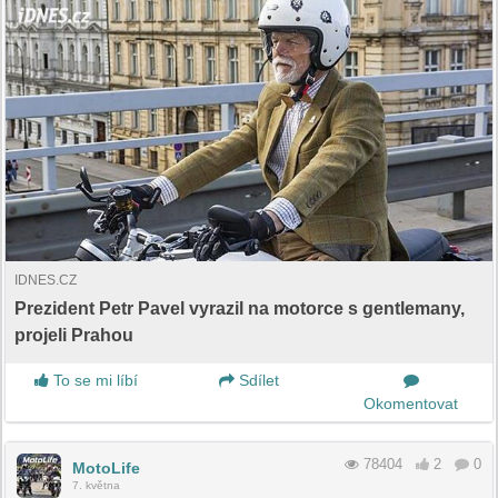
IDNES.CZ
Prezident Petr Pavel vyrazil na motorce s gentlemany,
projeli Prahou
To se mi líbí
Sdílet
Okomentovat
78404
2
0
MotoLife
7. května