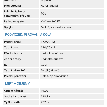
Převodovka
Automatická
Primární převod,
Pás
sekundární převod
Palivový systém
Vstřikování. EFI
Spojka
Mokrá, vícekotoučová
PODVOZEK, PÉROVÁNÍ A KOLA
Přední pneu
120/70-13
Zadní pneu
140/70-12
Přední brzdy
Jednokotoučová
Zadní brzdy
Jednokotoučová
Rám
Ocel
Zadní pérování
Dvojitý tlumič
Přední pérování
Teleskopická vidlice
MÍRY A OBJEMY
Objem nádrže
10,98 l
Suchá hmotnost
139,7 kg
Výška sedla
787 mm