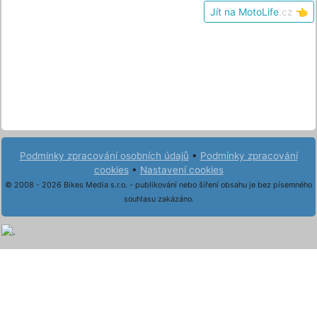
Jít na MotoLife
.cz
👈
Podmínky zpracování osobních údajů
•
Podmínky zpracování
cookies
•
Nastavení cookies
© 2008 - 2026 Bikes Media s.r.o. - publikování nebo šíření obsahu je bez písemného
souhlasu zakázáno.