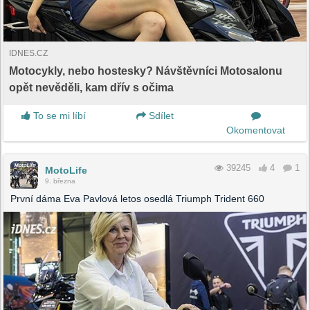
IDNES.CZ
Motocykly, nebo hostesky? Návštěvníci Motosalonu
opět nevěděli, kam dřív s očima
To se mi líbí
Sdílet
Okomentovat
39245
4
1
MotoLife
9. března
První dáma Eva Pavlová letos osedlá Triumph Trident 660