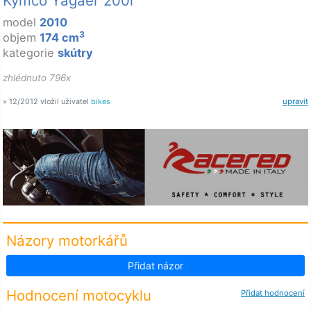
Kymco Yagaer 200i
model
2010
3
objem
174 cm
kategorie
skútry
zhlédnuto 796x
» 12/2012 vložil uživatel
bikes
upravit
Názory motorkářů
Přidat názor
Hodnocení motocyklu
Přidat hodnocení