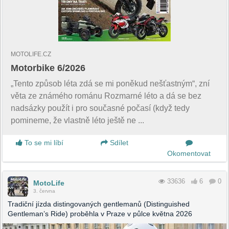
MOTOLIFE.CZ
Motorbike 6/2026
„Tento způsob léta zdá se mi poněkud nešťastným“, zní
věta ze známého románu Rozmarné léto a dá se bez
nadsázky použít i pro současné počasí (když tedy
pomineme, že vlastně léto ještě ne ...
To se mi líbí
Sdílet
Okomentovat
33636
6
0
MotoLife
3. června
Tradiční jízda distingovaných gentlemanů (Distinguished
Gentleman’s Ride) proběhla v Praze v půlce května 2026