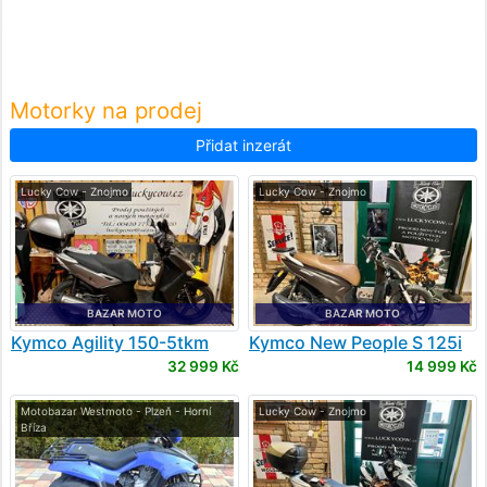
Motorky na prodej
Přidat inzerát
Lucky Cow - Znojmo
Lucky Cow - Znojmo
BAZAR MOTO
BAZAR MOTO
Kymco
Agility 150-5tkm
Kymco
New People S 125i
ABS
32 999 Kč
14 999 Kč
Motobazar Westmoto - Plzeň - Horní
Lucky Cow - Znojmo
Bříza