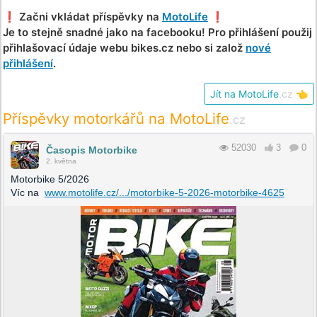
❗️ Začni vkládat příspěvky na
MotoLife
❗️
Je to stejně snadné jako na facebooku! Pro přihlášení použij
přihlašovací údaje webu bikes.cz nebo si založ
nové
přihlášení
.
Jít na MotoLife
.cz
👈
Příspěvky motorkářů na MotoLife
.cz
52030
3
0
Časopis Motorbike
2. května
Motorbike 5/2026
Víc na
www.motolife.cz/.../motorbike-5-2026-motorbike-4625