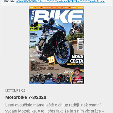
Víc na
www.motolife.cz/.../motorbike-7-8-2026-motorbike-4627
MOTOLIFE.CZ
Motorbike 7-8/2026
Letní dvoučíslo máme ještě o chlup raději, než ostatní
vydání Motorbike. A to i přes fakt, že je s ním víc práce –