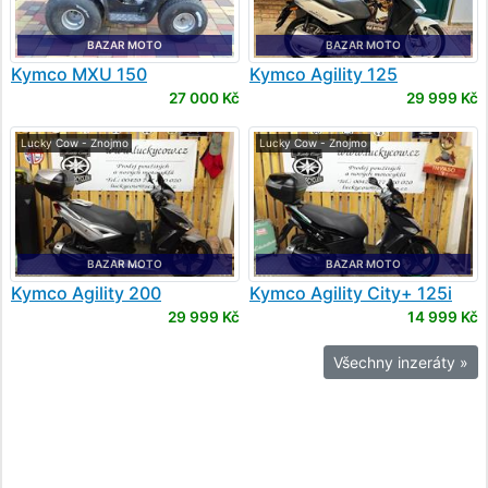
BAZAR MOTO
BAZAR MOTO
Kymco
MXU 150
Kymco
Agility 125
27 000 Kč
29 999 Kč
Lucky Cow - Znojmo
Lucky Cow - Znojmo
BAZAR MOTO
BAZAR MOTO
Kymco
Agility 200
Kymco
Agility City+ 125i
CBS
29 999 Kč
14 999 Kč
Všechny inzeráty »