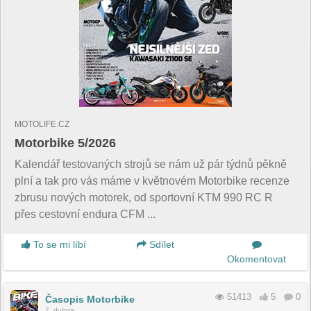
MOTOLIFE.CZ
Motorbike 5/2026
Kalendář testovaných strojů se nám už pár týdnů pěkně
plní a tak pro vás máme v květnovém Motorbike recenze
zbrusu nových motorek, od sportovní KTM 990 RC R
přes cestovní endura CFM ...
To se mi líbí
Sdílet
Okomentovat
51413
5
0
Časopis Motorbike
7. dubna