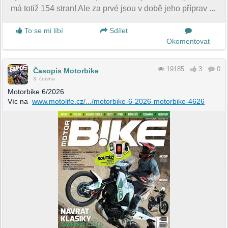
má totiž 154 stran! Ale za prvé jsou v době jeho příprav ...
To se mi líbí
Sdílet
Okomentovat
19185
3
0
Časopis Motorbike
3. června
Motorbike 6/2026
Víc na
www.motolife.cz/.../motorbike-6-2026-motorbike-4626