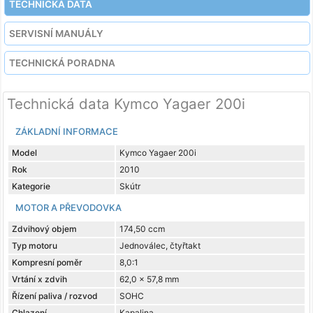
TECHNICKÁ DATA
SERVISNÍ MANUÁLY
TECHNICKÁ PORADNA
Technická data Kymco Yagaer 200i
ZÁKLADNÍ INFORMACE
Model
Kymco Yagaer 200i
Rok
2010
Kategorie
Skútr
MOTOR A PŘEVODOVKA
Zdvihový objem
174,50 ccm
Typ motoru
Jednoválec, čtyřtakt
Kompresní poměr
8,0:1
Vrtání x zdvih
62,0 x 57,8 mm
Řízení paliva / rozvod
SOHC
Chlazení
Kapalina