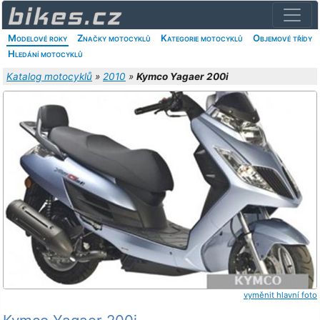
Modelové roky
Značky motocyklů
Kategorie motocyklů
Objemové třídy
Hledání motocyklů
Katalog motocyklů
»
2010
»
Kymco Yagaer 200i
vyměnit hlavní foto