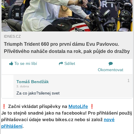
IDNES.CZ
Triumph Trident 660 pro první dámu Evu Pavlovou.
Přívětivého naháče dostala na rok, pak půjde do dražby
To se mi líbí
Sdílet
Okomentovat
1
Tomáš Bendžák
3. dubna
Za co jako?silenej svet
❗️ Začni vkládat příspěvky na
MotoLife
❗️
Je to stejně snadné jako na facebooku! Pro přihlášení použij
přihlašovací údaje webu bikes.cz nebo si založ
nové
přihlášení
.