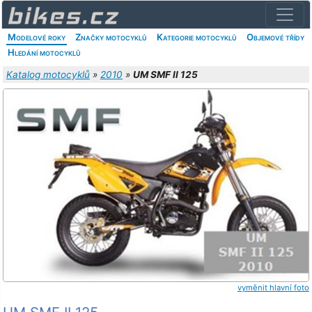
Modelové roky
Značky motocyklů
Kategorie motocyklů
Objemové třídy
Hledání motocyklů
Katalog motocyklů
»
2010
»
UM SMF II 125
vyměnit hlavní foto