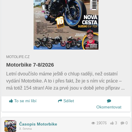
MOTOLIFE.CZ
Motorbike 7-8/2026
Letní dvoučíslo máme ještě o chlup raději, než ostatní
vydání Motorbike. A to i přes fakt, že je s ním víc práce –
má totiž 154 stran! Ale za prvé jsou v době jeho příprav ...
To se mi líbí
Sdílet
Okomentovat
19076
3
0
Časopis Motorbike
3. června