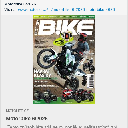
Motorbike 6/2026
Víc na
www.motolife.cz/.../motorbike-6-2026-motorbike-4626
MOTOLIFE.CZ
Motorbike 6/2026
„Tento způsob léta zdá se mi poněkud nešťastným“, zní