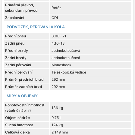
Primární převod,
Řetěz
sekundární převod
Zapalování
CDI
PODVOZEK, PÉROVÁNÍ A KOLA
Přední pneu
3.00-.21
Zadní pneu
4.10-18
Přední brzdy
Jednokotoučová
Zadní brzdy
Jednokotoučová
Zadní pérování
Monoshock
Přední pérování
Teleskopická vidlice
Průměr předních brzd
292 mm
Průměr zadních brzd
292 mm
MÍRY A OBJEMY
Pohotovostní hmotnost
136 kg
(včetně náplní)
Objem nádrže
9,75 l
Suchá hmotnost
124 kg
Celková délka
2 149 mm