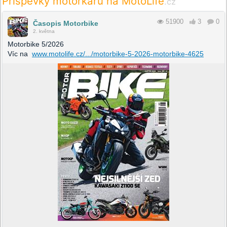
Příspěvky motorkářů na MotoLife
.cz
51900
3
0
Časopis Motorbike
2. května
Motorbike 5/2026
Víc na
www.motolife.cz/.../motorbike-5-2026-motorbike-4625