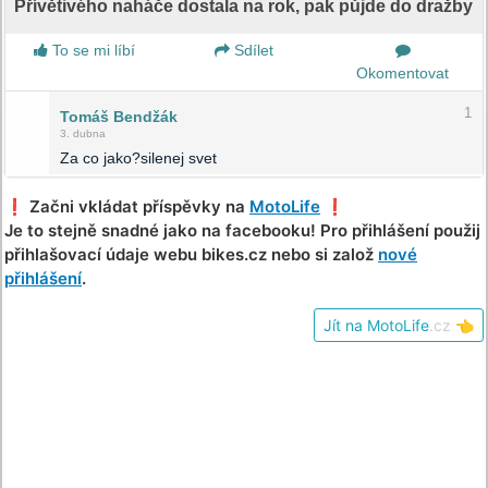
Přívětivého naháče dostala na rok, pak půjde do dražby
To se mi líbí
Sdílet
Okomentovat
1
Tomáš Bendžák
3. dubna
Za co jako?silenej svet
❗️ Začni vkládat příspěvky na
MotoLife
❗️
Je to stejně snadné jako na facebooku! Pro přihlášení použij
přihlašovací údaje webu bikes.cz nebo si založ
nové
přihlášení
.
Jít na MotoLife
.cz
👈