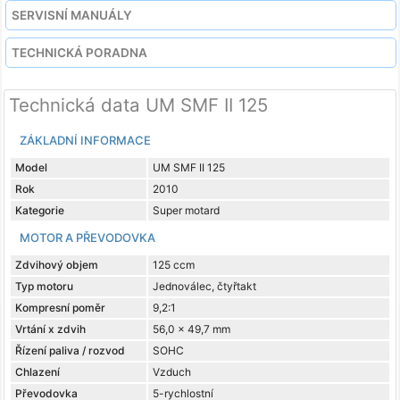
SERVISNÍ MANUÁLY
TECHNICKÁ PORADNA
Technická data UM SMF II 125
ZÁKLADNÍ INFORMACE
Model
UM SMF II 125
Rok
2010
Kategorie
Super motard
MOTOR A PŘEVODOVKA
Zdvihový objem
125 ccm
Typ motoru
Jednoválec, čtyřtakt
Kompresní poměr
9,2:1
Vrtání x zdvih
56,0 x 49,7 mm
Řízení paliva / rozvod
SOHC
Chlazení
Vzduch
Převodovka
5-rychlostní