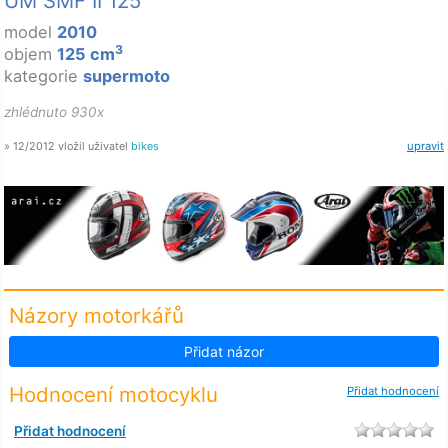
UM SMF II 125
model
2010
3
objem
125 cm
kategorie
supermoto
zhlédnuto 930x
» 12/2012 vložil uživatel
bikes
upravit
Názory motorkářů
Přidat názor
Hodnocení motocyklu
Přidat hodnocení
Přidat hodnocení