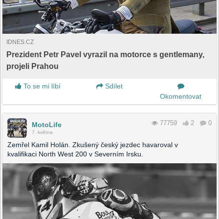
IDNES.CZ
Prezident Petr Pavel vyrazil na motorce s gentlemany,
projeli Prahou
To se mi líbí
Sdílet
Okomentovat
77759
2
0
MotoLife
7. května
Zemřel Kamil Holán. Zkušený český jezdec havaroval v
kvalifikaci North West 200 v Severním Irsku.