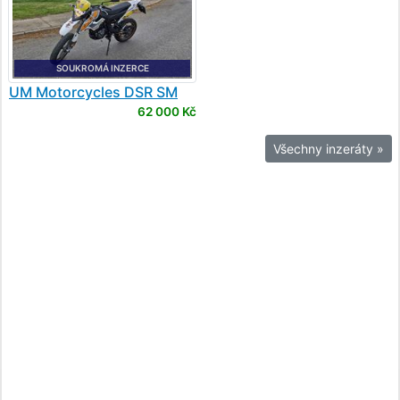
SOUKROMÁ INZERCE
UM Motorcycles
DSR SM
62 000 Kč
Všechny inzeráty »