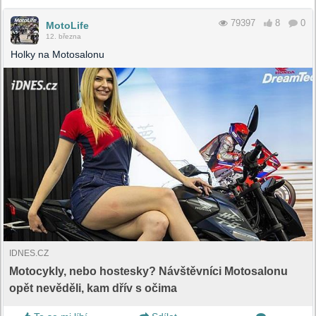
79397
8
0
MotoLife
12. března
Holky na Motosalonu
IDNES.CZ
Motocykly, nebo hostesky? Návštěvníci Motosalonu
opět nevěděli, kam dřív s očima