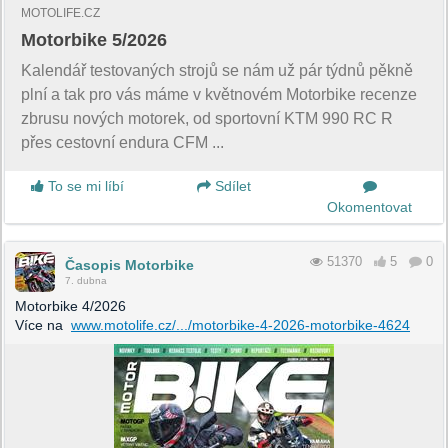
MOTOLIFE.CZ
Motorbike 5/2026
Kalendář testovaných strojů se nám už pár týdnů pěkně
plní a tak pro vás máme v květnovém Motorbike recenze
zbrusu nových motorek, od sportovní KTM 990 RC R
přes cestovní endura CFM ...
To se mi líbí
Sdílet
Okomentovat
51370
5
0
Časopis Motorbike
7. dubna
Motorbike 4/2026
Více na
www.motolife.cz/.../motorbike-4-2026-motorbike-4624