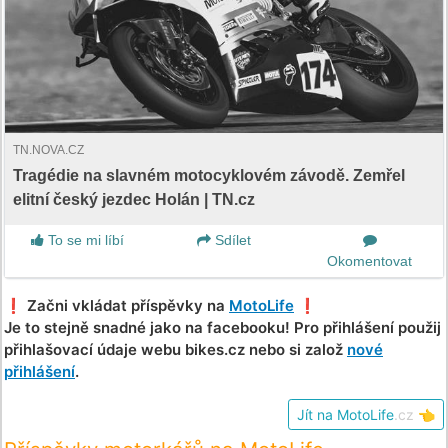
TN.NOVA.CZ
Tragédie na slavném motocyklovém závodě. Zemřel
elitní český jezdec Holán | TN.cz
To se mi líbí
Sdílet
Okomentovat
❗️ Začni vkládat příspěvky na
MotoLife
❗️
Je to stejně snadné jako na facebooku! Pro přihlášení použij
přihlašovací údaje webu bikes.cz nebo si založ
nové
přihlášení
.
Jít na MotoLife
.cz
👈