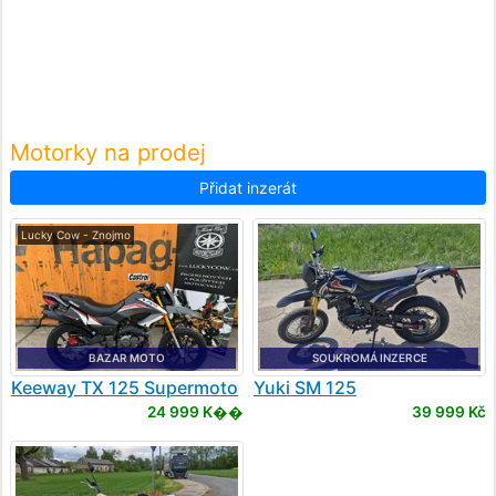
Motorky na prodej
Přidat inzerát
Lucky Cow - Znojmo
BAZAR MOTO
SOUKROMÁ INZERCE
Keeway
TX 125 Supermoto
Yuki
SM 125
24 999 K��
39 999 Kč