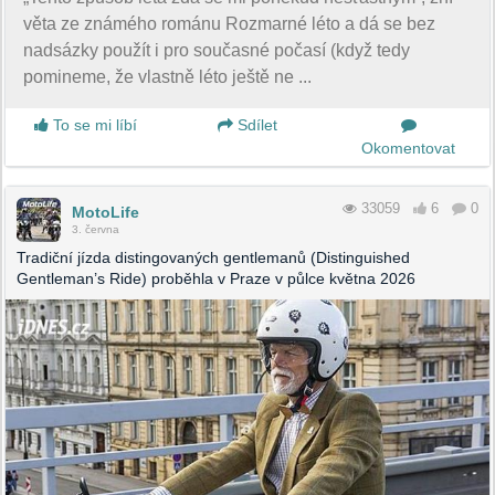
věta ze známého románu Rozmarné léto a dá se bez
nadsázky použít i pro současné počasí (když tedy
pomineme, že vlastně léto ještě ne ...
To se mi líbí
Sdílet
Okomentovat
33059
6
0
MotoLife
3. června
Tradiční jízda distingovaných gentlemanů (Distinguished
Gentleman’s Ride) proběhla v Praze v půlce května 2026