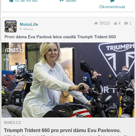
To se mi líbí
Sdílet
Okomentovat
39210
4
1
MotoLife
9. března
První dáma Eva Pavlová letos osedlá Triumph Trident 660
IDNES.CZ
Triumph Trident 660 pro první dámu Evu Pavlovou.