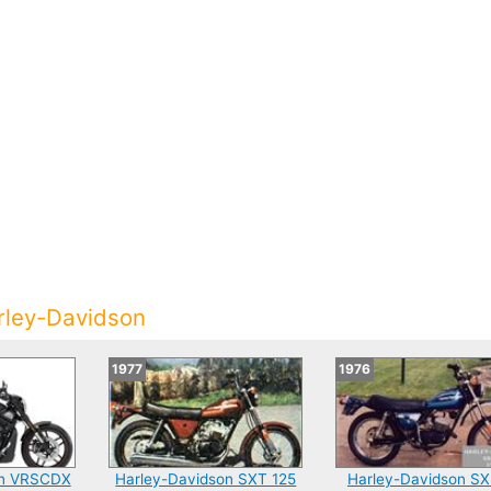
arley-Davidson
1977
1976
on VRSCDX
Harley-Davidson SXT 125
Harley-Davidson SX