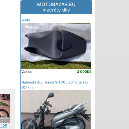
MOTOBAZAR.EU
inzeráty díly
sedlo
Valtice
3 000Kč
Náhradní díly Honda SH 300 2010 najeto
10 tKm
 125