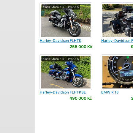
Klasik Moto a.s. - Praha 5
Harley-Davidson
FLHTK
Harley-Davidson
F
Electra Glide Ultra Limited
Tri Glide Ultra Cla
255 000 Kč
1690
Klasik Moto a.s. - Praha 5
Harley-Davidson
FLHTKSE
BMW
R 18
ULTRA LIMITED CVO
490 000 Kč