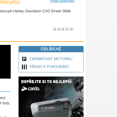
tocyklu
Přidat hodnocení
otocykl Harley-Davidson CVO Street Glide
OBLÍBENÉ
ZAPARKOVAT MOTORKU
PŘIDAT K POROVNÁNÍ
terý
é byly,