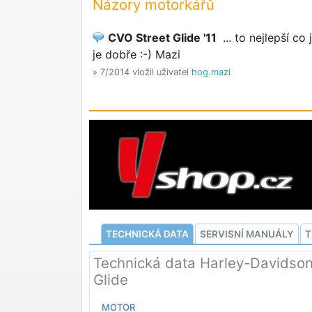
Názory motorkářů
CVO Street Glide '11
... to nejlepší co
je dobře :-) Mazi
» 7/2014 vložil uživatel
hog.mazi
TECHNICKÁ DATA
SERVISNÍ MANUÁLY
T
Technická data Harley-Davidso
Glide
MOTOR