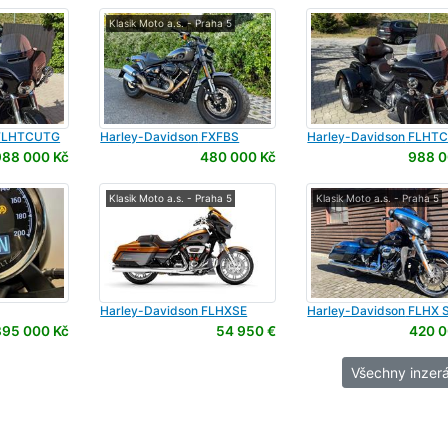
Klasik Moto a.s. - Praha 5
LHTCUTG
Harley-Davidson
FXFBS
Harley-Davidson
FLHT
ssic
Softail Fat Bob 114cui
Tri Glide Ultra Classic
988 000 Kč
480 000 Kč
988 0
Klasik Moto a.s. - Praha 5
Klasik Moto a.s. - Praha 5
Harley-Davidson
FLHXSE
Harley-Davidson
FLHX S
CVO Street Glide
Glide
395 000 Kč
54 950 €
420 0
Všechny inzerá