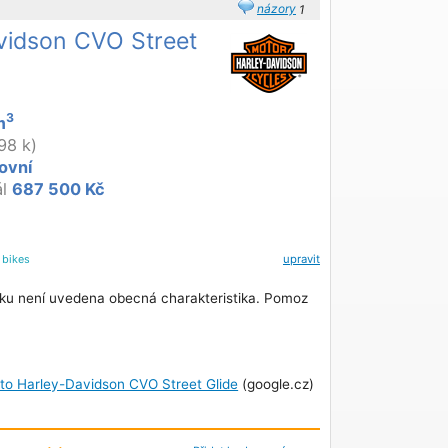
názory
1
vidson CVO Street
3
m
98 k)
ovní
ál
687 500 Kč
l
bikes
upravit
ku není uvedena obecná charakteristika. Pomoz
oto Harley-Davidson CVO Street Glide
(google.cz)