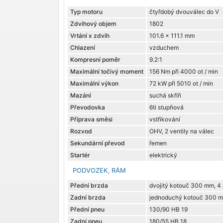
Typ motoru
čtyřdobý dvouválec do V
Zdvihový objem
1802
Vrtání x zdvih
101.6 x 111.1 mm
Chlazení
vzduchem
Kompresní poměr
9.2:1
Maximální točivý moment
156 Nm při 4000 ot / min
Maximální výkon
72 kW při 5010 ot / min
Mazání
suchá skříň
Převodovka
6ti stupňová
Příprava směsi
vstřikování
Rozvod
OHV, 2 ventily na válec
Sekundární převod
řemen
Startér
elektrický
PODVOZEK, RÁM
Přední brzda
dvojitý kotouč 300 mm, 4 
Zadní brzda
jednoduchý kotouč 300 mm
Přední pneu
130/90 HB 19
Zadní pneu
180/55 HB 18