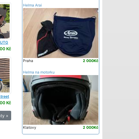
Helma Arai
CUTG
00 Kč
Praha
2 000Kč
Helma na motorku
treet
00 Kč
ty »
Klatovy
2 000Kč