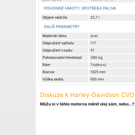
POHONNÉ HMOTY, SPOTŘEBA PALIVA
Objem nádrže
22,7 l
DALŠÍ PARAMETRY
Materiál rámu
ocel
Odpružení vpředu
117
Odpružení vzadu
51
Pohotovostní hmotnost
380 kg
Rám
Trubkový
Rozvor
1625 mm
Výška sedla
695 mm
Diskuze k Harley-Davidson CVO 
Můžu si v téhle motorce měnit olej sám, nebo...?