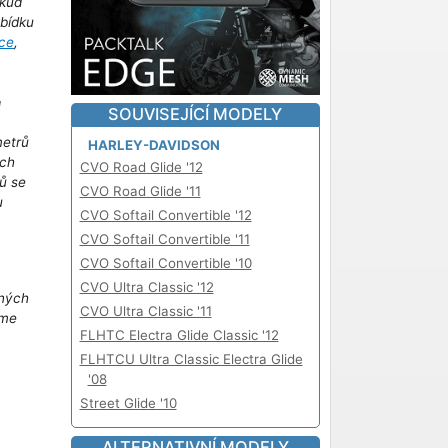
kud
abídku
ce
,
!
SOUVISEJÍCÍ MODELY
metrů
HARLEY-DAVIDSON
ich
CVO Road Glide '12
ů se
CVO Road Glide '11
u
CVO Softail Convertible '12
m
CVO Softail Convertible '11
CVO Softail Convertible '10
CVO Ultra Classic '12
iných
CVO Ultra Classic '11
áme
FLHTC Electra Glide Classic '12
FLHTCU Ultra Classic Electra Glide
'08
Street Glide '10
ALTERNATIVNÍ MODELY