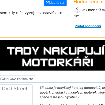
Hodnocení mo
Přidat názor
Jak hodnotíš m
 jsem kdy měl, vývoj nezastavíš a to
'11?
Přidat hodnocení
ECHNICKÁ PORADNA
n CVO Street
Bikes.cz je otevřený katalog motocyklů
, k
slouží k orientaci v modelech motorek, kter
anebo ještě jsou vyráběny.