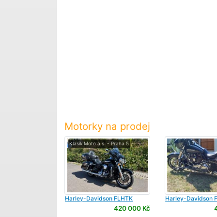
Motorky na prodej
Klasik Moto a.s. - Praha 5
Harley-Davidson
FLHTK
Harley-Davidson
F
Electra Glide Ultra Limited
Glide
420 000 Kč
1868