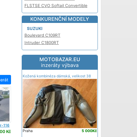
FLSTSE CVO Softail Convertible
KONKURENČNÍ MODELY
SUZUKI
Boulevard C109RT
Intruder C1800RT
MOTOBAZAR.EU
inzeráty výbava
Kožená kombinéza dámská, velikost 38
zerát
r-116
Praha
5 000Kč
00 Kč