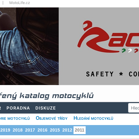
MotoLife.cz
řený katalog motocyklů
R
PORADNA
DISKUZE
rie motocyklů
Objemové třídy
Hledání motocyklů
2019
2018
2017
2016
2015
2012
2011