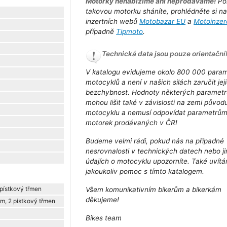
Motorky nenabízíme ani neprodáváme!
Po
takovou motorku sháníte, prohlédněte si n
inzertních webů
Motobazar EU
a
Motoinzer
případně
Tipmoto
.
Technická data jsou pouze orientační
V katalogu evidujeme okolo 800 000 para
motocyklů a není v našich silách zaručit jej
bezchybnost. Hodnoty některých parametr
mohou lišit také v závislosti na zemi původ
motocyklu a nemusí odpovídat parametrů
motorek prodávaných v ČR!
Budeme velmi rádi, pokud nás na případné
nesrovnalosti v technických datech nebo j
údajích o motocyklu upozorníte. Také uvít
jakoukoliv pomoc s tímto katalogem.
pístkový třmen
Všem komunikativním bikerům a bikerkám
děkujeme!
, 2 pístkový třmen
Bikes team