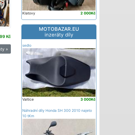
Klatovy
2 000Kč
MOTOBAZAR.EU
inzeráty díly
99 Kč
sedlo
ty »
Valtice
3 000Kč
Náhradní díly Honda SH 300 2010 najeto
10 tKm