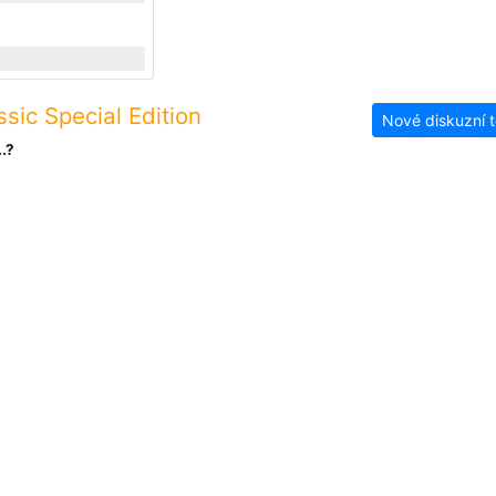
ic Special Edition
Nové diskuzní 
.?