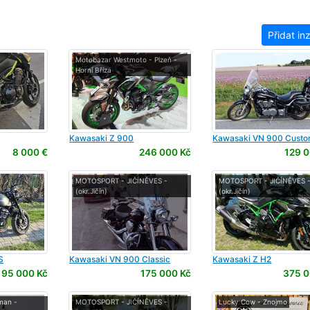
Přidat in
Motobazar Westmoto - Plzeň -
Horní Bříza
Kawasaki
Z 900
Kawasaki
VN 900 Cust
8 000 €
246 000 Kč
129 0
MOTOSPORT - JIČÍNĚVES -
MOTOSPORT - JIČÍNĚVES 
(okr.Jičín)
(okr.Jičín)
S
Kawasaki
VN 900 Classic
Kawasaki
Z H2
195 000 Kč
175 000 Kč
375 0
man -
MOTOSPORT - JIČÍNĚVES -
Lucky Cow - Znojmo