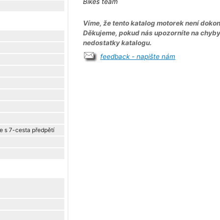
Bikes team
Víme, že tento katalog motorek není dokon
Děkujeme, pokud nás upozorníte na chyb
nedostatky katalogu.
feedback - napište nám
e s 7-cesta předpětí