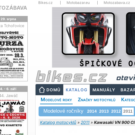
Bikes.cz
Motobazar.eu
Motozabava.cz
TOZÁBAVA
29. srpna
za Tchořovice
otev
4. - 6. září
DOMŮ
KATALOG
MANUÁLY
BAZA
44. Jawáč
Modelové roky
Značky motocyklů
Katego
Modelové ročníky
2014
2013
2012
2011
Katalog motocyklů
»
2011
»
Kawasaki VN 900 Cla