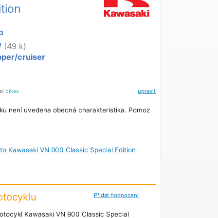
ition
3
W
(49 k)
per/cruiser
tel
bikes
upravit
ku není uvedena obecná charakteristika. Pomoz
oto Kawasaki VN 900 Classic Special Edition
tocyklu
Přidat hodnocení
otocykl Kawasaki VN 900 Classic Special