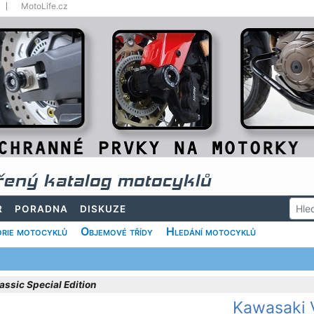
MotoLife.cz
řený katalog motocyklů
R
PORADNA
DISKUZE
rie motocyklů
Objemové třídy
Hledání motocyklů
ssic Special Edition
Kawasaki 