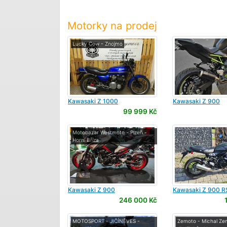
Motorky na prodej
Lucky Cow - Znojmo
Kawasaki
Z 1000
Kawasaki
Z 900
99 999 Kč
Motobazar Westmoto - Plzeň -
Horní Bříza
Kawasaki
Z 900
Kawasaki
Z 900 R
246 000 Kč
MOTOSPORT - JIČÍNĚVES -
Zemoto - Michal Ze