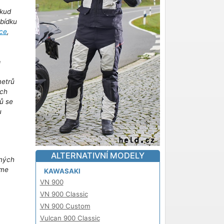
kud
abídku
ce
,
!
metrů
ich
ů se
u
m
ALTERNATIVNÍ MODELY
iných
áme
KAWASAKI
VN 900
VN 900 Classic
VN 900 Custom
Vulcan 900 Classic