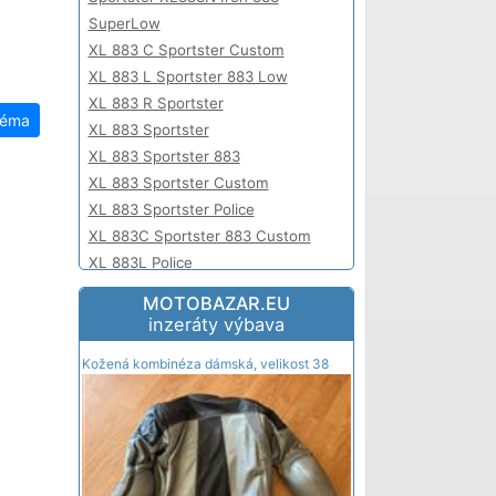
SuperLow
XL 883 C Sportster Custom
XL 883 L Sportster 883 Low
XL 883 R Sportster
téma
XL 883 Sportster
XL 883 Sportster 883
XL 883 Sportster Custom
XL 883 Sportster Police
XL 883C Sportster 883 Custom
XL 883L Police
XL 883L Sportster 883 SuperLow
MOTOBAZAR.EU
XL 883R Sportster 883 R
inzeráty výbava
XL883C Sportster
Kožená kombinéza dámská, velikost 38
XL883L Sportster Low
XL883L Sportster SuperLow
XL883N Sportster Iron 883
XL883R Sportster R
XL883R Sportster 883 R Roadster