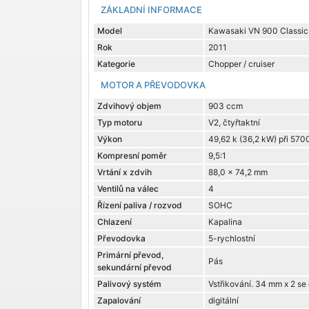
ZÁKLADNÍ INFORMACE
Model
Kawasaki VN 900 Classic 
Rok
2011
Kategorie
Chopper / cruiser
MOTOR A PŘEVODOVKA
Zdvihový objem
903 ccm
Typ motoru
V2, čtyřtaktní
Výkon
49,62 k (36,2 kW) při 570
Kompresní poměr
9,5:1
Vrtání x zdvih
88,0 x 74,2 mm
Ventilů na válec
4
Řízení paliva / rozvod
SOHC
Chlazení
Kapalina
Převodovka
5-rychlostní
Primární převod,
Pás
sekundární převod
Palivový systém
Vstřikování. 34 mm x 2 s
Zapalování
digitální