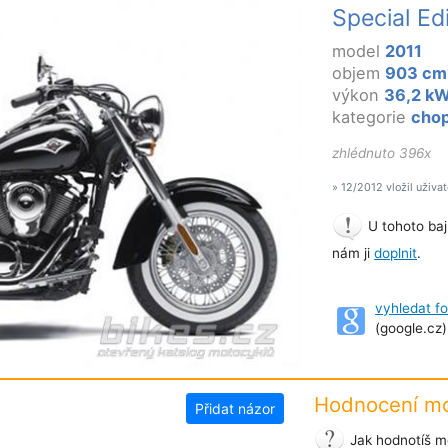
Special Ed
model
2011
objem
903 cm
výkon
36,2 k
kategorie
chop
zhlédnuto 396x
» 12/2012 vložil uživa
U tohoto baj
nám ji
doplnit
.
vyhledat f
(google.cz)
Hodnocení mo
Přidat názor
Jak hodnotíš m