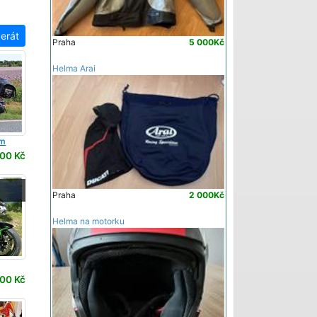
TRIUMPH
THUNDERBIRD SPORT
zerát
Praha
5 000Kč
Helma Arai
om
00 Kč
-
Praha
2 000Kč
Helma na motorku
00 Kč