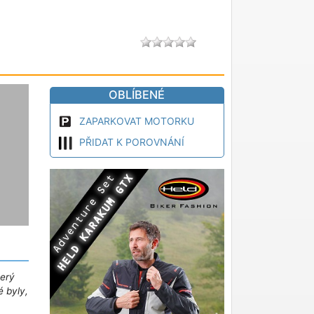
OBLÍBENÉ
ZAPARKOVAT MOTORKU
PŘIDAT K POROVNÁNÍ
terý
é byly,