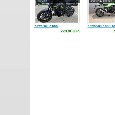
(okr.Jičín)
Jindřichův Hradec
Kawasaki
Z 900
Kawasaki
Z 900 R
220 000 Kč