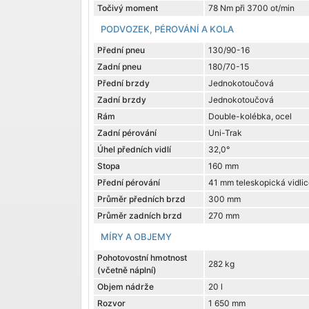
Točivý moment
78 Nm při 3700 ot/min
PODVOZEK, PÉROVÁNÍ A KOLA
Přední pneu
130/90-16
Zadní pneu
180/70-15
Přední brzdy
Jednokotoučová
Zadní brzdy
Jednokotoučová
Rám
Double-kolébka, ocel
Zadní pérování
Uni-Trak
Úhel předních vidlí
32,0°
Stopa
160 mm
Přední pérování
41 mm teleskopická vidlic
Průměr předních brzd
300 mm
Průměr zadních brzd
270 mm
MÍRY A OBJEMY
Pohotovostní hmotnost
282 kg
(včetně náplní)
Objem nádrže
20 l
Rozvor
1 650 mm