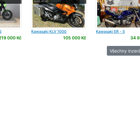
(okr.Jičín)
S
Kawasaki
KLV 1000
Kawasaki
ER - 5
219 000 Kč
105 000 Kč
34 9
Všechny inzerá