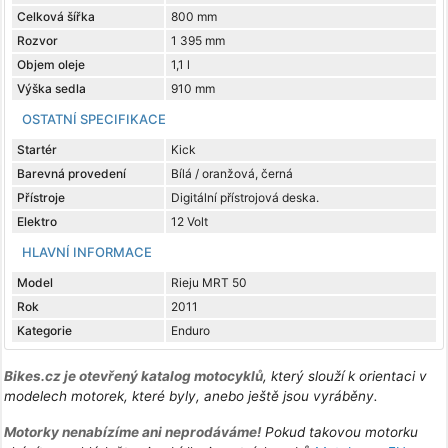
Celková šířka
800 mm
Rozvor
1 395 mm
Objem oleje
1,1 l
Výška sedla
910 mm
OSTATNÍ SPECIFIKACE
Startér
Kick
Barevná provedení
Bílá / oranžová, černá
Přístroje
Digitální přístrojová deska.
Elektro
12 Volt
HLAVNÍ INFORMACE
Model
Rieju MRT 50
Rok
2011
Kategorie
Enduro
Bikes.cz je otevřený katalog motocyklů
, který slouží k orientaci v
modelech motorek, které byly, anebo ještě jsou vyráběny.
Motorky nenabízíme ani neprodáváme!
Pokud takovou motorku