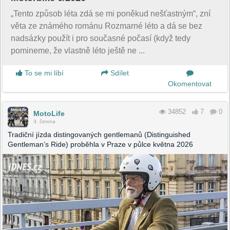
„Tento způsob léta zdá se mi poněkud nešťastným“, zní
věta ze známého románu Rozmarné léto a dá se bez
nadsázky použít i pro současné počasí (když tedy
pomineme, že vlastně léto ještě ne ...
To se mi líbí
Sdílet
Okomentovat
34852
7
0
MotoLife
3. června
Tradiční jízda distingovaných gentlemanů (Distinguished
Gentleman’s Ride) proběhla v Praze v půlce května 2026