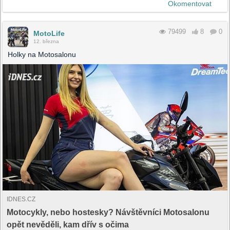
Okomentovat
79499
8
0
MotoLife
12. března
Holky na Motosalonu
IDNES.CZ
Motocykly, nebo hostesky? Návštěvníci Motosalonu
opět nevěděli, kam dřív s očima