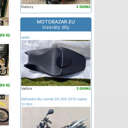
Klatovy
2 000Kč
MOTOBAZAR.EU
inzeráty díly
99 Kč
sedlo
99 Kč
Valtice
3 000Kč
a 4
Náhradní díly Honda SH 300 2010 najeto
10 tKm