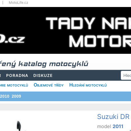
MotoLife.cz
řený katalog motocyklů
R
PORADNA
DISKUZE
rie motocyklů
Objemové třídy
Hledání motocyklů
2010
2009
Suzuki DR
model
2011