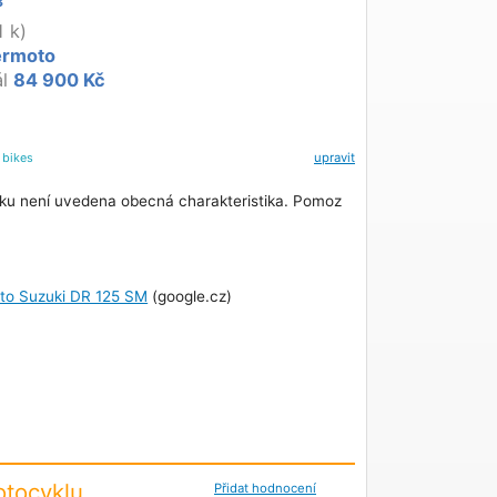
3
1 k)
ermoto
ál
84 900 Kč
l
bikes
upravit
ku není uvedena obecná charakteristika. Pomoz
oto Suzuki DR 125 SM
(google.cz)
tocyklu
Přidat hodnocení