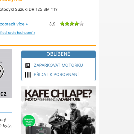
otocykl Suzuki DR 125 SM '11?
zobrazit více »
3,9
řidej svoje hodnocení »
OBLÍBENÉ
ZAPARKOVAT MOTORKU
PŘIDAT K POROVNÁNÍ
terý
é byly,