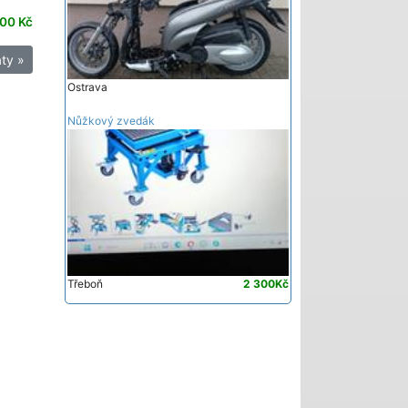
00 Kč
ty »
Ostrava
Nůžkový zvedák
Třeboň
2 300Kč