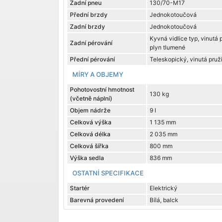
Zadní pneu
130/70-M17
Přední brzdy
Jednokotoučová
Zadní brzdy
Jednokotoučová
Kyvná vidlice typ, vinutá 
Zadní pérování
plyn tlumené
Přední pérování
Teleskopický, vinutá pruž
MÍRY A OBJEMY
Pohotovostní hmotnost
130 kg
(včetně náplní)
Objem nádrže
9 l
Celková výška
1 135 mm
Celková délka
2 035 mm
Celková šířka
800 mm
Výška sedla
836 mm
OSTATNÍ SPECIFIKACE
Startér
Elektrický
Barevná provedení
Bílá, balck