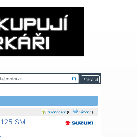
hodnocení
názory
9
1
 125 SM