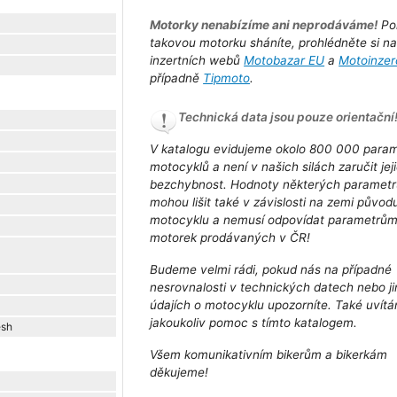
Motorky nenabízíme ani neprodáváme!
Po
takovou motorku sháníte, prohlédněte si n
inzertních webů
Motobazar EU
a
Motoinzer
případně
Tipmoto
.
Technická data jsou pouze orientační
V katalogu evidujeme okolo 800 000 para
motocyklů a není v našich silách zaručit jej
bezchybnost. Hodnoty některých parametr
mohou lišit také v závislosti na zemi původ
motocyklu a nemusí odpovídat parametrů
motorek prodávaných v ČR!
Budeme velmi rádi, pokud nás na případné
nesrovnalosti v technických datech nebo j
údajích o motocyklu upozorníte. Také uvít
jakoukoliv pomoc s tímto katalogem.
esh
Všem komunikativním bikerům a bikerkám
děkujeme!