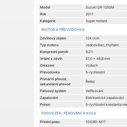
Model
Suzuki DR 125SM
Rok
2011
Kategorie
Super motard
MOTOR A PŘEVODOVKA
Zdvihový objem
124 ccm
Typ motoru
Jednoválec, čtyřtakt
Kompresní poměr
9,2:1
Vrtání x zdvih
57,0 x 48,8 mm
Chlazení
Vzduch
Převodovka
5-rychlostní
Primární převod,
Řetěz
sekundární převod
Palivový systém
Vstřikování
Zapalování
Elektronické zapalování
Pohon
5-rychlostní konstanta m
PODVOZEK, PÉROVÁNÍ A KOLA
Přední pneu
100/80-M17