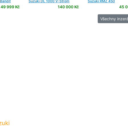
Bandit
Suzuki
DL 1000 V-Strom
Suzuki
RMZ 450
49 999 Kč
140 000 Kč
45 0
Všechny inzerá
zuki