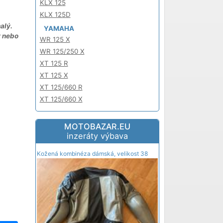
KLX 125
KLX 125D
alý.
YAMAHA
y nebo
WR 125 X
WR 125/250 X
XT 125 R
XT 125 X
XT 125/660 R
XT 125/660 X
MOTOBAZAR.EU
inzeráty výbava
Kožená kombinéza dámská, velikost 38