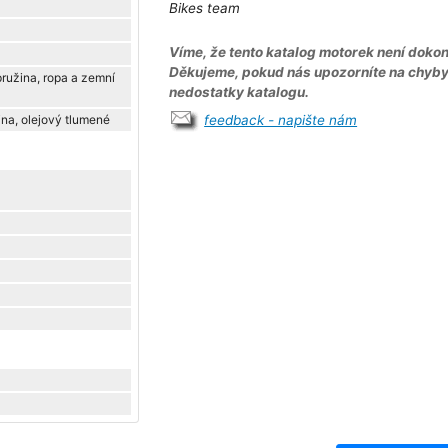
Bikes team
Víme, že tento katalog motorek není dokon
Děkujeme, pokud nás upozorníte na chyb
pružina, ropa a zemní
nedostatky katalogu.
ina, olejový tlumené
feedback - napište nám