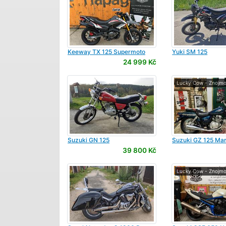
Keeway
TX 125 Supermoto
Yuki
SM 125
24 999 Kč
Lucky Cow - Znojm
Suzuki
GN 125
Suzuki
GZ 125 Ma
39 800 Kč
Lucky Cow - Znojm