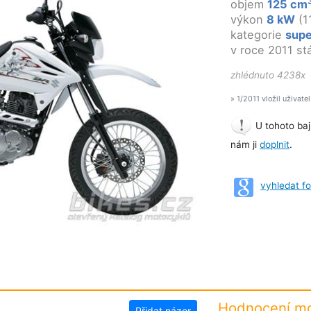
objem
125 cm
výkon
8 kW
(1
kategorie
sup
v roce 2011 st
zhlédnuto 4238x
» 1/2011 vložil uživate
U tohoto baj
nám ji
doplnit
.
vyhledat f
Hodnocení mo
Přidat názor