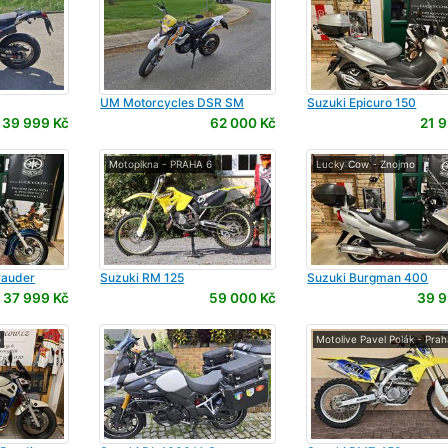
UM Motorcycles
DSR SM
Suzuki
Epicuro 150
39 999 Kč
62 000 Kč
21 9
o
Motopikna - PRAHA 6
Lucky Cow - Znojmo
rauder
Suzuki
RM 125
Suzuki
Burgman 400
37 999 Kč
59 000 Kč
39 9
o
Motolive Pavel Polák - Prah