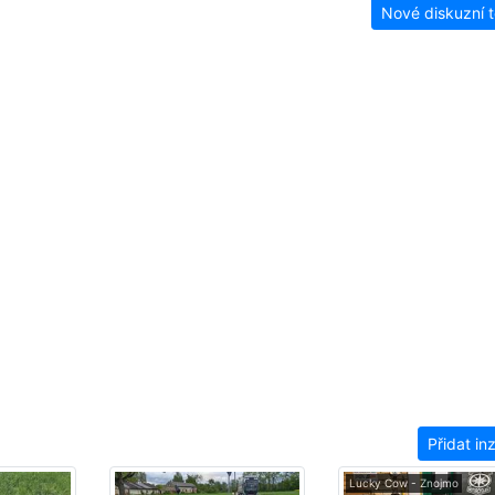
Nové diskuzní 
Přidat in
Lucky Cow - Znojmo