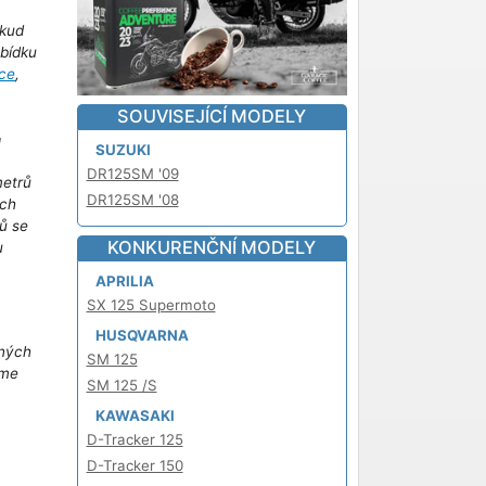
kud
abídku
ce
,
SOUVISEJÍCÍ MODELY
!
SUZUKI
DR125SM '09
metrů
DR125SM '08
ich
ů se
KONKURENČNÍ MODELY
u
m
APRILIA
SX 125 Supermoto
HUSQVARNA
iných
SM 125
áme
SM 125 /S
KAWASAKI
D-Tracker 125
D-Tracker 150