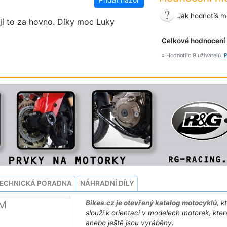
Jak hodnotíš m
ojí to za hovno. Díky moc Luky
Celkové hodnocení
» Hodnotilo 9 uživatelů.
P
ECHNICKÁ PORADNA
NÁHRADNÍ DÍLY
SM
Bikes.cz je otevřený katalog motocyklů
, k
slouží k orientaci v modelech motorek, kter
anebo ještě jsou vyráběny.