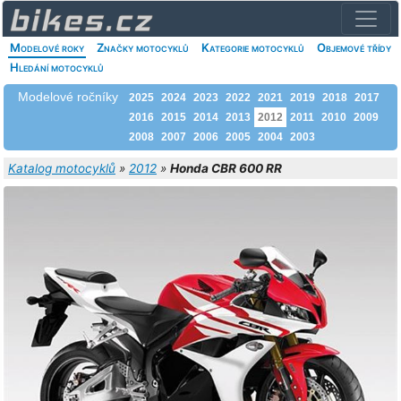
Modelové roky
Značky motocyklů
Kategorie motocyklů
Objemové třídy
Hledání motocyklů
Modelové ročníky
2025
2024
2023
2022
2021
2019
2018
2017
2016
2015
2014
2013
2012
2011
2010
2009
2008
2007
2006
2005
2004
2003
Katalog motocyklů
»
2012
»
Honda CBR 600 RR