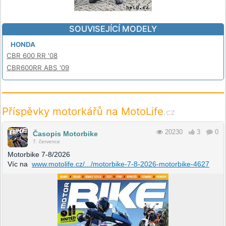
SOUVISEJÍCÍ MODELY
HONDA
CBR 600 RR '08
CBR600RR ABS '09
Příspěvky motorkářů na MotoLife
.cz
20230
3
0
Časopis Motorbike
7. července
Motorbike 7-8/2026
Víc na
www.motolife.cz/.../motorbike-7-8-2026-motorbike-4627