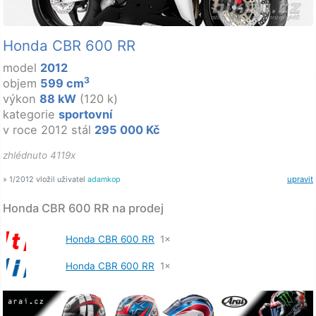
Honda CBR 600 RR
model
2012
3
objem
599 cm
výkon
88 kW
(120 k)
kategorie
sportovní
v roce 2012 stál
295 000 Kč
zhlédnuto 4119x
» 1/2012 vložil uživatel
adamkop
upravit
Honda CBR 600 RR na prodej
Honda CBR 600 RR
1×
Honda CBR 600 RR
1×