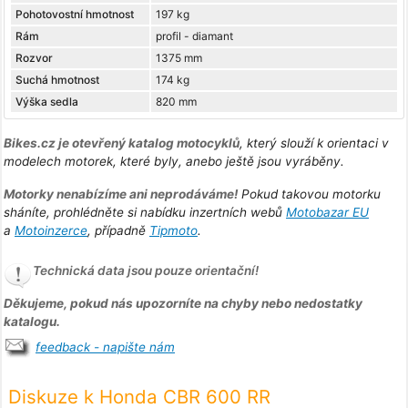
Pohotovostní hmotnost
197 kg
Rám
profil - diamant
Rozvor
1375 mm
Suchá hmotnost
174 kg
Výška sedla
820 mm
Bikes.cz je otevřený katalog motocyklů
, který slouží k orientaci v
modelech motorek, které byly, anebo ještě jsou vyráběny.
Motorky nenabízíme ani neprodáváme!
Pokud takovou motorku
sháníte, prohlédněte si nabídku inzertních webů
Motobazar EU
a
Motoinzerce
, případně
Tipmoto
.
Technická data jsou pouze orientační!
Děkujeme, pokud nás upozorníte na chyby nebo nedostatky
katalogu.
feedback - napište nám
Diskuze k Honda CBR 600 RR