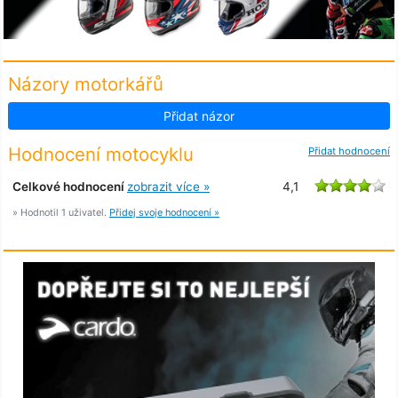
Názory motorkářů
Přidat názor
Hodnocení motocyklu
Přidat hodnocení
Celkové hodnocení
zobrazit více »
4,1
» Hodnotil 1 uživatel.
Přidej svoje hodnocení »