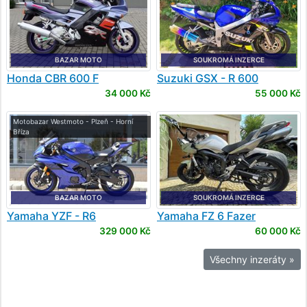
BAZAR MOTO
SOUKROMÁ INZERCE
Honda
CBR 600 F
Suzuki
GSX - R 600
34 000 Kč
55 000 Kč
Motobazar Westmoto - Plzeň - Horní
Bříza
BAZAR MOTO
SOUKROMÁ INZERCE
Yamaha
YZF - R6
Yamaha
FZ 6 Fazer
329 000 Kč
60 000 Kč
Všechny inzeráty »