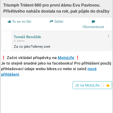
Triumph Trident 660 pro první dámu Evu Pavlovou.
Přívětivého naháče dostala na rok, pak půjde do dražby
To se mi líbí
Sdílet
Okomentovat
1
Tomáš Bendžák
3. dubna
Za co jako?silenej svet
❗️ Začni vkládat příspěvky na
MotoLife
❗️
Je to stejně snadné jako na facebooku! Pro přihlášení použij
přihlašovací údaje webu bikes.cz nebo si založ
nové
přihlášení
.
Jít na MotoLife
.cz
👈