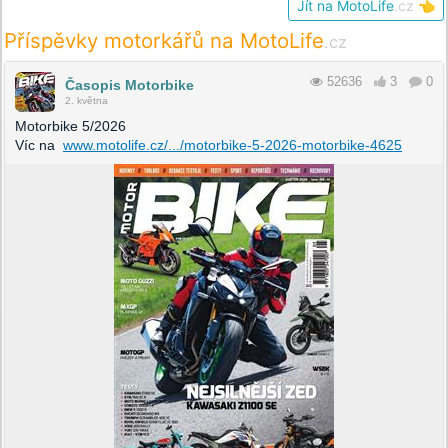
Jít na MotoLife
.cz
👈
Příspěvky motorkářů na MotoLife
.cz
52636
3
0
Časopis Motorbike
2. května
Motorbike 5/2026
Víc na
www.motolife.cz/.../motorbike-5-2026-motorbike-4625