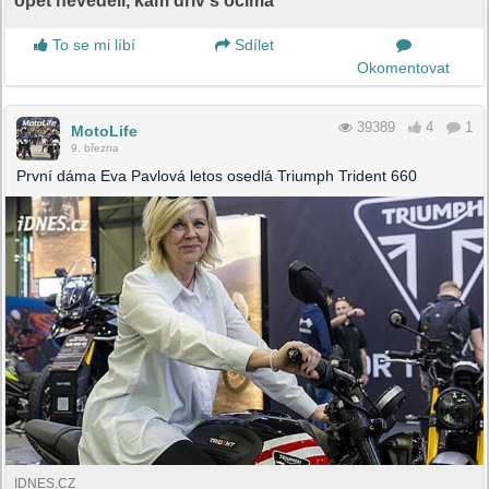
opět nevěděli, kam dřív s očima
To se mi líbí
Sdílet
Okomentovat
39389
4
1
MotoLife
9. března
První dáma Eva Pavlová letos osedlá Triumph Trident 660
IDNES.CZ