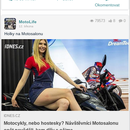
Okomentovat
79573
8
0
MotoLife
12. března
Holky na Motosalonu
IDNES.CZ
Motocykly, nebo hostesky? Návštěvníci Motosalonu