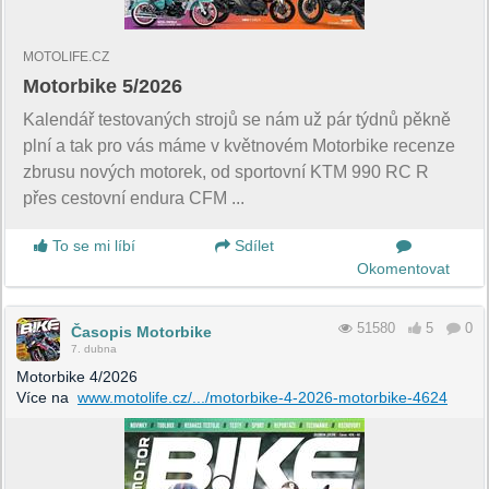
MOTOLIFE.CZ
Motorbike 5/2026
Kalendář testovaných strojů se nám už pár týdnů pěkně
plní a tak pro vás máme v květnovém Motorbike recenze
zbrusu nových motorek, od sportovní KTM 990 RC R
přes cestovní endura CFM ...
To se mi líbí
Sdílet
Okomentovat
51580
5
0
Časopis Motorbike
7. dubna
Motorbike 4/2026
Více na
www.motolife.cz/.../motorbike-4-2026-motorbike-4624