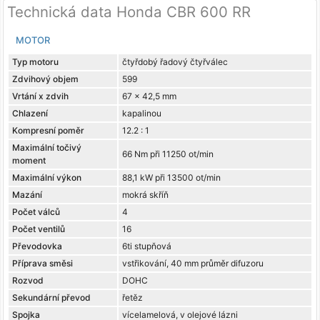
Technická data Honda CBR 600 RR
MOTOR
Typ motoru
čtyřdobý řadový čtyřválec
Zdvihový objem
599
Vrtání x zdvih
67 x 42,5 mm
Chlazení
kapalinou
Kompresní poměr
12.2 : 1
Maximální točivý
66 Nm při 11250 ot/min
moment
Maximální výkon
88,1 kW při 13500 ot/min
Mazání
mokrá skříň
Počet válců
4
Počet ventilů
16
Převodovka
6ti stupňová
Příprava směsi
vstřikování, 40 mm průměr difuzoru
Rozvod
DOHC
Sekundární převod
řetěz
Spojka
vícelamelová, v olejové lázni