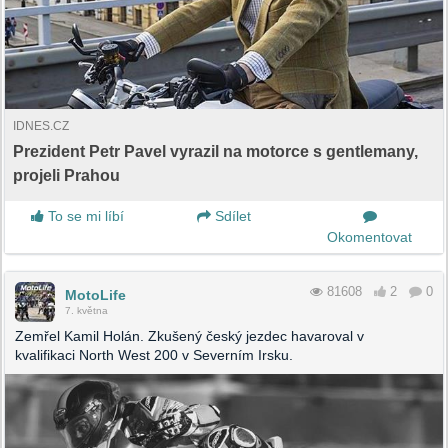
IDNES.CZ
Prezident Petr Pavel vyrazil na motorce s gentlemany,
projeli Prahou
To se mi líbí
Sdílet
Okomentovat
81608
2
0
MotoLife
7. května
Zemřel Kamil Holán. Zkušený český jezdec havaroval v
kvalifikaci North West 200 v Severním Irsku.