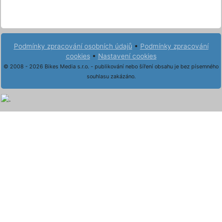
Podmínky zpracování osobních údajů
•
Podmínky zpracování
cookies
•
Nastavení cookies
© 2008 - 2026 Bikes Media s.r.o. - publikování nebo šíření obsahu je bez písemného
souhlasu zakázáno.