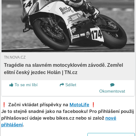
TN.NOVA.CZ
Tragédie na slavném motocyklovém závodě. Zemřel
elitní český jezdec Holán | TN.cz
To se mi líbí
Sdílet
Okomentovat
❗️ Začni vkládat příspěvky na
MotoLife
❗️
Je to stejně snadné jako na facebooku! Pro přihlášení použij
přihlašovací údaje webu bikes.cz nebo si založ
nové
přihlášení
.