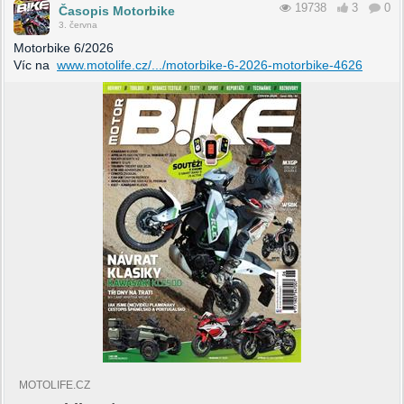
19738
3
0
Časopis Motorbike
3. června
Motorbike 6/2026
Víc na
www.motolife.cz/.../motorbike-6-2026-motorbike-4626
MOTOLIFE.CZ