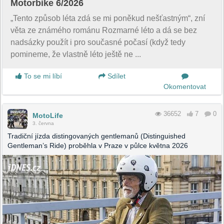
Motorbike 6/2026
„Tento způsob léta zdá se mi poněkud nešťastným“, zní
věta ze známého románu Rozmarné léto a dá se bez
nadsázky použít i pro současné počasí (když tedy
pomineme, že vlastně léto ještě ne ...
To se mi líbí
Sdílet
Okomentovat
36652
7
0
MotoLife
3. června
Tradiční jízda distingovaných gentlemanů (Distinguished
Gentleman’s Ride) proběhla v Praze v půlce května 2026