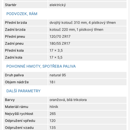
Startér
elektrický
PODVOZEK, RÁM
Přední brzda
dvojitý kotouč 310 mm, 4 pístkový třmen
Zadní brzda
kotouč 220 mm, 1 pístkový třmen
Přední pneu
120/70 ZR17
Zadní pneu
180/55 ZR17
Přední kola
17 x 3,5
Zadní kola
17 x 5,5
POHONNÉ HMOTY, SPOTŘEBA PALIVA
Druh paliva
natural 95
Objem nádrže
18 l
DALŠÍ PARAMETRY
Barvy
oranžová, bílá trikolora
Materiál rámu
hliník
Nejvyšší rychlost
265
Odpružení vpředu
120
Odpružení vzadu
135