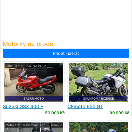
Motorky na prodej
Přidat inzerát
Leon Richter - KUTNÁ HORA
BAZAR MOTO
SOUKROMÁ INZERCE
Suzuki
GSX 600 F
CFmoto
650 GT
53 000 Kč
99 999 Kč
Motocentrum Olomouc s.r.o. - Olomouc