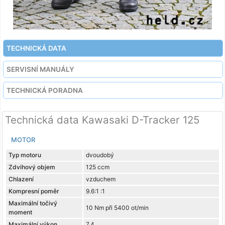
TECHNICKÁ DATA
SERVISNÍ MANUÁLY
TECHNICKÁ PORADNA
Technická data Kawasaki D-Tracker 125
MOTOR
Typ motoru
dvoudobý
Zdvihový objem
125 ccm
Chlazení
vzduchem
Kompresní poměr
9.6:1 :1
Maximální točivý
10 Nm při 5400 ot/min
moment
Maximální výkon
7.4