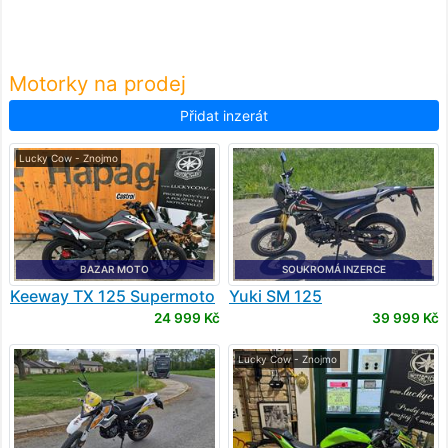
Motorky na prodej
Přidat inzerát
Lucky Cow - Znojmo
BAZAR MOTO
SOUKROMÁ INZERCE
Keeway
TX 125 Supermoto
Yuki
SM 125
24 999 Kč
39 999 Kč
Lucky Cow - Znojmo