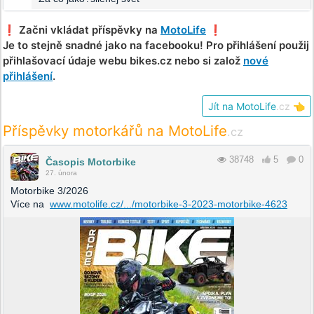
❗️ Začni vkládat příspěvky na
MotoLife
❗️
Je to stejně snadné jako na facebooku! Pro přihlášení použij
přihlašovací údaje webu bikes.cz nebo si založ
nové
přihlášení
.
Jít na MotoLife
.cz
👈
Příspěvky motorkářů na MotoLife
.cz
38748
5
0
Časopis Motorbike
27. února
Motorbike 3/2026
Více na
www.motolife.cz/.../motorbike-3-2023-motorbike-4623