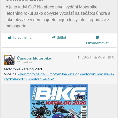
A je to tady! Co? No přece první vydání Motorbike
letošního roku! Jako obvykle vychází na začátku února a
jako obvykle v něm najdete nejen testy, ale i reportáže z
motosportu, ...
To se mi líbí
Sdílet
Okomentovat
32650
-579
0
Časopis Motorbike
30. prosince
Motorbike katalog 2026
Více na
www.motolife.cz/.../motorbike-katalog-motocyklu-skutru-a-
ctyrkolek-2026-motorbike-4621