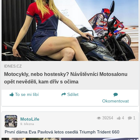
IDNES.CZ
Motocykly, nebo hostesky? Návštěvníci Motosalonu
opět nevěděli, kam dřív s očima
To se mi líbí
Sdílet
Okomentovat
39264
4
1
MotoLife
9. března
První dáma Eva Pavlová letos osedlá Triumph Trident 660