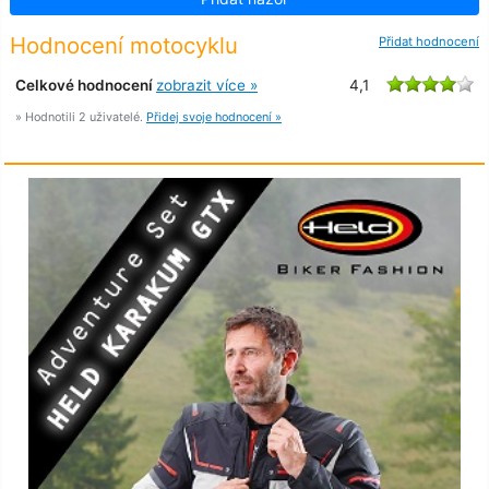
Hodnocení motocyklu
Přidat hodnocení
Celkové hodnocení
zobrazit více »
4,1
» Hodnotili 2 uživatelé.
Přidej svoje hodnocení »