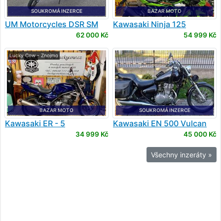
SOUKROMÁ INZERCE
BAZAR MOTO
UM Motorcycles
DSR SM
Kawasaki
Ninja 125
62 000 Kč
54 999 Kč
Lucky Cow - Znojmo
BAZAR MOTO
SOUKROMÁ INZERCE
Kawasaki
ER - 5
Kawasaki
EN 500 Vulcan
34 999 Kč
45 000 Kč
Všechny inzeráty »