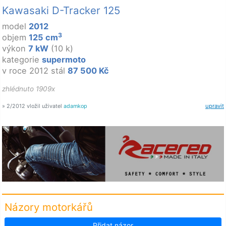
Kawasaki D-Tracker 125
model
2012
3
objem
125 cm
výkon
7 kW
(10 k)
kategorie
supermoto
v roce 2012 stál
87 500 Kč
zhlédnuto 1909x
» 2/2012 vložil uživatel
adamkop
upravit
Názory motorkářů
Přidat názor