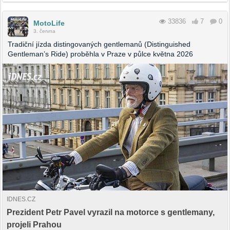
33836
7
0
MotoLife
3. června
Tradiční jízda distingovaných gentlemanů (Distinguished
Gentleman’s Ride) proběhla v Praze v půlce května 2026
IDNES.CZ
Prezident Petr Pavel vyrazil na motorce s gentlemany,
projeli Prahou