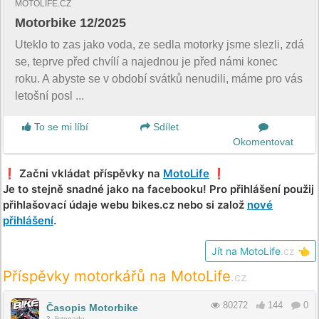
MOTOLIFE.CZ
Motorbike 12/2025
Uteklo to zas jako voda, ze sedla motorky jsme slezli, zdá
se, teprve před chvílí a najednou je před námi konec
roku. A abyste se v období svátků nenudili, máme pro vás
letošní posl ...
To se mi líbí
Sdílet
Okomentovat
❗️ Začni vkládat příspěvky na
MotoLife
❗️
Je to stejně snadné jako na facebooku! Pro přihlášení použij
přihlašovací údaje webu bikes.cz nebo si založ
nové
přihlášení
.
Jít na MotoLife
.cz
👈
Příspěvky motorkářů na MotoLife
.cz
80272
144
0
Časopis Motorbike
3. listopadu