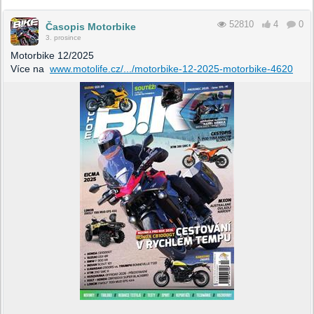
52810
4
0
Časopis Motorbike
3. prosince
Motorbike 12/2025
Více na
www.motolife.cz/.../motorbike-12-2025-motorbike-4620