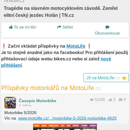
TN.NOVA.CZ
Tragédie na slavném motocyklovém závodě. Zemřel
elitní český jezdec Holán | TN.cz
To se mi líbí
Sdílet
Okomentovat
❗️ Začni vkládat příspěvky na
MotoLife
❗️
Je to stejně snadné jako na facebooku! Pro přihlášení použij
přihlašovací údaje webu bikes.cz nebo si založ
nové
přihlášení
.
Jít na MotoLife
.cz
👈
Příspěvky motorkářů na MotoLife
.cz
52105
3
0
Časopis Motorbike
2. května
Motorbike 5/2026
Víc na
www.motolife.cz/.../motorbike-5-2026-motorbike-4625