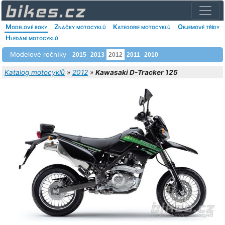
Modelové roky
Značky motocyklů
Kategorie motocyklů
Objemové třídy
Hledání motocyklů
Modelové ročníky
2015
2013
2012
2011
2010
Katalog motocyklů
»
2012
»
Kawasaki D-Tracker 125