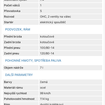
Počet válců
1
Převodovka
5
Rozvod
OHC, 2 ventily na válec
Startér
elektrický spouštěč
PODVOZEK, RÁM
Přední brzda
kotoučové
Zadní brzda
kotoučové
Přední pneu
100/80-14
Zadní pneu
120/80-14
POHONNÉ HMOTY, SPOTŘEBA PALIVA
Objem nádrže
7 l
DALŠÍ PARAMETRY
Barvy
černá
Materiál rámu
ocel
Nejvyšší rychlost
99 km/h
Pohotovostní hmotnost
114 kg
Rám
dvojitý kolébkový