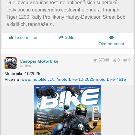
Duel dvou v současnosti nejoblíbenějších superbiků,
testy trochu opomíjeného cestovního endura Triumph
Tiger 1200 Rally Pro, ikony Harley-Davidson Street Bob
a dalších, reportáže z ...
To se mi líbí
Sdílet
Okomentovat
37048
0
0
Časopis Motorbike
13. října
Motorbike 10/2025
Více na
www.motolife.cz/.../motorbike-10-2025-motorbike-461e