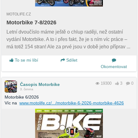
MOTOLIFE.CZ
Motorbike 7-8/2026
Letní dvoučíslo máme ještě o chlup raději, než ostatní
vydání Motorbike. A to i přes fakt, že je s ním víc práce –
má totiž 154 stran! Ale za prvé jsou v době jeho příprav ...
To se mi líbí
Sdílet
Okomentovat
19300
3
0
Časopis Motorbike
3. června
Motorbike 6/2026
Víc na
www.motolife.cz/.../motorbike-6-2026-motorbike-4626