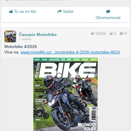
To se mi líbí
Sdílet
Okomentovat
51434
5
0
Časopis Motorbike
7. dubna
Motorbike 4/2026
Více na
www.motolife.cz/.../motorbike-4-2026-motorbike-4624