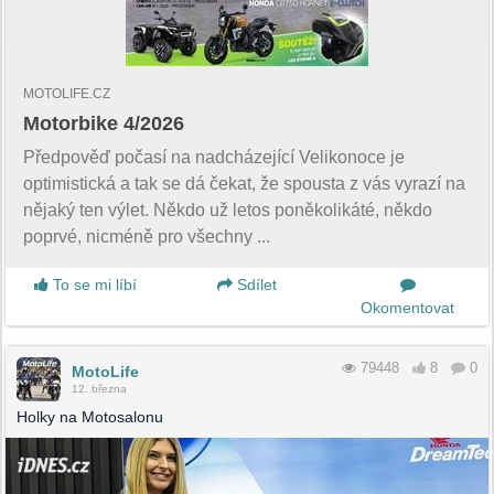
MOTOLIFE.CZ
Motorbike 4/2026
Předpověď počasí na nadcházející Velikonoce je
optimistická a tak se dá čekat, že spousta z vás vyrazí na
nějaký ten výlet. Někdo už letos poněkolikáté, někdo
poprvé, nicméně pro všechny ...
To se mi líbí
Sdílet
Okomentovat
79448
8
0
MotoLife
12. března
Holky na Motosalonu