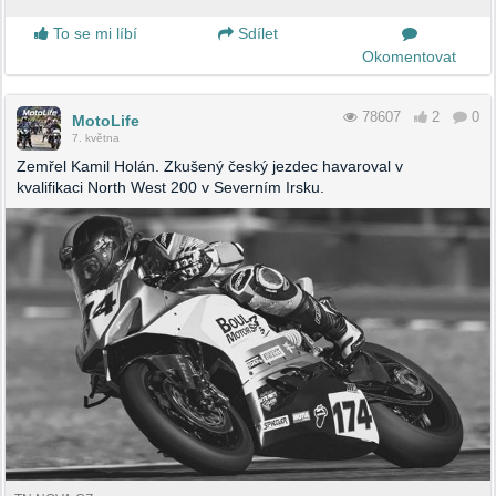
To se mi líbí
Sdílet
Okomentovat
78607
2
0
MotoLife
7. května
Zemřel Kamil Holán. Zkušený český jezdec havaroval v
kvalifikaci North West 200 v Severním Irsku.