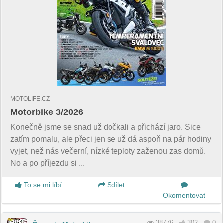
MOTOLIFE.CZ
Motorbike 3/2026
Konečně jsme se snad už dočkali a přichází jaro. Sice
zatím pomalu, ale přeci jen se už dá aspoň na pár hodiny
vyjet, než nás večerní, nízké teploty zaženou zas domů.
No a po příjezdu si ...
To se mi líbí
Sdílet
Okomentovat
38776
302
0