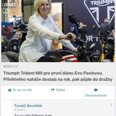
IDNES.CZ
Triumph Trident 660 pro první dámu Evu Pavlovou.
Přívětivého naháče dostala na rok, pak půjde do dražby
To se mi líbí
Sdílet
Okomentovat
1
Tomáš Bendžák
3. dubna
Za co jako?silenej svet