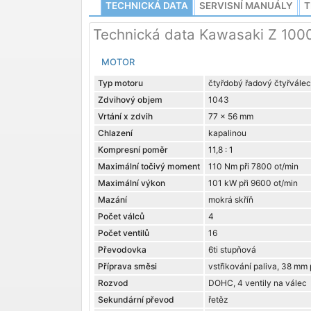
TECHNICKÁ DATA
SERVISNÍ MANUÁLY
T
Technická data Kawasaki Z 100
MOTOR
Typ motoru
čtyřdobý řadový čtyřválec
Zdvihový objem
1043
Vrtání x zdvih
77 x 56 mm
Chlazení
kapalinou
Kompresní poměr
11,8 : 1
Maximální točivý moment
110 Nm při 7800 ot/min
Maximální výkon
101 kW při 9600 ot/min
Mazání
mokrá skříň
Počet válců
4
Počet ventilů
16
Převodovka
6ti stupňová
Příprava směsi
vstřikování paliva, 38 mm
Rozvod
DOHC, 4 ventily na válec
Sekundární převod
řetěz