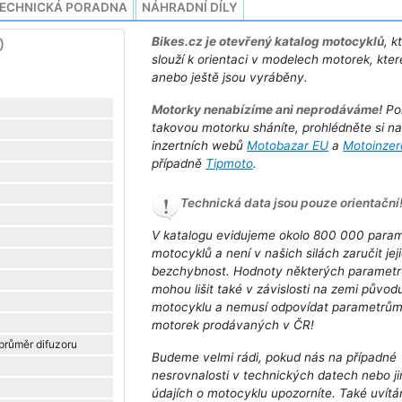
ECHNICKÁ PORADNA
NÁHRADNÍ DÍLY
0
Bikes.cz je otevřený katalog motocyklů
, k
slouží k orientaci v modelech motorek, kter
anebo ještě jsou vyráběny.
Motorky nenabízíme ani neprodáváme!
Po
takovou motorku sháníte, prohlédněte si n
inzertních webů
Motobazar EU
a
Motoinzer
případně
Tipmoto
.
Technická data jsou pouze orientační
V katalogu evidujeme okolo 800 000 para
motocyklů a není v našich silách zaručit jej
bezchybnost. Hodnoty některých parametr
mohou lišit také v závislosti na zemi původ
motocyklu a nemusí odpovídat parametrů
motorek prodávaných v ČR!
 průměr difuzoru
Budeme velmi rádi, pokud nás na případné
nesrovnalosti v technických datech nebo j
údajích o motocyklu upozorníte. Také uvít