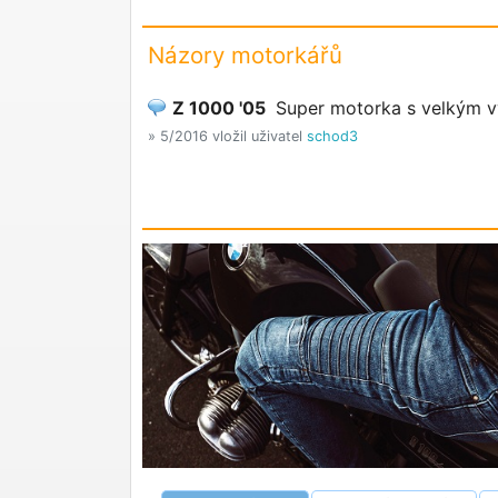
Názory motorkářů
Z 1000 '05
Super motorka s velkým 
» 5/2016 vložil uživatel
schod3