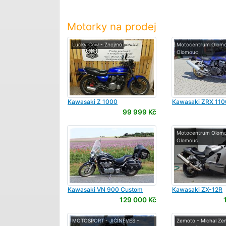
Motorky na prodej
Lucky Cow - Znojmo
Motocentrum Olomou
Olomouc
Kawasaki
Z 1000
Kawasaki
ZRX 110
99 999 Kč
Motocentrum Olomou
Olomouc
Kawasaki
VN 900 Custom
Kawasaki
ZX-12R
129 000 Kč
MOTOSPORT - JIČÍNĚVES -
Zemoto - Michal Ze