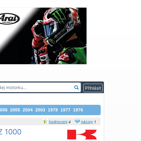
006
2005
2004
2003
1978
1977
1976
hodnocení
názory
4
1
Z 1000