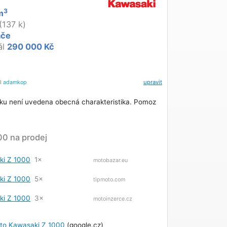
3
m
(137 k)
áče
ál
290 000 Kč
el
adamkop
upravit
ku není uvedena obecná charakteristika. Pomoz
00 na prodej
ki Z 1000
1×
motobazar.eu
ki Z 1000
5×
tipmoto.com
ki Z 1000
3×
motoinzerce.cz
oto Kawasaki Z 1000
(google.cz)