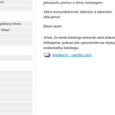
zni
jakoukoliv pomoc s tímto katalogem.
Všem komunikativním bikerům a bikerkám
děkujeme!
pístkový třmen
Bikes team
ý třmen
Víme, že tento katalog motorek není dokon
Děkujeme, pokud nás upozorníte na chyb
nedostatky katalogu.
feedback - napište nám