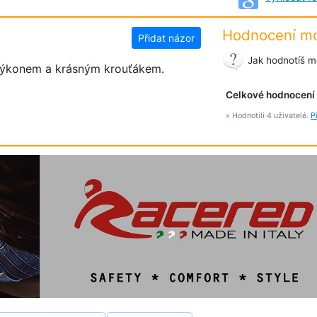
Hodnocení mo
Přidat názor
Jak hodnotíš m
výkonem a krásným krouťákem.
Celkové hodnocení
» Hodnotili 4 uživatelé.
P