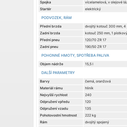
Spojka
vícelamelová, v olejové lá
Startér
elektrický
PODVOZEK, RÁM
Přední brzda
dvojitý kotouč 300 mm, 4 
Zadní brzda
kotouč 250 mm, 1 pístkov
Přední pneu
120/70 ZR 17
Zadní pneu
190/50 ZR 17
POHONNÉ HMOTY, SPOTŘEBA PALIVA
Objem nádrže
15,5 l
DALŠÍ PARAMETRY
Barvy
černá, oranžová
Materiál rámu
hliník
Nejvyšší rychlost
240
Odpružení vpředu
120
Odpružení vzadu
135
Pohotovostní hmotnost
222 kg
Rám
dvojitý spojený