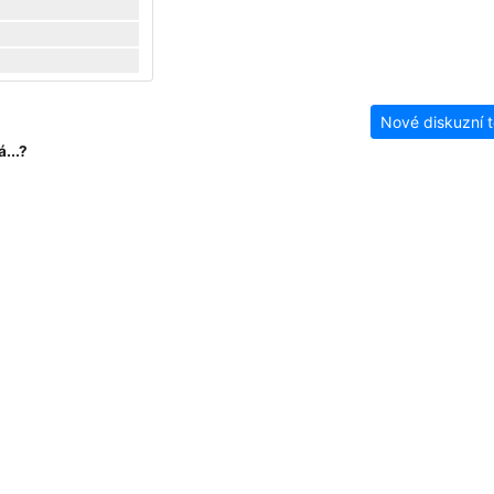
Nové diskuzní 
...?