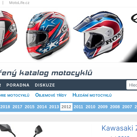
MotoLife.cz
řený katalog motocyklů
R
PORADNA
DISKUZE
rie motocyklů
Objemové třídy
Hledání motocyklů
2018
2017
2015
2014
2013
2012
2011
2010
2009
2008
2007
2
Kawasaki 