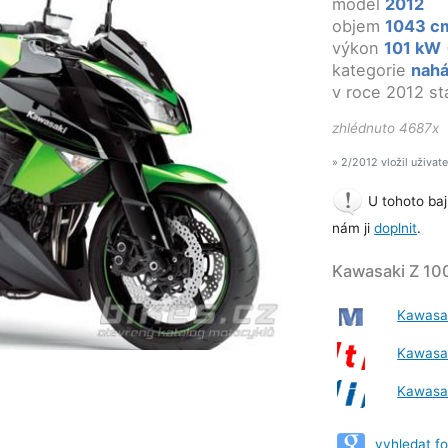
model
2012
objem
1043 c
výkon
101 kW
kategorie
nah
v roce 2012 st
zhlédnuto 4687x
» 2/2012 vložil uživat
U tohoto baj
nám ji
doplnit
.
Kawasaki Z 10
Kawasa
Kawasa
Kawasa
vyhledat f