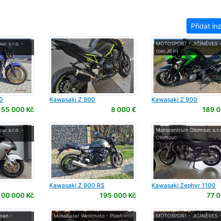
Přidat in
c s.r.o. -
MOTOSPORT - JIČÍNĚVES 
(okr.Jičín)
0
Kawasaki
Z 900
Kawasaki
Z 900
55 000 Kč
8 000 €
189 0
c s.r.o. -
Motocentrum Olomouc s.r.o
Olomouc
Kawasaki
Z 900 RS
Kawasaki
Zephyr 1100
100 000 Kč
195 000 Kč
77 0
man -
Motobazar Westmoto - Plzeň -
MOTOSPORT - JIČÍNĚVES 