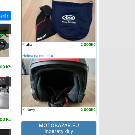
zerát
-
Praha
2 000Kč
Helma na motorku
00 Kč
. -
Klatovy
2 000Kč
00 Kč
MOTOBAZAR.EU
inzeráty díly
-