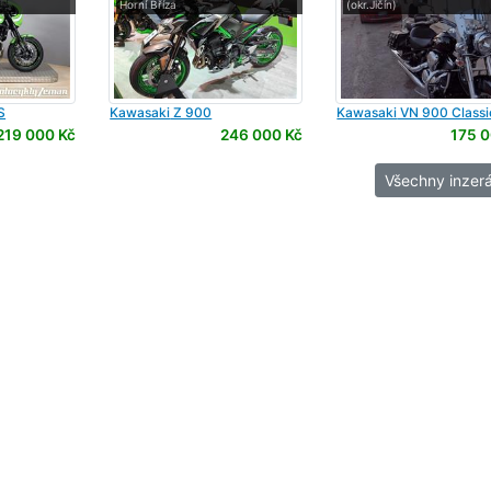
Horní Bříza
(okr.Jičín)
S
Kawasaki
Z 900
Kawasaki
VN 900 Classi
219 000 Kč
246 000 Kč
175 0
Všechny inzerá