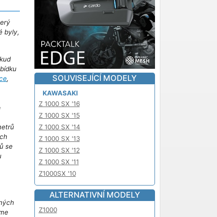
terý
é byly,
kud
abídku
SOUVISEJÍCÍ MODELY
ce
,
KAWASAKI
Z 1000 SX '16
!
Z 1000 SX '15
Z 1000 SX '14
metrů
ich
Z 1000 SX '13
ů se
Z 1000 SX '12
u
Z 1000 SX '11
m
Z1000SX '10
ALTERNATIVNÍ MODELY
iných
Z1000
áme