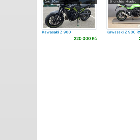
(okr.Jičín)
Jindřichův Hradec
Kawasaki
Z 900
Kawasaki
Z 900 R
220 000 Kč