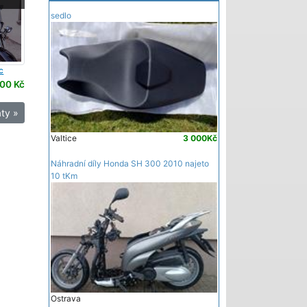
sedlo
c
00 Kč
ty »
Valtice
3 000Kč
Náhradní díly Honda SH 300 2010 najeto
10 tKm
Ostrava