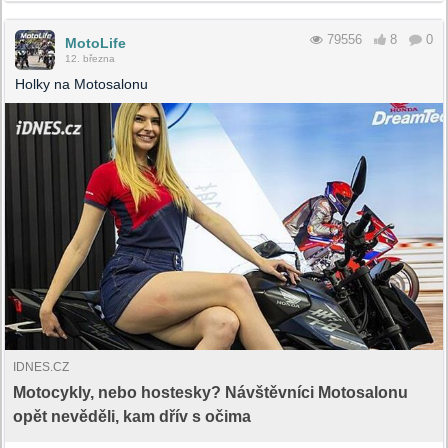
79556
8
0
MotoLife
12. března
Holky na Motosalonu
IDNES.CZ
Motocykly, nebo hostesky? Návštěvníci Motosalonu
opět nevěděli, kam dřív s očima