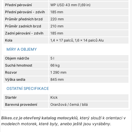
Přední pérování
WP USD 43 mm (1,69 in)
Přední pérování - zdvih
185 mm
Průměr předních brzd
220 mm
Průměr zadních brzd
210 mm
Zadní pérování - zdvih
185 mm
Kola
1,4 x 17 palců, 1,6 x 14 palců Alu
MÍRY A OBJEMY
Objem nádrže
5 l
Suchá hmotnost
66 kg
Rozvor
1 290 mm
Výška sedla
845 mm
OSTATNÍ SPECIFIKACE
Startér
Kick
Barevná provedení
Oranžová / černá / bílá
Bikes.cz je otevřený katalog motocyklů
, který slouží k orientaci v
modelech motorek, které byly, anebo ještě jsou vyráběny.