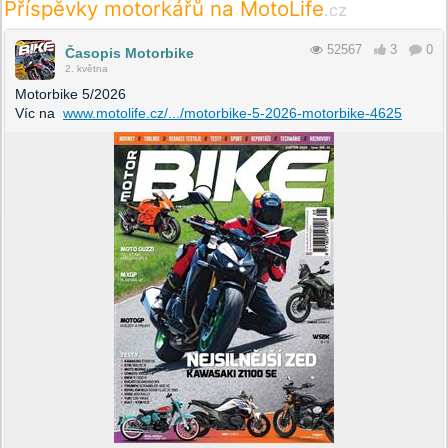
Příspěvky motorkářů na MotoLife
.cz
52567
3
0
Časopis Motorbike
2. května
Motorbike 5/2026
Víc na
www.motolife.cz/.../motorbike-5-2026-motorbike-4625