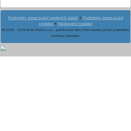
Podmínky zpracování osobních údajů
•
Podmínky zpracování
cookies
•
Nastavení cookies
© 2008 - 2026 Bikes Media s.r.o. - publikování nebo šíření obsahu je bez písemného
souhlasu zakázáno.