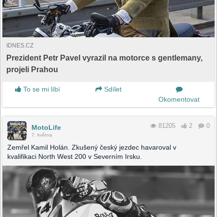
IDNES.CZ
Prezident Petr Pavel vyrazil na motorce s gentlemany,
projeli Prahou
To se mi líbí
Sdílet
Okomentovat
81205
2
0
MotoLife
7. května
Zemřel Kamil Holán. Zkušený český jezdec havaroval v
kvalifikaci North West 200 v Severním Irsku.