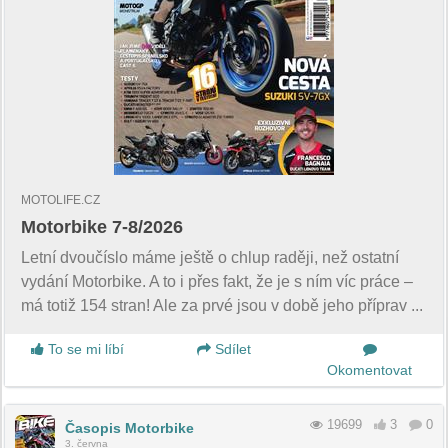
MOTOLIFE.CZ
Motorbike 7-8/2026
Letní dvoučíslo máme ještě o chlup raději, než ostatní
vydání Motorbike. A to i přes fakt, že je s ním víc práce –
má totiž 154 stran! Ale za prvé jsou v době jeho příprav ...
To se mi líbí
Sdílet
Okomentovat
19699
3
0
Časopis Motorbike
3. června