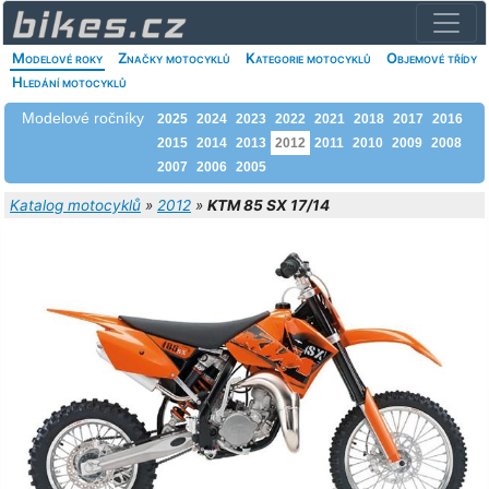
Modelové roky
Značky motocyklů
Kategorie motocyklů
Objemové třídy
Hledání motocyklů
Modelové ročníky
2025
2024
2023
2022
2021
2018
2017
2016
2015
2014
2013
2012
2011
2010
2009
2008
2007
2006
2005
Katalog motocyklů
»
2012
»
KTM 85 SX 17/14