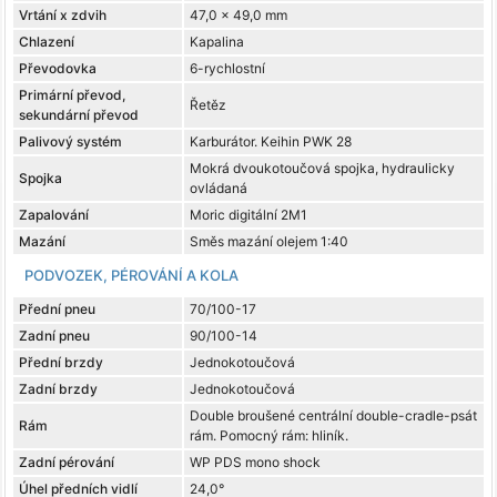
Vrtání x zdvih
47,0 x 49,0 mm
Chlazení
Kapalina
Převodovka
6-rychlostní
Primární převod,
Řetěz
sekundární převod
Palivový systém
Karburátor. Keihin PWK 28
Mokrá dvoukotoučová spojka, hydraulicky
Spojka
ovládaná
Zapalování
Moric digitální 2M1
Mazání
Směs mazání olejem 1:40
PODVOZEK, PÉROVÁNÍ A KOLA
Přední pneu
70/100-17
Zadní pneu
90/100-14
Přední brzdy
Jednokotoučová
Zadní brzdy
Jednokotoučová
Double broušené centrální double-cradle-psát
Rám
rám. Pomocný rám: hliník.
Zadní pérování
WP PDS mono shock
Úhel předních vidlí
24,0°