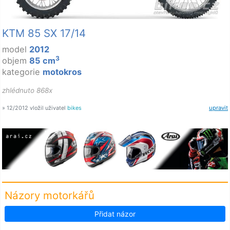
KTM 85 SX 17/14
model
2012
3
objem
85 cm
kategorie
motokros
zhlédnuto 868x
» 12/2012 vložil uživatel
bikes
upravit
Názory motorkářů
Přidat názor