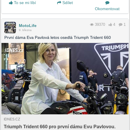
To se mi líbí
Sdílet
Okomentovat
39370
4
1
MotoLife
9. března
První dáma Eva Pavlová letos osedlá Triumph Trident 660
IDNES.CZ
Triumph Trident 660 pro první dámu Evu Pavlovou.