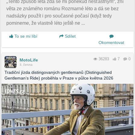
„Tento způsob léta zdá se mi poněkud nešťastným“, zní
věta ze známého románu Rozmarné léto a dá se bez
nadsázky použít i pro současné počasí (když tedy
pomineme, že vlastně léto ještě ne ...
To se mi líbí
Sdílet
Okomentovat
36283
7
0
MotoLife
3. června
Tradiční jízda distingovaných gentlemanů (Distinguished
Gentleman’s Ride) proběhla v Praze v půlce května 2026