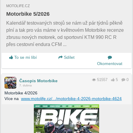
MOTOLIFE.CZ
Motorbike 5/2026
Kalendář testovaných strojů se nám už pár týdnů pěkně
plní a tak pro vás máme v květnovém Motorbike recenze
zbrusu nových motorek, od sportovní KTM 990 RC R
přes cestovní endura CFM ...
To se mi líbí
Sdílet
Okomentovat
51557
5
0
Časopis Motorbike
7. dubna
Motorbike 4/2026
Více na
www.motolife.cz/.../motorbike-4-2026-motorbike-4624