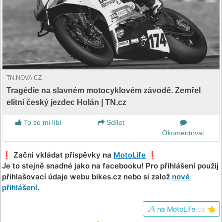
TN.NOVA.CZ
Tragédie na slavném motocyklovém závodě. Zemřel
elitní český jezdec Holán | TN.cz
To se mi líbí
Sdílet
Okomentovat
❗️ Začni vkládat příspěvky na
MotoLife
❗️
Je to stejně snadné jako na facebooku! Pro přihlášení použij
přihlašovací údaje webu bikes.cz nebo si založ
nové
přihlášení
.
Jít na MotoLife
.cz
👈