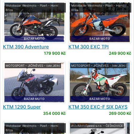
Motobazar Westmoto - Plzeň - Horní
Motobazar Westmoto - Plzeň - Horní
Bříza
Bříza
BAZAR MOTO
BAZAR MOTO
KTM
390 Adventure
KTM
300 EXC TPI
179 900 Kč
249 900 Kč
MOTOSPORT - JIČÍNĚVES - (okr.Jičín)
MOTOSPORT - JIČÍNĚVES - (okr.Jičín)
BAZAR MOTO
BAZAR MOTO
KTM
1290 Super
KTM
350 EXC-F SIX DAYS
Adventure S
354 000 Kč
269 000 Kč
Motobazar Westmoto - Plzeň - Horní
AutoMotoSpeed s.r.o. - ČEŠNOVICE
Bříza