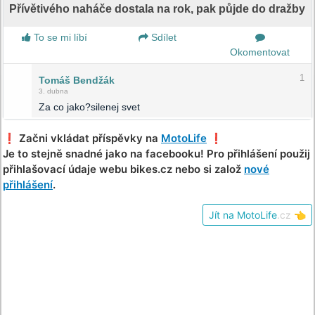
Přívětivého naháče dostala na rok, pak půjde do dražby
To se mi líbí
Sdílet
Okomentovat
1
Tomáš Bendžák
3. dubna
Za co jako?silenej svet
❗️ Začni vkládat příspěvky na
MotoLife
❗️
Je to stejně snadné jako na facebooku! Pro přihlášení použij
přihlašovací údaje webu bikes.cz nebo si založ
nové
přihlášení
.
Jít na MotoLife
.cz
👈