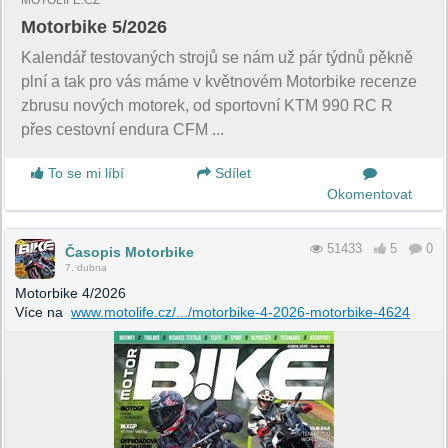
MOTOLIFE.CZ
Motorbike 5/2026
Kalendář testovaných strojů se nám už pár týdnů pěkně
plní a tak pro vás máme v květnovém Motorbike recenze
zbrusu nových motorek, od sportovní KTM 990 RC R
přes cestovní endura CFM ...
To se mi líbí
Sdílet
Okomentovat
51433
5
0
Časopis Motorbike
7. dubna
Motorbike 4/2026
Více na
www.motolife.cz/.../motorbike-4-2026-motorbike-4624