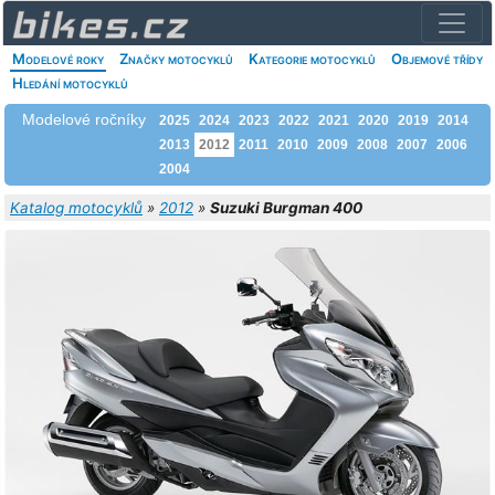
Modelové roky
Značky motocyklů
Kategorie motocyklů
Objemové třídy
Hledání motocyklů
Modelové ročníky
2025
2024
2023
2022
2021
2020
2019
2014
2013
2012
2011
2010
2009
2008
2007
2006
2004
Katalog motocyklů
»
2012
»
Suzuki Burgman 400