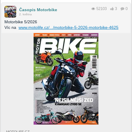
52103
3
0
Časopis Motorbike
2. května
Motorbike 5/2026
Víc na
www.motolife.cz/.../motorbike-5-2026-motorbike-4625