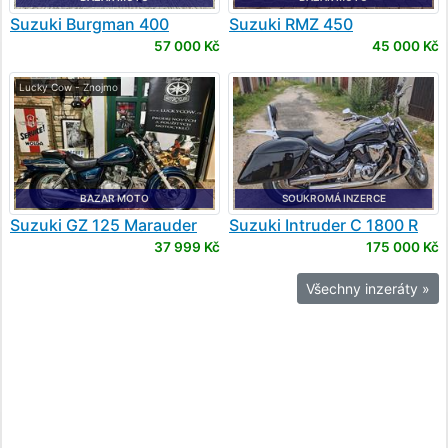
Suzuki
Burgman 400
Suzuki
RMZ 450
57 000 Kč
45 000 Kč
Lucky Cow - Znojmo
BAZAR MOTO
SOUKROMÁ INZERCE
Suzuki
GZ 125 Marauder
Suzuki
Intruder C 1800 R
37 999 Kč
175 000 Kč
Všechny inzeráty »