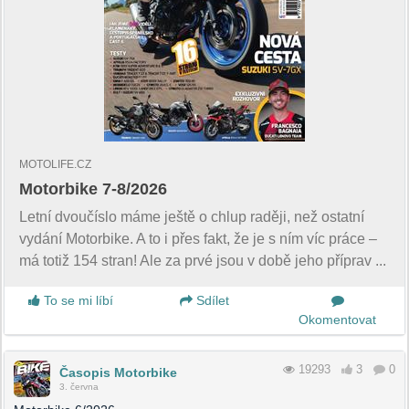
MOTOLIFE.CZ
Motorbike 7-8/2026
Letní dvoučíslo máme ještě o chlup raději, než ostatní
vydání Motorbike. A to i přes fakt, že je s ním víc práce –
má totiž 154 stran! Ale za prvé jsou v době jeho příprav ...
To se mi líbí
Sdílet
Okomentovat
19293
3
0
Časopis Motorbike
3. června