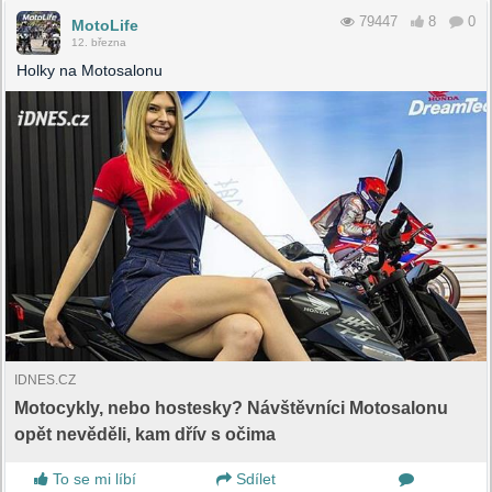
79447
8
0
MotoLife
12. března
Holky na Motosalonu
IDNES.CZ
Motocykly, nebo hostesky? Návštěvníci Motosalonu
opět nevěděli, kam dřív s očima
To se mi líbí
Sdílet