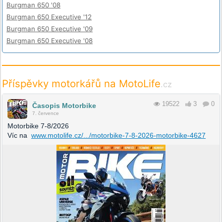
Burgman 650 '08
Burgman 650 Executive '12
Burgman 650 Executive '09
Burgman 650 Executive '08
Příspěvky motorkářů na MotoLife
.cz
19522
3
0
Časopis Motorbike
7. července
Motorbike 7-8/2026
Víc na
www.motolife.cz/.../motorbike-7-8-2026-motorbike-4627