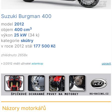
Suzuki Burgman 400
model
2012
3
objem
400 cm
výkon
25 kW
(34 k)
kategorie
skútry
v roce 2012 stál
177 500 Kč
zhlédnuto 2658x
» 2/2012 vložil uživatel
adamkop
upravit
Názory motorkářů