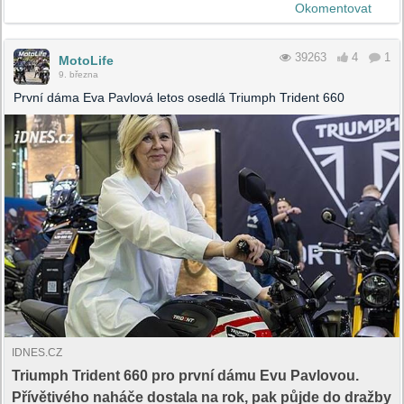
Okomentovat
39263
4
1
MotoLife
9. března
První dáma Eva Pavlová letos osedlá Triumph Trident 660
IDNES.CZ
Triumph Trident 660 pro první dámu Evu Pavlovou.
Přívětivého naháče dostala na rok, pak půjde do dražby