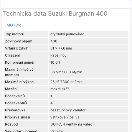
Technická data Suzuki Burgman 400
MOTOR
Typ motoru
čtyřdobý jednoválec
Zdvihový objem
400
Vrtání x zdvih
81 x 77,6 mm
Chlazení
kapalinou
Kompresní poměr
10,6:1
Maximální točivý
36 Nm 5800 ot/min
moment
Maximální výkon
25 při 7300 ot / min
Mazání
mokrá skříň
Počet válců
1
Počet ventilů
4
Převodovka
bezstupňový variátor
Příprava směsi
vstřikování paliva
Rozvod
DOHC, 4 ventily na válec
Sekundární převod
Variator