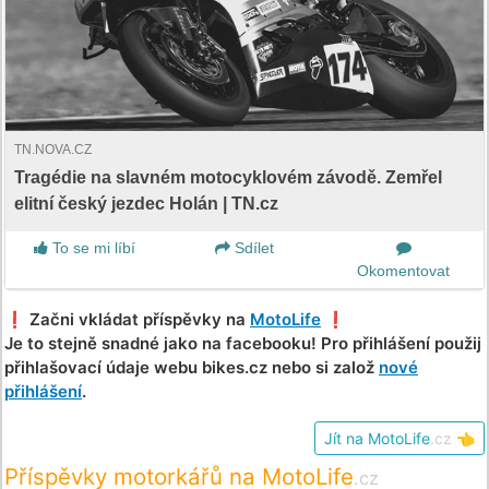
TN.NOVA.CZ
Tragédie na slavném motocyklovém závodě. Zemřel
elitní český jezdec Holán | TN.cz
To se mi líbí
Sdílet
Okomentovat
❗️ Začni vkládat příspěvky na
MotoLife
❗️
Je to stejně snadné jako na facebooku! Pro přihlášení použij
přihlašovací údaje webu bikes.cz nebo si založ
nové
přihlášení
.
Jít na MotoLife
.cz
👈
Příspěvky motorkářů na MotoLife
.cz