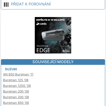
PŘIDAT K POROVNÁNÍ
SOUVISEJÍCÍ MODELY
SUZUKI
AN 650 Burgman '11
Burgman 125 '08
Burgman 125G '09
Burgman 200 '09
Burgman 200 '08
Burgman 650 '09