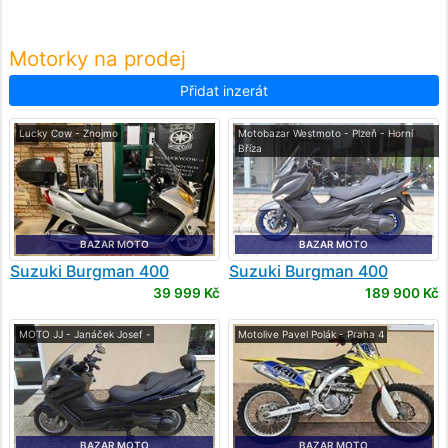
Motorky na prodej
Přidat inzerát
Lucky Cow - Znojmo
Motobazar Westmoto - Plzeň - Horní
Bříza
BAZAR MOTO
BAZAR MOTO
Suzuki
Burgman 400
Suzuki
Burgman 400
39 999 Kč
189 900 Kč
MOTO JJ - Janáček Josef -
Motolive Pavel Polák - Praha 4
BAZAR MOTO
BAZAR MOTO