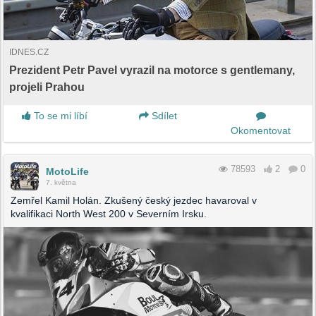
IDNES.CZ
Prezident Petr Pavel vyrazil na motorce s gentlemany,
projeli Prahou
To se mi líbí
Sdílet
Okomentovat
78593
2
0
MotoLife
7. května
Zemřel Kamil Holán. Zkušený český jezdec havaroval v
kvalifikaci North West 200 v Severním Irsku.