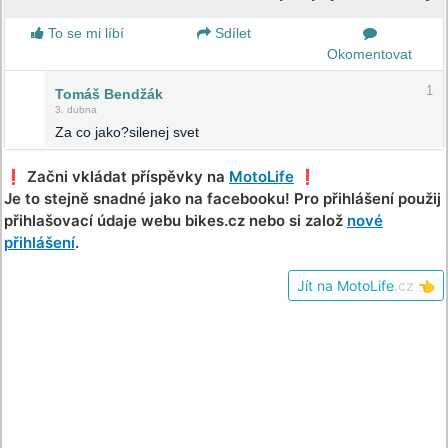
To se mi líbí
Sdílet
Okomentovat
1
Tomáš Bendžák
3. dubna
Za co jako?silenej svet
❗️ Začni vkládat příspěvky na
MotoLife
❗️
Je to stejně snadné jako na facebooku! Pro přihlášení použij
přihlašovací údaje webu bikes.cz nebo si založ
nové
přihlášení
.
Jít na MotoLife
.cz
👈