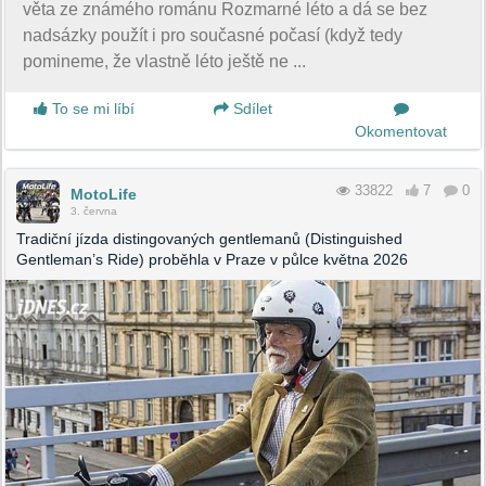
věta ze známého románu Rozmarné léto a dá se bez
nadsázky použít i pro současné počasí (když tedy
pomineme, že vlastně léto ještě ne ...
To se mi líbí
Sdílet
Okomentovat
33822
7
0
MotoLife
3. června
Tradiční jízda distingovaných gentlemanů (Distinguished
Gentleman’s Ride) proběhla v Praze v půlce května 2026