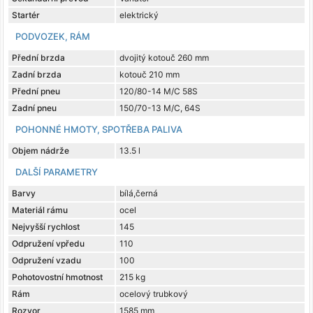
Startér
elektrický
PODVOZEK, RÁM
Přední brzda
dvojitý kotouč 260 mm
Zadní brzda
kotouč 210 mm
Přední pneu
120/80-14 M/C 58S
Zadní pneu
150/70-13 M/C, 64S
POHONNÉ HMOTY, SPOTŘEBA PALIVA
Objem nádrže
13.5 l
DALŠÍ PARAMETRY
Barvy
bílá,černá
Materiál rámu
ocel
Nejvyšší rychlost
145
Odpružení vpředu
110
Odpružení vzadu
100
Pohotovostní hmotnost
215 kg
Rám
ocelový trubkový
Rozvor
1585 mm