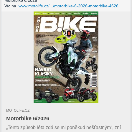
Motorbike 6/2026
Víc na
www.motolife.cz/.../motorbike-6-2026-motorbike-4626
MOTOLIFE.CZ
Motorbike 6/2026
„Tento způsob léta zdá se mi poněkud nešťastným“, zní