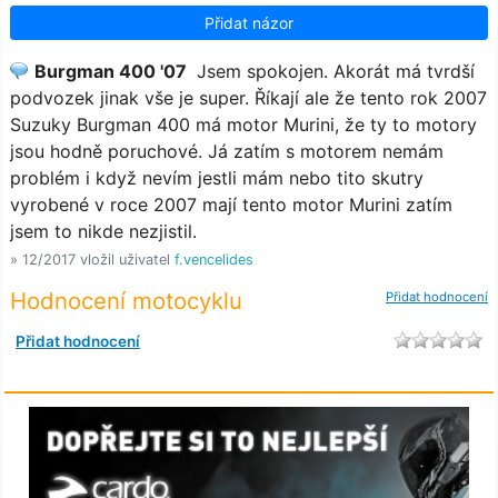
Přidat názor
Burgman 400 '07
Jsem spokojen. Akorát má tvrdší
podvozek jinak vše je super. Říkají ale že tento rok 2007
Suzuky Burgman 400 má motor Murini, že ty to motory
jsou hodně poruchové. Já zatím s motorem nemám
problém i když nevím jestli mám nebo tito skutry
vyrobené v roce 2007 mají tento motor Murini zatím
jsem to nikde nezjistil.
» 12/2017 vložil uživatel
f.vencelides
Hodnocení motocyklu
Přidat hodnocení
Přidat hodnocení